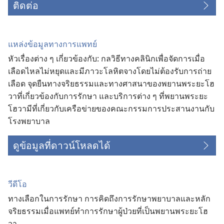
ติดต่อ
แหล่ง​ข้อมูล​ทาง​การ​แพทย์
หัว​เรื่อง​ต่าง ๆ เกี่ยว​ข้อง​กับ: กล​วิธี​ทาง​คลินิก​เพื่อ​จัด​การ​เมื่อ​
เลือด​ไหล​ไม่​หยุด​และ​มี​ภาวะ​โลหิต​จาง​โดย​ไม่​ต้อง​รับ​การ​ถ่าย​
เลือด จุด​ยืน​ทาง​จริยธรรม​และ​ทาง​ศาสนา​ของ​พยาน​พระ​ยะโฮ
วา​ที่​เกี่ยว​ข้อง​กับ​การ​รักษา และ​บริการ​ต่าง ๆ ที่​พยาน​พระ​ยะ
โฮวา​มี​ที่​เกี่ยว​กับ​เครือ​ข่าย​ของ​คณะ​กรรมการ​ประสาน​งาน​กับ​
โรง​พยาบาล
ดูข้อมูลที่ดาวน์โหลดได้
วีดีโอ
ทางเลือกในการรักษา การคิดถึงการรักษาพยาบาลและหลัก
จริยธรรมเมื่อแพทย์ทำการรักษาผู้ป่วยที่เป็นพยานพระยะโฮ
วา