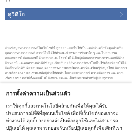
ดูวีดีโอ
ส่วน​ข้อมูล​ทาง​การ​แพทย์​ใน​เว็บไซต์​นี้ ถูก​ออก​แบบ​ขึ้น​ให้​เป็น​แหล่ง​ค้นคว้า​ข้อมูล​สำหรับ​
บุคลากร​ทาง​การ​แพทย์ ส่วน​นี้​ไม่​ได้​ให้​คำ​แนะ​นำ​ทาง​การ​รักษา​ใด ๆ และ​ไม่​สามารถ​
ทดแทน​การ​ไป​พบ​แพทย์​ได้ พยาน​พระ​ยะโฮวา​ไม่​ได้​เป็น​ผู้​ผลิต​เอกสาร​ทาง​การ​แพทย์​ที่​อ้าง​
ถึง​เหล่า​นี้ แต่​เอกสาร​เหล่า​นี้​มี​ข้อมูล​เกี่ยว​กับ​กลวิธี​ทาง​การ​รักษา​โดย​ไม่​ใช้​เลือด​ที่​อาจ​ใช้​ได้
ถือ​เป็น​หน้า​ที่​รับผิดชอบ​ของ​บุคลากร​ทาง​การ​แพทย์​แต่​ละ​คน​ที่​จะ​เรียน​รู้​ข้อมูล​ใหม่ พิจารณา​
ทาง​เลือก​ต่าง ๆ และ​ช่วยเหลือ​ผู้​ป่วย​ให้​ตัดสิน​ใจ​ตาม​สภาพการณ์ ความ​ต้องการ และ​ความ​
เชื่อ​ของ​เขา กลวิธี​ทั้ง​หมด​นี้​ไม่​ได้​เหมาะ​สม​และ​เป็น​ที่​ยอม​รับ​สำหรับ​ผู้​ป่วย​ทุก​ราย
สำหรับ​ผู้​ป่วย คุณ​ต้อง​พยายาม​หา​คำ​แนะ​นำ​จาก​แพทย์​หรือ​บุคลากร​ทาง​การ​แพทย์​เกี่ยว​กับ​
สภาพการณ์​และ​วิธี​การ​รักษา​ของ​คุณ คุณ​ต้อง​ไป​พบ​แพทย์​ถ้า​รู้สึก​ว่า​ตัว​เอง​ป่วย
การตั้งค่าความเป็นส่วนตัว
การ​ใช้​เว็บไซต์​นี้​ถูก​ควบคุม​โดย​เงื่อนไข​การ​ใช้​งาน​ที่​มี​การ​ระบุ​ไว้
เราใช้คุกกี้และเทคโนโลยีคล้ายกันเพื่อให้คุณได้รับ
ประสบการณ์ที่ดีที่สุดบนเว็บไซต์ เพื่อที่เว็บไซต์ของเราจะ
ทำงานได้ คุกกี้บางอย่างจำเป็นต้องถูกใช้และไม่สามารถ
ปฏิเสธได้ คุณสามารถยอมรับหรือปฏิเสธคุกกี้เพิ่มเติมที่เรา
การแสดงผลหน้าจอ