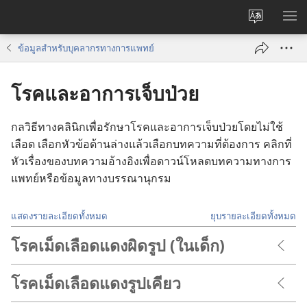
เปลี่ยน
แส
ภาษา
เมน
ข้อมูล​สำหรับ​บุคลากร​ทาง​การ​แพทย์
โรคและอาการเจ็บป่วย
กลวิธี​ทาง​คลินิก​เพื่อ​รักษา​โรค​และ​อาการ​เจ็บ​ป่วย​โดย​ไม่​ใช้​
เลือด เลือก​หัวข้อ​ด้าน​ล่าง​แล้ว​เลือก​บทความ​ที่​ต้องการ คลิก​ที่​
หัวเรื่อง​ของ​บทความ​อ้างอิง​เพื่อ​ดาวน์​โหลด​บทความ​ทาง​การ​
แพทย์​หรือ​ข้อมูล​ทาง​บรรณานุกรม
แสดงรายละเอียดทั้งหมด
ยุบรายละเอียดทั้งหมด
โรคเม็ดเลือดแดงผิดรูป (ในเด็ก)
โรคเม็ดเลือดแดงรูปเคียว