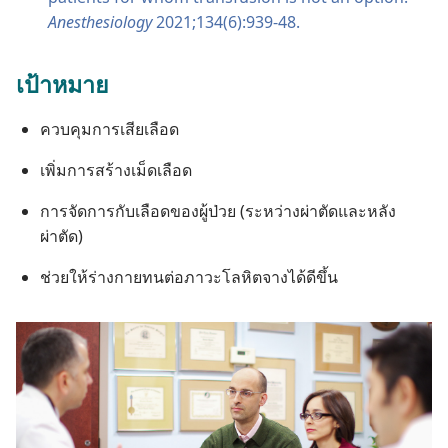
Anesthesiology
2021;134(6):939-48.
เป้าหมาย
ควบคุม​การ​เสีย​เลือด
เพิ่ม​การ​สร้าง​เม็ด​เลือด
การ​จัด​การ​กับ​เลือด​ของ​ผู้​ป่วย (ระหว่าง​ผ่าตัด​และ​หลัง​
ผ่าตัด)
ช่วย​ให้​ร่าง​กาย​ทน​ต่อ​ภาวะ​โลหิต​จาง​ได้​ดี​ขึ้น