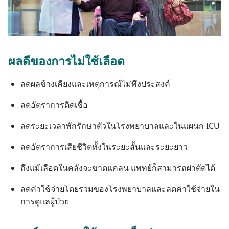
ผล​ดี​ของ​การ​ไม่​ใช้​เลือด
ลด​ผล​ข้าง​เคียง​และ​เหตุ​การณ์​ไม่​พึง​ประสงค์
ลด​อัตรา​การ​ติด​เชื้อ
ลด​ระยะ​เวลา​พัก​รักษา​ตัว​ใน​โรง​พยาบาล​และ​ใน​แผนก ICU
ลด​อัตรา​การ​เสีย​ชีวิต​ทั้ง​ใน​ระยะ​สั้น​และ​ระยะ​ยาว
ถึง​แม้​เลือด​ใน​คลัง​จะ​ขาด​แคลน แพทย์​ก็​สามารถ​ผ่าตัด​ได้
ลด​ค่า​ใช้​จ่าย​โดย​รวม​ของ​โรง​พยาบาล​และ​ลด​ค่า​ใช้​จ่าย​ใน​
การ​ดู​แล​ผู้​ป่วย