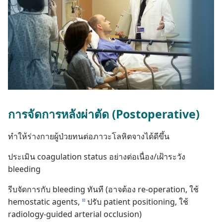
การ​จัด​การ​หลัง​ผ่าตัด (Postoperative)
ทำ​ให้​ร่าง​กาย​ผู้​ป่วย​ทน​ต่อ​ภาวะ​โลหิต​จาง​ได้​ดี​ขึ้น
ประเมิน coagulation status อย่าง​ต่อ​เนื่อง/เฝ้า​ระวัง
bleeding
รีบ​จัด​การ​กับ bleeding ทันที (อาจ​ต้อง re-operation, ใช้
hemostatic agents,
ปรับ patient positioning, ใช้
d
radiology-guided arterial occlusion)