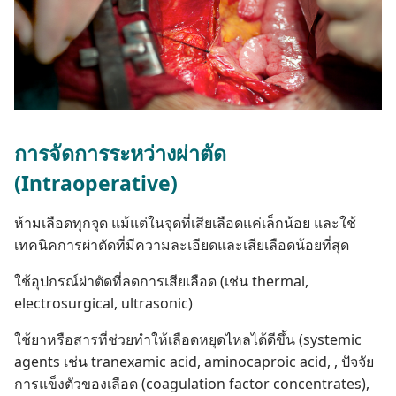
การ​จัด​การ​ระหว่าง​ผ่าตัด
(Intraoperative)
ห้าม​เลือด​ทุก​จุด แม้​แต่​ใน​จุด​ที่​เสีย​เลือด​แค่​เล็ก​น้อย และ​ใช้​
เทคนิค​การ​ผ่าตัด​ที่​มี​ความ​ละเอียด​และ​เสีย​เลือด​น้อย​ที่​สุด
ใช้​อุปกรณ์​ผ่าตัด​ที่​ลด​การ​เสีย​เลือด (เช่น thermal,
electrosurgical, ultrasonic)
ใช้​ยา​หรือ​สาร​ที่​ช่วย​ทำ​ให้​เลือด​หยุด​ไหล​ได้​ดี​ขึ้น (systemic
agents เช่น tranexamic acid, aminocaproic acid, , ปัจจัย​
การ​แข็งตัว​ของ​เลือด (coagulation factor concentrates),