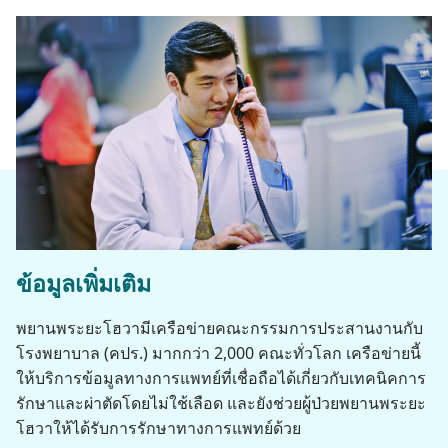
ข้อมูล​เพิ่ม​เติม
พยาน​พระ​ยะโฮวา​มี​เครือข่าย​คณะ​กรรมการ​ประสาน​งาน​กับ​
โรง​พยาบาล (คปร.) มาก​กว่า 2,000 คณะ​ทั่ว​โลก เครือข่าย​นี้​
ให้​บริการ​ข้อมูล​ทาง​การ​แพทย์​ที่​เชื่อถือ​ได้​เกี่ยว​กับ​เทคนิค​การ​
รักษา​และ​ผ่าตัด​โดย​ไม่​ใช้​เลือด และ​ยัง​ช่วย​ผู้​ป่วย​พยาน​พระ​ยะ
โฮวา​ให้​ได้​รับ​การ​รักษา​ทาง​การ​แพทย์​ด้วย