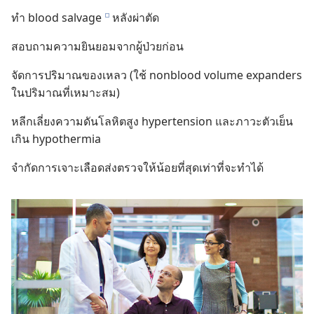
ทำ blood salvage
หลัง​ผ่าตัด
e
สอบ​ถาม​ความ​ยินยอม​จาก​ผู้​ป่วย​ก่อน
จัด​การ​ปริมาณ​ของ​เหลว (ใช้ nonblood volume expanders
ใน​ปริมาณ​ที่​เหมาะ​สม)
หลีก​เลี่ยง​ความ​ดัน​โลหิต​สูง hypertension และ​ภาวะ​ตัว​เย็น​
เกิน hypothermia
จำกัด​การ​เจาะ​เลือด​ส่ง​ตรวจ​ให้​น้อย​ที่​สุด​เท่า​ที่​จะ​ทำ​ได้