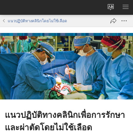
เปลี่ยน
แส
ภาษา
เมน
แนวปฏิบัติทางคลินิกโดยไม่ใช้เลือด
แนว​ปฏิบัติ​ทาง​คลินิก​เพื่อ​การ​รักษา​
และ​ผ่าตัด​โดย​ไม่​ใช้​เลือด