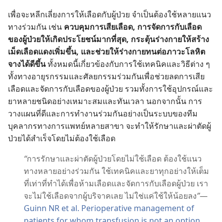
เพื่อ​จะ​หลีก​เลี่ยง​การ​ให้​เลือด​กับ​ผู้​ป่วย จำเป็น​ต้อง​ใช้​หลาย​แนว​
ทาง​ร่วม​กัน เช่น
ควบคุม​การ​เสีย​เลือด, การ​จัด​การ​กับ​เลือด​
ของ​ผู้​ป่วย​ให้​เกิด​ประโยชน์​มาก​ที่​สุด, กระตุ้น​ร่าง​กาย​ให้​สร้าง​
เม็ด​เลือด​แดง​เพิ่ม​ขึ้น, และ​ช่วย​ให้​ร่าง​กาย​ทน​ต่อ​ภาวะ​โลหิต​
จาง​ได้​ดี​ขึ้น
ทั้ง​หมด​นี้​เกี่ยว​ข้อง​กับ​การ​ใช้​เทคนิค​และ​วิธี​ต่าง ๆ
ทั้ง​ทาง​อายุรกรรม​และ​ศัลยกรรม​ร่วม​กัน​เพื่อ​ช่วย​ลด​การ​เสีย​
เลือดและ​จัด​การ​กับ​เลือด​ของ​ผู้​ป่วย รวม​ทั้ง​การ​ใช้​อุปกรณ์​และ​
ยา​หลาย​ชนิด​อย่าง​เหมาะ​สม​และ​ทัน​เวลา นอก​จาก​นั้น การ​
วาง​แผนที่​ดี​และ​การ​ทำ​งาน​ร่วม​กัน​อย่าง​เป็น​ระบบ​ของ​ทีม​
บุคลากร​ทาง​การ​แพทย์​หลาย​สาขา จะ​ทำ​ให้​รักษา​และ​ผ่าตัด​ผู้​
ป่วย​ได้​สำเร็จ​โดย​ไม่​ต้อง​ใช้​เลือด
“
การ​รักษา​และ​ผ่าตัด​ผู้​ป่วย​โดย​ไม่​ใช้​เลือด ต้อง​ใช้​แนว​
ทาง​หลาย​อย่าง​ร่วม​กัน ใช้​เทคนิค​และ​ยา​ทุก​อย่าง​ให้​เต็ม​
ที่​เท่า​ที่​ทำ​ได้​เพื่อ​ห้าม​เลือด​และ​จัด​การ​กับ​เลือด​ผู้​ป่วย เรา​
จะ​ไม่​ใช้​เลือด​จาก​ผู้​บริจาค​เลย ไม่​ใช่​แค่​ใช้​ให้​น้อย​ลง
”
—
Guinn NR et al. Perioperative management of
patients for whom transfusion is not an option.