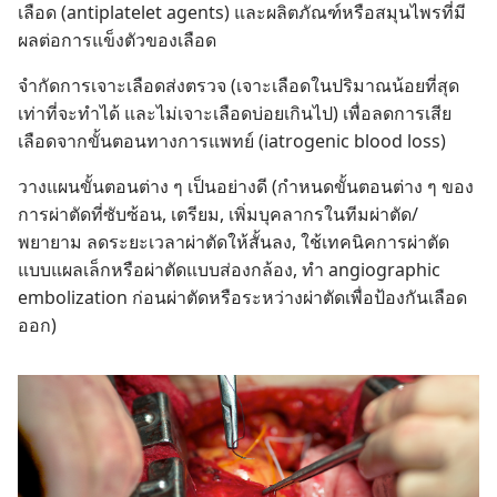
เลือด (antiplatelet agents) และ​ผลิตภัณฑ์​หรือ​สมุนไพร​ที่​มี​
ผล​ต่อ​การ​แข็งตัว​ของ​เลือด
จำกัด​การ​เจาะ​เลือด​ส่ง​ตรวจ (เจาะ​เลือด​ใน​ปริมาณ​น้อย​ที่​สุด​
เท่า​ที่​จะ​ทำ​ได้ และ​ไม่​เจาะ​เลือด​บ่อย​เกิน​ไป) เพื่อ​ลด​การ​เสีย​
เลือด​จาก​ขั้น​ตอน​ทาง​การ​แพทย์ (iatrogenic blood loss)
วาง​แผน​ขั้น​ตอน​ต่าง ๆ เป็น​อย่าง​ดี (กำหนด​ขั้น​ตอน​ต่าง ๆ ของ​
การ​ผ่าตัด​ที่​ซับซ้อน, เตรียม, เพิ่ม​บุคลากร​ใน​ทีม​ผ่าตัด/
พยายาม ลด​ระยะ​เวลา​ผ่าตัด​ให้​สั้น​ลง, ใช้​เทคนิค​การ​ผ่าตัด​
แบบ​แผล​เล็ก​หรือ​ผ่าตัด​แบบ​ส่อง​กล้อง, ทำ angiographic
embolization ก่อน​ผ่าตัด​หรือ​ระหว่าง​ผ่าตัด​เพื่อ​ป้องกัน​เลือด​
ออก)