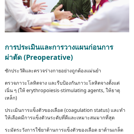
การ​ประเมิน​และ​การ​วาง​แผน​ก่อน​การ​
ผ่าตัด (Preoperative)
ซัก​ประวัติ​และ​ตรวจ​ร่าง​กาย​อย่าง​ถูก​ต้อง​แม่นยำ
ตรวจ​ภาวะ​โลหิต​จาง และ​รีบ​ป้องกัน​ภาวะ​โลหิต​จาง​ตั้งแต่​
เนิ่น ๆ (ให้ erythropoiesis-stimulating agents, ให้​ธาตุ​
เหล็ก)
ประเมิน​การ​แข็งตัว​ของ​เลือด (coagulation status) และ​ทำ​
ให้​เลือด​มี​การ​แข็งตัว​น​ระดับ​ที่​ดี​และ​เหมาะ​สม​มาก​ที่​สุด
ระมัดระวัง​การ​ใช้​ยา​ต้าน​การ​แข็งตัว​ของ​เลือด ยา​ต้าน​เกล็ด​