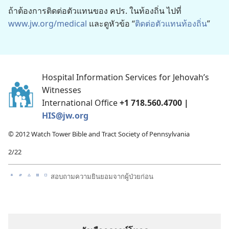
ถ้า​ต้องการ​ติด​ต่อ​ตัว​แทน​ของ คปร. ใน​ท้องถิ่น ไป​ที่
www.jw.org/medical
และ​ดู​หัวข้อ “
ติด​ต่อ​ตัว​แทน​ท้องถิ่น
”
Hospital Information Services for Jehovah’s
Witnesses
International Office
+1 718.560.4700 |
HIS@jw.org
© 2012 Watch Tower Bible and Tract Society of Pennsylvania
2/22
สอบ​ถาม​ความ​ยินยอม​จาก​ผู้​ป่วย​ก่อน
a
b
c
d
e