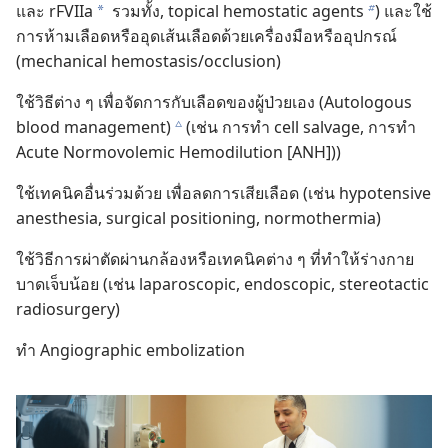
และ rFVIIa
รวม​ทั้ง, topical hemostatic agents
) และ​ใช้​
a
b
การ​ห้าม​เลือด​หรือ​อุด​เส้น​เลือด​ด้วย​เครื่อง​มือ​หรือ​อุปกรณ์
(mechanical hemostasis/occlusion)
ใช้​วิธี​ต่าง ๆ เพื่อ​จัด​การ​กับ​เลือด​ของ​ผู้​ป่วย​เอง (Autologous
blood management)
(เช่น การ​ทำ cell salvage, การ​ทำ
c
Acute Normovolemic Hemodilution [ANH]))
ใช้​เทคนิค​อื่น​ร่วม​ด้วย เพื่อ​ลด​การ​เสีย​เลือด (เช่น hypotensive
anesthesia, surgical positioning, normothermia)
ใช้​วิธี​การ​ผ่าตัด​ผ่าน​กล้อง​หรือ​เทคนิค​ต่าง ๆ ที่​ทำ​ให้​ร่าง​กาย​
บาดเจ็บ​น้อย (เช่น laparoscopic, endoscopic, stereotactic
radiosurgery)
ทำ Angiographic embolization