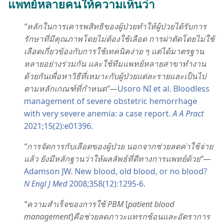
แพทย์​หลาย​คน​ให้​ความ​เห็น​ว่า
“หลัก​ใน​การ​เคารพ​สิทธิ​ของ​ผู้​ป่วย​ทำ​ให้​ผู้​ป่วย​ได้​รับ​การ​
รักษา​ที่​มี​คุณภาพ​โดย​ไม่​ต้อง​ใช้​เลือด การ​ผ่าตัด​โดย​ไม่​ใช้​
เลือด​เกี่ยว​ข้อง​กับ​การ​ใช้​เทคนิค​ง่าย ๆ แต่​ได้​มาตรฐาน​
หลาย​อย่าง​ร่วม​กัน และ​ใช้​ทีม​แพทย์​หลาย​สาขา​ทำ​งาน​
ด้วย​กัน​เพื่อ​หา​วิธี​ที่​เหมาะ​กับ​ผู้​ป่วย​แต่​ละ​ราย​และ​เป็น​ไป​
ตาม​หลัก​เกณฑ์​ที่​กำหนด”
—
Usoro NI et al. Bloodless
management of severe obstetric hemorrhage
with very severe anemia: a case report.
A A Pract
2021;15(2):e01396.
“การ​จัด​การ​กับ​เลือด​ของ​ผู้​ป่วย นอกจาก​ช่วย​ลด​ค่า​ใช้​จ่าย​
แล้ว ยัง​มี​หลักฐาน​ว่า​ให้​ผลลัพธ์​ที่​ดี​ทาง​การ​แพทย์​ด้วย”
—
Adamson JW. New blood, old blood, or no blood?
N Engl J Med
2008;358(12):1295-6.
“ความ​สำเร็จ​ของ​การ​ใช้ PBM
[
patient blood
management
]
คือ​ช่วย​ลด​ภาวะ​แทรก​ซ้อน​และ​อัตรา​การ​