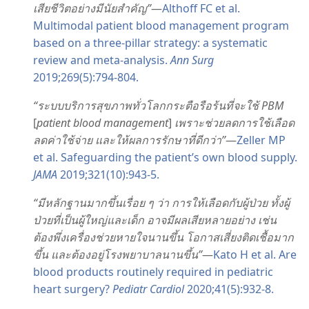
เสีย​ชีวิต​อย่าง​มี​นัย​สำคัญ”
—
Althoff FC et al.
Multimodal patient blood management program
based on a three-pillar strategy: a systematic
review and meta-analysis.
Ann Surg
2019;269(5):794-804.
“ระบบ​บริการ​สุขภาพ​ทั่ว​โลก​กระตือรือร้น​ที่​จะ​ใช้ PBM
[
patient blood management
]
เพราะ​ช่วย​ลด​การ​ใช้​เลือด
ลด​ค่า​ใช้​จ่าย และ​ให้​ผล​การ​รักษา​ที่​ดี​กว่า”
—
Zeller MP
et al. Safeguarding the patient’s own blood supply.
JAMA
2019;321(10):943-5.
“มี​หลักฐาน​มาก​ขึ้น​เรื่อย ๆ ว่า การ​ให้​เลือด​กับ​ผู้​ป่วย ทั้ง​ผู้​
ป่วย​ที่​เป็น​ผู้​ใหญ่​และ​เด็ก อาจ​มี​ผล​เสีย​หลาย​อย่าง เช่น
ต้อง​พึ่ง​เครื่อง​ช่วย​หายใจ​นาน​ขึ้น โอกาส​เสี่ยง​ติด​เชื้อ​มาก​
ขึ้น และ​ต้อง​อยู่​โรง​พยาบาล​นาน​ขึ้น”
—
Kato H et al. Are
blood products routinely required in pediatric
heart surgery?
Pediatr Cardiol
2020;41(5):932-8.