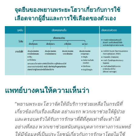
จุด​ยืน​ของ​พยาน​พระ​ยะโฮวา​เกี่ยว​กับ​การ​ใช้​
เลือด​จาก​ผู้​อื่น​และ​การ​ใช้​เลือด​ของ​ตัว​เอง
แพทย์​บาง​คน​ให้​ความ​เห็น​ว่า
“พยาน​พระ​ยะโฮวา​จัด​ให้​มี​บริการ​ช่วยเหลือ​ใน​กรณี​ที่​
เกี่ยว​ข้อง​กับ​เรื่อง​เลือด อย่าง​แรก พวก​เขา​ช่วย​ให้​ผู้​ป่วย​
และ​ครอบครัว​ได้​รับ​การ​รักษา​ที่​ดี​ที่​สุด​เท่า​ที่​จะ​ทำ​ได้
อย่าง​ที่​สอง พวก​เขา​ช่วย​สนับสนุน​บุคลากร​ทาง​การ​แพทย์​
ให้​มี​ข้อมูล​ที่​เป็น​ประโยชน์​เกี่ยว​กับ​การ​รักษา​โดย​ไม่​ใช้​