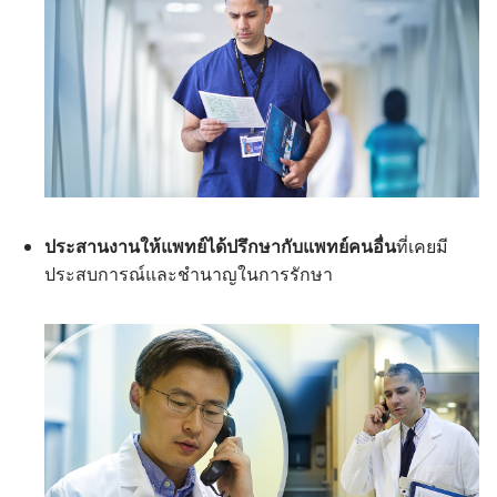
ประสาน​งาน​ให้​แพทย์​ได้​ปรึกษา​กับ​แพทย์​คน​อื่น​
ที่​เคย​มี​
ประสบการณ์​และ​ชำนาญ​ใน​การ​รักษา