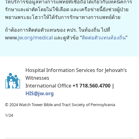
ให้​บริการ​ข้อมูล​ทาง​การ​แพทย์​ที่​เชื่อถือ​ได้​เกี่ยว​กับ​เทคนิค​การ​
รักษา​และ​ผ่าตัด​โดย​ไม่​ใช้​เลือด และ​เครือข่าย​นี้​ยัง​ช่วย​ผู้​ป่วย​
พยาน​พระ​ยะโฮวา​ให้​ได้​รับ​การ​รักษา​ทาง​การ​แพทย์​ด้วย
ถ้า​ต้องการ​ติด​ต่อ​ตัว​แทน​ของ คปร. ใน​ท้องถิ่น ไป​ที่
www.
jw.org/medical
และ​ดู​หัวข้อ “
ติดต่อ​ตัว​แทน​ท้องถิ่น
”
Hospital Information Services for Jehovah’s
Witnesses
International Office
+1 718.560.4700 |
HIS@jw.org
© 2024 Watch Tower Bible and Tract Society of Pennsylvania
1/24