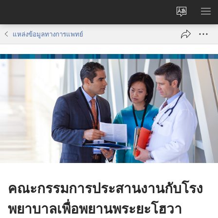
เปลี่ยน
แส
ภาษา
เมน
แหล่ง​ข้อมูล​ทาง​การ​แพทย์
คณะ​กรรมการ​ประสาน​งาน​กับ​โรง​
พยาบาล​เพื่อ​พยาน​พระ​ยะโฮวา