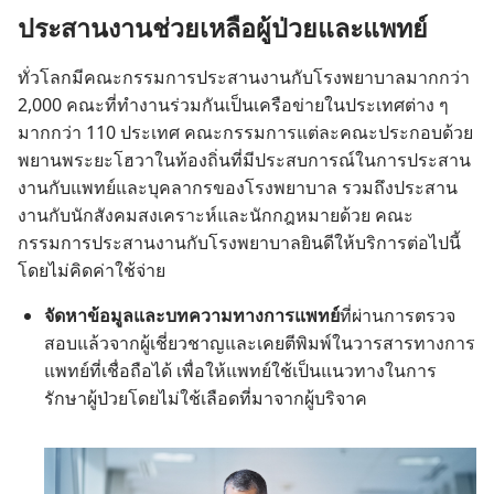
ประสาน​งาน​ช่วยเหลือ​ผู้​ป่วย​และ​แพทย์
ทั่ว​โลก​มี​คณะ​กรรมการ​ประสาน​งาน​กับ​โรง​พยาบาล​มาก​กว่า
2,000 คณะ​ที่​ทำ​งาน​ร่วม​กัน​เป็น​เครือข่าย​ใน​ประเทศ​ต่าง ๆ
มาก​กว่า 110 ประเทศ คณะ​กรรมการ​แต่​ละ​คณะ​ประกอบ​ด้วย​
พยาน​พระ​ยะโฮวา​ใน​ท้อง​ถิ่น​ที่​มี​ประสบการณ์​ใน​การ​ประสาน​
งาน​กับ​แพทย์​และ​บุคลากร​ของ​โรง​พยาบาล รวม​ถึง​ประสาน​
งาน​กับ​นัก​สังคม​สงเคราะห์​และ​นัก​กฎหมาย​ด้วย คณะ​
กรรมการ​ประสาน​งาน​กับ​โรง​พยาบาล​ยินดี​ให้​บริการ​ต่อ​ไป​นี้​
โดย​ไม่​คิด​ค่า​ใช้​จ่าย
จัด​หา​ข้อมูล​และ​บทความ​ทาง​การ​แพทย์​
ที่​ผ่าน​การ​ตรวจ​
สอบ​แล้ว​จาก​ผู้​เชี่ยวชาญ​และ​เคย​ตี​พิมพ์​ใน​วารสาร​ทาง​การ​
แพทย์​ที่​เชื่อ​ถือ​ได้ เพื่อ​ให้​แพทย์​ใช้​เป็น​แนว​ทาง​ใน​การ​
รักษา​ผู้​ป่วย​โดย​ไม่​ใช้​เลือด​ที่​มา​จาก​ผู้​บริจาค