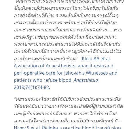
“คณะ​กรรมการ​ประสาน​งาน​กับ​โรง​พยาบาล​ได้​รับ​การ​ตั้ง​
ขึ้น​เพื่อ​ช่วย​ผู้​ป่วย​พยาน​พระ​ยะโฮวา​ให้​เตรียม​รับมือ​กับ​
การ​ผ่าตัด​ด้วย​วิธี​ต่าง ๆ และ​รับมือ​กับ​สถานการณ์​อื่น ๆ
เช่น การ​ตั้ง​ครรภ์ พวก​เขา​พร้อม​ช่วย​ให้​กำลังใจ​ผู้​ป่วย​
และ​ช่วย​ประสาน​งาน​ใน​สถานการณ์​ฉุกเฉิน​ด้วย. . . พวก​
เขา​ยัง​มี​ฐาน​ข้อมูล​ของ​แพทย์​ทั่ว​โลก นี่​หมายความ​ว่า
พวก​เขา​สามารถ​ประสาน​งาน​ให้​ทีม​แพทย์​ได้​ปรึกษา​กับ​
แพทย์​ทั่ว​โลก​ที่​มี​ความ​เชี่ยวชาญ​เพื่อ​จะ​ได้​คำ​แนะ​นำ​ใน​
การ​รักษา​เคส​ที่​ยาก​และ​ซับซ้อน”
—
Klein AA et al.
Association of Anaesthetists: anaesthesia and
peri-operative care for Jehovah’s Witnesses and
patients who refuse blood.
Anaesthesia
2019;74(1):74-82.
“พยาน​พระ​ยะโฮวา​จัด​ให้​มี​บริการ​ช่วย​ประสาน​งาน เพื่อ​
ให้​แพทย์​มี​แนว​ทาง​การ​รักษา​และ​ผ่าตัด​ที่​ผู้​ป่วย​ยอม​รับ​ได้
และ​ผู้​เขียน​เคย​เจอ​กับ​ตัว​เอง​ว่า พวก​เขา​ให้​บริการ​ด้วย​
ความ​จริง​ใจ พร้อม​ช่วยเหลือ และ​ไม่​มี​การ​เผชิญ​หน้า”
—
Hivey S et al. Religious practice blood transfusion