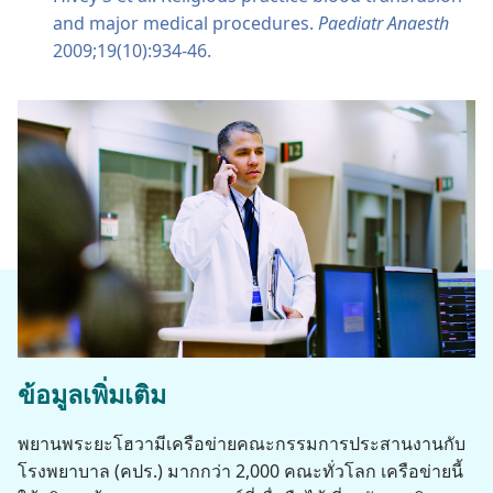
and major medical procedures.
Paediatr Anaesth
2009;19(10):934-46.
ข้อมูล​เพิ่ม​เติม
พยาน​พระ​ยะโฮวา​มี​เครือข่าย​คณะ​กรรมการ​ประสาน​งาน​กับ​
โรง​พยาบาล (คปร.) มาก​กว่า 2,000 คณะ​ทั่ว​โลก เครือข่าย​นี้​