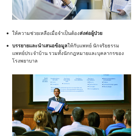
ให้​ความ​ช่วยเหลือ​เมื่อ​จำเป็น​ต้อง​
ส่ง​ต่อ​ผู้​ป่วย
บรรยาย​และ​นำ​เสนอ​ข้อมูล​
ให้​กับ​แพทย์ นัก​จริยธรรม
แพทย์​ประจำ​บ้าน รวม​ทั้ง​นัก​กฎหมาย​และ​บุคลากร​ของ​
โรง​พยาบาล