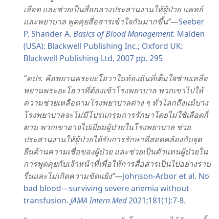
เลือด และ​ช่วย​เป็น​สื่อ​กลาง​ประสาน​งาน​ให้​ผู้​ป่วย แพทย์
และ​พยาบาล พูด​คุย​สื่อสาร​เข้าใจ​กัน​มาก​ขึ้น”
—
Seeber
P, Shander A.
Basics of Blood Management.
Malden
(USA): Blackwell Publishing Inc.; Oxford UK:
Blackwell Publishing Ltd, 2007 pp. 295
“คปร. คือ​พยาน​พระ​ยะโฮวา​ใน​ท้องถิ่น​ที่​เต็ม​ใจ​ช่วยเหลือ​
พยาน​พระ​ยะโฮวา​ที่​ต้อง​เข้า​โรง​พยาบาล พวก​เขา​ไป​ให้​
ความ​ช่วยเหลือ​ตาม​โรง​พยาบาล​ต่าง ๆ ทั่ว​โลก​ถึง​แม้​บาง​
โรง​พยาบาล​จะ​ไม่​มี​โปรแกรม​การ​รักษา​โดย​ไม่​ใช้​เลือด​ก็​
ตาม พวก​เขา​อาจ​ไป​เยี่ยม​ผู้​ป่วย​ใน​โรง​พยาบาล ช่วย​
ประสาน​งาน​ให้​ผู้​ป่วย​ได้​รับ​การ​รักษา​ที่​สอดคล้อง​กับ​จุด​
ยืน​ด้าน​ความ​เชื่อ​ของ​ผู้​ป่วย และ​ช่วย​เป็น​ตัว​แทน​ผู้​ป่วย​ใน​
การ​พูด​คุย​กับ​เจ้าหน้าที่​เพื่อ​ให้​การ​สื่อสาร​เป็น​ไป​อย่าง​ราบ
รื่น​และ​ไม่​เกิด​ความ​ขัด​แย้ง”
—
Johnson-Arbor et al. No
bad blood—surviving severe anemia without
transfusion.
JAMA Intern Med
2021;181(1):7-8.