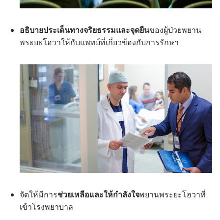
อธิบาย​ประเด็น​ทาง​จริยธรรม​และ​จุด​ยืน​
ของ​ผู้​ป่วย​พยาน​
พระ​ยะโฮวา​ให้​กับ​แพทย์​ที่​เกี่ยว​ข้อง​กับ​การ​รักษา
จัด​ให้​มี​การ​
ช่วยเหลือ​และ​ให้​กำลังใจ​
พยาน​พระ​ยะโฮวา​ที่​
เข้า​โรง​พยาบาล