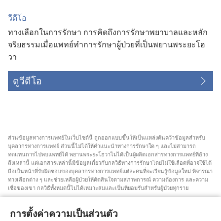
วีดีโอ
ทางเลือกในการรักษา การคิดถึงการรักษาพยาบาลและหลัก
จริยธรรมเมื่อแพทย์ทำการรักษาผู้ป่วยที่เป็นพยานพระยะโฮ
วา
ดูวีดีโอ
ส่วน​ข้อมูล​ทาง​การ​แพทย์​ใน​เว็บไซต์​นี้ ถูก​ออก​แบบ​ขึ้น​ให้​เป็น​แหล่ง​ค้นคว้า​ข้อมูล​สำหรับ​
บุคลากร​ทาง​การ​แพทย์ ส่วน​นี้​ไม่​ได้​ให้​คำ​แนะ​นำ​ทาง​การ​รักษา​ใด ๆ และ​ไม่​สามารถ​
ทดแทน​การ​ไป​พบ​แพทย์​ได้ พยาน​พระ​ยะโฮวา​ไม่​ได้​เป็น​ผู้​ผลิต​เอกสาร​ทาง​การ​แพทย์​ที่​อ้าง​
ถึง​เหล่า​นี้ แต่​เอกสาร​เหล่า​นี้​มี​ข้อมูล​เกี่ยว​กับ​กลวิธี​ทาง​การ​รักษา​โดย​ไม่​ใช้​เลือด​ที่​อาจ​ใช้​ได้
ถือ​เป็น​หน้า​ที่​รับผิดชอบ​ของ​บุคลากร​ทาง​การ​แพทย์​แต่​ละ​คน​ที่​จะ​เรียน​รู้​ข้อมูล​ใหม่ พิจารณา​
ทาง​เลือก​ต่าง ๆ และ​ช่วยเหลือ​ผู้​ป่วย​ให้​ตัดสิน​ใจ​ตาม​สภาพการณ์ ความ​ต้องการ และ​ความ​
เชื่อ​ของ​เขา กลวิธี​ทั้ง​หมด​นี้​ไม่​ได้​เหมาะ​สม​และ​เป็น​ที่​ยอม​รับ​สำหรับ​ผู้​ป่วย​ทุก​ราย
สำหรับ​ผู้​ป่วย คุณ​ต้อง​พยายาม​หา​คำ​แนะ​นำ​จาก​แพทย์​หรือ​บุคลากร​ทาง​การ​แพทย์​เกี่ยว​กับ​
สภาพการณ์​และ​วิธี​การ​รักษา​ของ​คุณ คุณ​ต้อง​ไป​พบ​แพทย์​ถ้า​รู้สึก​ว่า​ตัว​เอง​ป่วย
การตั้งค่าความเป็นส่วนตัว