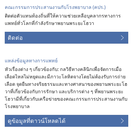
คณะ​กรรมการ​ประสาน​งาน​กับ​โรง​พยาบาล (คปร.)
ติด​ต่อ​ตัว​แทน​ท้องถิ่น​ที่​ให้​ความ​ช่วยเหลือ​บุคลากร​ทาง​การ​
แพทย์​ทั่ว​โลก​ที่​กำลัง​รักษา​พยาน​พระ​ยะโฮวา
ติดต่อ
แหล่ง​ข้อมูล​ทาง​การ​แพทย์
หัว​เรื่อง​ต่าง ๆ เกี่ยว​ข้อง​กับ: กล​วิธี​ทาง​คลินิก​เพื่อ​จัด​การ​เมื่อ​
เลือด​ไหล​ไม่​หยุด​และ​มี​ภาวะ​โลหิต​จาง​โดย​ไม่​ต้อง​รับ​การ​ถ่าย​
เลือด จุด​ยืน​ทาง​จริยธรรม​และ​ทาง​ศาสนา​ของ​พยาน​พระ​ยะโฮ
วา​ที่​เกี่ยว​ข้อง​กับ​การ​รักษา และ​บริการ​ต่าง ๆ ที่​พยาน​พระ​ยะ
โฮวา​มี​ที่​เกี่ยว​กับ​เครือ​ข่าย​ของ​คณะ​กรรมการ​ประสาน​งาน​กับ​
โรง​พยาบาล
ดูข้อมูลที่ดาวน์โหลดได้