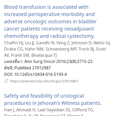
ใหม่)
Blood transfusion is associated with
increased perioperative morbidity and
adverse oncologic outcomes in bladder
cancer patients receiving neoadjuvant
chemotherapy and radical cystectomy.
(เปิด
หน้าต่าง
Chalfin HJ, Liu JJ, Gandhi N, Feng Z, Johnson D, Netto GJ,
Drake CG, Hahn NM, Schoenberg MP, Trock BJ, Scott
ใหม่)
AV, Frank SM, Bivalacqua TJ
แหล่งที่มา
‎: Ann Surg Oncol 2016;23(8):2715-22.
ดัชนี
‎: PubMed 27012987
DOI
‎: 10.1245/s10434-016-5193-4
(เปิด
https://pubmed.ncbi.nlm.nih.gov/27012987/
หน้าต่าง
ใหม่)
Safety and feasibility of urological
procedures in Jehovah's Witness patients.
(เปิด
หน้าต่
Han J, Ahmadi H, Ladi-Seyedian SS, Clifford TG,
Douglawi A, Xu W, Bazargani ST, Mingo S,