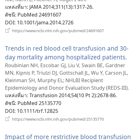
ใหม่)
แหล่งที่มา
‎: JAMA 2014;311(13):1317-26.
ดัชนี
‎: PubMed 24691607
DOI
‎: 10.1001/jama.2014.2726
(เปิด
https://www.ncbi.nlm.nih.gov/pubmed/24691607
หน้าต่าง
ใหม่)
Trends in red blood cell transfusion and 30-
day mortality among hospitalized patients.
(เปิด
หน้า
Roubinian NH, Escobar GJ, Liu V, Swain BE, Gardner
MN, Kipnis P, Triulzi DJ, Gottschall JL, Wu Y, Carson JL,
ใหม่)
Kleinman SH, Murphy EL; NHLBI Recipient
Epidemiology and Donor Evaluation Study (REDS-III).
แหล่งที่มา
‎: Transfusion 2014;54(10 Pt 2):2678-86.
ดัชนี
‎: PubMed 25135770
DOI
‎: 10.1111/trf.12825
(เปิด
https://www.ncbi.nlm.nih.gov/pubmed/25135770
หน้าต่าง
ใหม่)
Impact of more restrictive blood transfusion