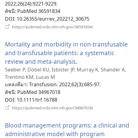
2022;26(24):9221-9229.
ดัชนี
‎: PubMed 36591834
DOI
‎: 10.26355/eurrev_202212_30675
(เปิด
https://pubmed.ncbi.nlm.nih.gov/36591834/
หน้าต่าง
ใหม่)
Mortality and morbidity in non-transfusable
and transfusable patients: a systematic
review and meta-analysis.
(เปิด
หน้าต่าง
Seeber P, Döbel KU, Isbister JP, Murray K, Shander A,
Trentino KM, Lucas M
ใหม่)
แหล่งที่มา
‎: Transfusion. 2022;62(3):685-97.
ดัชนี
‎: PubMed 34967018
DOI
‎: 10.1111/trf.16788
(เปิด
https://pubmed.ncbi.nlm.nih.gov/34967018/
หน้าต่าง
ใหม่)
Blood-management programs: a clinical and
administrative model with program