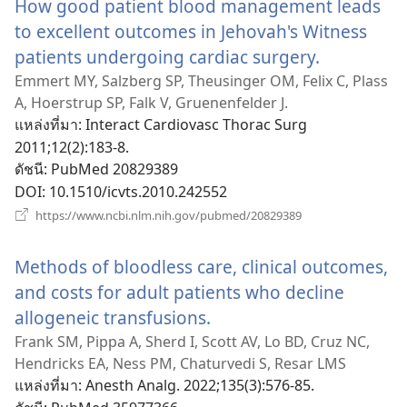
How good patient blood management leads
to excellent outcomes in Jehovah's Witness
patients undergoing cardiac surgery.
(เปิด
หน้าต่าง
Emmert MY, Salzberg SP, Theusinger OM, Felix C, Plass
A, Hoerstrup SP, Falk V, Gruenenfelder J.
ใหม่)
แหล่งที่มา
‎: Interact Cardiovasc Thorac Surg
2011;12(2):183-8.
ดัชนี
‎: PubMed 20829389
DOI
‎: 10.1510/icvts.2010.242552
(เปิด
https://www.ncbi.nlm.nih.gov/pubmed/20829389
หน้าต่าง
ใหม่)
Methods of bloodless care, clinical outcomes,
and costs for adult patients who decline
allogeneic transfusions.
(เปิด
หน้าต่าง
Frank SM, Pippa A, Sherd I, Scott AV, Lo BD, Cruz NC,
Hendricks EA, Ness PM, Chaturvedi S, Resar LMS
ใหม่)
แหล่งที่มา
‎: Anesth Analg. 2022;135(3):576-85.