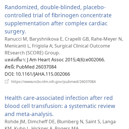
ใหม่)
Randomized, double-blinded, placebo-
controlled trial of fibrinogen concentrate
supplementation after complex cardiac
surgery.
(เปิด
หน้าต่าง
Ranucci M, Baryshnikova E, Crapelli GB, Rahe-Meyer N,
Menicanti L, Frigiola A; Surgical Clinical Outcome
ใหม่)
REsearch (SCORE) Group.
แหล่งที่มา
‎: J Am Heart Assoc 2015;4(6):e002066.
ดัชนี
‎: PubMed 26037084
DOI
‎: 10.1161/JAHA.115.002066
(เปิด
https://www.ncbi.nlm.nih.gov/pubmed/26037084
หน้าต่าง
ใหม่)
Health care-associated infection after red
blood cell transfusion: a systematic review
and meta-analysis.
(เปิด
หน้าต่าง
Rohde JM, Dimcheff DE, Blumberg N, Saint S, Langa
KM, Kuhn L, Hickner A, Rogers MA.