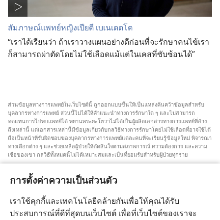
สัมภาษณ์แพทย์หญิงเปียดี เบเนเดตโต
“เราได้เรียนว่า ถ้าเราวางแผนอย่างดีก่อนที่จะรักษาคนไข้เรา
ก็สามารถผ่าตัดโดยไม่ใช้เลือดแม้แต่ในเคสที่ซับซ้อนได้”
ส่วน​ข้อมูล​ทาง​การ​แพทย์​ใน​เว็บไซต์​นี้ ถูก​ออก​แบบ​ขึ้น​ให้​เป็น​แหล่ง​ค้นคว้า​ข้อมูล​สำหรับ​
บุคลากร​ทาง​การ​แพทย์ ส่วน​นี้​ไม่​ได้​ให้​คำ​แนะ​นำ​ทาง​การ​รักษา​ใด ๆ และ​ไม่​สามารถ​
ทดแทน​การ​ไป​พบ​แพทย์​ได้ พยาน​พระ​ยะโฮวา​ไม่​ได้​เป็น​ผู้​ผลิต​เอกสาร​ทาง​การ​แพทย์​ที่​อ้าง​
ถึง​เหล่า​นี้ แต่​เอกสาร​เหล่า​นี้​มี​ข้อมูล​เกี่ยว​กับ​กลวิธี​ทาง​การ​รักษา​โดย​ไม่​ใช้​เลือด​ที่​อาจ​ใช้​ได้
ถือ​เป็น​หน้า​ที่​รับผิดชอบ​ของ​บุคลากร​ทาง​การ​แพทย์​แต่​ละ​คน​ที่​จะ​เรียน​รู้​ข้อมูล​ใหม่ พิจารณา​
ทาง​เลือก​ต่าง ๆ และ​ช่วยเหลือ​ผู้​ป่วย​ให้​ตัดสิน​ใจ​ตาม​สภาพการณ์ ความ​ต้องการ และ​ความ​
เชื่อ​ของ​เขา กลวิธี​ทั้ง​หมด​นี้​ไม่​ได้​เหมาะ​สม​และ​เป็น​ที่​ยอม​รับ​สำหรับ​ผู้​ป่วย​ทุก​ราย
สำหรับ​ผู้​ป่วย คุณ​ต้อง​พยายาม​หา​คำ​แนะ​นำ​จาก​แพทย์​หรือ​บุคลากร​ทาง​การ​แพทย์​เกี่ยว​กับ​
สภาพการณ์​และ​วิธี​การ​รักษา​ของ​คุณ คุณ​ต้อง​ไป​พบ​แพทย์​ถ้า​รู้สึก​ว่า​ตัว​เอง​ป่วย
การตั้งค่าความเป็นส่วนตัว
การ​ใช้​เว็บไซต์​นี้​ถูก​ควบคุม​โดย​เงื่อนไข​การ​ใช้​งาน​ที่​มี​การ​ระบุ​ไว้
เราใช้คุกกี้และเทคโนโลยีคล้ายกันเพื่อให้คุณได้รับ
ประสบการณ์ที่ดีที่สุดบนเว็บไซต์ เพื่อที่เว็บไซต์ของเราจะ