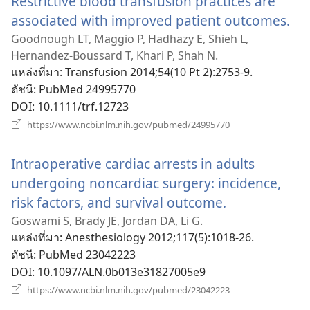
Restrictive blood transfusion practices are
associated with improved patient outcomes.
(เป
หน้
Goodnough LT, Maggio P, Hadhazy E, Shieh L,
Hernandez-Boussard T, Khari P, Shah N.
ใหม
แหล่งที่มา
‎: Transfusion 2014;54(10 Pt 2):2753-9.
ดัชนี
‎: PubMed 24995770
DOI
‎: 10.1111/trf.12723
(เปิด
https://www.ncbi.nlm.nih.gov/pubmed/24995770
หน้าต่าง
ใหม่)
Intraoperative cardiac arrests in adults
undergoing noncardiac surgery: incidence,
risk factors, and survival outcome.
(เปิด
หน้าต่าง
Goswami S, Brady JE, Jordan DA, Li G.
แหล่งที่มา
‎: Anesthesiology 2012;117(5):1018-26.
ใหม่)
ดัชนี
‎: PubMed 23042223
DOI
‎: 10.1097/ALN.0b013e31827005e9
(เปิด
https://www.ncbi.nlm.nih.gov/pubmed/23042223
หน้าต่าง