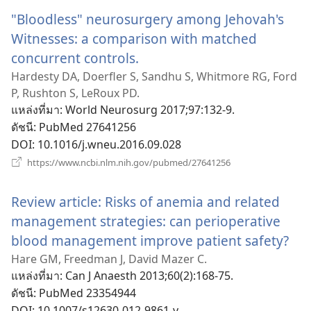
ใหม่)
"Bloodless" neurosurgery among Jehovah's
Witnesses: a comparison with matched
concurrent controls.
(เปิด
หน้าต่าง
Hardesty DA, Doerfler S, Sandhu S, Whitmore RG, Ford
P, Rushton S, LeRoux PD.
ใหม่)
แหล่งที่มา
‎: World Neurosurg 2017;97:132-9.
ดัชนี
‎: PubMed 27641256
DOI
‎: 10.1016/j.wneu.2016.09.028
(เปิด
https://www.ncbi.nlm.nih.gov/pubmed/27641256
หน้าต่าง
ใหม่)
Review article: Risks of anemia and related
management strategies: can perioperative
blood management improve patient safety?
(เปิ
หน้
Hare GM, Freedman J, David Mazer C.
แหล่งที่มา
‎: Can J Anaesth 2013;60(2):168-75.
ใหม
ดัชนี
‎: PubMed 23354944
DOI
‎: 10.1007/s12630-012-9861-y