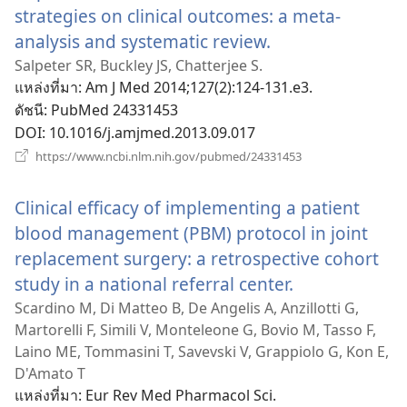
strategies on clinical outcomes: a meta-
analysis and systematic review.
(เปิด
หน้าต่าง
Salpeter SR, Buckley JS, Chatterjee S.
แหล่งที่มา
‎: Am J Med 2014;127(2):124-131.e3.
ใหม่)
ดัชนี
‎: PubMed 24331453
DOI
‎: 10.1016/j.amjmed.2013.09.017
(เปิด
https://www.ncbi.nlm.nih.gov/pubmed/24331453
หน้าต่าง
ใหม่)
Clinical efficacy of implementing a patient
blood management (PBM) protocol in joint
replacement surgery: a retrospective cohort
study in a national referral center.
(เปิด
หน้าต่าง
Scardino M, Di Matteo B, De Angelis A, Anzillotti G,
Martorelli F, Simili V, Monteleone G, Bovio M, Tasso F,
ใหม่)
Laino ME, Tommasini T, Savevski V, Grappiolo G, Kon E,
D'Amato T
แหล่งที่มา
‎: Eur Rev Med Pharmacol Sci.