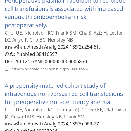
Perioperative plasma in addition to red blood
cell transfusions is associated with increased
venous thromboembolism risk
postoperatively.
(เปิด
หน้าต่าง
Choi UE, Nicholson RC, Frank SM, Cha S, Aziz H, Lester
LC, Ariyo P, Cho BC, Hensley NB
ใหม่)
แหล่งที่มา
‎: Anesth Analg 2024;139(2):254-61.
ดัชนี
‎: PubMed 38416597
DOI
‎: 10.1213/ANE.0000000000006850
(เปิด
https://pubmed.ncbi.nlm.nih.gov/38416597/
หน้าต่าง
ใหม่)
A propensity-matched cohort study of
intravenous iron versus red cell transfusions
for preoperative iron-deficiency anemia.
(เปิด
หน้าต่า
Choi UE, Nicholson RC, Thomas AJ, Crowe EP, Ulatowski
JA, Resar LMS, Hensley NB, Frank SM
ใหม่)
แหล่งที่มา
‎: Anesth Analg 2024;139(5):969-77.
ดัชนี
‎: PubMed 39037926