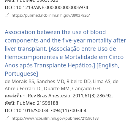
DOI
‎: 10.1213/ANE.0000000000006974
(เปิด
https://pubmed.ncbi.nlm.nih.gov/39037926/
หน้าต่าง
ใหม่)
Association between the use of blood
components and the five-year mortality after
liver transplant. [Associação entre Uso de
Hemocomponentes e Mortalidade em Cinco
Anos após Transplante Hepático.] [English,
Portuguese]
(เปิด
หน้าต่าง
de Morais BS, Sanches MD, Ribeiro DD, Lima AS, de
Abreu Ferrari TC, Duarte MM, Cançado GH.
ใหม่)
แหล่งที่มา
‎: Rev Bras Anestesiol 2011;61(3):286-92.
ดัชนี
‎: PubMed 21596188
DOI
‎: 10.1016/S0034-7094(11)70034-4
(เปิด
https://www.ncbi.nlm.nih.gov/pubmed/21596188
หน้าต่าง
ใหม่)