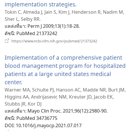
implementation strategies.
(เปิด
หน้าต่าง
Tokin C, Almeda J, Jain S, Kim J, Henderson R, Nadim M,
Sher L, Selby RR.
ใหม่)
แหล่งที่มา
‎: Perm J 2009;13(1):18-28.
ดัชนี
‎: PubMed 21373242
(เปิด
https://www.ncbi.nlm.nih.gov/pubmed/21373242
หน้าต่าง
ใหม่)
Implementation of a comprehensive patient
blood management program for hospitalized
patients at a large united states medical
center.
(เปิด
หน้าต่าง
Warner MA, Schulte PJ, Hanson AC, Madde NR, Burt JM,
Higgins AA, Andrijasevic NM, Kreuter JD, Jacob EK,
ใหม่)
Stubbs JR, Kor DJ
แหล่งที่มา
‎: Mayo Clin Proc. 2021;96(12):2980-90.
ดัชนี
‎: PubMed 34736775
DOI
‎: 10.1016/j.mayocp.2021.07.017