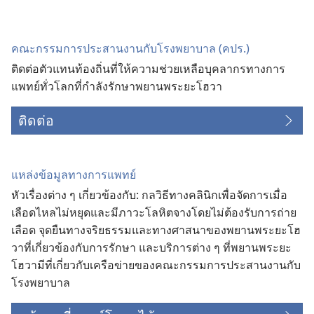
ใหม่)
คณะ​กรรมการ​ประสาน​งาน​กับ​โรง​พยาบาล (คปร.)
ติด​ต่อ​ตัว​แทน​ท้องถิ่น​ที่​ให้​ความ​ช่วยเหลือ​บุคลากร​ทาง​การ​
แพทย์​ทั่ว​โลก​ที่​กำลัง​รักษา​พยาน​พระ​ยะโฮวา
ติดต่อ
แหล่ง​ข้อมูล​ทาง​การ​แพทย์
หัว​เรื่อง​ต่าง ๆ เกี่ยว​ข้อง​กับ: กล​วิธี​ทาง​คลินิก​เพื่อ​จัด​การ​เมื่อ​
เลือด​ไหล​ไม่​หยุด​และ​มี​ภาวะ​โลหิต​จาง​โดย​ไม่​ต้อง​รับ​การ​ถ่าย​
เลือด จุด​ยืน​ทาง​จริยธรรม​และ​ทาง​ศาสนา​ของ​พยาน​พระ​ยะโฮ
วา​ที่​เกี่ยว​ข้อง​กับ​การ​รักษา และ​บริการ​ต่าง ๆ ที่​พยาน​พระ​ยะ
โฮวา​มี​ที่​เกี่ยว​กับ​เครือ​ข่าย​ของ​คณะ​กรรมการ​ประสาน​งาน​กับ​
โรง​พยาบาล