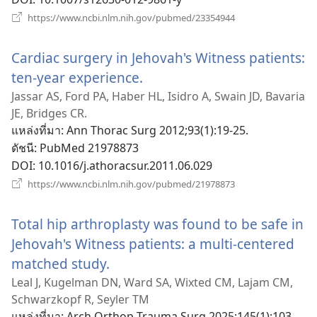
(เปิด
https://www.ncbi.nlm.nih.gov/pubmed/23354944
หน้าต่าง
ใหม่)
Cardiac surgery in Jehovah's Witness patients:
ten-year experience.
(เปิด
หน้าต่าง
Jassar AS, Ford PA, Haber HL, Isidro A, Swain JD, Bavaria
JE, Bridges CR.
ใหม่)
แหล่งที่มา
‎: Ann Thorac Surg 2012;93(1):19-25.
ดัชนี
‎: PubMed 21978873
DOI
‎: 10.1016/j.athoracsur.2011.06.029
(เปิด
https://www.ncbi.nlm.nih.gov/pubmed/21978873
หน้าต่าง
ใหม่)
Total hip arthroplasty was found to be safe in
Jehovah's Witness patients: a multi-centered
matched study.
(เปิด
หน้าต่าง
Leal J, Kugelman DN, Ward SA, Wixted CM, Lajam CM,
Schwarzkopf R, Seyler TM
ใหม่)
แหล่งที่มา
‎: Arch Orthop Trauma Surg 2025;145(1):103.