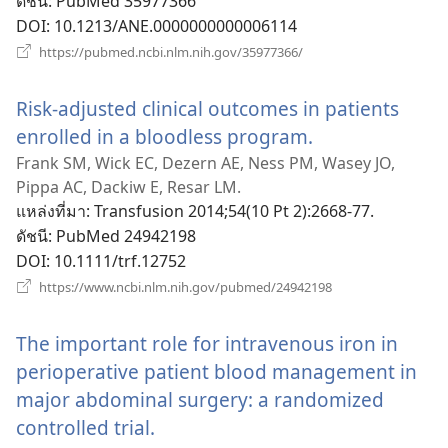
ดัชนี
‎: PubMed 35977366
DOI
‎: 10.1213/ANE.0000000000006114
(เปิด
https://pubmed.ncbi.nlm.nih.gov/35977366/
หน้าต่าง
ใหม่)
Risk-adjusted clinical outcomes in patients
enrolled in a bloodless program.
(เปิด
หน้าต่าง
Frank SM, Wick EC, Dezern AE, Ness PM, Wasey JO,
Pippa AC, Dackiw E, Resar LM.
ใหม่)
แหล่งที่มา
‎: Transfusion 2014;54(10 Pt 2):2668-77.
ดัชนี
‎: PubMed 24942198
DOI
‎: 10.1111/trf.12752
(เปิด
https://www.ncbi.nlm.nih.gov/pubmed/24942198
หน้าต่าง
ใหม่)
The important role for intravenous iron in
perioperative patient blood management in
major abdominal surgery: a randomized
controlled trial.
(เปิด