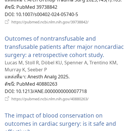
ดัชนี
‎: PubMed 39738842
DOI
‎: 10.1007/s00402-024-05740-5
(เปิด
https://pubmed.ncbi.nlm.nih.gov/39738842/
หน้าต่าง
ใหม่)
Outcomes of nontransfusable and
transfusable patients after major noncardiac
surgery: a retrospective cohort study.
(เปิด
หน้าต่าง
Lucas M, Stoll R, Döbel KU, Spenner A, Trentino KM,
Murray K, Seeber P
ใหม่)
แหล่งที่มา
‎: Anesth Analg 2025.
ดัชนี
‎: PubMed 40880263
DOI
‎: 10.1213/ANE.0000000000007718
(เปิด
https://pubmed.ncbi.nlm.nih.gov/40880263/
หน้าต่าง
ใหม่)
The impact of blood conservation on
outcomes in cardiac surgery: is it safe and