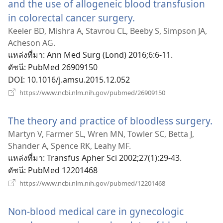
and the use of allogeneic blood transfusion
in colorectal cancer surgery.
(เปิด
หน้าต่าง
Keeler BD, Mishra A, Stavrou CL, Beeby S, Simpson JA,
Acheson AG.
ใหม่)
แหล่งที่มา
‎: Ann Med Surg (Lond) 2016;6:6-11.
ดัชนี
‎: PubMed 26909150
DOI
‎: 10.1016/j.amsu.2015.12.052
(เปิด
https://www.ncbi.nlm.nih.gov/pubmed/26909150
หน้าต่าง
ใหม่)
The theory and practice of bloodless surgery.
(เ
หน
Martyn V, Farmer SL, Wren MN, Towler SC, Betta J,
Shander A, Spence RK, Leahy MF.
ให
แหล่งที่มา
‎: Transfus Apher Sci 2002;27(1):29-43.
ดัชนี
‎: PubMed 12201468
(เปิด
https://www.ncbi.nlm.nih.gov/pubmed/12201468
หน้าต่าง
ใหม่)
Non-blood medical care in gynecologic