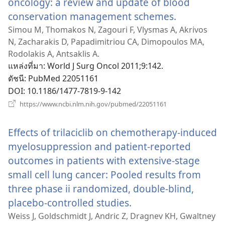
oncology: a review and update of blood
conservation management schemes.
(เปิด
หน้าต่าง
Simou M, Thomakos N, Zagouri F, Vlysmas A, Akrivos
N, Zacharakis D, Papadimitriou CA, Dimopoulos MA,
ใหม่)
Rodolakis A, Antsaklis A.
แหล่งที่มา
‎: World J Surg Oncol 2011;9:142.
ดัชนี
‎: PubMed 22051161
DOI
‎: 10.1186/1477-7819-9-142
(เปิด
https://www.ncbi.nlm.nih.gov/pubmed/22051161
หน้าต่าง
ใหม่)
Effects of trilaciclib on chemotherapy-induced
myelosuppression and patient-reported
outcomes in patients with extensive-stage
small cell lung cancer: Pooled results from
three phase ii randomized, double-blind,
placebo-controlled studies.
(เปิด
หน้าต่าง
Weiss J, Goldschmidt J, Andric Z, Dragnev KH, Gwaltney