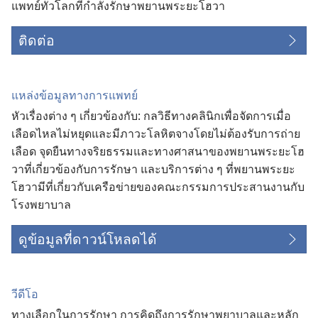
แพทย์​ทั่ว​โลก​ที่​กำลัง​รักษา​พยาน​พระ​ยะโฮวา
ติดต่อ
แหล่ง​ข้อมูล​ทาง​การ​แพทย์
หัว​เรื่อง​ต่าง ๆ เกี่ยว​ข้อง​กับ: กล​วิธี​ทาง​คลินิก​เพื่อ​จัด​การ​เมื่อ​
เลือด​ไหล​ไม่​หยุด​และ​มี​ภาวะ​โลหิต​จาง​โดย​ไม่​ต้อง​รับ​การ​ถ่าย​
เลือด จุด​ยืน​ทาง​จริยธรรม​และ​ทาง​ศาสนา​ของ​พยาน​พระ​ยะโฮ
วา​ที่​เกี่ยว​ข้อง​กับ​การ​รักษา และ​บริการ​ต่าง ๆ ที่​พยาน​พระ​ยะ
โฮวา​มี​ที่​เกี่ยว​กับ​เครือ​ข่าย​ของ​คณะ​กรรมการ​ประสาน​งาน​กับ​
โรง​พยาบาล
ดูข้อมูลที่ดาวน์โหลดได้
วีดีโอ
ทางเลือกในการรักษา การคิดถึงการรักษาพยาบาลและหลัก