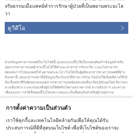
จริยธรรมเมื่อแพทย์ทำการรักษาผู้ป่วยที่เป็นพยานพระยะโฮ
วา
ดูวีดีโอ
ส่วน​ข้อมูล​ทาง​การ​แพทย์​ใน​เว็บไซต์​นี้ ถูก​ออก​แบบ​ขึ้น​ให้​เป็น​แหล่ง​ค้นคว้า​ข้อมูล​สำหรับ​
บุคลากร​ทาง​การ​แพทย์ ส่วน​นี้​ไม่​ได้​ให้​คำ​แนะ​นำ​ทาง​การ​รักษา​ใด ๆ และ​ไม่​สามารถ​
ทดแทน​การ​ไป​พบ​แพทย์​ได้ พยาน​พระ​ยะโฮวา​ไม่​ได้​เป็น​ผู้​ผลิต​เอกสาร​ทาง​การ​แพทย์​ที่​อ้าง​
ถึง​เหล่า​นี้ แต่​เอกสาร​เหล่า​นี้​มี​ข้อมูล​เกี่ยว​กับ​กลวิธี​ทาง​การ​รักษา​โดย​ไม่​ใช้​เลือด​ที่​อาจ​ใช้​ได้
ถือ​เป็น​หน้า​ที่​รับผิดชอบ​ของ​บุคลากร​ทาง​การ​แพทย์​แต่​ละ​คน​ที่​จะ​เรียน​รู้​ข้อมูล​ใหม่ พิจารณา​
ทาง​เลือก​ต่าง ๆ และ​ช่วยเหลือ​ผู้​ป่วย​ให้​ตัดสิน​ใจ​ตาม​สภาพการณ์ ความ​ต้องการ และ​ความ​
เชื่อ​ของ​เขา กลวิธี​ทั้ง​หมด​นี้​ไม่​ได้​เหมาะ​สม​และ​เป็น​ที่​ยอม​รับ​สำหรับ​ผู้​ป่วย​ทุก​ราย
สำหรับ​ผู้​ป่วย คุณ​ต้อง​พยายาม​หา​คำ​แนะ​นำ​จาก​แพทย์​หรือ​บุคลากร​ทาง​การ​แพทย์​เกี่ยว​กับ​
สภาพการณ์​และ​วิธี​การ​รักษา​ของ​คุณ คุณ​ต้อง​ไป​พบ​แพทย์​ถ้า​รู้สึก​ว่า​ตัว​เอง​ป่วย
การตั้งค่าความเป็นส่วนตัว
การ​ใช้​เว็บไซต์​นี้​ถูก​ควบคุม​โดย​เงื่อนไข​การ​ใช้​งาน​ที่​มี​การ​ระบุ​ไว้
เราใช้คุกกี้และเทคโนโลยีคล้ายกันเพื่อให้คุณได้รับ
ประสบการณ์ที่ดีที่สุดบนเว็บไซต์ เพื่อที่เว็บไซต์ของเราจะ