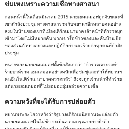
ข่มเหง​เพราะ​ความ​เชื่อ​ทาง​ศาสนา
ก่อน​หน้า​นี้​ใน​เดือน​มีนาคม 2015 นาย​เฮมเดมอฟ​ถูก​จับ​ขณะ​ที่​
เขา​กำลัง​ประชุม​ทาง​ศาสนา​ร่วม​กับ​พยาน​ฯ​อีก​หลาย​คน​อย่าง​
สงบ​ใน​บ้าน​ของ​เขา​ที่​เมือง​เติร์ก​เม​นา​บาด เจ้าหน้าที่​ตำรวจ​บุก​
เข้า​มา​โดย​ไม่​มี​หมาย​ค้น พวก​เขา​รื้อ​ข้าวของ​และ​ค้น​บ้าน ยึด​
ของ​ส่วน​ตัว​บาง​อย่าง​และ​ปฏิบัติ​อย่าง​เลว​ร้าย​ต่อ​ทุก​คน​ที่​กำลัง​
ประชุม
ทนาย​ของ​นาย​เฮมเดมอฟ​ตั้ง​ข้อ​สังเกต​ว่า “ตำรวจ​เจาะจง​ทำ​
ร้าย​บาห์ราม เฮมเดมอฟ​อย่าง​หนัก​เพื่อ​ข่มขู่​และ​ทำ​ให้​พยาน​ฯ​
คน​อื่น​ใน​เติร์ก​เม​นา​บาด​หวาด​กลัว” ถึง​จะ​ถูก​เจ้าหน้าที่​ทำ​ร้าย
แต่​นาย​เฮมเดมอฟ​ก็​ไม่​ยอม​อะลุ่มอล่วย​ความ​เชื่อ
ความ​หวัง​ที่​จะ​ได้​รับ​การ​ปล่อย​ตัว
พยาน​พระ​ยะโฮวา​หวัง​ว่า​รัฐบาล​เติร์ก​เมนิสถาน​จะ​ปล่อย​ตัว​
นาย​เฮมเดมอฟ​ใน​ไม่​ช้า จะ​เป็น​ความ​กรุณา​อย่าง​ยิ่ง​ถ้า​
ประธานาธิบดี​เกอร์บันกูลี เบอร์ดีมูฮาเมดอฟ​จะ​ปล่อย​ตัว​นาย​