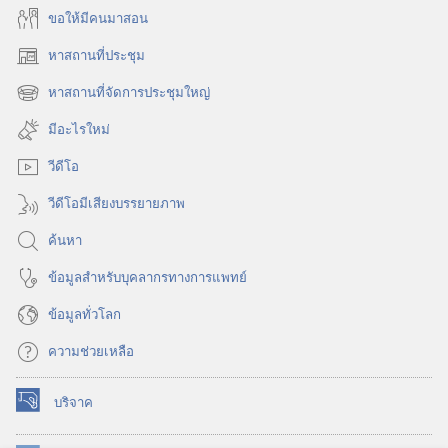
ขอ​ให้​มี​คน​มา​สอน
หาสถานที่ประชุม
(เปิด
หน้าต่าง
หาสถานที่จัดการประชุมใหญ่
(เปิด
ใหม่)
หน้าต่าง
มีอะไรใหม่
ใหม่)
วีดีโอ
วีดีโอมีเสียงบรรยายภาพ
ค้นหา
ข้อมูล​สำหรับ​บุคลากร​ทาง​การ​แพทย์
ข้อมูล​ทั่ว​โลก
ความช่วยเหลือ
บริจาค
(เปิด
หน้าต่าง