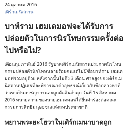
24 ตุลาคม 2016
เติร์กเมนิสถาน
บาห์ราม เฮมเดมอฟจะได้รับการ
ปล่อยตัวในการนิรโทษกรรมครั้งต่อ
ไปหรือไม่?
เดือน​กุมภาพันธ์ 2016 รัฐบาล​เติร์ก​เมนิสถาน​ประกาศ​นิรโทษ
กรรม​ปล่อย​ตัว​นัก​โทษ​หลาย​ร้อย​คน​แต่​ไม่​มี​ชื่อ​บาห์ราม เฮมเด
มอฟ​รวม​อยู่​ด้วย หลัง​จาก​นั้น​ไม่​ถึง 3 เดือน ศาล​สูง​ของ​เติร์ก​เม
นิสถาน​ปฏิเสธ​ที่​จะ​พิจารณา​คำ​อุทธรณ์​เกี่ยว​กับ​ข้อ​กล่าวหา​ที่​
ว่า​เขา​เป็น​
อาชญากร​และ​ถูก​ตัดสิน​จำ​คุก
วัน​ที่ 15 สิงหาคม
2016 ทนาย​ความ​ของ​นาย​เฮมเดมอฟ​ได้​ยื่น​คำ​ร้อง​ต่อ​คณะ​
กรรมการ​สิทธิ​มนุษยชน​แห่ง​สหประชาชาติ
พยาน​พระ​ยะโฮวา​ใน​เติร์ก​เม​นา​บาด​ถูก​