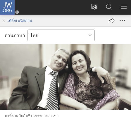
JW.ORG
เข้า
เปลี่ยน
ค้นหา
แส
สู่
ภาษา
ใน
เมน
ระบบ
เติร์กเมนิสถาน
JW.ORG
(เปิด
หน้าต่าง
อ่านภาษา
ใหม่)
บาห์ราม​กับ​กัลซิรา​ภรรยา​ของ​เขา