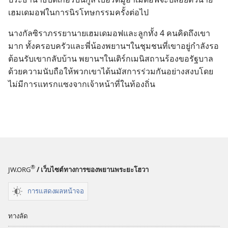
เฮมเดมอฟ​ใน​การ​นิรโทษกรรม​ครั้ง​ต่อ​ไป
นาง​กัลซิรา​ภรรยา​นาย​เฮมเดมอฟ​และ​ลูก​ทั้ง 4 คน​คิด​ถึง​เขา​
มาก ทั้ง​ครอบครัว​และ​พี่​น้อง​พยาน​ฯ​ใน​ชุมชน​ที่​เขา​อยู่​กำลัง​รอ​
ต้อนรับ​เขา​กลับ​บ้าน พยาน​ฯ​ใน​เติร์ก​เมนิสถาน​ร้อง​ขอ​รัฐบาล​
ด้วย​ความ​นับถือ​ให้​พวก​เขา​ได้​นมัสการ​ร่วม​กัน​อย่าง​สงบ​โดย​
ไม่​มี​การ​แทรกแซง​จาก​เจ้าหน้าที่​ใน​ท้องถิ่น
®
JW.ORG
/ เว็บไซต์ทางการของพยานพระยะโฮวา
การแสดงผลหน้าจอ
ทางลัด