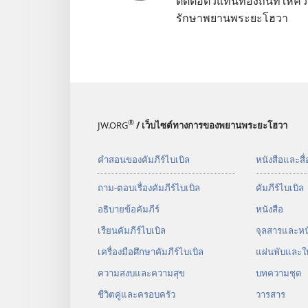
ติด​ต่อ​ตัว​แทน​ท้องถิ่น​ที่​ให้
รักษา​พยาน​พระ​ยะโฮวา
®
JW.ORG
/ เว็บไซต์ทางการของพยานพระยะโฮวา
คำสอนของคัมภีร์ไบเบิล
หนังสือและสื่
ถาม-ตอบเรื่องคัมภีร์ไบเบิล
คัมภีร์​ไบเบิล
อธิบายข้อคัมภีร์
หนังสือ
เรียนคัมภีร์ไบเบิล
จุลสาร​และ​หนั
เครื่องมือศึกษาคัมภีร์ไบเบิล
แผ่น​พับ​และ​ใ
ความสงบและความสุข
บทความ​ชุด
ชีวิตคู่และครอบครัว
วารสาร