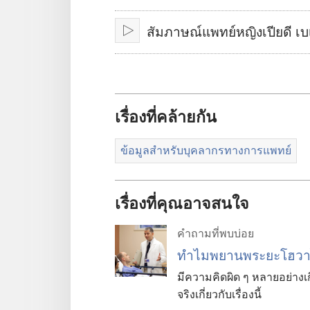
สัมภาษณ์แพทย์หญิงเปียดี เ
เล่น
เรื่องที่คล้ายกัน
ข้อมูล​สำหรับ​บุคลากร​ทาง​การ​แพทย์
เรื่องที่คุณอาจสนใจ
คำถามที่พบบ่อย
ทำไม​พยาน​พระ​ยะโฮวา​ไม
มีความคิดผิด ๆ หลายอย่าง
จริงเกี่ยวกับเรื่องนี้