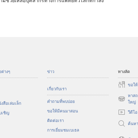
​ความ​ช่วยเหลือ​บุคลากร​ทาง​การ​แพทย์​ทั่ว​โลก​ที่​กำลัง​
อต่างๆ
ข่าว
ทางลัด
ขอ​ให้
เกี่ยว​กับ​เรา
หาสถา
คำถามที่พบบ่อย
(เปิด
ใหญ่
งสือ​เล่ม​เล็ก
หน้าต่าง
ขอ​ให้​มี​คน​มา​สอน
วีดีโอ
บ​เชิญ
ใหม่)
ติด​ต่อ​เรา
ค้นห
การ​เยี่ยม​ชม​เบเธล