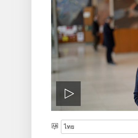
เล่น
วีดีโอ
เลือก
ภาษา