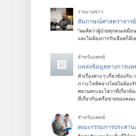
รายงานข่าว
สัมภาษณ์ศาสตราจารย์น
“ผมคิดว่าผู้ป่วยทุกคนเหมือ
และไม่ต้องการรับเลือดก็มี
สำหรับ​แพทย์
แหล่ง​ข้อมูล​ทาง​การ​แพ
หัว​เรื่อง​ต่าง ๆ เกี่ยว​ข้อง​กับ: 
ภาวะ​โลหิต​จาง​โดย​ไม่​ต้อง​ร
พยาน​พระ​ยะโฮวา​ที่​เกี่ยว​ข้อ
ที่​เกี่ยว​กับ​เครือ​ข่าย​ขอ
สำหรับ​แพทย์
คณะ​กรรมการ​ประสาน​งา