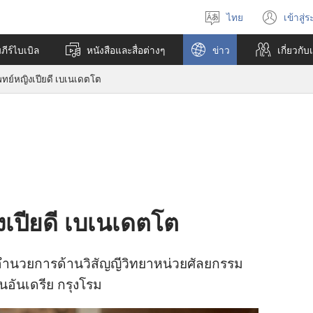
ไทย
เข้าสู่
เลือก
(เปิ
ภาษา
หน้า
ีร์ไบเบิล
หนังสือและสื่อต่างๆ
ข่าว
เกี่ยว​กับ
ใหม่
ทย์หญิงเปียดี เบเนเดตโต
เปียดี เบเนเดตโต
​อำนวย​การ​ด้าน​วิสัญญี​วิทยา​หน่วย​ศัลยกรรม​
​อันเดรีย กรุง​โรม