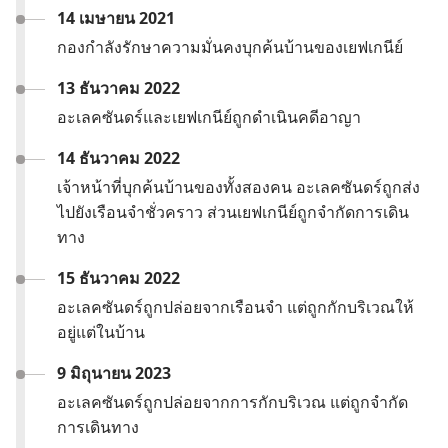
14 เมษายน 2021
กอง​กำลัง​รักษา​ความ​มั่นคง​บุก​ค้น​บ้าน​ของ​เยฟเกนีย์
13 ธันวาคม 2022
อะเลคซันดร์​และ​เยฟเกนีย์​ถูก​ดำเนิน​คดี​อาญา
14 ธันวาคม 2022
เจ้าหน้าที่​บุก​ค้น​บ้าน​ของ​ทั้ง​สอง​คน อะเลคซันดร์​ถูก​ส่ง​
ไป​ยัง​เรือน​จำ​ชั่ว​คราว ส่วน​เยฟเกนีย์​ถูก​จำกัด​การ​เดิน​
ทาง
15 ธันวาคม 2022
อะเลคซันดร์​ถูก​ปล่อย​จาก​เรือน​จำ แต่​ถูก​กัก​บริเวณ​ให้​
อยู่​แต่​ใน​บ้าน
9 มิถุนายน 2023
อะเลคซันดร์​ถูก​ปล่อย​จาก​การ​กัก​บริเวณ แต่​ถูก​จำกัด​
การ​เดิน​ทาง