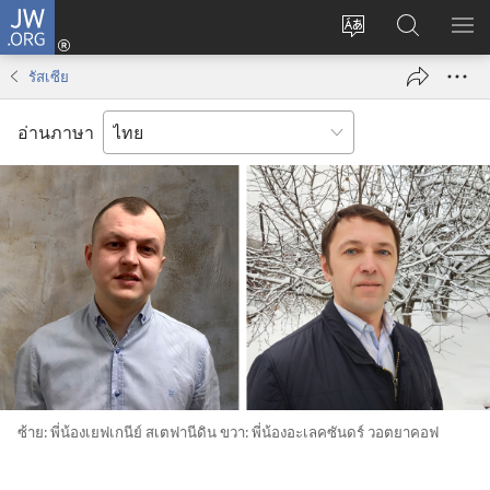
JW.ORG
เข้า
เปลี่ยน
ค้นหา
แส
สู่
ภาษา
ใน
เมน
ระบบ
รัสเซีย
JW.ORG
(เปิด
หน้าต่าง
อ่านภาษา
ใหม่)
ซ้าย: พี่​น้อง​เยฟเกนีย์ สเตฟานีดิน ขวา: พี่​น้อง​อะเลคซันดร์ วอตยาคอฟ