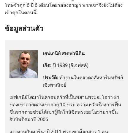
โทษ​จำ​คุก 6 ปี 6 เดือน​โดย​รอ​ลง​อาญา พวก​เขา​จึง​ยัง​ไม่​ต้อง​
เข้า​คุก​ใน​ตอน​นี้
ข้อมูล​ส่วน​ตัว
เยฟเกนีย์ สเตฟานีดิน
เกิด:
ปี 1989 (อีเจฟสค์)
ประวัติ:
ทำ​งาน​ใน​ตลาด​อสังหาริมทรัพย์​
เชิง​พาณิชย์
เยฟเกนีย์​โต​มา​ใน​ครอบครัว​ที่​เป็น​พยาน​พระ​ยะโฮวา ย่า​
ของ​เขา​ตาย​ตอน​เขา​อายุ 10 ขวบ ความ​หวัง​เรื่อง​การ​ฟื้น​
ขึ้น​จาก​ตาย​ช่วย​ให้​เขา​รู้สึก​ใกล้​ชิด​พระ​ยะโฮวา​มาก​ขึ้น
รับ​บัพติศมา​ปี 2006
แต่งงาน​กับ​มารีนา​ปี 2011 พวก​เขา​มี​ลูก​สาว 1 คน