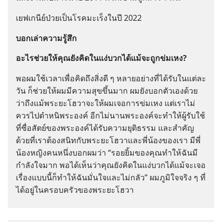
เยฟเกนีย์​ป่วย​เป็น​โรค​มะเร็ง​ใน​ปี 2022
บอก​เล่า​ความ​รู้สึก
อะไร​ช่วย​ให้​คุณ​ยัง​คิด​ใน​แง่​บวก​ได้​แม้​จะ​ถูก​ข่มเหง?
พอ​ผม​ใช้​เวลา​เพื่อ​คิด​ถึง​สิ่ง​ดี ๆ หลาย​อย่าง​ที่​ได้​รับ​ใน​แต่​ละ​
วัน ก็​ช่วย​ให้​ผม​มี​ความ​สุข​ขึ้น​มาก ผม​ยัง​บอก​ตัว​เอง​ด้วย​
ว่า​ถึง​แม้​พระ​ยะโฮวา​จะ​ให้​ผม​เจอ​การ​ข่มเหง แต่​เรา​ไม่​
ควร​ไป​ตำหนิ​พระองค์ อีก​ไม่​นาน​พระองค์​จะ​ทำ​ให้​ผู้​รับใช้​
ที่​ซื่อสัตย์​ของ​พระองค์​ได้​รับ​ความ​ยุติธรรม และ​สำคัญ​
ด้วย​ที่​เรา​ต้อง​สนิท​กับ​พระ​ยะโฮวา​และ​พี่​น้อง​ของ​เรา มี​พี่​
น้อง​หญิง​คน​หนึ่ง​บอก​ผม​ว่า “รอย​ยิ้ม​ของ​คุณ​ทำ​ให้​ฉัน​มี​
กำลังใจ​มาก พอ​ได้​เห็น​ว่า​คุณ​ยัง​คิด​ใน​แง่​บวก​ได้​แม้​จะ​เจอ​
เรื่อง​แบบ​นี้​ก็​ทำ​ให้​ฉัน​มั่น​ใจ​และ​ไม่​กลัว” ผม​ภูมิ​ใจ​จริง ๆ ที่​
ได้​อยู่​ใน​ครอบครัว​ของ​พระ​ยะโฮวา