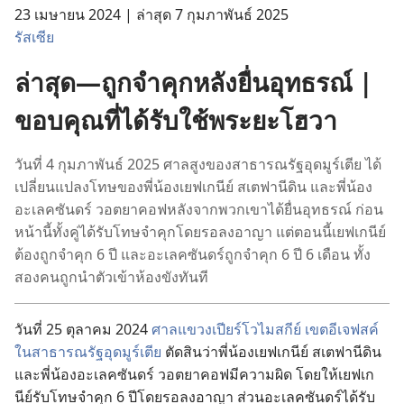
23 เมษายน 2024 | ล่า​สุด 7 กุมภาพันธ์ 2025
รัสเซีย
ล่า​สุด—ถูก​จำ​คุก​หลัง​ยื่น​อุทธรณ์ |
ขอบคุณ​ที่​ได้​รับใช้​พระ​ยะโฮวา
วัน​ที่ 4 กุมภาพันธ์ 2025 ศาล​สูง​ของ​สาธารณรัฐ​อุดมูร์เตีย ได้​
เปลี่ยน​แปลง​โทษ​ของ​พี่​น้อง​เยฟเกนีย์ สเตฟานีดิน และ​พี่​น้อง​
อะเลคซันดร์ วอตยาคอฟ​หลัง​จากพวก​เขา​ได้​ยื่น​อุทธรณ์ ก่อน​
หน้า​นี้​ทั้ง​คู่​ได้​รับ​โทษจำ​คุก​โดย​รอ​ลง​อาญา แต่​ตอน​นี้​เยฟเกนีย์​
ต้อง​ถูกจำ​คุก 6 ปี และ​อะเลคซันดร์​ถูก​จำ​คุก 6 ปี 6 เดือน ทั้ง​
สอง​คนถูก​นำ​ตัว​เข้า​ห้อง​ขัง​ทันที
วัน​ที่ 25 ตุลาคม 2024
ศาล​แขวง​เปียร์โวไมสกีย์ เขต​อีเจฟสค์
ใน​สาธารณรัฐ​อุดมูร์เตีย
ตัดสิน​ว่า​พี่​น้อง​เยฟเกนีย์ สเตฟานี​ดิน
และ​พี่​น้อง​อะเลคซันดร์ วอตยาคอฟมี​ความ​ผิด โดย​ให้​เยฟเก
นีย์​รับ​โทษ​จำ​คุก 6 ปี​โดย​รอ​ลง​อาญา ส่วน​อะเลคซันดร์​ได้​รับ​