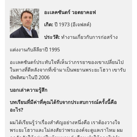
อะเลคซันดร์ วอตยาคอฟ
เกิด:
ปี 1973 (อีเจฟสค์)
ประวัติ:
ทำ​งาน​เกี่ยว​กับ​การ​ก่อ​สร้าง
แต่งงาน​กับ​ลีลียา​ปี 1995
อะเลคซันดร์​ประทับใจ​ที่​เห็น​ว่า​ภรรยา​ของ​เขา​เปลี่ยน​ไป​
ใน​ทาง​ที่​ดี​หลัง​จาก​ที่​เข้า​มา​เป็น​พยาน​พระ​ยะโฮวา เขา​รับ​
บัพติศมา​ใน​ปี 2006
บอก​เล่า​ความ​รู้สึก
บทเรียน​ที่​มี​ค่า​ที่​คุณ​ได้​รับ​จาก​ประสบการณ์​ครั้ง​นี้​คือ​
อะไร?
ผม​ได้​เรียน​รู้​ว่า​เรื่อง​สำคัญ​อย่าง​หนึ่ง​คือ เรา​ต้อง​วางใจ​
พระ​ยะโฮวา​และ​ไม่​สงสัย​ว่า​พระองค์​จะ​ดู​แล​เรา​ไหม ผม​