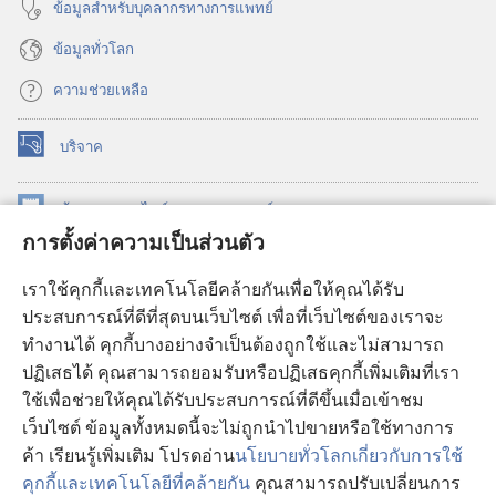
ข้อมูล​สำหรับ​บุคลากร​ทาง​การ​แพทย์
ข้อมูล​ทั่ว​โลก
ความช่วยเหลือ
บริจาค
(เปิด
หน้าต่าง
ใหม่)
ห้องสมุด
ออนไลน์
ของ
วอชเทาเวอร์
(เปิด
การตั้งค่าความเป็นส่วนตัว
หน้าต่าง
®
JW Hub
ใหม่)
(เปิด
เราใช้คุกกี้และเทคโนโลยีคล้ายกันเพื่อให้คุณได้รับ
หน้าต่าง
JW Library®
ประสบการณ์ที่ดีที่สุดบนเว็บไซต์ เพื่อที่เว็บไซต์ของเราจะ
ใหม่)
ทำงานได้ คุกกี้บางอย่างจำเป็นต้องถูกใช้และไม่สามารถ
®
ห้องสมุดว็อชเทาเวอร์
ปฏิเสธได้ คุณสามารถยอมรับหรือปฏิเสธคุกกี้เพิ่มเติมที่เรา
ใช้เพื่อช่วยให้คุณได้รับประสบการณ์ที่ดีขึ้นเมื่อเข้าชม
เว็บไซต์ ข้อมูลทั้งหมดนี้จะไม่ถูกนำไปขายหรือใช้ทางการ
ค้า เรียนรู้เพิ่มเติม โปรดอ่าน
นโยบายทั่วโลกเกี่ยวกับการใช้
Copyright
© 2026 Watch Tower Bible and Tract Society of Pennsylvania.
คุกกี้และเทคโนโลยีที่คล้ายกัน
คุณสามารถปรับเปลี่ยนการ