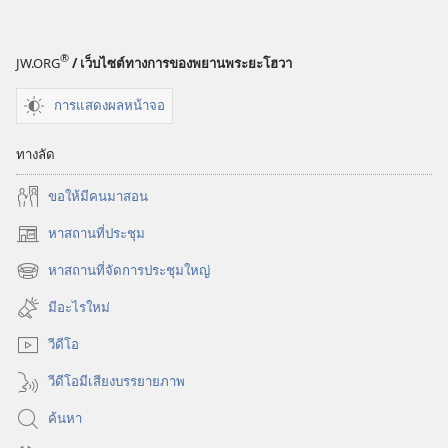
®
JW.ORG
/ เว็บไซต์ทางการของพยานพระยะโฮวา
การแสดงผลหน้าจอ
ทางลัด
ขอ​ให้​มี​คน​มา​สอน
หาสถานที่ประชุม
(เปิด
หน้าต่าง
หาสถานที่จัดการประชุมใหญ่
(เปิด
ใหม่)
หน้าต่าง
มีอะไรใหม่
ใหม่)
วีดีโอ
วีดีโอมีเสียงบรรยายภาพ
ค้นหา