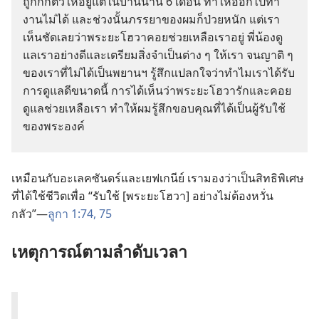
ถูก​กัก​ตัว​ให้​อยู่​แต่​ใน​บ้าน​นาน 6 เดือน ทำ​ให้​ออก​ไป​ทำ​
งาน​ไม่​ได้ และ​ช่วง​นั้น​ภรรยา​ของ​ผม​ก็​ป่วย​หนัก แต่​เรา​
เห็น​ชัด​เลย​ว่า​พระ​ยะโฮวา​คอย​ช่วยเหลือ​เรา​อยู่ พี่​น้อง​ดู​
แล​เรา​อย่าง​ดี​และ​เตรียม​สิ่ง​จำเป็น​ต่าง ๆ ให้​เรา จน​ญาติ ๆ
ของ​เรา​ที่​ไม่​ได้​เป็น​พยาน​ฯ​ รู้สึก​แปลก​ใจ​ว่า​ทำไม​เรา​ได้​รับ​
การ​ดู​แล​ดี​ขนาด​นี้ การ​ได้​เห็น​ว่า​พระ​ยะโฮวา​รัก​และ​คอย​
ดู​แล​ช่วยเหลือ​เรา ทำ​ให้​ผม​รู้สึก​ขอบคุณ​ที่​ได้​เป็น​ผู้​รับใช้​
ของ​พระองค์
เหมือน​กับ​อะเลคซันดร์​และ​เยฟเกนีย์ เรา​มอง​ว่า​เป็น​สิทธิ​พิเศษ​
ที่​ได้​ใช้​ชีวิต​เพื่อ “รับใช้ [พระ​ยะโฮวา] อย่าง​ไม่​ต้อง​หวั่น​
กลัว”—
ลูกา 1:74, 75
เหตุ​การณ์​ตาม​ลำดับ​เวลา