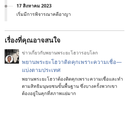
17 สิงหาคม 2023
เริ่ม​มี​การ​พิจารณา​คดี​อาญา
เรื่องที่คุณอาจสนใจ
ข่าวเกี่ยวกับพยานพระยะโฮวารอบโลก
พยาน​พระ​ยะโฮวา​ติด​คุก​เพราะ​ความ​เชื่อ—
แบ่ง​ตาม​ประเทศ
พยาน​พระ​ยะโฮวา​ต้อง​ติด​คุก​เพราะ​ความ​เชื่อ​และ​ทำ​
ตาม​สิทธิ​มนุษยชน​ขั้น​พื้น​ฐาน ซึ่ง​บาง​ครั้ง​พวก​เขา​
ต้อง​อยู่​ใน​คุก​ที่​สภาพ​แย่​มาก