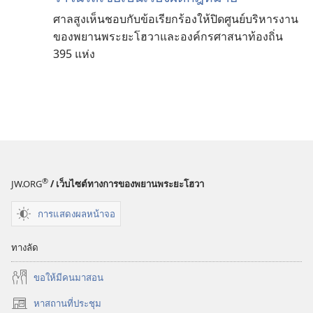
ศาลสูงเห็นชอบกับข้อเรียกร้องให้ปิดศูนย์บริหารงาน
ของพยานพระยะโฮวาและองค์กรศาสนาท้องถิ่น
395 แห่ง
®
JW.ORG
/ เว็บไซต์ทางการของพยานพระยะโฮวา
การแสดงผลหน้าจอ
ทางลัด
ขอ​ให้​มี​คน​มา​สอน
หาสถานที่ประชุม
(เปิด