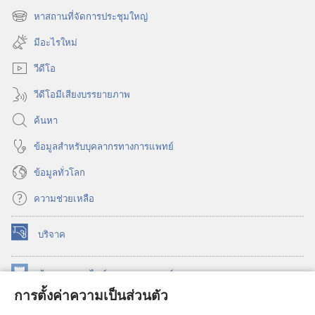
หน้าต่าง
หาสถานที่จัดการประชุมใหญ่
(เปิด
ใหม่)
หน้าต่าง
มีอะไรใหม่
ใหม่)
วีดีโอ
วีดีโอมีเสียงบรรยายภาพ
ค้นหา
ข้อมูล​สำหรับ​บุคลากร​ทาง​การ​แพทย์
ข้อมูล​ทั่ว​โลก
ความช่วยเหลือ
บริจาค
(เปิด
หน้าต่าง
ใหม่)
ห้องสมุด
ออนไลน์
ของ
วอชเทาเวอร์
(เปิด
การตั้งค่าความเป็นส่วนตัว
หน้าต่าง
®
JW Hub
ใหม่)
(เปิด