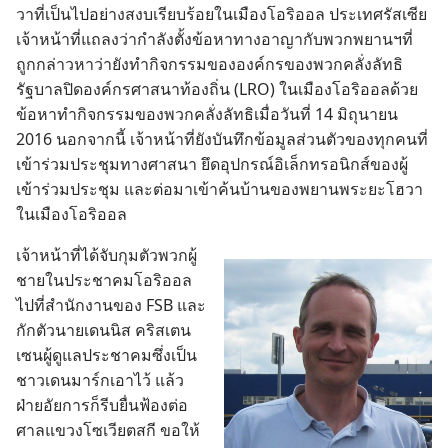
วา​ที่​เป็น​ไป​อย่าง​สงบ​เรียบร้อย​ใน​เมือง​โอริออล ประเทศ​รัสเซีย
เจ้าหน้าที่​แถลง​ว่า​กำลัง​ตั้ง​ข้อ​หา​ทาง​อาญา​กับ​พวก​พยาน​ฯ​ที่​
ถูก​กล่าวหา​ว่า​ยัง​ทำ​กิจกรรม​ของ​องค์กร​ของ​พวก​คลั่ง​ลัทธิ
รัฐบาล​ปิด​องค์กร​ศาสนา​ท้องถิ่น (LRO) ใน​เมือง​โอริออล​ด้วย​
ข้อ​หา​ทำ​กิจกรรม​ของ​พวก​คลั่ง​ลัทธิ​เมื่อ​วัน​ที่ 14 มิถุนายน
2016 นอก​จาก​นี้ เจ้าหน้าที่​ยัง​บันทึก​ข้อมูล​ส่วน​ตัว​ของ​ทุก​คน​ที่​
เข้า​ร่วม​ประชุม​ทาง​ศาสนา ยึด​อุปกรณ์​อิเล็กทรอนิกส์​ของ​ผู้​
เข้า​ร่วม​ประชุม และ​ต่อ​มา​เข้า​ค้น​บ้าน​ของ​พยาน​พระ​ยะโฮวา​
ใน​เมือง​โอริออล
เจ้าหน้าที่​ได้​จับ​กุม​ตัว​พวก​ผู้​
ชาย​ใน​ประชาคม​โอริออล​
ไป​ที่​สำนักงาน​ของ FSB และ​
กัก​ตัว​นาย​เดนนิส คริสเตน
เซน​ผู้​ดู​แล​ประชาคม​ซึ่ง​เป็น​
ชาว​เดนมาร์ก​เอา​ไว้ แล้ว​
ฝ่าย​อัยการ​ก็​รีบ​ยื่น​ฟ้อง​ต่อ​
ศาล​แขวง​โซเวียต​สกี ขอ​ให้​