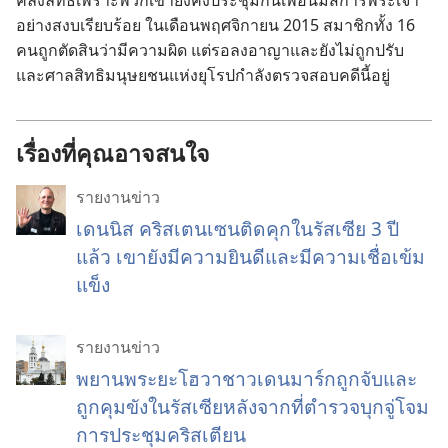
คลั่ง​ลัทธิ​เพราะ​พวก​เขา​ยัง​คง​ประชุม​กัน​เพื่อ​นมัสการ​พระเจ้า​
อย่าง​สงบ​เรียบร้อย ใน​เดือน​พฤศจิกายน 2015 สมาชิก​ทั้ง 16
คน​ถูก​ตัดสิน​ว่า​มี​ความ​ผิด แต่​รอ​ลง​อาญา​และ​ยัง​ไม่​ถูก​ปรับ
และ​ศาล​สิทธิ​มนุษยชน​แห่ง​ยุโรป​กำลัง​ตรวจ​สอบ​คดี​นี้​อยู่
เรื่องที่คุณอาจสนใจ
รายงานข่าว
เดนนิส คริสเตนเซนติดคุกในรัสเซีย 3 ปี
แล้ว เขายังมีความยินดีและมีความเชื่อเข้ม
แข็ง
รายงานข่าว
พยานพระยะโฮวาชาวเดนมาร์กถูกจับและ
ถูกคุมขังในรัสเซียหลังจากที่ตำรวจบุกจู่โจม
การประชุมคริสเตียน