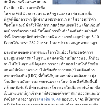
กัก​ตัว​นาย​คริส​เตน​เซน​ก่อน​
ที่​จะ​มี​การ​พิจารณา​คดี​เพื่อ​
ให้​ทาง FSB มี​เวลา​รวบ​รวม​หลักฐาน​และ​หา​พยาน​มา​เพื่อ​
พิสูจน์​ข้อ​กล่าวหา ผู้​พิพากษา​ซเวทลานา นา​โม​วา​อนุมัติ​คำ​
ร้อง​นั้น และ​มี​คำ​สั่ง​ให้​กัก​ตัว​นาย​คริส​เตน​เซน​ไว้ 2 เดือน​ก่อน​ที่​
จะ​มี​การ​พิจารณา​คดี วัน​นี้​จะ​มี​การ​ยื่น​คำ​ร้อง​คัดค้าน​คำ​สั่ง​ที่​
ว่า​นี้ ถ้า​เขา​ถูก​ตัดสิน​ว่า​มี​ความ​ผิด เขา​อาจ​ต้อง​ถูก​จำ​คุก 6-10
ปี​ภาย​ใต้​มาตรา 282.2 วรรค 1 ของ​ประมวล​กฎหมาย​อาญา
ประชาคม​ของ​พยาน​พระ​ยะโฮวา​ใน​เมือง​โอริออล​จัด​การ​
ประชุม​ทาง​ศาสนา​ใน​ฐานะ​กลุ่ม​คน​ที่​มา​นมัสการ​พระเจ้า​ด้วย​
กัน ไม่​ใช่​ใน​ฐานะ​นิติ​บุคคล การ​กระทำ​ของ​เจ้าหน้าที่​รัสเซีย​
แสดง​ให้​เห็น​ว่า​พวก​เขา​ไม่​เพียง​ต้องการ​จะ​มุ่ง​โจมตี​องค์กร​
ศาสนา​ท้องถิ่น (LRO) ที่​เป็น​นิติ​บุคคล​เท่า​นั้น แต่​ต้องการ​มุ่ง​
โจมตี​การ​นมัสการ​ของ​พยาน​พระ​ยะโฮวา​ด้วย สิ่ง​ที่​เกิด​ขึ้น​นี้​
คล้ายคลึง​กับ​สิ่ง​ที่​พยาน​พระ​ยะโฮวา​เจอ​ใน​เมือง​ตา​กัน​ร็อก ซึ่ง​
เป็น​แห่ง​แรก​ที่​ถูก​เจ้าหน้าที่​สั่ง​ปิด​องค์กร​ศาสนา​ท้องถิ่น​และ​ได้​
ตั้ง​ข้อ​หา​ทาง​อาญา​ว่า​
สมาชิก 16 คน
​ของ​ประชาคม​นี้​เป็น​พวก​