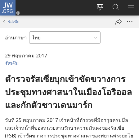
JW.ORG
เข้า
เปลี่ยน
ค้นหา
แส
สู่
ภาษา
ใน
เมน
ระบบ
รัสเซีย
JW.ORG
(เปิด
หน้าต่าง
อ่านภาษา
ใหม่)
29 พฤษภาคม 2017
รัสเซีย
ตำรวจรัสเซียบุกเข้าขัดขวางการ
ประชุมทางศาสนาในเมืองโอริออล
และกักตัวชาวเดนมาร์ก
วัน​ที่ 25 พฤษภาคม 2017 เจ้าหน้าที่​ตำรวจ​ที่​มี​อาวุธ​ครบ​มือ​
และ​เจ้าหน้าที่​ของ​หน่วย​งาน​รักษา​ความ​มั่นคง​ของ​รัสเซีย
(FSB) เข้า​ขัด​ขวาง​การ​ประชุม​ทาง​ศาสนา​ของ​พยาน​พระ​ยะโฮ