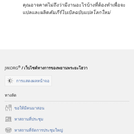
คุณอาจคาดไม่ถึงว่ามีงานอะไรบ้างที่ต้องทำเพื่อจะ
แปลและผลิต
คัมภีร์ไบเบิลฉบับแปลโลกใหม่
®
JW.ORG
/ เว็บไซต์ทางการของพยานพระยะโฮวา
การแสดงผลหน้าจอ
ทางลัด
ขอ​ให้​มี​คน​มา​สอน
หาสถานที่ประชุม
(เปิด
หน้าต่าง
หาสถานที่จัดการประชุมใหญ่
(เปิด