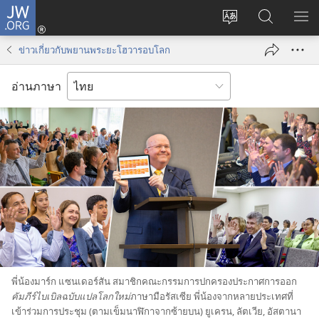
JW.ORG
เข้า
เปลี่ยน
ค้นหา
แส
สู่
ภาษา
ใน
เมน
ระบบ
ข่าวเกี่ยวกับพยานพระยะโฮวารอบโลก
JW.ORG
(เปิด
หน้าต่าง
อ่านภาษา
ใหม่)
พี่​น้อง​มาร์ก แซนเดอร์สัน สมาชิก​คณะ​กรรมการ​ปกครอง​ประกาศ​การ​ออก​
คัมภีร์​ไบเบิล​ฉบับ​แปล​โลก​ใหม่​
ภาษา​มือ​รัสเซีย พี่​น้อง​จาก​หลาย​ประเทศ​ที่​
เข้า​ร่วม​การ​ประชุม (ตาม​เข็ม​นาฬิกา​จาก​ซ้าย​บน) ยูเครน, ลัตเวีย, อัสตานา