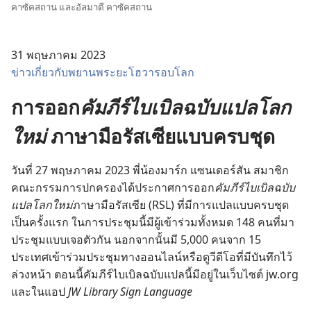
คาซัคสถาน และ​อัลมาตี คาซัคสถาน
31 พฤษภาคม 2023
ข่าวเกี่ยวกับพยานพระยะโฮวารอบโลก
การ​ออก​
คัมภีร์​ไบเบิล​ฉบับ​แปล​โลก​
ใหม่
ภาษา​มือ​รัสเซีย​แบบ​ครบ​ชุด
วัน​ที่ 27 พฤษภาคม 2023 พี่​น้อง​มาร์ก แซนเดอร์สัน สมาชิก​
คณะ​กรรมการ​ปกครอง​ได้​ประกาศ​การ​ออก​
คัมภีร์​ไบเบิล​ฉบับ​
แปล​โลก​ใหม่​
ภาษา​มือ​รัสเซีย (RSL) ที่​มี​การ​แปล​แบบ​ครบ​ชุด​
เป็น​ครั้ง​แรก ใน​การ​ประชุม​นี้​มี​ผู้​เข้า​ร่วม​ทั้ง​หมด 148 คน​ที่​มา​
ประชุม​แบบ​เจอ​ตัว​กัน นอกจากนั้น​มี 5,000 คน​จาก 15
ประเทศ​เข้า​ร่วม​ประชุม​ทาง​ออนไลน์​หรือ​ดู​วีดีโอ​ที่​มี​บันทึก​ไว้​
ล่วง​หน้า ตอน​นี้​คัมภีร์​ไบเบิล​ฉบับ​แปล​นี้​มี​อยู่​ใน​เว็บไซต์ jw.org
และ​ใน​แอป
JW Library Sign Language