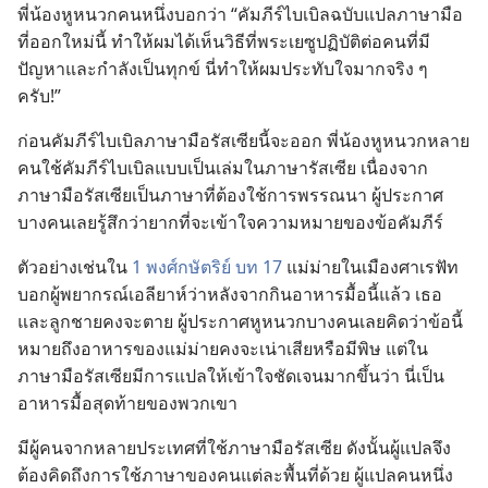
พี่​น้อง​หู​หนวก​คน​หนึ่ง​บอก​ว่า “คัมภีร์​ไบเบิล​ฉบับ​แปล​ภาษา​มือ​
ที่​ออก​ใหม่​นี้ ทำ​ให้​ผม​ได้​เห็น​วิธี​ที่​พระ​เยซู​ปฏิบัติ​ต่อ​คน​ที่​มี​
ปัญหา​และ​กำลัง​เป็น​ทุกข์ นี่​ทำ​ให้​ผม​ประทับใจ​มาก​จริง​ ๆ ​
ครับ!”
ก่อน​คัมภีร์​ไบเบิล​ภาษา​มือ​รัสเซีย​นี้​จะ​ออก พี่​น้อง​หู​หนวก​หลาย​
คน​ใช้​คัมภีร์​ไบเบิล​แบบ​เป็น​เล่ม​ใน​ภาษา​รัสเซีย เนื่อง​จาก​
ภาษา​มือ​รัสเซีย​เป็น​ภาษา​ที่​ต้อง​ใช้​การ​พรรณนา ผู้​ประกาศ​
บาง​คน​เลย​รู้สึก​ว่า​ยาก​ที่​จะ​เข้าใจ​ความหมาย​ของ​ข้อ​คัมภีร์
ตัวอย่าง​เช่น​ใน
1 พงศ์กษัตริย์ บท 17
แม่​ม่าย​ใน​เมือง​ศาเรฟัท​
บอก​ผู้​พยากรณ์​เอลียาห์​ว่า​หลัง​จาก​กิน​อาหาร​มื้อ​นี้​แล้ว เธอ​
และ​ลูก​ชาย​คง​จะ​ตาย ผู้​ประกาศ​หู​หนวก​บาง​คน​เลย​คิด​ว่า​ข้อ​นี้​
หมาย​ถึง​อาหาร​ของ​แม่​ม่าย​คง​จะ​เน่า​เสีย​หรือ​มี​พิษ แต่​ใน​
ภาษา​มือ​รัสเซีย​มี​การ​แปล​ให้​เข้าใจ​ชัดเจน​มาก​ขึ้น​ว่า นี่​เป็น​
อาหาร​มื้อ​สุด​ท้าย​ของ​พวก​เขา
มี​ผู้​คน​จาก​หลาย​ประเทศ​ที่​ใช้​ภาษา​มือ​รัสเซีย ดังนั้น​ผู้​แปล​จึง​
ต้อง​คิด​ถึง​การ​ใช้​ภาษา​ของ​คน​แต่​ละ​พื้น​ที่​ด้วย ผู้​แปล​คน​หนึ่ง​