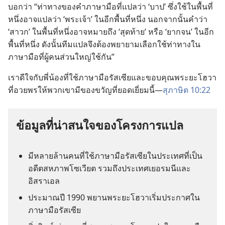
บอก​ว่า “ท่า​ทาง​ของ​คำ​ภาษา​มือ​ที่​แปล​ว่า ‘บาป’ ซึ่ง​ใช้​ใน​พื้น​ที่​
หนึ่ง​อาจ​แปล​ว่า ‘พระเจ้า’ ใน​อีก​พื้น​ที่​หนึ่ง นอกจากนั้น​คำ​ว่า
‘สาวก’ ใน​พื้น​ที่​หนึ่ง​อาจ​หมาย​ถึง ‘สุด​ท้าย’ หรือ ‘ยาก​จน’ ใน​อีก​
พื้น​ที่​หนึ่ง ดังนั้น​ทีม​แปล​จึง​ต้อง​พยายาม​เลือก​ใช้​ท่า​ทาง​ใน​
ภาษา​มือ​ที่​ผู้​คน​ส่วน​ใหญ่​ใช้​กัน”
เรา​ดีใจ​กับ​พี่​น้อง​ที่​ใช้​ภาษา​มือ​รัสเซีย​และ​ขอบคุณ​พระ​ยะโฮวา​
ที่​อวยพร​ให้​พวก​เขา​มี​ของ​ขวัญ​ที่​ยอด​เยี่ยม​นี้—
สุภาษิต 10:22
ข้อมูล​ที่​น่า​สนใจ​ของ​โครงการ​แปล
มี​หลาย​ล้าน​คน​ที่​ใช้​ภาษา​มือ​รัสเซีย​ใน​ประเทศ​ที่​เป็น​
อดีต​สหภาพ​โซเวียต รวม​ถึง​ประเทศ​เยอรมนี​และ​
อิสราเอล
ประมาณ​ปี 1990 พยาน​พระ​ยะโฮวา​เริ่ม​ประกาศ​ใน​
ภาษา​มือ​รัสเซีย