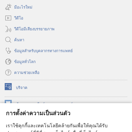
ใหม่)
หน้าต่าง
มีอะไรใหม่
ใหม่)
วีดีโอ
วีดีโอมีเสียงบรรยายภาพ
ค้นหา
ข้อมูล​สำหรับ​บุคลากร​ทาง​การ​แพทย์
ข้อมูล​ทั่ว​โลก
ความช่วยเหลือ
บริจาค
(เปิด
หน้าต่าง
ใหม่)
ห้องสมุด
ออนไลน์
ของ
วอชเทาเวอร์
(เปิด
การตั้งค่าความเป็นส่วนตัว
หน้าต่าง
®
JW Hub
ใหม่)
(เปิด
เราใช้คุกกี้และเทคโนโลยีคล้ายกันเพื่อให้คุณได้รับ
หน้าต่าง
JW Library®