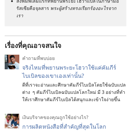
สิ่ง​พิมพ์​เล่ม​แรก​ที่​พยาน​พระ​ยะโฮวา​แปล​ใน​ภาษา​มือ​
รัสเซีย​คือ​จุลสาร
พระ​ผู้​สร้าง​ทรง​เรียก​ร้อง​อะไร​จาก​
เรา
เรื่องที่คุณอาจสนใจ
คำถามที่พบบ่อย
จริง​ไหม​ที่​พยาน​พระ​ยะโฮวา​ใช้​แค่​คัมภีร์​
ไบเบิล​ของ​เขา​เอง​เท่า​นั้น?
ดี​ที่​เรา​จะ​อ่าน​และ​ศึกษา​คัมภีร์​ไบเบิล​โดย​ใช้​ฉบับ​แปล​
ต่าง ๆ คัมภีร์​ไบเบิล​ฉบับ​แปล​โลก​ใหม่ มี 3 อย่าง​ที่​ทำ​
ให้​เรา​ศึกษา​คัมภีร์​ไบเบิล​ได้​สนุก​และ​เข้าใจ​ง่าย​ขึ้น
เงินบริจาคของคุณถูกใช้อย่างไร?
การผลิตหนังสือที่สำคัญที่สุดในโลก