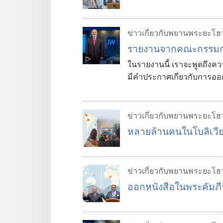
ข่าวเกี่ยวกับพยานพระยะโ
รายงาน​จาก​คณะ​กรรมก
ใน​รายงาน​นี้ เรา​จะ​พูด​ถึง​ควา
มี​คำ​ประกาศ​เกี่ยว​กับ​การ​ออ
ข่าวเกี่ยวกับพยานพระยะโ
หลาย​ล้าน​คน​ใน​โบลิเวีย​
ข่าวเกี่ยวกับพยานพระยะโ
ออก​หนังสือ​ใน​พระ​คัมภ