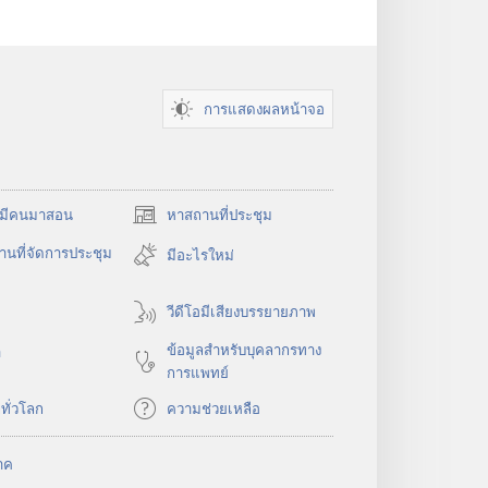
การแสดงผลหน้าจอ
​มี​คน​มา​สอน
หาสถานที่ประชุม
(เปิด
หน้าต่าง
นที่จัดการประชุม
มีอะไรใหม่
ใหม่)
วีดีโอมีเสียงบรรยายภาพ
ข้อมูล​สำหรับ​บุคลากร​ทาง​
า
การ​แพทย์
​ทั่ว​โลก
ความช่วยเหลือ
าค