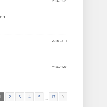
2026-03-20
การ​
2026-03-11
2026-03-05
1
2
3
4
5
17
…
ถัด
ไป