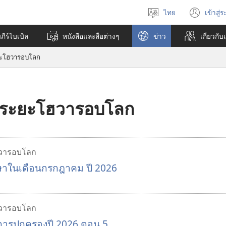
ไทย
เข้าสู่
เลือก
(เปิ
ภาษา
หน้า
ีร์ไบเบิล
หนังสือและสื่อต่างๆ
ข่าว
เกี่ยว​กับ
ใหม่
ะยะโฮวารอบโลก
นพระยะโฮวารอบโลก
ฮวารอบโลก
าษา​ใน​เดือน​กรกฎาคม ปี 2026
ฮวารอบโลก
าร​ปกครอง​ปี 2026 ตอน 5