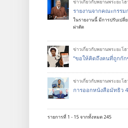
ข่าวเกี่ยวกับพยานพระยะโ
รายงาน​จาก​คณะ​กรรมก
ใน​รายงาน​นี้ มี​การ​ปรับ​เปลี่
ผ่าตัด
ข่าวเกี่ยวกับพยานพระยะโ
“ขอ​ให้​คิด​ถึง​คน​ที่​ถูก​กั
ข่าวเกี่ยวกับพยานพระยะโ
การ​ออก​หนังสือ​มัทธิว 
รายการที่ 1 - 15 จากทั้งหมด 245