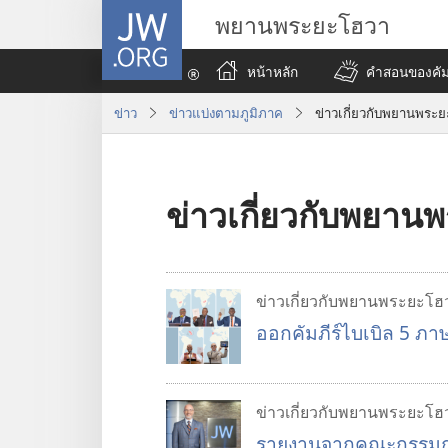
JW.ORG
พยานพระยะโฮวา
หน้าหลัก
คำสอนของคัมภ
ข่าว
ข่าว​แบ่ง​ตาม​ภูมิภาค
ข่าวเกี่ยวกับพยานพร
ข่าวเกี่ยวกับพยา
ข่าวเกี่ยวกับพยานพระยะโ
ออก​คัมภีร์​ไบเบิล 5 ภ
ข่าวเกี่ยวกับพยานพระยะโ
รายงาน​จาก​คณะ​กรรมก