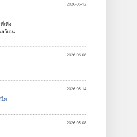
2026-06-12
​เพิ่ง​
ละ​สวีเดน
2026-06-08
2026-05-14
นีย
2026-05-08