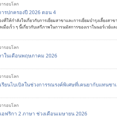
ฮวารอบโลก
าร​ปกครอง​ปี 2026 ตอน 4
​ที่​ให้​กำลังใจ​เกี่ยว​กับ​การ​เยี่ยม​สาขา​และ​การ​เยี่ยม​บำรุง​เลี้ยง​สาขา​ที่
มื่อ​เร็ว​ ๆ ​นี้​เกี่ยว​กับ​เสรีภาพ​ใน​การ​นมัสการ​ของ​เรา​ใน​นอร์เวย์​แ
ฮวารอบโลก
ภาษา​ใน​เดือน​พฤษภาคม 2026
ฮวารอบโลก
ียน​ไบเบิล​ใน​ช่วง​การ​รณรงค์​พิเศษ​ที่​เคนยา​กับ​แทนซาเ
ฮวารอบโลก
า​แอฟริกา 2 ภาษา ช่วง​เดือน​เมษายน 2026