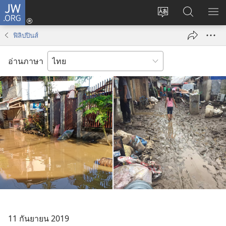
JW.ORG
เข้า
เปลี่ยน
ค้นหา
แส
สู่
ภาษา
ใน
เมน
ระบบ
ฟิลิปปินส์
JW.ORG
(เปิด
หน้าต่าง
อ่านภาษา
ใหม่)
11 กันยายน 2019