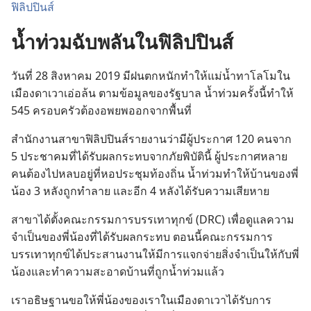
ฟิลิปปินส์
น้ำท่วมฉับพลันในฟิลิปปินส์
วัน​ที่ 28 สิงหาคม 2019 มี​ฝน​ตก​หนัก​ทำ​ให้​แม่น้ำ​ทา​โล​โม​ใน​
เมือง​ดา​เวา​เอ่อ​ล้น ตาม​ข้อมูล​ของ​รัฐบาล น้ำ​ท่วม​ครั้ง​นี้​ทำ​ให้
545 ครอบครัว​ต้อง​อพยพ​ออก​จาก​พื้น​ที่
สำนักงาน​สาขา​ฟิลิปปินส์​รายงาน​ว่า​มี​ผู้​ประกาศ 120 คน​จาก
5 ประชาคม​ที่​ได้​รับ​ผล​กระทบ​จาก​ภัย​พิบัติ​นี้ ผู้​ประกาศ​หลาย​
คน​ต้อง​ไป​หลบ​อยู่​ที่​หอ​ประชุม​ท้องถิ่น น้ำ​ท่วม​ทำ​ให้​บ้าน​ของ​พี่​
น้อง 3 หลัง​ถูก​ทำลาย และ​อีก 4 หลัง​ได้​รับ​ความ​เสียหาย
สาขา​ได้​ตั้ง​คณะ​กรรมการ​บรรเทา​ทุกข์ (DRC) เพื่อ​ดู​แล​ความ​
จำเป็น​ของ​พี่​น้อง​ที่​ได้​รับ​ผล​กระทบ ตอน​นี้​คณะ​กรรมการ​
บรรเทา​ทุกข์​ได้​ประสาน​งาน​ให้​มี​การ​แจก​จ่าย​สิ่ง​จำเป็น​ให้​กับ​พี่​
น้อง​และ​ทำ​ความ​สะอาด​บ้าน​ที่​ถูก​น้ำ​ท่วม​แล้ว
เรา​อธิษฐาน​ขอ​ให้​พี่​น้อง​ของ​เรา​ใน​เมือง​ดา​เวา​ได้​รับ​การ​