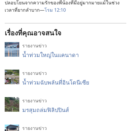
ปลอบโยน​จาก​ความ​รัก​ของ​พี่​น้อง​ที่​มี​อยู่​มาก​มาย​แม้​ใน​ช่วง​
เวลา​ที่​ยาก​ลำบาก—
โรม 12:10
เรื่องที่คุณอาจสนใจ
รายงานข่าว
น้ำท่วมใหญ่ในแคนาดา
รายงานข่าว
น้ำท่วมฉับพลันที่อินโดนีเซีย
รายงานข่าว
มรสุมถล่มฟิลิปปินส์
รายงานข่าว