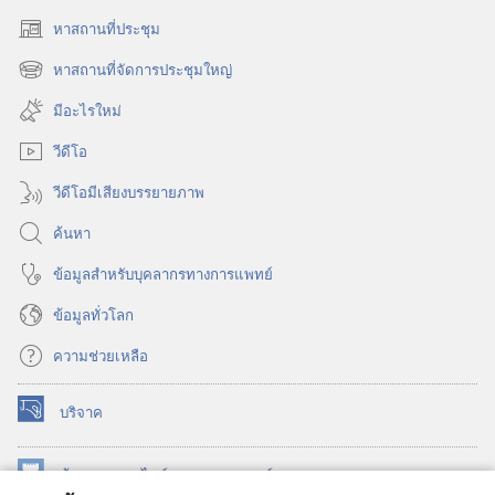
หาสถานที่ประชุม
(เปิด
หน้าต่าง
หาสถานที่จัดการประชุมใหญ่
(เปิด
ใหม่)
หน้าต่าง
มีอะไรใหม่
ใหม่)
วีดีโอ
วีดีโอมีเสียงบรรยายภาพ
ค้นหา
ข้อมูล​สำหรับ​บุคลากร​ทาง​การ​แพทย์
ข้อมูล​ทั่ว​โลก
ความช่วยเหลือ
บริจาค
(เปิด
หน้าต่าง
ใหม่)
ห้องสมุด
ออนไลน์
ของ
วอชเทาเวอร์
(เปิด