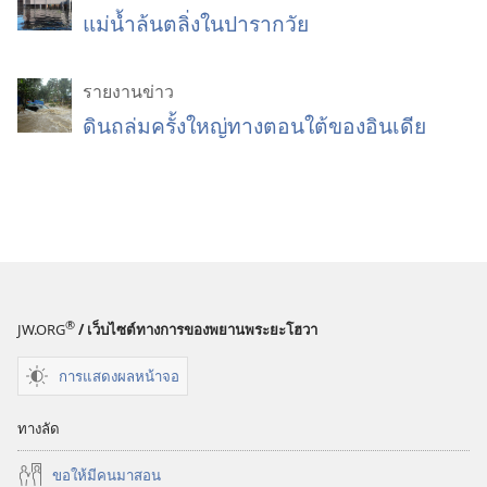
แม่น้ำล้นตลิ่งในปารากวัย
รายงานข่าว
ดินถล่มครั้งใหญ่ทางตอนใต้ของอินเดีย
®
JW.ORG
/ เว็บไซต์ทางการของพยานพระยะโฮวา
การแสดงผลหน้าจอ
ทางลัด
ขอ​ให้​มี​คน​มา​สอน