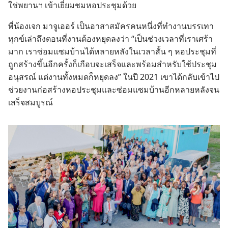
ใช่​พยาน​ฯ​ ​เข้า​เยี่ยม​ชม​หอ​ประชุม​ด้วย
พี่​น้อง​เจก มาจูเออร์ เป็น​อาสา​สมัคร​คน​หนึ่ง​ที่​ทำ​งาน​บรรเทา​
ทุกข์​เล่า​ถึง​ตอน​ที่​งาน​ต้อง​หยุด​ลง​ว่า “เป็น​ช่วง​เวลา​ที่​เรา​เศร้า​
มาก เรา​ซ่อมแซม​บ้าน​ได้​หลาย​หลัง​ใน​เวลา​สั้น​ ๆ หอ​ประชุม​ที่​
ถูก​สร้าง​ขึ้น​อีก​ครั้ง​ก็​เกือบ​จะ​เสร็จ​และ​พร้อม​สำหรับ​ใช้​ประชุม​
อนุสรณ์ แต่​งาน​ทั้ง​หมด​ก็​หยุด​ลง” ใน​ปี 2021 เขา​ได้​กลับ​เข้า​ไป​
ช่วย​งาน​ก่อ​สร้าง​หอ​ประชุม​และ​ซ่อมแซม​บ้าน​อีก​หลาย​หลัง​จน​
เสร็จ​สมบูรณ์