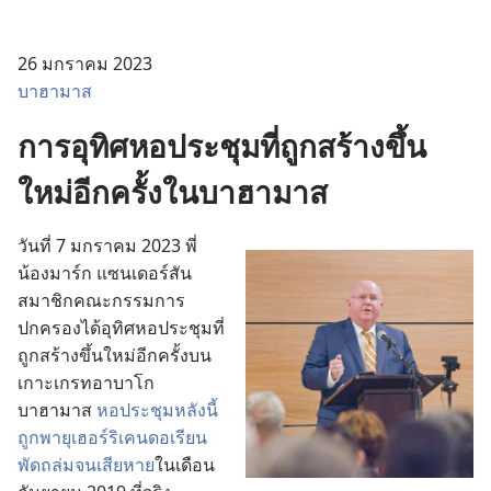
26 มกราคม 2023
บาฮามาส
การ​อุทิศ​หอ​ประชุม​ที่​ถูก​สร้าง​ขึ้น​
ใหม่​อีก​ครั้ง​ใน​บาฮามาส
วัน​ที่ 7 มกราคม 2023 พี่​
น้อง​มาร์ก แซนเดอร์สัน
สมาชิก​คณะ​กรรมการ​
ปกครอง​ได้​อุทิศ​หอ​ประชุม​ที่​
ถูก​สร้าง​ขึ้น​ใหม่​อีก​ครั้ง​บน​
เกาะ​เกรทอาบาโก
บาฮามาส
หอ​ประชุม​หลัง​นี้​
ถูก​พายุ​เฮอร์ริเคน​ดอเรียน​
พัด​ถล่ม​จน​เสีย​หาย
​ใน​เดือน​