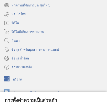
หน้าต่าง
หาสถานที่จัดการประชุมใหญ่
(เปิด
ใหม่)
หน้าต่าง
มีอะไรใหม่
ใหม่)
วีดีโอ
วีดีโอมีเสียงบรรยายภาพ
ค้นหา
ข้อมูล​สำหรับ​บุคลากร​ทาง​การ​แพทย์
ข้อมูล​ทั่ว​โลก
ความช่วยเหลือ
บริจาค
(เปิด
หน้าต่าง
ใหม่)
ห้องสมุด
ออนไลน์
ของ
วอชเทาเวอร์
(เปิด
การตั้งค่าความเป็นส่วนตัว
หน้าต่าง
®
JW Hub
ใหม่)
(เปิด