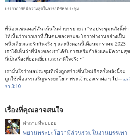
บรรยากาศ​ที่​มี​ความ​สุข​ใน​การ​อุทิศ​หอ​ประชุม
พี่​น้อง​แซนเดอร์สัน เน้น​ใน​คำ​บรรยาย​ว่า “หอ​ประชุม​หลัง​นี้​ทำ​
ให้​เห็น​ว่า​พวก​เรา​ที่​เป็น​คน​ของ​พระ​ยะโฮวา​ทำ​งาน​อย่าง​เป็น​
หนึ่ง​เดียว​และ​รัก​กัน​จริง​ ๆ และ​ถึง​ตอน​นี้​เดือน​มกราคม 2023
เรา​ได้​เห็น​ว่า​พี่​น้อง​ของ​เรา​ได้​รับ​การ​เสริม​กำลัง​และ​มี​ความ​สุข
นี่​เป็น​เรื่อง​ที่​ยอด​เยี่ยม​และ​น่า​ดีใจ​จริง​ ๆ”
เรา​มั่น​ใจ​ว่า​หอ​ประชุม​ที่​เพิ่ง​ถูก​สร้าง​ขึ้น​ใหม่​อีก​ครั้ง​หลัง​นี้​จะ​
ถูก​ใช้​เพื่อ​สรรเสริญ​พระ​ยะโฮวา​พระเจ้า​ของ​เรา​ต่อ​ ๆ ​ไป—
เอส
รา 3:10
เรื่องที่คุณอาจสนใจ
คำถามที่พบบ่อย
พยานพระยะโฮวามีส่วนร่วมในงานบรรเทา