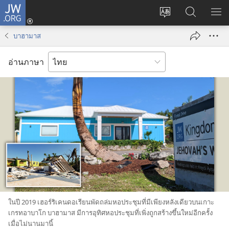
JW.ORG
เข้า
เปลี่ยน
ค้นหา
แส
สู่
ภาษา
ใน
เมน
ระบบ
บาฮามาส
JW.ORG
(เปิด
หน้าต่าง
อ่านภาษา
ใหม่)
ใน​ปี 2019 เฮอร์ริเคน​ดอเรียน​พัด​ถล่ม​หอ​ประชุม​ที่​มี​เพียง​หลัง​เดียว​บน​เกาะ​
เกรทอาบาโก บาฮามาส มี​การ​อุทิศ​หอ​ประชุม​ที่​เพิ่ง​ถูก​สร้าง​ขึ้น​ใหม่​อีก​ครั้ง​
เมื่อ​ไม่​นาน​มา​นี้