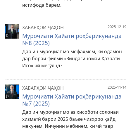
истифода барем.
2025-12-19
ХАБАРҲОИ ҶАҲОН
Муроҷиати Ҳайати роҳбарикунанда
№ 8 (2025)
Дар ин муроҷиат мо мефаҳмем, ки одамон
дар бораи филми «Зиндагиномаи Ҳазрати
Исо» чӣ мегӯянд?
2025-11-14
ХАБАРҲОИ ҶАҲОН
Муроҷиати Ҳайати роҳбарикунанда
№ 7 (2025)
Дар ин муроҷиат мо аз ҳисоботи солонаи
хизматӣ барои 2025 баъзе чизҳоро қайд
мекунем. Инчунин мебинем, ки чӣ тавр