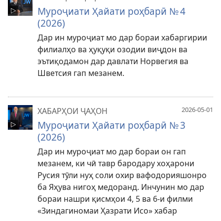
Муроҷиати Ҳайати роҳбарӣ № 4
(2026)
Дар ин муроҷиат мо дар бораи хабаргирии
филиалҳо ва ҳуқуқи озодии виҷдон ва
эътиқодамон дар давлати Норвегия ва
Шветсия гап мезанем.
2026-05-01
ХАБАРҲОИ ҶАҲОН
Муроҷиати Ҳайати роҳбарӣ № 3
(2026)
Дар ин муроҷиат мо дар бораи он гап
мезанем, ки чӣ тавр бародару хоҳарони
Русия тӯли нуҳ соли охир вафодорияшонро
ба Яҳува нигоҳ медоранд. Инчунин мо дар
бораи нашри қисмҳои 4, 5 ва 6-и филми
«Зиндагиномаи Ҳазрати Исо» хабар