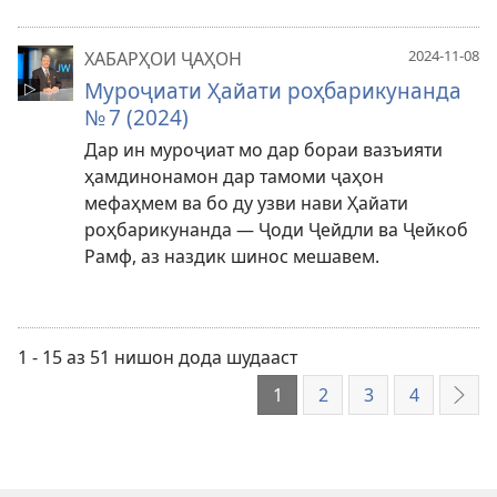
2024-11-08
ХАБАРҲОИ ҶАҲОН
Муроҷиати Ҳайати роҳбарикунанда
№ 7 (2024)
Дар ин муроҷиат мо дар бораи вазъияти
ҳамдинонамон дар тамоми ҷаҳон
мефаҳмем ва бо ду узви нави Ҳайати
роҳбарикунанда — Ҷоди Ҷейдли ва Ҷейкоб
Рамф, аз наздик шинос мешавем.
1 - 15 аз 51 нишон дода шудааст
1
2
3
4
Нав