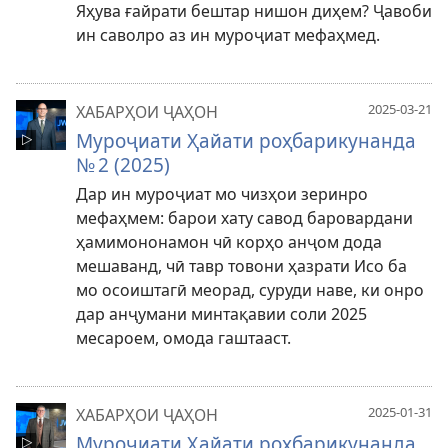
Яҳува ғайрати бештар нишон диҳем? Ҷавоби
ин саволро аз ин муроҷиат мефаҳмед.
2025-03-21
ХАБАРҲОИ ҶАҲОН
Муроҷиати Ҳайати роҳбарикунанда
№ 2 (2025)
Дар ин муроҷиат мо чизҳои зеринро
мефаҳмем: барои хату савод баровардани
ҳамимононамон чӣ корҳо анҷом дода
мешаванд, чӣ тавр товони ҳазрати Исо ба
мо осоиштагӣ меорад, суруди наве, ки онро
дар анҷумани минтақавии соли 2025
месароем, омода гаштааст.
2025-01-31
ХАБАРҲОИ ҶАҲОН
Муроҷиати Ҳайати роҳбарикунанда