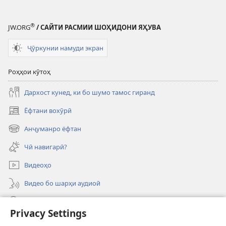
®
JW.ORG
/ САЙТИ РАСМИИ ШОҲИДОНИ ЯҲУВА
Ҷӯркунии намуди экран
Роҳҳои кӯтоҳ
Дархост кунед, ки бо шумо тамос гиранд
Ёфтани вохӯрӣ
(дар
саҳифаи
Анҷуманро ёфтан
(дар
нав
саҳифаи
кушода
Чӣ навигарӣ?
нав
мешавад)
кушода
Видеоҳо
мешавад)
Видео бо шарҳи аудиоӣ
Ҷустуҷӯ
Privacy Settings