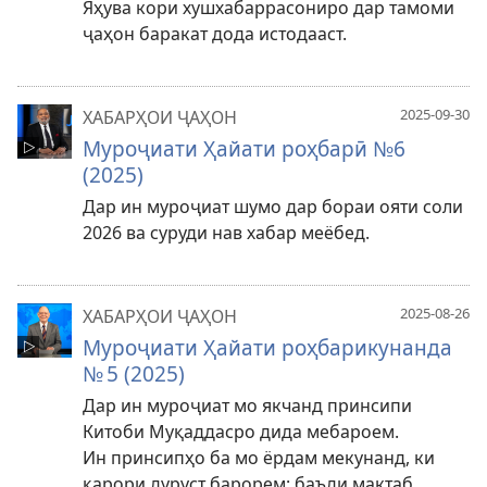
Яҳува кори хушхабаррасониро дар тамоми
ҷаҳон баракат дода истодааст.
2025-09-30
ХАБАРҲОИ ҶАҲОН
Муроҷиати Ҳайати роҳбарӣ №6
(2025)
Дар ин муроҷиат шумо дар бораи ояти соли
2026 ва суруди нав хабар меёбед.
2025-08-26
ХАБАРҲОИ ҶАҲОН
Муроҷиати Ҳайати роҳбарикунанда
№ 5 (2025)
Дар ин муроҷиат мо якчанд принсипи
Китоби Муқаддасро дида мебароем.
Ин принсипҳо ба мо ёрдам мекунанд, ки
қарори дуруст барорем: баъди мактаб