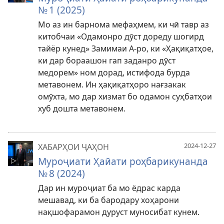
№ 1 (2025)
Мо аз ин барнома мефаҳмем, ки чӣ тавр аз
китобчаи «Одамонро дӯст дореду шогирд
тайёр кунед» Замимаи А-ро, ки «Ҳақиқатҳое,
ки дар бораашон гап заданро дӯст
медорем» ном дорад, истифода бурда
метавонем. Ин ҳақиқатҳоро нағзакак
омӯхта, мо дар хизмат бо одамон суҳбатҳои
хуб дошта метавонем.
2024-12-27
ХАБАРҲОИ ҶАҲОН
Муроҷиати Ҳайати роҳбарикунанда
№ 8 (2024)
Дар ин муроҷиат ба мо ёдрас карда
мешавад, ки ба бародару хоҳарони
нақшофарамон дуруст муносибат кунем.