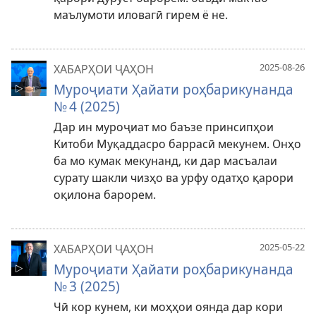
маълумоти иловагӣ гирем ё не.
2025-08-26
ХАБАРҲОИ ҶАҲОН
Муроҷиати Ҳайати роҳбарикунанда
№ 4 (2025)
Дар ин муроҷиат мо баъзе принсипҳои
Китоби Муқаддасро баррасӣ мекунем. Онҳо
ба мо кумак мекунанд, ки дар масъалаи
сурату шакли чизҳо ва урфу одатҳо қарори
оқилона барорем.
2025-05-22
ХАБАРҲОИ ҶАҲОН
Муроҷиати Ҳайати роҳбарикунанда
№ 3 (2025)
Чӣ кор кунем, ки моҳҳои оянда дар кори