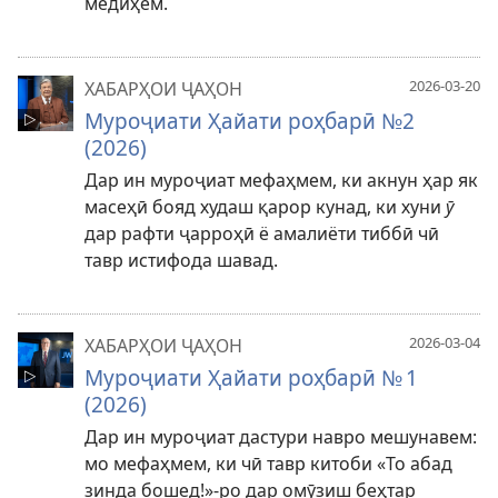
медиҳем.
2026-03-20
ХАБАРҲОИ ҶАҲОН
Муроҷиати Ҳайати роҳбарӣ №2
(2026)
Дар ин муроҷиат мефаҳмем, ки акнун ҳар як
масеҳӣ бояд худаш қарор кунад, ки хуни
ӯ
дар рафти ҷарроҳӣ ё амалиёти тиббӣ чӣ
тавр истифода шавад.
2026-03-04
ХАБАРҲОИ ҶАҲОН
Муроҷиати Ҳайати роҳбарӣ № 1
(2026)
Дар ин муроҷиат дастури навро мешунавем:
мо мефаҳмем, ки чӣ тавр китоби «То абад
зинда бошед!»-ро дар омӯзиш беҳтар