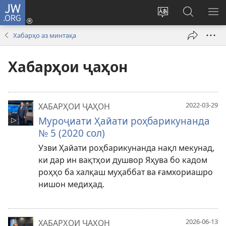
JW.ORG
Даромадан
(дар
Иваз
Ҷустуҷӯ
КУ
саҳифаи
кардани
дар
М
Хабарҳо аз минтақа
нав
забони
сайти
кушода
сайт
JW.ORG
Хабарҳои ҷаҳон
мешавад)
2022-03-29
ХАБАРҲОИ ҶАҲОН
Муроҷиати Ҳайати роҳбарикунанда
№ 5 (2020 сол)
Узви Ҳайати роҳбарикунанда нақл мекунад,
ки дар ин вақтҳои душвор Яҳува бо кадом
роҳҳо ба халқаш муҳаббат ва ғамхориашро
нишон медиҳад.
2026-06-13
ХАБАРҲОИ ҶАҲОН