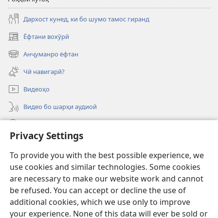
Дархост кунед, ки бо шумо тамос гиранд
Ёфтани вохӯрӣ
(дар
саҳифаи
Анҷуманро ёфтан
(дар
нав
саҳифаи
кушода
Чӣ навигарӣ?
нав
мешавад)
кушода
Видеоҳо
мешавад)
Видео бо шарҳи аудиоӣ
Ҷустуҷӯ
Privacy Settings
Хайрия кардан
(дар
To provide you with the best possible experience, we
саҳифаи
use cookies and similar technologies. Some cookies
нав
ОНЛАЙН-КИТОБХОНАИ Бурҷи дидбонӣ
are necessary to make our website work and cannot
(дар
кушода
саҳифаи
be refused. You can accept or decline the use of
мешавад)
®
JW Hub
нав
additional cookies, which we use only to improve
(дар
кушода
саҳифаи
your experience. None of this data will ever be sold or
мешавад)