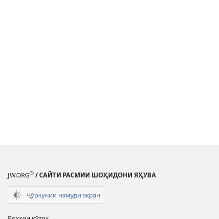
®
JW.ORG
/ САЙТИ РАСМИИ ШОҲИДОНИ ЯҲУВА
Ҷӯркунии намуди экран
Роҳҳои кӯтоҳ