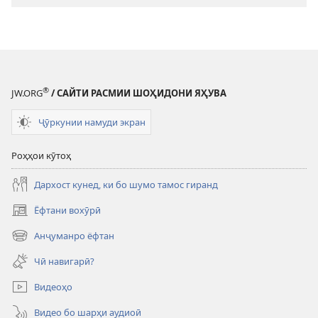
нишон
медод
®
JW.ORG
/ САЙТИ РАСМИИ ШОҲИДОНИ ЯҲУВА
Ҷӯркунии намуди экран
Роҳҳои кӯтоҳ
Дархост кунед, ки бо шумо тамос гиранд
Ёфтани вохӯрӣ
(дар
саҳифаи
Анҷуманро ёфтан
(дар
нав
саҳифаи
кушода
Чӣ навигарӣ?
нав
мешавад)
кушода
Видеоҳо
мешавад)
Видео бо шарҳи аудиоӣ