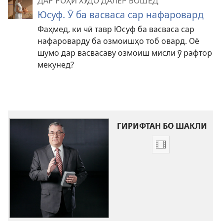
ДАР РОҲИ ХУДО ДАЛЕР БОШЕД
Юсуф. Ӯ ба васваса сар нафаровард
Фаҳмед, ки чӣ тавр Юсуф ба васваса сар
нафароварду ба озмоишҳо тоб овард. Оё
шумо дар васвасаву озмоиш мисли ӯ рафтор
мекунед?
ГИРИФТАН БО ШАКЛИ
Тарзҳои
боргирии
видеосабтҳо
Яҳува
меҳру
вафо