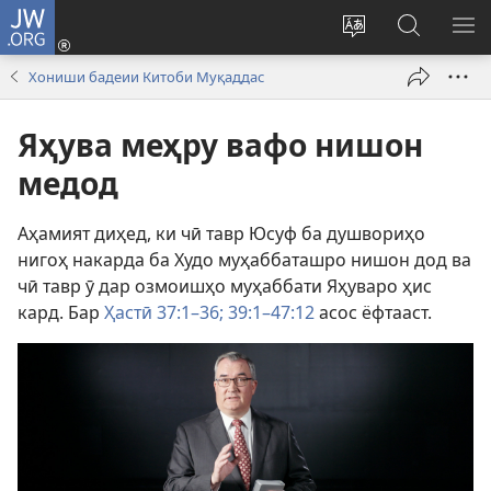
JW.ORG
Даромадан
(дар
Иваз
Ҷустуҷӯ
КУ
саҳифаи
кардани
дар
М
Хониши бадеии Китоби Муқаддас
нав
забони
сайти
кушода
сайт
JW.ORG
Яҳува меҳру вафо нишон
мешавад)
медод
Аҳамият диҳед, ки чӣ тавр Юсуф ба душвориҳо
нигоҳ накарда ба Худо муҳаббаташро нишон дод ва
чӣ тавр ӯ дар озмоишҳо муҳаббати Яҳуваро ҳис
кард. Бар
Ҳастӣ 37:1–36;
39:1–47:12
асос ёфтааст.