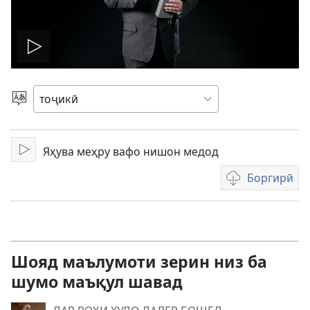
Мондан
Интихоби
забон
Яҳува меҳру вафо нишон медод
Тамошо/
гӯшкунӣ
Боргирӣ
Тарзҳои
боргирии
видеосабтҳо
Шояд маълумоти зерин низ ба
шумо маъқул шавад