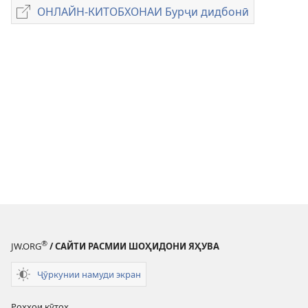
боргирии
ОНЛАЙН-КИТОБХОНАИ Бурҷи дидбонӣ
ОНЛАЙН-
адабиёти
КИТОБХОНАИ
электронӣ
Бурҷи
ХИЗМАТ
дидбонӣ
БА
САЛТАНАТИ
ХУДО
Январ 2013
®
JW.ORG
/ САЙТИ РАСМИИ ШОҲИДОНИ ЯҲУВА
Ҷӯркунии намуди экран
Роҳҳои кӯтоҳ