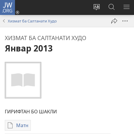
JW.ORG
Даромадан
(дар
Иваз
Ҷустуҷӯ
КУ
саҳифаи
кардани
дар
М
Хизмат ба Салтанати Худо
нав
забони
сайти
кушода
сайт
JW.ORG
ХИЗМАТ БА САЛТАНАТИ ХУДО
мешавад)
Январ 2013
ГИРИФТАН БО ШАКЛИ
Матн
Тарзҳои