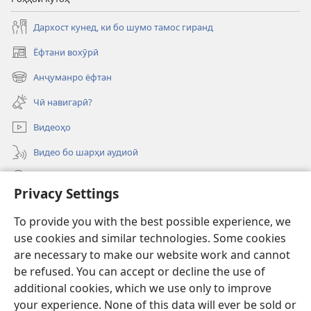
Дархост кунед, ки бо шумо тамос гиранд
Ёфтани вохӯрӣ
(дар
саҳифаи
Анҷуманро ёфтан
(дар
нав
саҳифаи
кушода
Чӣ навигарӣ?
нав
мешавад)
кушода
Видеоҳо
мешавад)
Видео бо шарҳи аудиоӣ
Ҷустуҷӯ
Privacy Settings
Хайрия кардан
(дар
To provide you with the best possible experience, we
саҳифаи
use cookies and similar technologies. Some cookies
нав
ОНЛАЙН-КИТОБХОНАИ Бурҷи дидбонӣ
are necessary to make our website work and cannot
(дар
кушода
саҳифаи
be refused. You can accept or decline the use of
мешавад)
®
JW Hub
нав
additional cookies, which we use only to improve
(дар
кушода
саҳифаи
your experience. None of this data will ever be sold or
мешавад)