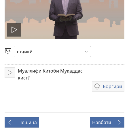
Мондан
Интихоби
забон
Муаллифи Китоби Муқаддас
Тамошо/
кист?
гӯшкунӣ
Боргирӣ
Тарзҳои
боргирии
видеосабтҳо
Пешина
Навбатӣ