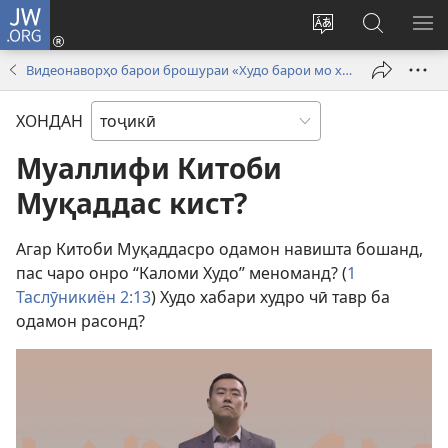
JW.ORG
Даромадан
(дар
Иваз
Ҷустуҷӯ
КУ
саҳифаи
кардани
дар
М
Видеонаворҳо барои брошураи «Худо барои мо хабарҳои нағз дорад!»
нав
забони
сайти
кушода
сайт
JW.ORG
ХОНДАН
мешавад)
Муаллифи Китоби
Муқаддас кист?
Агар Китоби Муқаддасро одамон навишта бошанд,
пас чаро онро “Каломи Худо” меноманд? (
1
Таслӯникиён 2:13
) Худо хабари худро чӣ тавр ба
одамон расонд?