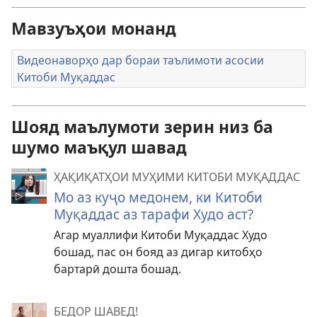
Мавзуъҳои монанд
Видеонаворҳо дар бораи таълимоти асосии
Китоби Муқаддас
Шояд маълумоти зерин низ ба
шумо маъқул шавад
ҲАҚИҚАТҲОИ МУҲИМИ КИТОБИ МУҚАДДАС
Мо аз куҷо медонем, ки Китоби
Муқаддас аз тарафи Худо аст?
Агар муаллифи Китоби Муқаддас Худо
бошад, пас он бояд аз дигар китобҳо
бартарӣ дошта бошад.
БЕДОР ШАВЕД!