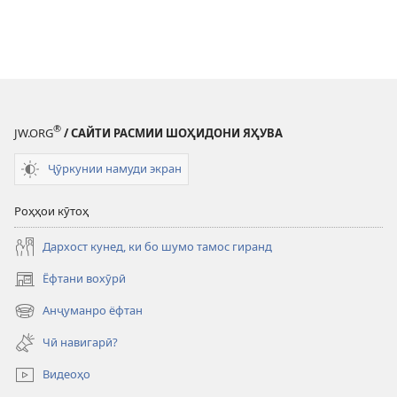
®
JW.ORG
/ САЙТИ РАСМИИ ШОҲИДОНИ ЯҲУВА
Ҷӯркунии намуди экран
Роҳҳои кӯтоҳ
Дархост кунед, ки бо шумо тамос гиранд
Ёфтани вохӯрӣ
(дар
саҳифаи
Анҷуманро ёфтан
(дар
нав
саҳифаи
кушода
Чӣ навигарӣ?
нав
мешавад)
кушода
Видеоҳо
мешавад)