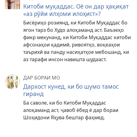
Китоби муқаддас. Оё он дар ҳақиқат
«аз рӯйи илҳоми илоҳист»?
Бисёриҳо розиянд, ки Китоби Муқаддас бо
ягон тарз бо Худо алоқаманд аст. Баъзеҳо
фикр мекунанд, ки Китоби Муқаддас китоби
афсонаҳои қадимӣ, ривоятҳо, воқеаҳои
таърихӣ ва панду насиҳатҳое мебошанд, ки
аз тарафи инсон навишта шудааст.
ДАР БОРАИ МО
Дархост кунед, ки бо шумо тамос
гиранд
Ба саволе, ки бо Китоби Муқаддас
алоқаманд аст, ҷавоб ёбед ё дар бораи
Шоҳидони Яҳува бештар фаҳмед.