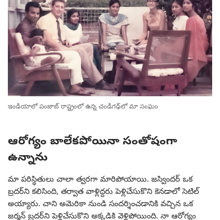
ఇండియాలో పంజాబ్‌ రాష్ట్రంలో ఉన్న చండీగఢ్‌లో మా సంఘం
ఆరోగ్యం బాలేకపోయినా సంతోషంగా
ఉన్నాను
మా పరిస్థితులు చాలా త్వరగా మారిపోయాయి. జస్విందర్‌ ఒక
బ్రదర్‌ని కలిసింది, తర్వాత వాళ్లిద్దరు పెళ్లిచేసుకొని కెనడాలో సెటిల్‌
అయ్యారు. చాని అమెరికా నుండి సందర్శించడానికి వచ్చిన ఒక
జర్మన్‌ బ్రదర్‌ని పెళ్లిచేసుకొని అక్కడికి వెళ్లిపోయింది. నా ఆరోగ్యం