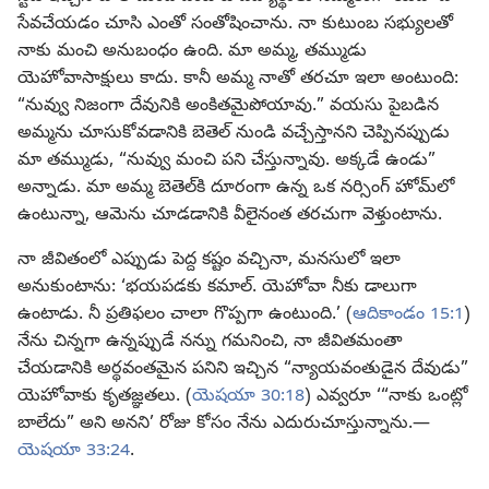
సేవచేయడం చూసి ఎంతో సంతోషించాను. నా కుటుంబ సభ్యులతో
నాకు మంచి అనుబంధం ఉంది. మా అమ్మ, తమ్ముడు
యెహోవాసాక్షులు కాదు. కానీ అమ్మ నాతో తరచూ ఇలా అంటుంది:
“నువ్వు నిజంగా దేవునికి అంకితమైపోయావు.” వయసు పైబడిన
అమ్మను చూసుకోవడానికి బెతెల్‌ నుండి వచ్చేస్తానని చెప్పినప్పుడు
మా తమ్ముడు, “నువ్వు మంచి పని చేస్తున్నావు. అక్కడే ఉండు”
అన్నాడు. మా అమ్మ బెతెల్‌కి దూరంగా ఉన్న ఒక నర్సింగ్‌ హోమ్‌లో
ఉంటున్నా, ఆమెను చూడడానికి వీలైనంత తరచుగా వెళ్తుంటాను.
నా జీవితంలో ఎప్పుడు పెద్ద కష్టం వచ్చినా, మనసులో ఇలా
అనుకుంటాను: ‘భయపడకు కమాల్‌. యెహోవా నీకు డాలుగా
ఉంటాడు. నీ ప్రతిఫలం చాలా గొప్పగా ఉంటుంది.’ (
ఆదికాండం 15:1
)
నేను చిన్నగా ఉన్నప్పుడే నన్ను గమనించి, నా జీవితమంతా
చేయడానికి అర్థవంతమైన పనిని ఇచ్చిన “న్యాయవంతుడైన దేవుడు”
యెహోవాకు కృతజ్ఞతలు. (
యెషయా 30:18
) ఎవ్వరూ ‘“నాకు ఒంట్లో
బాలేదు” అని అనని’ రోజు కోసం నేను ఎదురుచూస్తున్నాను.—
యెషయా 33:24
.