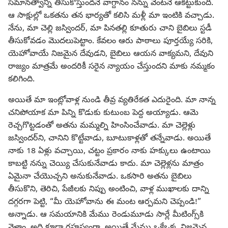
సమానత్వాన్ని తీసుకొస్తుందనే వాగ్దానం నన్ను వెంటనే ఆకట్టుకుంది.
ఆ సాక్షుల్లో ఒకతను తన భార్యతో కలిసి మళ్లీ మా ఇంటికి వచ్చాడు.
నేను, మా చెల్లి జస్విందర్‌, మా పినతల్లి కూతురు చాని బైబిలు స్టడీ
తీసుకోవడం మొదలుపెట్టాం. కేవలం ఆరు పాఠాలు పూర్తయ్యే సరికి,
యెహోవాయే నిజమైన దేవుడని, బైబిలు ఆయన వాక్యమని, దేవుని
రాజ్యం మాత్రమే అందరికీ సరైన న్యాయం చేస్తుందని మాకు నమ్మకం
కలిగింది.
అయితే మా ఇంట్లోవాళ్ల నుండి తీవ్ర వ్యతిరేకత ఎదురైంది. మా నాన్న
చనిపోయాక మా పిన్ని కొడుకు కుటుంబ పెద్ద అయ్యాడు. ఆమె
రెచ్చగొట్టడంతో అతను మమ్మల్ని హింసించేవాడు. మా చెల్లెళ్లు
జస్విందర్‌ని, చానిని కొట్టేవాడు, బూటుకాళ్లతో తన్నేవాడు. అయితే
నాకు 18 ఏళ్లు వచ్చాయి, చట్టం ప్రకారం నాకు హక్కులు ఉంటాయి
కాబట్టి నన్ను చెయ్యి చేసుకునేవాడు కాదు. మా చెల్లెళ్లను మాత్రం
ఏమైనా చేయొచ్చని అనుకునేవాడు. ఒకసారి అతను బైబిలు
తీసుకొని, తెరిచి, పేజీలకు నిప్పు అంటించి, వాళ్ల ముఖాలకు దాన్ని
దగ్గరగా పెట్టి, “మీ యెహోవాను ఈ మంట ఆర్పమని చెప్పండి!”
అన్నాడు. ఆ సమయానికి మేము రెండుమూడు సార్లే మీటింగ్స్‌కి
వెళ్లాం, అది కూడా రహస్యంగా. అయితే మేము ఒకేఒక్క నిజమైన