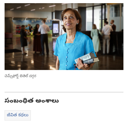
చెమ్స్‌ఫోర్డ్‌ బెతెల్‌ దగ్గర
సంబంధిత అంశాలు
జీవిత కథలు