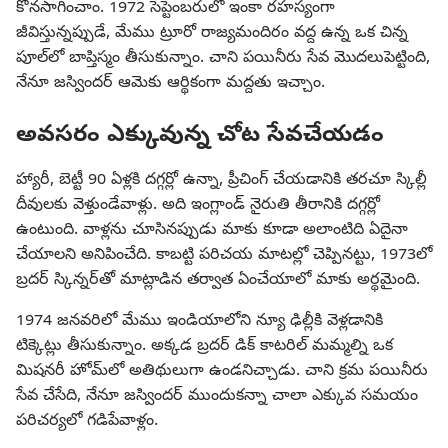
కొనసాగించాం. 1972 సెప్టెంబరులో ఇంకా రహస్యంగా
జీవిస్తున్నప్పుడే, మేము ట్రూరో రాజ్యమందిరం వద్ద ఉన్న ఒక చిన్న
పూల్‌లో బాప్తిస్మం తీసుకున్నాం. చాని పయినీరు సేవ మొదలుపెట్టింది,
నేనూ జస్విందర్‌ ఆమెకు ఆర్థికంగా మద్దతు ఇచ్చాం.
అవసరం ఎక్కువున్న చోట సేవచేయడం
హ్యారీ, బెట్టీ 90 ఏళ్లకి దగ్గర్లో ఉన్నా, ప్రీచింగ్‌ చేయడానికి తరచూ స్కిల్లీ
దీవులకు వెళ్తుండేవాళ్లు. అది ఇంగ్లాండ్‌ నైరుతి తీరానికి దగ్గర్లో
ఉంటుంది. వాళ్లను చూసినప్పుడు మాకు కూడా అలాంటిది ఏదైనా
చేయాలని అనిపించేది. కాబట్టి పరిచయ మాటల్లో చెప్పినట్టు, 1973లో
బ్రదర్‌ స్కిన్నర్‌తో మాట్లాడిన తర్వాత ఏంచేయాలో మాకు అర్థమైంది.
1974 జనవరిలో మేము ఇండియాలోని న్యూ ఢిల్లీకి వెళ్లడానికి
టిక్కెట్లు తీసుకున్నాం. అక్కడ బ్రదర్‌ డిక్‌ కాటరిల్‌ మమ్మల్ని ఒక
మిషనరీ హోమ్‌లో అతిథులుగా ఉండనిచ్చాడు. చాని క్రమ పయినీరు
సేవ చేసేది, నేనూ జస్విందర్‌ ముందుకన్నా చాలా ఎక్కువ సమయం
పరిచర్యలో గడిపేవాళ్లం.