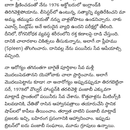
బాగా క్షీణించడంతో నేను 1976 అక్టోబరులో ఇంగ్లాండ్‌కి
తిరిగివెళ్లిపోయాను. లీసెస్టర్‌లో ఉంటున్న, సత్యాన్ని వ్యతిరేకించని మా
అమ్మ, తమ్ముడు దయతో నన్ను వాళ్లతోపాటు ఉండనిచ్చారు. నాకు
ఎవాన్స్‌ సిండ్రోమ్‌ అనే అరుదైన వ్యాధి ఉందని పరీక్షల్లో తేలింది.
దీనిలో, రోగనిరోధక వ్యవస్థ శరీరంలోని రక్త కణాలపై దాడి చేస్తుంది.
దానికి చాలారకాల చికిత్సలు తీసుకున్నాను, అలాగే నా ప్లీహము
(Spleen) తొలగించారు. దానివల్ల నేను పయినీరు సేవ ఆపేయాల్సి
వచ్చింది.
నా ఆరోగ్యం తగినంతగా బాగైతే పూర్తికాల సేవ మళ్లీ
మొదలుపెడతానని యెహోవాకు చాలా ప్రార్థించాను. అలాగే
మొదలుపెట్టాను కూడా! నా అనారోగ్యం అప్పుడప్పుడూ తిరగబెట్టినా
సరే, 1978లో వొల్వర్‌ హాంప్టన్‌కి తరలివెళ్లి పంజాబీ ఎక్కువగా
మాట్లాడే ప్రాంతంలో పయినీరు సేవ చేశాను. కొత్తవాళ్లను మీటింగ్స్‌కి
పిలవడానికి, చేతితో రాసిన ఆహ్వానపత్రాలు తయారుచేసి స్థానిక
షాప్‌లలో కాపీలు తీయించాం. తర్వాత వాటిని పంజాబీ మాట్లాడే
ప్రజలకు ఇచ్చి, బహిరంగ ప్రసంగానికి ఆహ్వానించాం. ఇప్పుడు
బ్రిటన్‌లో ఐదు పంజాబీ సంఘాలు, మూడు గ్రూపులు ఉన్నాయి.