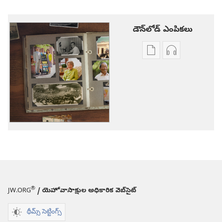
డౌన్‌లోడ్‌ ఎంపికలు
ప్రచురణల
ఆడియో
డౌన్‌లోడ్‌
డౌన్‌లోడ్‌
ఎంపికలు
ఎంపికలు
యెహోవాసాక్షుల
యెహోవాసాక్షుల
జీవిత
జీవిత
కథలు
కథలు
®
JW.ORG
/ యెహోవాసాక్షుల అధికారిక వెబ్‌సైట్‌
థీమ్స్ సెట్టింగ్స్