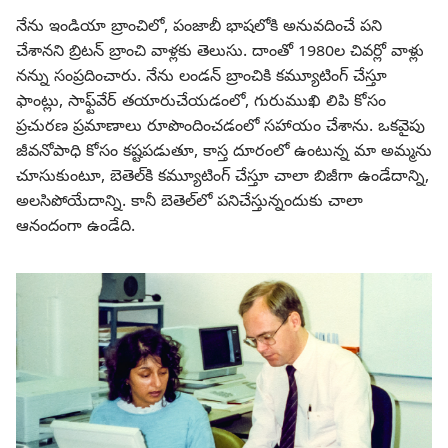
నేను ఇండియా బ్రాంచిలో, పంజాబీ భాషలోకి అనువదించే పని
చేశానని బ్రిటన్‌ బ్రాంచి వాళ్లకు తెలుసు. దాంతో 1980ల చివర్లో వాళ్లు
నన్ను సంప్రదించారు. నేను లండన్‌ బ్రాంచికి కమ్యూటింగ్‌ చేస్తూ
ఫాంట్లు, సాఫ్ట్‌వేర్‌ తయారుచేయడంలో, గురుముఖి లిపి కోసం
ప్రచురణ ప్రమాణాలు రూపొందించడంలో సహాయం చేశాను. ఒకవైపు
జీవనోపాధి కోసం కష్టపడుతూ, కాస్త దూరంలో ఉంటున్న మా అమ్మను
చూసుకుంటూ, బెతెల్‌కి కమ్యూటింగ్‌ చేస్తూ చాలా బిజీగా ఉండేదాన్ని,
అలసిపోయేదాన్ని. కానీ బెతెల్‌లో పనిచేస్తున్నందుకు చాలా
ఆనందంగా ఉండేది.