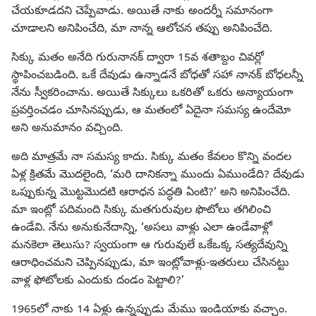
చేయకూడదని చెప్పేవాడు. అయితే నాకు అందర్నీ సమానంగా
చూడాలని అనిపించేది, మా నాన్న ఆలోచన తప్పు అనిపించేది.
సిక్కు మతం అనేది గురునానక్‌ ద్వారా 15వ శతాబ్దం చివర్లో
స్థాపించబడింది. ఒకే దేవుడు ఉన్నాడనే బోధతో సహా నానక్‌ బోధలన్నీ
నేను స్వీకరించాను. అయితే సిక్కులు ఒకరితో ఒకరు అన్యాయంగా
ప్రవర్తించడం చూసినప్పుడు, ఆ మతంలో ఏదైనా సమస్య ఉందేమో
అని అనుమానం వచ్చింది.
అది మాత్రమే నా సమస్య కాదు. సిక్కు మతం కేవలం కొన్ని వందల
ఏళ్ల క్రితమే మొదలైంది, ‘మరి దానికన్నా ముందు ఏముండేది? దేవుడు
ఒప్పుకున్న మొట్టమొదటి ఆరాధన పద్ధతి ఏంటి?’ అని అనిపించేది.
మా ఇంట్లో పదిమంది సిక్కు మతగురువుల ఫొటోలు తగిలించి
ఉండేవి. నేను అనుకునేదాన్ని, ‘అసలు వాళ్లు ఎలా ఉండేవాళ్లో
మనకెలా తెలుసు? స్వయంగా ఆ గురువులే ఒకేఒక్క సత్యదేవున్ని
ఆరాధించమని చెప్పినప్పుడు, మా ఇంట్లోవాళ్లు-ఇతరులు చేసినట్టు
వాళ్ల ఫోటోలకు ఎందుకు దండం పెట్టాలి?’
1965లో నాకు 14 ఏళ్లు ఉన్నప్పుడు మేము ఇండియాకు వచ్చాం.