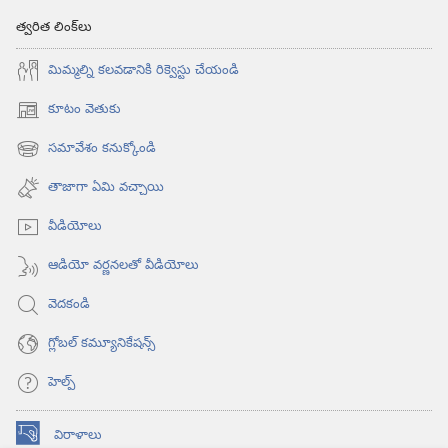
త్వరిత లింక్‌లు
మిమ్మల్ని కలవడానికి రిక్వెస్టు చేయండి
కూటం వెతుకు
(కొత్త
విండో
సమావేశం కనుక్కోండి
(కొత్త
ఓపెన్‌
విండో
అవుతుంది)
తాజాగా ఏమి వచ్చాయి
ఓపెన్‌
అవుతుంది)
వీడియోలు
ఆడియో వర్ణనలతో వీడియోలు
వెదకండి
గ్లోబల్‌ కమ్యూనికేషన్స్‌
హెల్ప్‌
విరాళాలు
(కొత్త