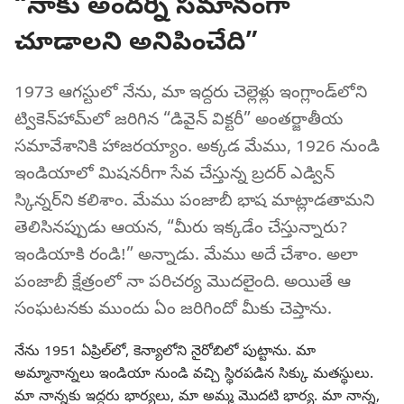
“నాకు అందర్నీ సమానంగా
చూడాలని అనిపించేది”
1973 ఆగస్టులో నేను, మా ఇద్దరు చెల్లెళ్లు ఇంగ్లాండ్‌లోని
ట్వికెన్‌హామ్‌లో జరిగిన “డివైన్‌ విక్టరీ” అంతర్జాతీయ
సమావేశానికి హాజరయ్యాం. అక్కడ మేము, 1926 నుండి
ఇండియాలో మిషనరీగా సేవ చేస్తున్న బ్రదర్‌ ఎడ్విన్‌
స్కిన్నర్‌ని కలిశాం. మేము పంజాబీ భాష మాట్లాడతామని
తెలిసినప్పుడు ఆయన, “మీరు ఇక్కడేం చేస్తున్నారు?
ఇండియాకి రండి!” అన్నాడు. మేము అదే చేశాం. అలా
పంజాబీ క్షేత్రంలో నా పరిచర్య మొదలైంది. అయితే ఆ
సంఘటనకు ముందు ఏం జరిగిందో మీకు చెప్తాను.
నేను 1951 ఏప్రిల్‌లో, కెన్యాలోని నైరోబిలో పుట్టాను. మా
అమ్మానాన్నలు ఇండియా నుండి వచ్చి స్థిరపడిన సిక్కు మతస్థులు.
మా నాన్నకు ఇద్దరు భార్యలు, మా అమ్మ మొదటి భార్య. మా నాన్న,