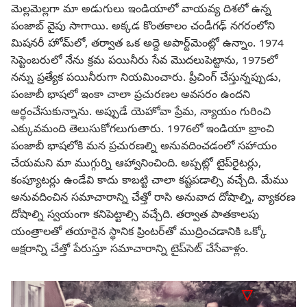
మెల్లమెల్లగా మా అడుగులు ఇండియాలో వాయవ్య దిశలో ఉన్న
పంజాబ్‌ వైపు సాగాయి. అక్కడ కొంతకాలం చండీగఢ్‌ నగరంలోని
మిషనరీ హోమ్‌లో, తర్వాత ఒక అద్దె అపార్ట్‌మెంట్లో ఉన్నాం. 1974
సెప్టెంబరులో నేను క్రమ పయినీరు సేవ మొదలుపెట్టాను, 1975లో
నన్ను ప్రత్యేక పయినీరుగా నియమించారు. ప్రీచింగ్‌ చేస్తున్నప్పుడు,
పంజాబీ భాషలో ఇంకా చాలా ప్రచురణల అవసరం ఉందని
అర్థంచేసుకున్నాను. అప్పుడే యెహోవా ప్రేమ, న్యాయం గురించి
ఎక్కువమంది తెలుసుకోగలుగుతారు. 1976లో ఇండియా బ్రాంచి
పంజాబీ భాషలోకి మన ప్రచురణల్ని అనువదించడంలో సహాయం
చేయమని మా ముగ్గుర్ని ఆహ్వానించింది. అప్పట్లో టైప్‌రైటర్లు,
కంప్యూటర్లు ఉండేవి కాదు కాబట్టి చాలా కష్టపడాల్సి వచ్చేది. మేము
అనువదించిన సమాచారాన్ని చేత్తో రాసి అనువాద దోషాల్ని, వ్యాకరణ
దోషాల్ని స్వయంగా కనిపెట్టాల్సి వచ్చేది. తర్వాత పాతకాలపు
యంత్రాలతో తయారైన స్థానిక ప్రింటర్‌తో ముద్రించడానికి ఒక్కో
అక్షరాన్ని చేత్తో పేరుస్తూ సమాచారాన్ని టైప్‌సెట్‌ చేసేవాళ్లం.