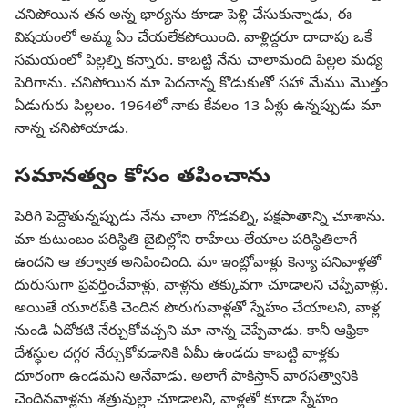
చనిపోయిన తన అన్న భార్యను కూడా పెళ్లి చేసుకున్నాడు, ఈ
విషయంలో అమ్మ ఏం చేయలేకపోయింది. వాళ్లిద్దరూ దాదాపు ఒకే
సమయంలో పిల్లల్ని కన్నారు. కాబట్టి నేను చాలామంది పిల్లల మధ్య
పెరిగాను. చనిపోయిన మా పెదనాన్న కొడుకుతో సహా మేము మొత్తం
ఏడుగురు పిల్లలం. 1964లో నాకు కేవలం 13 ఏళ్లు ఉన్నప్పుడు మా
నాన్న చనిపోయాడు.
సమానత్వం కోసం తపించాను
పెరిగి పెద్దౌతున్నప్పుడు నేను చాలా గొడవల్ని, పక్షపాతాన్ని చూశాను.
మా కుటుంబం పరిస్థితి బైబిల్లోని రాహేలు-లేయాల పరిస్థితిలాగే
ఉందని ఆ తర్వాత అనిపించింది. మా ఇంట్లోవాళ్లు కెన్యా పనివాళ్లతో
దురుసుగా ప్రవర్తించేవాళ్లు, వాళ్లను తక్కువగా చూడాలని చెప్పేవాళ్లు.
అయితే యూరప్‌కి చెందిన పొరుగువాళ్లతో స్నేహం చేయాలని, వాళ్ల
నుండి ఏదోకటి నేర్చుకోవచ్చని మా నాన్న చెప్పేవాడు. కానీ ఆఫ్రికా
దేశస్థుల దగ్గర నేర్చుకోవడానికి ఏమీ ఉండదు కాబట్టి వాళ్లకు
దూరంగా ఉండమని అనేవాడు. అలాగే పాకిస్తాన్‌ వారసత్వానికి
చెందినవాళ్లను శత్రువుల్లా చూడాలని, వాళ్లతో కూడా స్నేహం