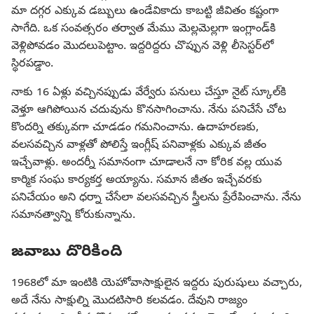
మా దగ్గర ఎక్కువ డబ్బులు ఉండేవికాదు కాబట్టి జీవితం కష్టంగా
సాగేది. ఒక సంవత్సరం తర్వాత మేము మెల్లమెల్లగా ఇంగ్లాండ్‌కి
వెళ్లిపోవడం మొదలుపెట్టాం. ఇద్దరిద్దరు చొప్పున వెళ్లి లీసెస్టర్‌లో
స్థిరపడ్డాం.
నాకు 16 ఏళ్లు వచ్చినప్పుడు వేర్వేరు పనులు చేస్తూ నైట్‌ స్కూల్‌కి
వెళ్తూ ఆగిపోయిన చదువును కొనసాగించాను. నేను పనిచేసే చోట
కొందర్ని తక్కువగా చూడడం గమనించాను. ఉదాహరణకు,
వలసవచ్చిన వాళ్లతో పోలిస్తే ఇంగ్లీష్‌ పనివాళ్లకు ఎక్కువ జీతం
ఇచ్చేవాళ్లు. అందర్నీ సమానంగా చూడాలనే నా కోరిక వల్ల యువ
కార్మిక సంఘ కార్యకర్త అయ్యాను. సమాన జీతం ఇచ్చేవరకు
పనిచేయం అని ధర్నా చేసేలా వలసవచ్చిన స్త్రీలను ప్రేరేపించాను. నేను
సమానత్వాన్ని కోరుకున్నాను.
జవాబు దొరికింది
1968లో మా ఇంటికి యెహోవాసాక్షులైన ఇద్దరు పురుషులు వచ్చారు,
అదే నేను సాక్షుల్ని మొదటిసారి కలవడం. దేవుని రాజ్యం