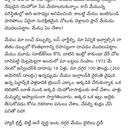
దేవుడైన యెహోవా సేవ చేయాలనుకున్నాం. కానీ మేమున్న
పరిస్థితుల్లో అది అసాధ్యం అనిపించింది. కాబట్టి మేము ఇంటినుండి
పారిపోయి ఏదైనా సురక్షితమైన చోటుకు వెళ్లాలని ప్లాన్‌ వేయడం
మొదలుపెట్టాం. మేము ఏం చేశాం?
మేము మా లంచ్‌ డబ్బుల్ని, బస్‌ ఛార్జీల్ని, మా పిన్నికి ఇవ్వాల్సిన నా
జీతం డబ్బులో కొంతభాగాన్ని రహస్యంగా దాచడం మొదలుపెట్టాం.
మేము మూడు సూట్‌కేస్‌లు కొని, వాటిని ఇంట్లో కాకుండా వేరే చోట
దాచిపెట్టి మెల్లమెల్లగా అందులో మా బట్టలు నింపాం. 1972 మే
నెలలో జస్విందర్‌కి దాదాపు 18 ఏళ్లు, మా దగ్గర 100 పౌండ్లు (260
అమెరికన్‌ డాలర్లు) ఉన్నప్పుడు మేము ఇంగ్లాండ్‌కి నైరుతి వైపున
ఉన్న పెన్జాన్స్‌కి వెళ్లడానికి ట్రెయిన్‌ ఎక్కాం. అక్కడికి చేరుకున్నాక, ఒక
టెలిఫోన్‌ బూత్‌ నుండి అక్కడి యెహోవాసాక్షులకు కాల్‌ చేశాం. వాళ్లు
మమ్మల్ని ఆప్యాయంగా స్వాగతించారు. అక్కడ ఒక ఇల్లు అద్దెకు
తీసుకోవడం కోసం రకరకాల పనులు చేశాం, చేపల్ని శుభ్రం చేసే
పనితో సహా.
హ్యారీ బ్రిగ్జ్‌, బెట్టీ అనే వృద్ధ జంట దగ్గర మేము బైబిలు స్టడీ