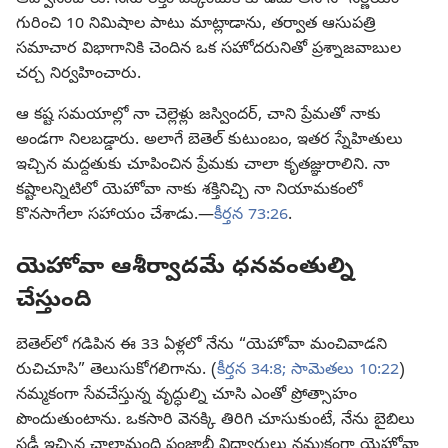
ఆహ్వానించారు. నేను రక్తం ఎక్కించుకోకూడదు అనే నా నిర్ణయం
గురించి 10 నిమిషాల పాటు మాట్లాడాను, తర్వాత ఆసుపత్రి
సమాచార విభాగానికి చెందిన ఒక సహోదరునితో ప్రశ్నాజవాబుల
చర్చ నిర్వహించారు.
ఆ కష్ట సమయాల్లో నా చెల్లెళ్లు జస్విందర్‌, చాని ప్రేమతో నాకు
అండగా నిలబడ్డారు. అలాగే బెతెల్‌ కుటుంబం, ఇతర స్నేహితులు
ఇచ్చిన మద్దతుకు చూపించిన ప్రేమకు చాలా కృతజ్ఞురాలిని. నా
కష్టాలన్నిటిలో యెహోవా నాకు శక్తినిచ్చి నా నియామకంలో
కొనసాగేలా సహాయం చేశాడు.—
కీర్తన 73:26
.
యెహోవా ఆశీర్వాదమే ధనవంతుల్ని
చేస్తుంది
బెతెల్‌లో గడిపిన ఈ 33 ఏళ్లలో నేను “యెహోవా మంచివాడని
రుచిచూసి” తెలుసుకోగలిగాను. (
కీర్తన 34:8;
సామెతలు 10:22
)
నమ్మకంగా సేవచేస్తున్న వృద్ధుల్ని చూసి ఎంతో ప్రోత్సాహం
పొందుతుంటాను. ఒకసారి వెనక్కి తిరిగి చూసుకుంటే, నేను బైబిలు
స్టడీ ఇచ్చిన చాలామంది పంజాబీ విద్యార్థులు నమ్మకంగా యెహోవా