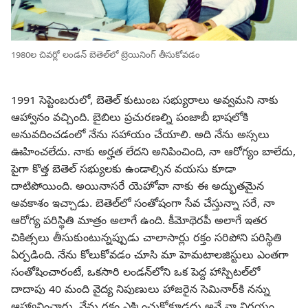
1980ల చివర్లో లండన్‌ బెతెల్‌లో ట్రెయినింగ్‌ తీసుకోవడం
1991 సెప్టెంబరులో, బెతెల్‌ కుటుంబ సభ్యురాలు అవ్వమని నాకు
ఆహ్వానం వచ్చింది. బైబిలు ప్రచురణల్ని పంజాబీ భాషలోకి
అనువదించడంలో నేను సహాయం చేయాలి. అది నేను అస్సలు
ఊహించలేదు. నాకు అర్హత లేదని అనిపించింది, నా ఆరోగ్యం బాలేదు,
పైగా కొత్త బెతెల్‌ సభ్యులకు ఉండాల్సిన వయసు కూడా
దాటిపోయింది. అయినాసరే యెహోవా నాకు ఈ అద్భుతమైన
అవకాశం ఇచ్చాడు. బెతెల్‌లో సంతోషంగా సేవ చేస్తున్నా సరే, నా
ఆరోగ్య పరిస్థితి మాత్రం అలాగే ఉంది. కీమోథెరపీ అలాగే ఇతర
చికిత్సలు తీసుకుంటున్నప్పుడు చాలాసార్లు రక్తం సరిపోని పరిస్థితి
ఏర్పడింది. నేను కోలుకోవడం చూసి మా హెమటాలజిస్టులు ఎంతగా
సంతోషించారంటే, ఒకసారి లండన్‌లోని ఒక పెద్ద హాస్పిటల్‌లో
దాదాపు 40 మంది వైద్య నిపుణులు హాజరైన సెమినార్‌కి నన్ను