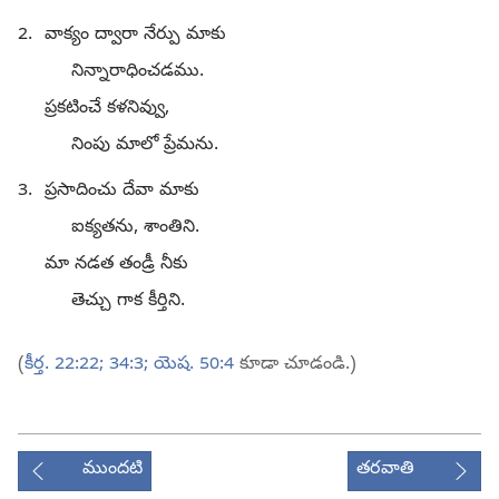
2.
వాక్యం ద్వారా నేర్పు మాకు
నిన్నారాధించడము.
ప్రకటించే కళనివ్వు,
నింపు మాలో ప్రేమను.
3.
ప్రసాదించు దేవా మాకు
ఐక్యతను, శాంతిని.
మా నడత తండ్రీ నీకు
తెచ్చు గాక కీర్తిని.
(
కీర్త. 22:22;
34:3;
యెష. 50:4
కూడా చూడండి.)
ముందటి
తరవాతి