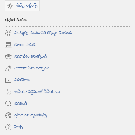
థీమ్స్ సెట్టింగ్స్
త్వరిత లింక్‌లు
మిమ్మల్ని కలవడానికి రిక్వెస్టు చేయండి
కూటం వెతుకు
(కొత్త
విండో
సమావేశం కనుక్కోండి
(కొత్త
ఓపెన్‌
విండో
అవుతుంది)
తాజాగా ఏమి వచ్చాయి
ఓపెన్‌
అవుతుంది)
వీడియోలు
ఆడియో వర్ణనలతో వీడియోలు
వెదకండి
గ్లోబల్‌ కమ్యూనికేషన్స్‌
హెల్ప్‌