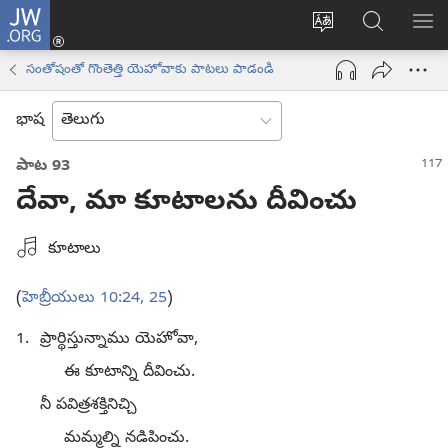
JW.ORG
లాగిన్
సైట్
JW.ORGలో
మె
(కొత్త
భాష
వెదకండి
చూ
విండో
సంతోషంతో గొంతెత్తి యెహోవాకు పాటలు పాడండి
మార్చండి
ఓపెన్‌
అవుతుంది)
భాష
పాట 93
దేవా, మా కూటాలను దీవించు
ఒక
కూటాలు
ఆడియో
రికార్డింగ్‌ను
(
హెబ్రీయులు 10:24, 25
)
ఎంచుకోండి
1.
ప్రార్థిస్తున్నాము యెహోవా,
ఈ కూటాన్ని దీవించు.
నీ పవిత్రశక్తినిచ్చి
మమ్మల్ని నడిపించు.