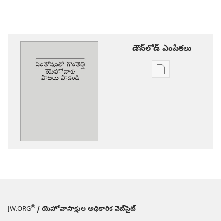
డౌన్‌లోడ్‌ ఎంపికలు
ప్రచురణల
డౌన్‌లోడ్‌
ఎంపికలు
సంతోషంతో
గొంతెత్తి
యెహోవాకు
పాటలు
పాడండి
®
JW.ORG
/ యెహోవాసాక్షుల అధికారిక వెబ్‌సైట్‌