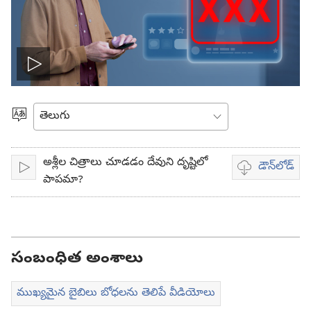
వీడియో
ప్లే
భాష
ఎంచుకోండి
చేయి
అశ్లీల చిత్రాలు చూడడం దేవుని దృష్టిలో
డౌన్‌లోడ్‌
ప్లే
వీడియో
పాపమా?
డౌన్‌లోడ్‌
ఎంపికలు
సంబంధిత అంశాలు
ముఖ్యమైన బైబిలు బోధలను తెలిపే వీడియోలు