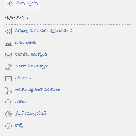
థీమ్స్ సెట్టింగ్స్
త్వరిత లింక్‌లు
మిమ్మల్ని కలవడానికి రిక్వెస్టు చేయండి
కూటం వెతుకు
(కొత్త
విండో
సమావేశం కనుక్కోండి
(కొత్త
ఓపెన్‌
విండో
అవుతుంది)
తాజాగా ఏమి వచ్చాయి
ఓపెన్‌
అవుతుంది)
వీడియోలు
ఆడియో వర్ణనలతో వీడియోలు
వెదకండి
గ్లోబల్‌ కమ్యూనికేషన్స్‌
హెల్ప్‌