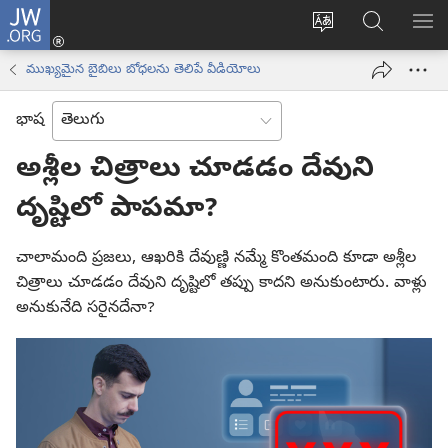
JW.ORG
లాగిన్
సైట్
JW.ORGలో
మె
(కొత్త
భాష
వెదకండి
చూ
విండో
ముఖ్యమైన బైబిలు బోధలను తెలిపే వీడియోలు
మార్చండి
ఓపెన్‌
అవుతుంది)
భాష
అశ్లీల చిత్రాలు చూడడం దేవుని
దృష్టిలో పాపమా?
చాలామంది ప్రజలు, ఆఖరికి దేవుణ్ణి నమ్మే కొంతమంది కూడా అశ్లీల
చిత్రాలు చూడడం దేవుని దృష్టిలో తప్పు కాదని అనుకుంటారు. వాళ్లు
అనుకునేది సరైనదేనా?