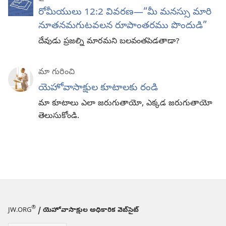
రోమీయులు 12:2 వివరణ​—“మీ మనస్సు మారి
నూతనమగుటవలన రూపాంతరము పొందుడి”
దేవుడు ప్రజల్ని మారమని బలవంతపెడతాడా?
మా గురించి
యెహోవాసాక్షుల కూటాలకు రండి
మా కూటాలు ఎలా జరుగుతాయో, ఎక్కడ జరుగుతాయో
తెలుసుకోండి.
®
JW.ORG
/ యెహోవాసాక్షుల అధికారిక వెబ్‌సైట్‌