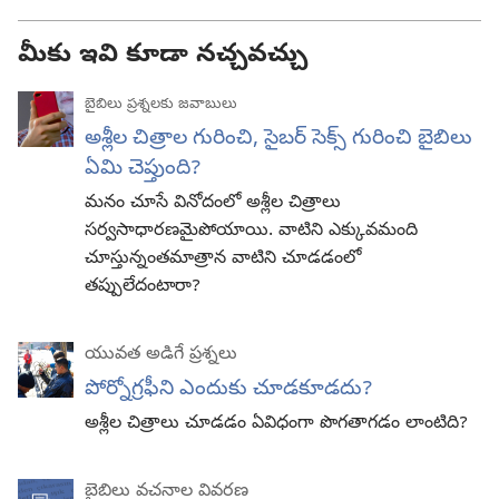
మీకు ఇవి కూడా నచ్చవచ్చు
బైబిలు ప్రశ్నలకు జవాబులు
అశ్లీల చిత్రాల గురించి, సైబర్‌ సెక్స్‌ గురించి బైబిలు
ఏమి చెప్తుంది?
మనం చూసే వినోదంలో అశ్లీల చిత్రాలు
సర్వసాధారణమైపోయాయి. వాటిని ఎక్కువమంది
చూస్తున్నంతమాత్రాన వాటిని చూడడంలో
తప్పులేదంటారా?
యువత అడిగే ప్రశ్నలు
పోర్నోగ్రఫీని ఎందుకు చూడకూడదు?
అశ్లీల చిత్రాలు చూడడం ఏవిధంగా పొగతాగడం లాంటిది?
బైబిలు వచనాల వివరణ