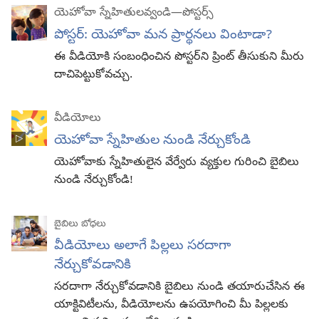
యెహోవా స్నేహితులవ్వండి—పోస్టర్స్‌
పోస్టర్‌: యెహోవా మన ప్రార్థనలు వింటాడా?
ఈ వీడియోకి సంబంధించిన పోస్టర్‌ని ప్రింట్‌ తీసుకుని మీరు
దాచిపెట్టుకోవచ్చు.
వీడియోలు
యెహోవా స్నేహితుల నుండి నేర్చుకోండి
యెహోవాకు స్నేహితులైన వేర్వేరు వ్యక్తుల గురించి బైబిలు
నుండి నేర్చుకోండి!
బైబిలు బోధలు
వీడియోలు అలాగే పిల్లలు సరదాగా
నేర్చుకోవడానికి
సరదాగా నేర్చుకోవడానికి బైబిలు నుండి తయారుచేసిన ఈ
యాక్టివిటీలను, వీడియోలను ఉపయోగించి మీ పిల్లలకు