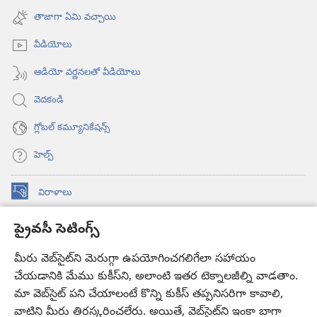
విండో
అవుతుంది)
తాజాగా ఏమి వచ్చాయి
ఓపెన్‌
అవుతుంది)
వీడియోలు
ఆడియో వర్ణనలతో వీడియోలు
వెదకండి
గ్లోబల్‌ కమ్యూనికేషన్స్‌
హెల్ప్‌
విరాళాలు
(కొత్త
విండో
ప్రైవసీ సెటింగ్స్
ఓపెన్‌
కావలికోట ఆన్‌లైన్‌ లైబ్రరీ
(కొత్త
అవుతుంది)
విండో
మీరు వెబ్‌సైట్‌ని మెరుగ్గా ఉపయోగించగలిగేలా సహాయం
®
JW Hub
ఓపెన్‌
(కొత్త
చేయడానికి మేము కుకీస్‌ని, అలాంటి ఇతర టెక్నాలజీల్ని వాడతాం.
అవుతుంది)
విండో
మా వెబ్‌సైట్‌ పని చేయాలంటే కొన్ని కుకీస్‌ తప్పనిసరిగా కావాలి,
JW లైబ్రరీ
యాప్‌
ఓపెన్‌
వాటిని మీరు తిరస్కరించలేరు. అయితే, వెబ్‌సైట్‌ని ఇంకా బాగా