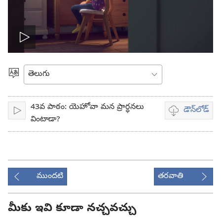
వీడియో
ప్లే
భాష
ఎంచుకోండి
చేయి
43వ పాఠం: యెహోవా మన ప్రార్థనలు
డౌన్‌లోడ్‌
ప్లే
వీడియో
వింటాడా?
డౌన్‌లోడ్‌
ఎంపికలు
ముందటి
తరవాతి
మీకు ఇవి కూడా నచ్చవచ్చు