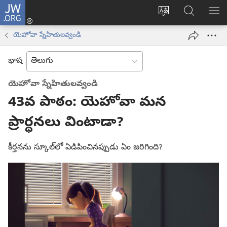
JW.ORG
లాగిన్
సైట్
JW.ORGలో
మె
(కొత్త
భాష
వెదకండి
చూ
విండో
యెహోవా స్నేహితులవ్వండి
మార్చండి
ఓపెన్‌
అవుతుంది)
భాష
యెహోవా స్నేహితులవ్వండి
43వ పాఠం: యెహోవా మన
ప్రార్థనలు వింటాడా?
కీర్తనను స్కూల్‌లో ఏడిపించినప్పుడు ఏం జరిగింది?