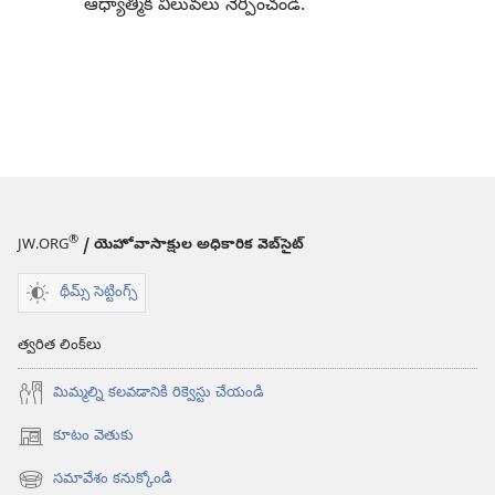
ఆధ్యాత్మిక విలువలు నేర్పించండి.
®
JW.ORG
/ యెహోవాసాక్షుల అధికారిక వెబ్‌సైట్‌
థీమ్స్ సెట్టింగ్స్
త్వరిత లింక్‌లు
మిమ్మల్ని కలవడానికి రిక్వెస్టు చేయండి
కూటం వెతుకు
(కొత్త
విండో
సమావేశం కనుక్కోండి
(కొత్త
ఓపెన్‌