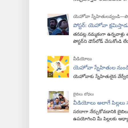
యెహోవా స్నేహితులవ్వండి—పోస్ట
పోస్టర్‌: యెహోవా క్షమిస్తాడ
తనపట్ల నమ్మకంగా ఉన్నవాళ్లు తప
పోస్టర్‌ని డౌన్‌లోడ్‌ చేసుకోండి లే
వీడియోలు
యెహోవా స్నేహితుల నుండి 
యెహోవాకు స్నేహితులైన వేర్వేరు 
బైబిలు బోధలు
వీడియోలు అలాగే పిల్లలు 
సరదాగా నేర్చుకోవడానికి బైబ
ఉపయోగించి మీ పిల్లలకు ఆధ్యాత