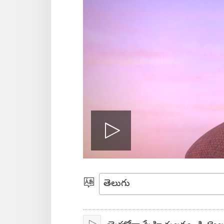
వీడియో
ప్లే
భాష
ఎంచుకోండి
చేయి