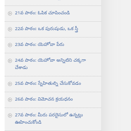
21వ పాఠం: ఓపిక చూపించండి
22వ పాఠం
:
ఒక పురుషుడు, ఒక స్త్రీ
23వ పాఠం: యెహోవా పేరు
24వ పాఠం: యెహోవా అన్నిటిని చక్కగా
చేశాడు
25వ పాఠం
:
స్నేహితుల్ని చేసుకోవడం
26వ పాఠం: విమోచన క్రయధనం
27వ పాఠం: మీరు పరదైసులో ఉన్నట్లు
ఊహించుకోండి