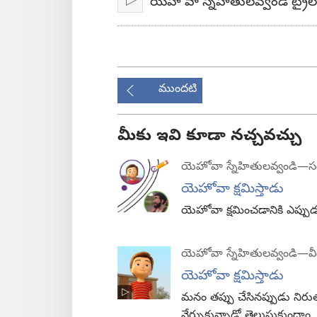
యెహోవా స్నేహితులవ్వండి ట్రైలర
ప్లే
ముందటి
మీకు ఇవి కూడా నచ్చవచ్చు
యెహోవా స్నేహితులవ్వండి​—
యెహోవా క్షమిస్తాడు
యెహోవా క్షమించడానికి ఎప్పుడ
యెహోవా స్నేహితులవ్వండి​—వ
యెహోవా క్షమిస్తాడు
మనం తప్పు చేసినప్పుడు నిరు
నేర్చుకున్నాడో తెలుసుకుందాం.