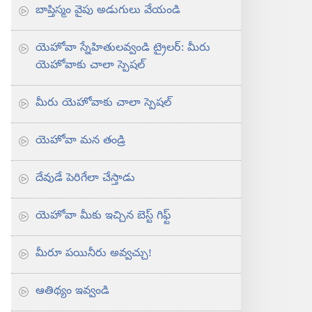
బాప్తిస్మం వైపు అడుగులు వేయండి
యెహోవా స్నేహితులవ్వండి ట్రైలర్‌: మీరు
యెహోవాకు చాలా స్పెషల్‌
మీరు యెహోవాకు చాలా స్పెషల్‌
యెహోవా మన తండ్రి
దేవుడే పెరిగేలా చేస్తాడు
యెహోవా మీకు ఇచ్చిన బెస్ట్‌ గిఫ్ట్‌
మీరూ పయినీరు అవ్వచ్చు!
ఆతిథ్యం ఇవ్వండి