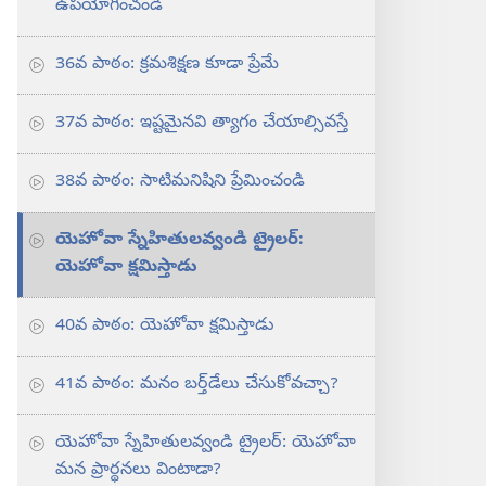
ఉపయోగించండి
36వ పాఠం: క్రమశిక్షణ కూడా ప్రేమే
37వ పాఠం: ఇష్టమైనవి త్యాగం చేయాల్సివస్తే
38వ పాఠం: సాటిమనిషిని ప్రేమించండి
యెహోవా స్నేహితులవ్వండి ట్రైలర్‌:
యెహోవా క్షమిస్తాడు
40వ పాఠం: యెహోవా క్షమిస్తాడు
41వ పాఠం: మనం బర్త్‌డేలు చేసుకోవచ్చా?
యెహోవా స్నేహితులవ్వండి ట్రైలర్‌: యెహోవా
మన ప్రార్థనలు వింటాడా?