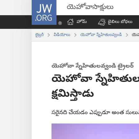
JW.ORG
యెహోవాసాక్షులు
హోమ్‌
బైబిలు బోధలు
లైబ్రరీ
వీడియోలు
యెహోవా స్నేహితులవ్వండి
యెహో
యెహోవా స్నేహితులవ్వండి ట్రైలర్‌
యెహోవా స్నేహితులవ
క్షమిస్తాడు
సరైనది చేయడం ఎప్పుడూ అంత సులువు 