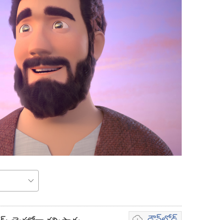
డౌన్‌లోడ్‌