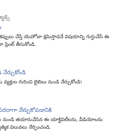
ర్స్‌
ు
్పులు చేస్తే యెహోవా క్షమిస్తాడనే విషయాన్ని గుర్తుచేసే ఈ
దా ప్రింట్‌ తీసుకోండి.
నేర్చుకోండి
వ్యక్తుల గురించి బైబిలు నుండి నేర్చుకోండి!
సరదాగా నేర్చుకోవడానికి
ిలు నుండి తయారుచేసిన ఈ యాక్టివిటీలను, వీడియోలను
్మిక విలువలు నేర్పించండి.