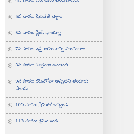
4వ పాఠం: దొంగతనం చేయకూడదు
5వ పాఠం: ప్రీచింగ్‌కి వెళ్దాం
6వ పాఠం: ప్లీజ్‌, థాంక్యూ
7వ పాఠం: ఇస్తే ఆనందాన్ని పొందుతాం
8వ పాఠం: శుభ్రంగా ఉండండి
9వ పాఠం: యెహోవా అన్నిటిని తయారు
చేశాడు
10వ పాఠం: ప్రేమతో ఇవ్వండి
11వ పాఠం: క్షమించండి