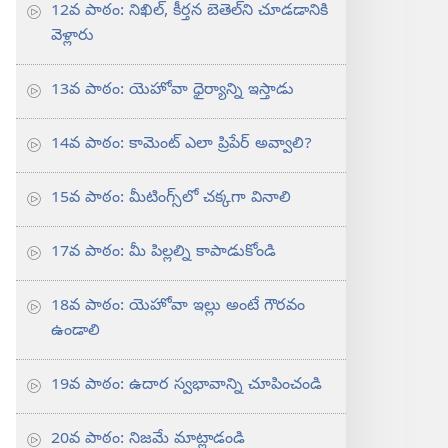
12వ పాఠం: నిఖిల్‌, కీర్తన బెతెల్‌ని చూడడానికి
వెళ్లారు
13వ పాఠం: యెహోవా ధైర్యాన్ని ఇస్తాడు
14వ పాఠం: కామెంట్‌ ఎలా ప్రిపేర్‌ అవ్వాలి?
15వ పాఠం: మీటింగ్స్‌లో చక్కగా వినాలి
17వ పాఠం: మీ పిల్లల్ని కాపాడుకోండి
18వ పాఠం: యెహోవా ఇల్లు అంటే గౌరవం
ఉండాలి
19వ పాఠం: ఉదార స్వభావాన్ని చూపించండి
20వ పాఠం: నిజమే మాట్లాడండి