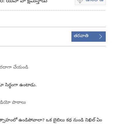
్‌: యెహోవా క్షమిస్తాడు
వీడియో
డౌన్‌లోడ్‌
ఎంపికలు
తరవాతి
సరదాగా చేయండి
ూ సిద్ధంగా ఉంటాడు.
ీడియో పాఠాలు
త్సాహంలో ఉండిపోవాలా? ఒక బైబిలు కథ నుండి నిఖిల్‌ ఏం