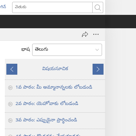
గిన్
ొత్త
వెతుకు
ండో
ెన్‌
వుతుంది)
భాష
విషయసూచిక
ముందటి
తరవాతి
1వ పాఠం: మీ అమ్మానాన్నలకు లోబడండి
2వ పాఠం: యెహోవాకు లోబడండి
3వ పాఠం: ఎప్పుడైనా ప్రార్థించండి