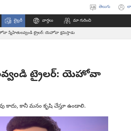
తెలుగు
లా
భాష
(క
ఎంచుకోండి
వి
లైబ్రరీ
వార్తలు
మా గురించి
ఓప
అ
వా స్నేహితులవ్వండి ట్రైలర్‌: యెహోవా క్షమిస్తాడు
్వండి ట్రైలర్‌: యెహోవా
కాదు, కానీ మనం కృషి చేస్తూ ఉండాలి.