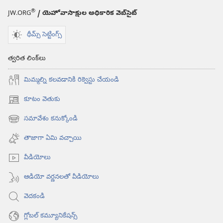
®
JW.ORG
/ యెహోవాసాక్షుల అధికారిక వెబ్‌సైట్‌
థీమ్స్ సెట్టింగ్స్
త్వరిత లింక్‌లు
మిమ్మల్ని కలవడానికి రిక్వెస్టు చేయండి
కూటం వెతుకు
(కొత్త
విండో
సమావేశం కనుక్కోండి
(కొత్త
ఓపెన్‌
విండో
అవుతుంది)
తాజాగా ఏమి వచ్చాయి
ఓపెన్‌
అవుతుంది)
వీడియోలు
ఆడియో వర్ణనలతో వీడియోలు
వెదకండి
గ్లోబల్‌ కమ్యూనికేషన్స్‌