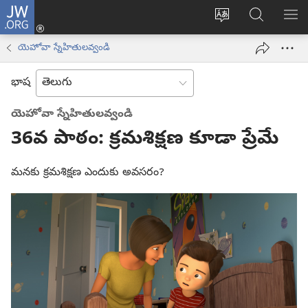
JW.ORG
లాగిన్
సైట్
JW.ORGలో
మె
(కొత్త
భాష
వెదకండి
చూ
విండో
యెహోవా స్నేహితులవ్వండి
మార్చండి
ఓపెన్‌
అవుతుంది)
భాష
యెహోవా స్నేహితులవ్వండి
36వ పాఠం: క్రమశిక్షణ కూడా ప్రేమే
మనకు క్రమశిక్షణ ఎందుకు అవసరం?