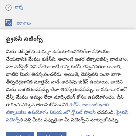
హెల్ప్‌
విరాళాలు
(కొత్త
విండో
ప్రైవసీ సెటింగ్స్
ఓపెన్‌
కావలికోట ఆన్‌లైన్‌ లైబ్రరీ
(కొత్త
అవుతుంది)
విండో
మీరు వెబ్‌సైట్‌ని మెరుగ్గా ఉపయోగించగలిగేలా సహాయం
®
JW Hub
ఓపెన్‌
(కొత్త
చేయడానికి మేము కుకీస్‌ని, అలాంటి ఇతర టెక్నాలజీల్ని వాడతాం.
అవుతుంది)
విండో
మా వెబ్‌సైట్‌ పని చేయాలంటే కొన్ని కుకీస్‌ తప్పనిసరిగా కావాలి,
JW లైబ్రరీ
యాప్‌
ఓపెన్‌
వాటిని మీరు తిరస్కరించలేరు. అయితే, వెబ్‌సైట్‌ని ఇంకా బాగా
అవుతుంది)
తీర్చిదిద్దడానికి మాత్రమే వాడే అదనపు కుకీస్‌ ఉంటాయి. వాటిని
కావలికోట లైబ్రరీ
మీరు అంగీకరించవచ్చు లేదా తిరస్కరించవచ్చు. ఆ సమాచారంలో
దేన్నీ మేము అమ్మం లేదా మార్కెటింగ్‌ కోసం ఉపయోగించం. దీని
గురించి ఎక్కువ తెలుసుకోవడానికి
కుకీస్, అలాంటి ఇతర
టెక్నాలజీల ఉపయోగం విషయంలో గ్లోబల్ పాలసీ
చదవండి.
ప్రైవసీ
Copyright
© 2026 Watch Tower Bible and Tract Society of Pennsylvania.
సెటింగ్స్‌
కి వెళ్లి మీరు ఎప్పుడైనా మీ సెటింగ్స్‌ని మార్చుకోవచ్చు.
వ
వినియోగంపై షరతులు
|
ప్రైవసీ పాలసీ
|
ప్రైవసీ సెటింగ్స్
చూ