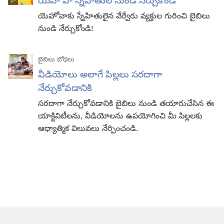
యెహోవా స్నేహితుల నుండి నేర్చుకోండి
యెహోవాకు స్నేహితులైన వేర్వేరు వ్యక్తుల గురించి బైబిలు
నుండి నేర్చుకోండి!
బైబిలు బోధలు
వీడియోలు అలాగే పిల్లలు సరదాగా
నేర్చుకోవడానికి
సరదాగా నేర్చుకోవడానికి బైబిలు నుండి తయారుచేసిన ఈ
యాక్టివిటీలను, వీడియోలను ఉపయోగించి మీ పిల్లలకు
ఆధ్యాత్మిక విలువలు నేర్పించండి.