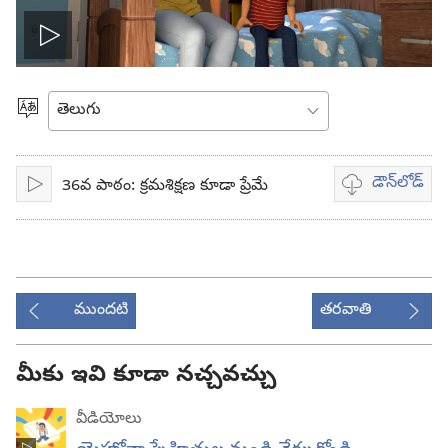
వీడియో
ప్లే
భాష
ఎంచుకోండి
చేయి
డౌన్‌లోడ్‌
36వ పాఠం: క్రమశిక్షణ కూడా ప్రేమే
ప్లే
వీడియో
డౌన్‌లోడ్‌
ఎంపికలు
ముందటి
తరవాతి
మీకు ఇవి కూడా నచ్చవచ్చు
వీడియోలు