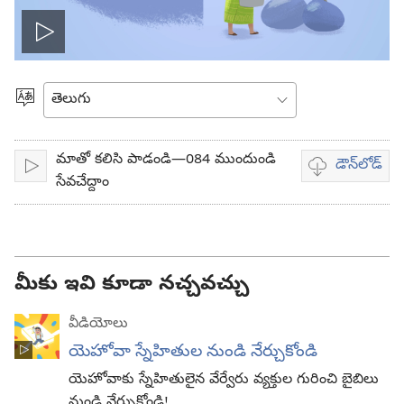
వీడియో
ప్లే
భాష
ఎంచుకోండి
చేయి
మాతో కలిసి పాడండి—084 ముందుండి
డౌన్‌లోడ్‌
ప్లే
వీడియో
సేవచేద్దాం
డౌన్‌లోడ్‌
ఎంపికలు
మీకు ఇవి కూడా నచ్చవచ్చు
వీడియోలు
యెహోవా స్నేహితుల నుండి నేర్చుకోండి
యెహోవాకు స్నేహితులైన వేర్వేరు వ్యక్తుల గురించి బైబిలు
నుండి నేర్చుకోండి!