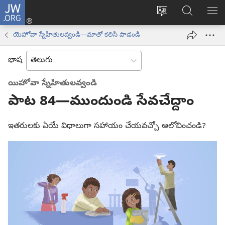
JW.ORG
లాగిన్
సైట్
JW.ORGలో
మె
(కొత్త
భాష
వెదకండి
చూ
విండో
యెహోవా స్నేహితులవ్వండి—మాతో కలిసి పాడండి
మార్చండి
ఓపెన్‌
అవుతుంది)
భాష
యిహోవా స్నేహితులవ్వండి
పాట 84—ముందుండి సేవచేద్దాం
ఇతరులకు ఏయే విధాలుగా సహాయం చేయవచ్చో ఆలోచించండి?