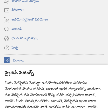
తాజాగా ఏమి వచ్చాయి
ఓపెన్‌
అవుతుంది)
వీడియోలు
ఆడియో వర్ణనలతో వీడియోలు
వెదకండి
గ్లోబల్‌ కమ్యూనికేషన్స్‌
హెల్ప్‌
విరాళాలు
(కొత్త
విండో
ప్రైవసీ సెటింగ్స్
ఓపెన్‌
కావలికోట ఆన్‌లైన్‌ లైబ్రరీ
(కొత్త
అవుతుంది)
విండో
మీరు వెబ్‌సైట్‌ని మెరుగ్గా ఉపయోగించగలిగేలా సహాయం
®
JW Hub
ఓపెన్‌
(కొత్త
చేయడానికి మేము కుకీస్‌ని, అలాంటి ఇతర టెక్నాలజీల్ని వాడతాం.
అవుతుంది)
విండో
మా వెబ్‌సైట్‌ పని చేయాలంటే కొన్ని కుకీస్‌ తప్పనిసరిగా కావాలి,
JW లైబ్రరీ
యాప్‌
ఓపెన్‌
వాటిని మీరు తిరస్కరించలేరు. అయితే, వెబ్‌సైట్‌ని ఇంకా బాగా
అవుతుంది)
తీర్చిదిద్దడానికి మాత్రమే వాడే అదనపు కుకీస్‌ ఉంటాయి. వాటిని