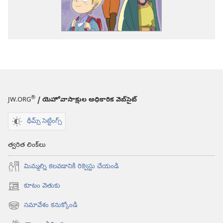
®
JW.ORG
/ యెహోవాసాక్షుల అధికారిక వెబ్‌సైట్‌
థీమ్స్ సెట్టింగ్స్
త్వరిత లింక్‌లు
మిమ్మల్ని కలవడానికి రిక్వెస్టు చేయండి
కూటం వెతుకు
(కొత్త
విండో
సమావేశం కనుక్కోండి
(కొత్త
ఓపెన్‌
విండో
అవుతుంది)