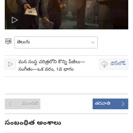
వీడియో
ప్లే
భాష
ఎంచుకోండి
చేయి
మన సంస్థ చరిత్రలోని కొన్ని పేజీలు—
డౌన్‌లోడ్‌
ప్లే
వీడియో
సంగీతం—ఒక వరం, 1వ భాగం
డౌన్‌లోడ్‌
ఎంపికలు
ముందటి
తరవాతి
సంబంధిత అంశాలు