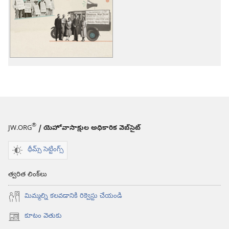
డౌన్‌లోడ్‌
ఎంపికలు
మన
సంస్థ
చరిత్రలోని
కొన్ని
పేజీలు
®
JW.ORG
/ యెహోవాసాక్షుల అధికారిక వెబ్‌సైట్‌
థీమ్స్ సెట్టింగ్స్
త్వరిత లింక్‌లు
మిమ్మల్ని కలవడానికి రిక్వెస్టు చేయండి
కూటం వెతుకు
(కొత్త