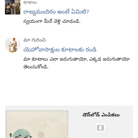
కూటాలు
రాజ్యమందిరం అంటే ఏమిటి?
స్వయంగా మీరే వెళ్లి చూడండి.
మా గురించి
యెహోవాసాక్షుల కూటాలకు రండి
మా కూటాలు ఎలా జరుగుతాయో, ఎక్కడ జరుగుతాయో
తెలుసుకోండి.
డౌన్‌లోడ్‌ ఎంపికలు
వీడియో