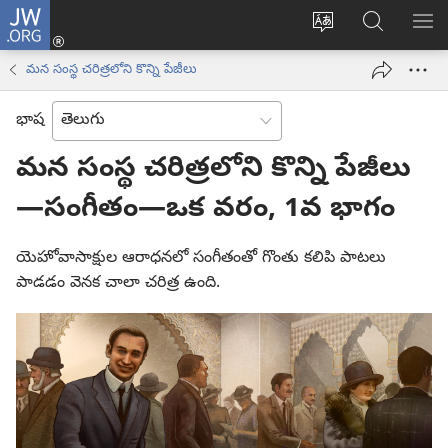
JW.ORG
లాగిన్
సైట్
JW.ORGలో
మె
(కొత్త
భాష
వెదకండి
చూ
విండో
మన సంస్థ చరిత్రలోని కొన్ని పేజీలు
మార్చండి
ఓపెన్‌
అవుతుంది)
భాష
మన సంస్థ చరిత్రలోని కొన్ని పేజీలు
—సంగీతం—ఒక వరం, 1వ భాగం
యెహోవాసాక్షుల ఆరాధనలో సంగీతంతో గొంతు కలిపి పాటలు
పాడడం వెనక చాలా చరిత్ర ఉంది.