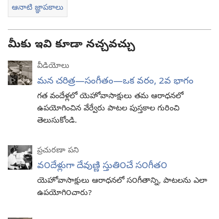
ఆనాటి జ్ఞాపకాలు
మీకు ఇవి కూడా నచ్చవచ్చు
వీడియోలు
మన చరిత్ర—సంగీతం—ఒక వరం, 2వ భాగం
గత వందేళ్లలో యెహోవాసాక్షులు తమ ఆరాధనలో
ఉపయోగించిన వేర్వేరు పాటల పుస్తకాల గురించి
తెలుసుకోండి.
ప్రచురణా పని
వ౦దేళ్లుగా దేవుణ్ణి స్తుతి౦చే స౦గీత౦
యెహోవాసాక్షులు ఆరాధనలో స౦గీతాన్ని, పాటలను ఎలా
ఉపయోగి౦చారు?