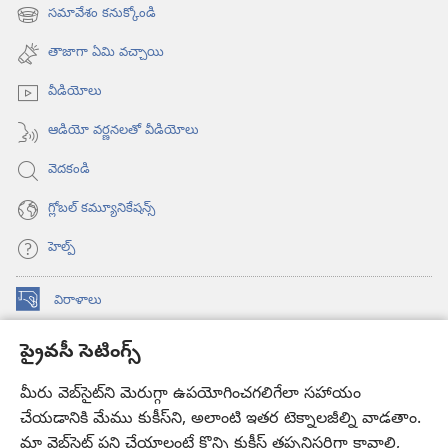
విండో
సమావేశం కనుక్కోండి
(కొత్త
ఓపెన్‌
విండో
అవుతుంది)
తాజాగా ఏమి వచ్చాయి
ఓపెన్‌
అవుతుంది)
వీడియోలు
ఆడియో వర్ణనలతో వీడియోలు
వెదకండి
గ్లోబల్‌ కమ్యూనికేషన్స్‌
హెల్ప్‌
విరాళాలు
(కొత్త
విండో
ప్రైవసీ సెటింగ్స్
ఓపెన్‌
కావలికోట ఆన్‌లైన్‌ లైబ్రరీ
(కొత్త
అవుతుంది)
విండో
మీరు వెబ్‌సైట్‌ని మెరుగ్గా ఉపయోగించగలిగేలా సహాయం
®
JW Hub
ఓపెన్‌
చేయడానికి మేము కుకీస్‌ని, అలాంటి ఇతర టెక్నాలజీల్ని వాడతాం.
(కొత్త
అవుతుంది)
విండో
మా వెబ్‌సైట్‌ పని చేయాలంటే కొన్ని కుకీస్‌ తప్పనిసరిగా కావాలి,