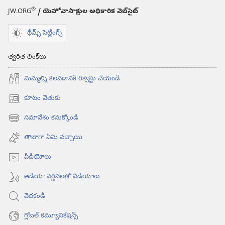
®
JW.ORG
/ యెహోవాసాక్షుల అధికారిక వెబ్‌సైట్‌
థీమ్స్ సెట్టింగ్స్
త్వరిత లింక్‌లు
మిమ్మల్ని కలవడానికి రిక్వెస్టు చేయండి
కూటం వెతుకు
(కొత్త
విండో
సమావేశం కనుక్కోండి
(కొత్త
ఓపెన్‌
విండో
అవుతుంది)
తాజాగా ఏమి వచ్చాయి
ఓపెన్‌
అవుతుంది)
వీడియోలు
ఆడియో వర్ణనలతో వీడియోలు
వెదకండి
గ్లోబల్‌ కమ్యూనికేషన్స్‌