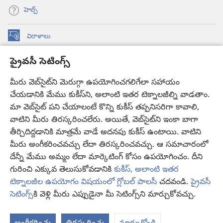
హెల్ప్‌
విరాళాలు
(కొత్త
విండో
ప్రైవసీ సెటింగ్స్
ఓపెన్‌
కావలికోట ఆన్‌లైన్‌ లైబ్రరీ
(కొత్త
అవుతుంది)
విండో
మీరు వెబ్‌సైట్‌ని మెరుగ్గా ఉపయోగించగలిగేలా సహాయం
®
JW Hub
ఓపెన్‌
చేయడానికి మేము కుకీస్‌ని, అలాంటి ఇతర టెక్నాలజీల్ని వాడతాం.
(కొత్త
అవుతుంది)
విండో
మా వెబ్‌సైట్‌ పని చేయాలంటే కొన్ని కుకీస్‌ తప్పనిసరిగా కావాలి,
JW లైబ్రరీ
యాప్‌
ఓపెన్‌
వాటిని మీరు తిరస్కరించలేరు. అయితే, వెబ్‌సైట్‌ని ఇంకా బాగా
అవుతుంది)
తీర్చిదిద్దడానికి మాత్రమే వాడే అదనపు కుకీస్‌ ఉంటాయి. వాటిని
కావలికోట లైబ్రరీ
మీరు అంగీకరించవచ్చు లేదా తిరస్కరించవచ్చు. ఆ సమాచారంలో
దేన్నీ మేము అమ్మం లేదా మార్కెటింగ్‌ కోసం ఉపయోగించం. దీని
గురించి ఎక్కువ తెలుసుకోవడానికి
కుకీస్, అలాంటి ఇతర
టెక్నాలజీల ఉపయోగం విషయంలో గ్లోబల్ పాలసీ
చదవండి.
ప్రైవసీ
Copyright
© 2026 Watch Tower Bible and Tract Society of Pennsylvania.
సెటింగ్స్‌
కి వెళ్లి మీరు ఎప్పుడైనా మీ సెటింగ్స్‌ని మార్చుకోవచ్చు.
వ
వినియోగంపై షరతులు
|
ప్రైవసీ పాలసీ
|
ప్రైవసీ సెటింగ్స్
చూ