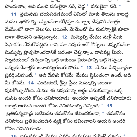
+
*
పొందుతాం, అవి మంచి పనులైనా సరే, చెడ్డ
పనులైనా సరే.
11
ప్రభువుకు భయపడడమంటే ఏమిటో మాకు తెలుసు కాబట్టి
మేము ఇతరుల్ని ఒప్పించేలా బోధిస్తూ ఉన్నాం; దేవునికి మాత్రం
మేమేంటో బాగా తెలుసు. అయితే, మేమేంటో మీ మనస్సాక్షికి కూడా
బాగా తెలుసని ఆశిస్తున్నాను.
12
మమ్మల్ని మేము మళ్లీ మీకు
సిఫారసు చేసుకోవట్లేదు కానీ, మా విషయంలో గొప్పలు చెప్పుకునేలా
మిమ్మల్ని ప్రోత్సహించడానికే ఇదంతా చెప్తున్నాం. దానివల్ల మీరు,
హృదయంలో ఉన్నదాన్ని బట్టి కాకుండా పైరూపాన్ని బట్టి గొప్పలు
+
చెప్పుకునేవాళ్లకు జవాబివ్వగలుగుతారు.
13
మేము పిచ్చివాళ్లలా
+
ప్రవర్తించివుంటే,
అది దేవుని కోసమే; మేము స్థిమితంగా ఉంటే, అది
మీ కోసమే.
14
ఎందుకంటే, క్రీస్తు ప్రేమ మమ్మల్ని బలంగా
పురికొల్పుతోంది. మేము ఈ విషయాన్ని అర్థం చేసుకున్నాం: ఒక్క
మనిషి అందరి కోసం చనిపోయాడు; అందరూ అప్పటికే చనిపోయారు
+
కాబట్టి ఆయన అందరి కోసం చనిపోవాల్సి వచ్చింది;
15
+
బ్రతికున్నవాళ్లు ఇకమీదట తమకోసం జీవించకుండా,
తమకోసం
చనిపోయి బ్రతికించబడిన వ్యక్తి కోసం జీవించాలని ఆయన అందరి
కోసం చనిపోయాడు.
+