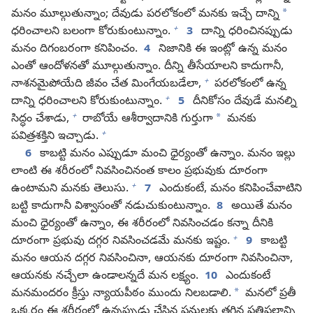
*
మనం మూల్గుతున్నాం; దేవుడు పరలోకంలో మనకు ఇచ్చే దాన్ని
+
ధరించాలని బలంగా కోరుకుంటున్నాం.
3
దాన్ని ధరించినప్పుడు
మనం దిగంబరంగా కనిపించం.
4
నిజానికి ఈ ఇంట్లో ఉన్న మనం
ఎంతో ఆందోళనతో మూల్గుతున్నాం. దీన్ని తీసేయాలని కాదుగానీ,
+
నాశనమైపోయేది జీవం చేత మింగేయబడేలా,
పరలోకంలో ఉన్న
+
దాన్ని ధరించాలని కోరుకుంటున్నాం.
5
దీనికోసం దేవుడే మనల్ని
+
*
సిద్ధం చేశాడు,
రాబోయే ఆశీర్వాదానికి గుర్తుగా
మనకు
+
పవిత్రశక్తిని ఇచ్చాడు.
6
కాబట్టి మనం ఎప్పుడూ మంచి ధైర్యంతో ఉన్నాం. మనం ఇల్లు
లాంటి ఈ శరీరంలో నివసించినంత కాలం ప్రభువుకు దూరంగా
+
ఉంటామని మనకు తెలుసు.
7
ఎందుకంటే, మనం కనిపించేవాటిని
బట్టి కాదుగానీ విశ్వాసంతో నడుచుకుంటున్నాం.
8
అయితే మనం
మంచి ధైర్యంతో ఉన్నాం, ఈ శరీరంలో నివసించడం కన్నా దీనికి
+
దూరంగా ప్రభువు దగ్గర నివసించడమే మనకు ఇష్టం.
9
కాబట్టి
మనం ఆయన దగ్గర నివసించినా, ఆయనకు దూరంగా నివసించినా,
ఆయనకు నచ్చేలా ఉండాలన్నదే మన లక్ష్యం.
10
ఎందుకంటే
*
మనమందరం క్రీస్తు న్యాయపీఠం ముందు నిలబడాలి.
మనలో ప్రతీ
ఒక్కరం ఈ శరీరంలో ఉన్నప్పుడు చేసిన పనులకు తగిన ప్రతిఫలాన్ని