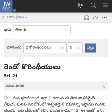
JW.ORG
లాగిన్
సైట్
JW.ORGలో
మె
(కొత్త
భాష
వెదకండి
చూ
విండో
2 కొరింథీయులు
మార్చండి
ఓపెన్‌
అవుతుంది)
భాష
అధ్యాయం
చూపించు
బైబిలు
పుస్తకం
రెండో కొరింథీయులు
5:1-21
విషయసూచిక
5
+
*
మన భూసంబంధ ఇల్లు
అయిన ఈ డేరా నాశనమైతే,
దేవుడు మనకు పరలోకంలో శాశ్వతమైన భవనాన్ని ఇస్తాడని మనకు
+
తెలుసు, అది చేతులతో కట్టిన భవనం కాదు.
2
ఈ ఇంట్లో ఉన్న