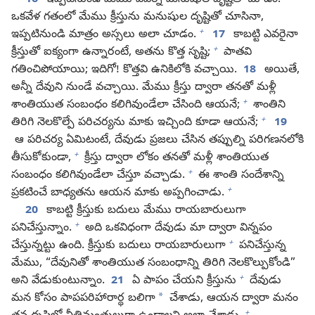
16
ఇప్పటినుండి మేము ఎవర్నీ మనుషుల దృష్టితో చూడం.
ఒకవేళ గతంలో మేము క్రీస్తును మనుషుల దృష్టితో చూసినా,
+
ఇప్పటినుండి మాత్రం అస్సలు అలా చూడం.
17
కాబట్టి ఎవరైనా
+
క్రీస్తుతో ఐక్యంగా ఉన్నారంటే, అతను కొత్త సృష్టి;
పాతవి
గతించిపోయాయి; ఇదిగో! కొత్తవి ఉనికిలోకి వచ్చాయి.
18
అయితే,
అన్నీ దేవుని నుండే వచ్చాయి. మేము క్రీస్తు ద్వారా తనతో మళ్లీ
+
శాంతియుత సంబంధం కలిగివుండేలా చేసింది ఆయనే;
శాంతిని
+
తిరిగి నెలకొల్పే పరిచర్యను మాకు ఇచ్చింది కూడా ఆయనే;
19
ఆ పరిచర్య ఏమిటంటే, దేవుడు ప్రజలు చేసిన తప్పుల్ని పరిగణనలోకి
+
తీసుకోకుండా,
క్రీస్తు ద్వారా లోకం తనతో మళ్లీ శాంతియుత
+
సంబంధం కలిగివుండేలా చేస్తూ వచ్చాడు.
ఈ శాంతి సందేశాన్ని
+
ప్రకటించే బాధ్యతను ఆయన మాకు అప్పగించాడు.
20
కాబట్టి క్రీస్తుకు బదులు మేము రాయబారులుగా
+
పనిచేస్తున్నాం.
అది ఒకవిధంగా దేవుడు మా ద్వారా విన్నపం
+
చేస్తున్నట్టు ఉంది. క్రీస్తుకు బదులు రాయబారులుగా
పనిచేస్తున్న
మేము, “దేవునితో శాంతియుత సంబంధాన్ని తిరిగి నెలకొల్పుకోండి”
+
అని వేడుకుంటున్నాం.
21
ఏ పాపం చేయని క్రీస్తును
దేవుడు
*
మన కోసం పాపపరిహారార్థ బలిగా
చేశాడు, ఆయన ద్వారా మనం
+