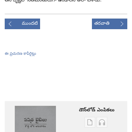
తన దృష్టిలో నీతిమంతులుగా ఉండాలని అలా చేశాడు.
ముందటి
తరవాతి
ఈ ప్రచురణ కాపీరైట్లు
డౌన్‌లోడ్‌ ఎంపికలు
ప్రచురణల
ఆడియో