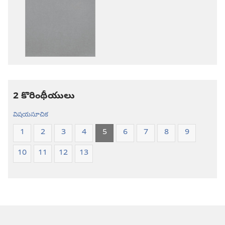
డౌన్‌లోడ్‌
డౌన్‌లోడ్‌
ఎంపికలు
ఎంపికలు
పవిత్ర
పవిత్ర
బైబిలు
బైబిలు
కొత్త
కొత్త
లోక
లోక
అనువాదం
అనువాదం
2 కొరింథీయులు
విషయసూచిక
1
2
3
4
5
6
7
8
9
10
11
12
13