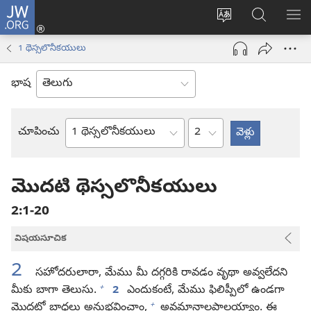
JW.ORG
లాగిన్
సైట్
JW.ORGలో
మె
(కొత్త
భాష
వెదకండి
చూ
విండో
1 థెస్సలొనీకయులు
మార్చండి
ఓపెన్‌
అవుతుంది)
భాష
అధ్యాయం
చూపించు
బైబిలు
పుస్తకం
మొదటి థెస్సలొనీకయులు
2:1-20
విషయసూచిక
2
సహోదరులారా, మేము మీ దగ్గరికి రావడం వృథా అవ్వలేదని
+
మీకు బాగా తెలుసు.
2
ఎందుకంటే, మేము ఫిలిప్పీలో ఉండగా
+
మొదట్లో బాధలు అనుభవించాం,
అవమానాలపాలయ్యాం. ఈ