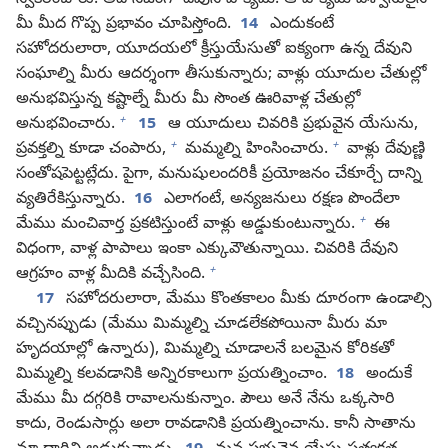
స్వీకరించారు. అది నిజంగా దేవుని వాక్యమే. ఆ వాక్యమే విశ్వాసులైన
మీ మీద గొప్ప ప్రభావం చూపిస్తోంది.
14
ఎందుకంటే
సహోదరులారా, యూదయలో క్రీస్తుయేసుతో ఐక్యంగా ఉన్న దేవుని
సంఘాల్ని మీరు ఆదర్శంగా తీసుకున్నారు; వాళ్లు యూదుల చేతుల్లో
అనుభవిస్తున్న కష్టాల్నే మీరు మీ సొంత ఊరివాళ్ల చేతుల్లో
+
అనుభవించారు.
15
ఆ యూదులు చివరికి ప్రభువైన యేసును,
+
+
ప్రవక్తల్ని కూడా చంపారు,
మమ్మల్ని హింసించారు.
వాళ్లు దేవుణ్ణి
సంతోషపెట్టట్లేదు. పైగా, మనుషులందరికీ ప్రయోజనం చేకూర్చే దాన్ని
వ్యతిరేకిస్తున్నారు.
16
ఎలాగంటే, అన్యజనులు రక్షణ పొందేలా
+
మేము మంచివార్త ప్రకటిస్తుంటే వాళ్లు అడ్డుకుంటున్నారు.
ఈ
విధంగా, వాళ్ల పాపాలు ఇంకా ఎక్కువౌతున్నాయి. చివరికి దేవుని
+
ఆగ్రహం వాళ్ల మీదికి వచ్చేసింది.
17
సహోదరులారా, మేము కొంతకాలం మీకు దూరంగా ఉండాల్సి
వచ్చినప్పుడు (మేము మిమ్మల్ని చూడలేకపోయినా మీరు మా
హృదయాల్లో ఉన్నారు), మిమ్మల్ని చూడాలనే బలమైన కోరికతో
మిమ్మల్ని కలవడానికి అన్నిరకాలుగా ప్రయత్నించాం.
18
అందుకే
మేము మీ దగ్గరికి రావాలనుకున్నాం. పౌలు అనే నేను ఒక్కసారి
కాదు, రెండుసార్లు అలా రావడానికి ప్రయత్నించాను. కానీ సాతాను