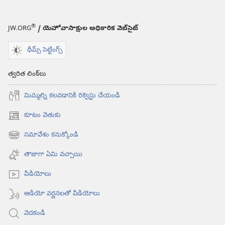
®
JW.ORG
/ యెహోవాసాక్షుల అధికారిక వెబ్‌సైట్‌
థీమ్స్ సెట్టింగ్స్
త్వరిత లింక్‌లు
మిమ్మల్ని కలవడానికి రిక్వెస్టు చేయండి
కూటం వెతుకు
(కొత్త
విండో
సమావేశం కనుక్కోండి
(కొత్త
ఓపెన్‌
విండో
అవుతుంది)
తాజాగా ఏమి వచ్చాయి
ఓపెన్‌
అవుతుంది)
వీడియోలు
ఆడియో వర్ణనలతో వీడియోలు
వెదకండి