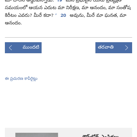
మా దారిని అడ్డుకున్నాడు.
19
మన ప్రభువైన యేసు ప్రత్యక్షత
సమయంలో ఆయన ఎదుట మా నిరీక్షణ, మా ఆనందం, మా సంతోష
+
కిరీటం ఎవరు? మీరే కదా?
20
అవును, మీరే మా ఘనత, మా
ఆనందం.
ముందటి
తరవాతి
ఈ ప్రచురణ కాపీరైట్లు