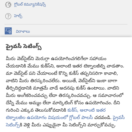
గ్లోబల్‌ కమ్యూనికేషన్స్‌
హెల్ప్‌
విరాళాలు
(కొత్త
విండో
ప్రైవసీ సెటింగ్స్
ఓపెన్‌
కావలికోట ఆన్‌లైన్‌ లైబ్రరీ
(కొత్త
అవుతుంది)
విండో
మీరు వెబ్‌సైట్‌ని మెరుగ్గా ఉపయోగించగలిగేలా సహాయం
®
JW Hub
ఓపెన్‌
చేయడానికి మేము కుకీస్‌ని, అలాంటి ఇతర టెక్నాలజీల్ని వాడతాం.
(కొత్త
అవుతుంది)
విండో
మా వెబ్‌సైట్‌ పని చేయాలంటే కొన్ని కుకీస్‌ తప్పనిసరిగా కావాలి,
JW లైబ్రరీ
యాప్‌
ఓపెన్‌
వాటిని మీరు తిరస్కరించలేరు. అయితే, వెబ్‌సైట్‌ని ఇంకా బాగా
అవుతుంది)
తీర్చిదిద్దడానికి మాత్రమే వాడే అదనపు కుకీస్‌ ఉంటాయి. వాటిని
కావలికోట లైబ్రరీ
మీరు అంగీకరించవచ్చు లేదా తిరస్కరించవచ్చు. ఆ సమాచారంలో
దేన్నీ మేము అమ్మం లేదా మార్కెటింగ్‌ కోసం ఉపయోగించం. దీని
గురించి ఎక్కువ తెలుసుకోవడానికి
కుకీస్, అలాంటి ఇతర
టెక్నాలజీల ఉపయోగం విషయంలో గ్లోబల్ పాలసీ
చదవండి.
ప్రైవసీ
Copyright
© 2026 Watch Tower Bible and Tract Society of Pennsylvania.
సెటింగ్స్‌
కి వెళ్లి మీరు ఎప్పుడైనా మీ సెటింగ్స్‌ని మార్చుకోవచ్చు.
వ
వినియోగంపై షరతులు
|
ప్రైవసీ పాలసీ
|
ప్రైవసీ సెటింగ్స్