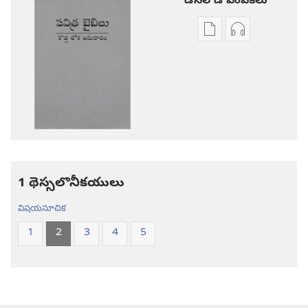
డౌన్‌లోడ్‌ ఎంపికలు
ప్రచురణల
ఆడియో
డౌన్‌లోడ్‌
డౌన్‌లోడ్‌
ఎంపికలు
ఎంపికలు
పవిత్ర
పవిత్ర
బైబిలు
బైబిలు
కొత్త
కొత్త
లోక
లోక
అనువాదం
అనువాదం
1 థెస్సలొనీకయులు
విషయసూచిక
1
2
3
4
5