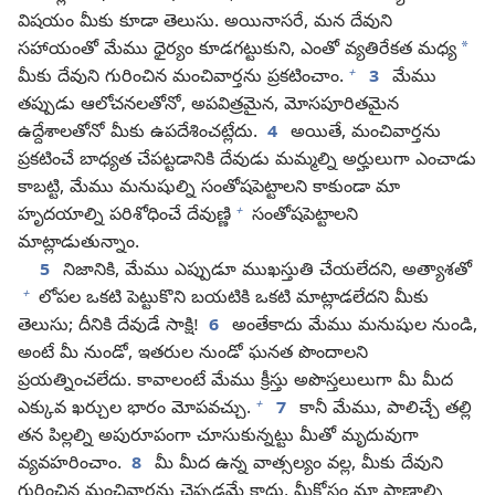
విషయం మీకు కూడా తెలుసు. అయినాసరే, మన దేవుని
*
సహాయంతో మేము ధైర్యం కూడగట్టుకుని, ఎంతో వ్యతిరేకత మధ్య
+
మీకు దేవుని గురించిన మంచివార్తను ప్రకటించాం.
3
మేము
తప్పుడు ఆలోచనలతోనో, అపవిత్రమైన, మోసపూరితమైన
ఉద్దేశాలతోనో మీకు ఉపదేశించట్లేదు.
4
అయితే, మంచివార్తను
ప్రకటించే బాధ్యత చేపట్టడానికి దేవుడు మమ్మల్ని అర్హులుగా ఎంచాడు
కాబట్టి, మేము మనుషుల్ని సంతోషపెట్టాలని కాకుండా మా
+
హృదయాల్ని పరిశోధించే దేవుణ్ణి
సంతోషపెట్టాలని
మాట్లాడుతున్నాం.
5
నిజానికి, మేము ఎప్పుడూ ముఖస్తుతి చేయలేదని, అత్యాశతో
+
లోపల ఒకటి పెట్టుకొని బయటికి ఒకటి మాట్లాడలేదని మీకు
తెలుసు; దీనికి దేవుడే సాక్షి!
6
అంతేకాదు మేము మనుషుల నుండి,
అంటే మీ నుండో, ఇతరుల నుండో ఘనత పొందాలని
ప్రయత్నించలేదు. కావాలంటే మేము క్రీస్తు అపొస్తలులుగా మీ మీద
+
ఎక్కువ ఖర్చుల భారం మోపవచ్చు.
7
కానీ మేము, పాలిచ్చే తల్లి
తన పిల్లల్ని అపురూపంగా చూసుకున్నట్టు మీతో మృదువుగా
వ్యవహరించాం.
8
మీ మీద ఉన్న వాత్సల్యం వల్ల, మీకు దేవుని
గురించిన మంచివార్తను చెప్పడమే కాదు, మీకోసం మా ప్రాణాల్ని