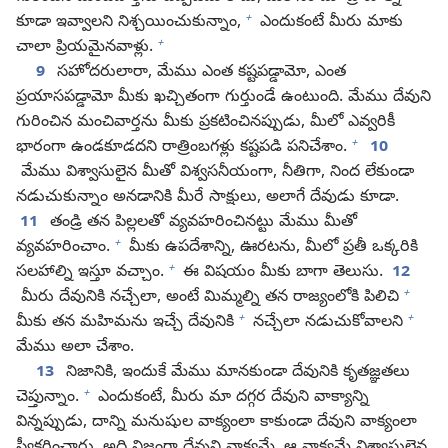
+
కూడా ఇవ్వాలని నిశ్చయించుకున్నాం,
ఎందుకంటే మీరు మాకు
+
చాలా ప్రియమైనవాళ్లు.
9
సహోదరులారా, మేము ఎంత కష్టపడ్డామో, ఎంత
ప్రయాసపడ్డామో మీకు ఖచ్చితంగా గుర్తుండే ఉంటుంది. మేము దేవుని
గురించిన మంచివార్తను మీకు ప్రకటించినప్పుడు, మీలో ఎవ్వరికీ
+
భారంగా ఉండకూడదని రాత్రింబగళ్లు కష్టపడి పనిచేశాం.
10
మేము విశ్వాసులైన మీతో విశ్వసనీయంగా, నీతిగా, నింద లేకుండా
నడుచుకున్నాం అనడానికి మీరే సాక్షులు, అలాగే దేవుడు కూడా.
11
తండ్రి తన పిల్లలతో వ్యవహరించినట్టు మేము మీతో
+
వ్యవహరించాం.
మీకు ఉపదేశాన్ని, ఊరటను, మీలో ప్రతీ ఒక్కరికి
+
సలహాల్ని ఇస్తూ వచ్చాం.
ఈ విషయం మీకు బాగా తెలుసు.
12
+
మీరు దేవునికి నచ్చేలా, అంటే మిమ్మల్ని తన రాజ్యంలోకి పిలిచి
+
+
మీకు తన మహిమను ఇచ్చే దేవునికి
నచ్చేలా నడుచుకోవాలని
మేము అలా చేశాం.
13
నిజానికి, ఇందుకే మేము మానకుండా దేవునికి కృతజ్ఞతలు
+
చెప్తున్నాం.
ఎందుకంటే, మీరు మా దగ్గర దేవుని వాక్యాన్ని
విన్నప్పుడు, దాన్ని మనుషుల వాక్యంలా కాకుండా దేవుని వాక్యంలా