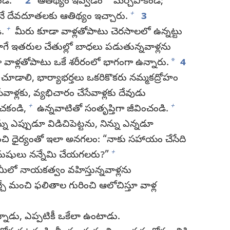
*
డి.
2
ఆతిథ్యం ఇవ్వడం
మర్చిపోకండి;
+
నే దేవదూతలకు ఆతిథ్యం ఇచ్చారు.
3
+
ి.
మీరు కూడా వాళ్లతోపాటు చెరసాలలో ఉన్నట్టు
అలాగే ఇతరుల చేతుల్లో బాధలు పడుతున్నవాళ్లను
*
ా వాళ్లతోపాటు ఒకే శరీరంలో భాగంగా ఉన్నారు.
4
చూడాలి, భార్యాభర్తలు ఒకరికొకరు నమ్మకద్రోహం
ేవాళ్లకు, వ్యభిచారం చేసేవాళ్లకు దేవుడు
+
+
ంచకండి,
ఉన్నవాటితో సంతృప్తిగా జీవించండి.
ను ఎప్పుడూ విడిచిపెట్టను, నిన్ను ఎన్నడూ
 ధైర్యంతో ఇలా అనగలం: “నాకు సహాయం చేసేది
+
షులు నన్నేమి చేయగలరు?”
, మీలో నాయకత్వం వహిస్తున్నవాళ్లను
వచ్చే మంచి ఫలితాల గురించి ఆలోచిస్తూ వాళ్ల
ఉన్నాడు, ఎప్పటికీ ఒకేలా ఉంటాడు.