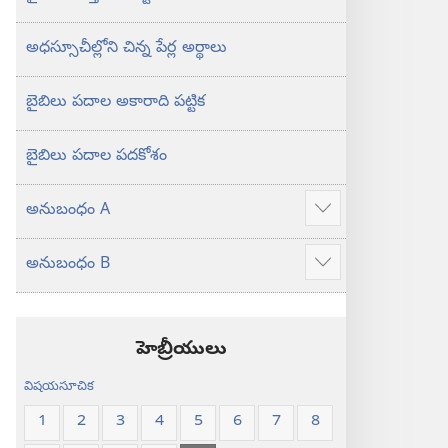
అధస్సూచీల్లోని చిన్న పేర్ల అర్థాలు
బైబిలు పదాల అకారాది పట్టిక
బైబిలు పదాల పదకోశం
అనుబంధం A
ఎక్కువ
చూపించు
అనుబంధం B
ఎక్కువ
చూపించు
హెబ్రీయులు
విషయసూచిక
1
2
3
4
5
6
7
8