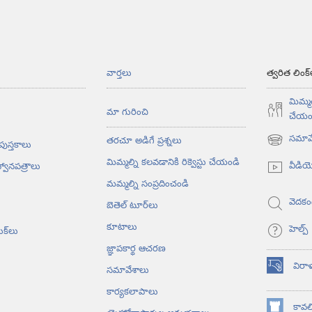
వార్తలు
త్వరిత లింక్
మిమ్మల
మా గురించి
చేయం
సమావే
తరచూ అడిగే ప్రశ్నలు
 పుస్తకాలు
(కొత్త
విండో
మిమ్మల్ని కలవడానికి రిక్వెస్టు చేయండి
వీడి
్వానపత్రాలు
ఓపెన్‌
మమ్మల్ని సంప్రదించండి
అవుతుంది)
వెదకం
బెతెల్‌ టూర్‌లు
కూటాలు
హెల్ప్‌
ుక్‌లు
జ్ఞాపకార్థ ఆచరణ
విరా
సమావేశాలు
(కొత్త
విండో
కార్యకలాపాలు
ఓపెన్‌
కావలి