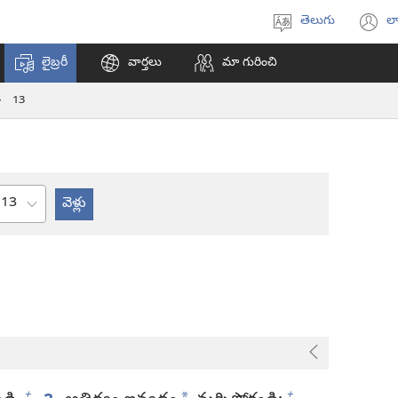
తెలుగు
లా
భాష
(క
ఎంచుకోండి
వి
లైబ్రరీ
వార్తలు
మా గురించి
ఓప
అ
13
అధ్యాయం
+
+