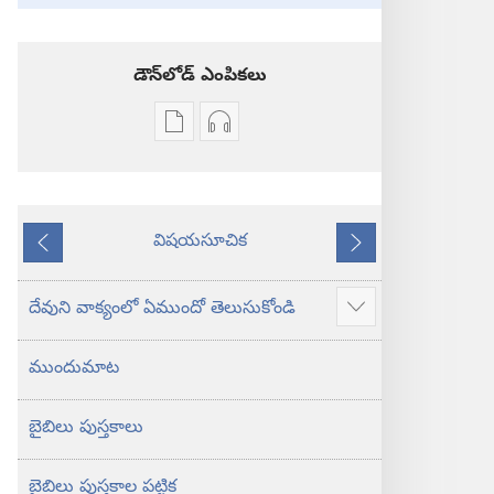
డౌన్‌లోడ్‌ ఎంపికలు
ప్రచురణల
ఆడియో
డౌన్‌లోడ్‌
డౌన్‌లోడ్‌
ఎంపికలు
ఎంపికలు
పవిత్ర
పవిత్ర
విషయసూచిక
బైబిలు
బైబిలు
ముందటి
తరవాతి
కొత్త
కొత్త
లోక
లోక
దేవుని వాక్యంలో ఏముందో తెలుసుకోండి
ఎక్కువ
అనువాదం
అనువాదం
చూపించు
ముందుమాట
బైబిలు పుస్తకాలు
బైబిలు పుస్తకాల పట్టిక