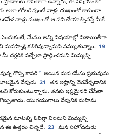
మీ ప్రాణాలకు కాపలాగా ఉన్నారు, ఈ విషయంలో
ు అలా లోబడివుంటే వాళ్లు దుఃఖంతో కాకుండా
ళ వాళ్లు దుఃఖంతో ఆ పని చేయాల్సివస్తే మీకే
డి; ఎందుకంటే, మేము అన్ని విషయాల్లో నిజాయితీగా
 మనస్సాక్షి కలిగివున్నామని నమ్ముతున్నాం.
19
దగ్గరికి వచ్చేలా ప్రార్థించమని మిమ్మల్ని
+
వున్న గొప్ప కాపరి
అయిన మన యేసు ప్రభువును
ి మూలమైన దేవుడు
21
తన ఇష్టాన్ని నెరవేర్చడానికి
వాలని కోరుకుంటున్నాను. తనకు ఇష్టమైనది చేసేలా
ురికొల్పుతాడు. యుగయుగాలు దేవునికి మహిమ
ైన మాటల్ని ఓపిగ్గా వినమని మిమ్మల్ని
ిన ఈ ఉత్తరం చిన్నదే.
23
మన సహోదరుడు