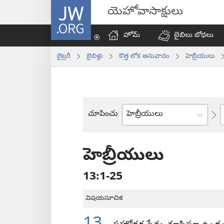
JW.ORG
యెహోవాసాక్షులు
హోమ్‌
బైబిలు బోధలు
లైబ్రరీ
బైబిళ్లు
కొత్త లోక అనువాదం
హెబ్రీయులు
చూపించు
బైబిలు
పుస్తకం
హెబ్రీయులు
13:1-25
విషయసూచిక