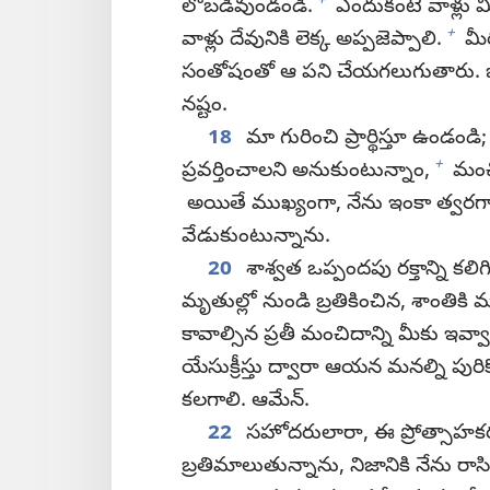
+
లోబడివుండండి.
ఎందుకంటే వాళ్లు 
+
వాళ్లు దేవునికి లెక్క అప్పజెప్పాలి.
మీర
సంతోషంతో ఆ పని చేయగలుగుతారు. ఒకవే
నష్టం.
18
మా గురించి ప్రార్థిస్తూ ఉండం
+
ప్రవర్తించాలని అనుకుంటున్నాం,
మంచి
అయితే ముఖ్యంగా, నేను ఇంకా త్వరగా మీ 
వేడుకుంటున్నాను.
20
శాశ్వత ఒప్పందపు రక్తాన్ని కలిగి
మృతుల్లో నుండి బ్రతికించిన, శాంతిక
కావాల్సిన ప్రతీ మంచిదాన్ని మీకు ఇవ్
యేసుక్రీస్తు ద్వారా ఆయన మనల్ని ప
కలగాలి. ఆమేన్‌.
22
సహోదరులారా, ఈ ప్రోత్సాహకరమ
బ్రతిమాలుతున్నాను, నిజానికి నేను రాస