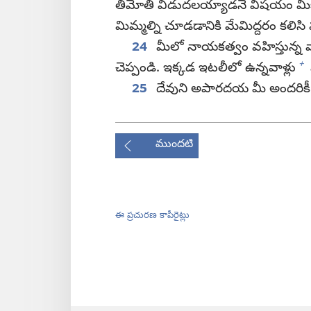
తిమోతి విడుదలయ్యాడనే విషయం మీకు 
మిమ్మల్ని చూడడానికి మేమిద్దరం కలిసి 
24
మీలో నాయకత్వం వహిస్తున్న వాళ
+
చెప్పండి. ఇక్కడ ఇటలీలో ఉన్నవాళ్లు
25
దేవుని అపారదయ మీ అందరికీ 
ముందటి
ఈ ప్రచురణ కాపీరైట్లు