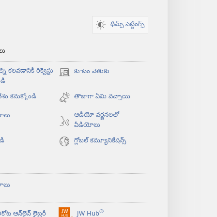
థీమ్స్ సెట్టింగ్స్
‌లు
్ని కలవడానికి రిక్వెస్టు
కూటం వెతుకు
(కొత్త
డి
విండో
శం కనుక్కోండి
ఓపెన్‌
తాజాగా ఏమి వచ్చాయి
అవుతుంది)
ఆడియో వర్ణనలతో
యోలు
వీడియోలు
డి
గ్లోబల్‌ కమ్యూనికేషన్స్‌
ళాలు
®
కోట ఆన్‌లైన్‌ లైబ్రరీ
JW Hub