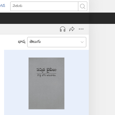
గిన్
ొత్త
వెతుకు
ండో
ెన్‌
వుతుంది)
భాష