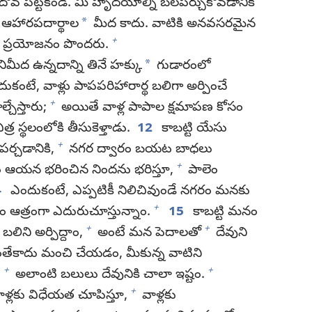
దోవ పట్టకండి. మీ హృదయాల్ని బలపర్చుకోవడానికి
*
ఆహారపదార్థాల
మీద కాదు. వాటికి అనవసరమైన
+
ంటి ప్రయోజనం పొందరు.
*
మీద ఉన్నదాన్ని తినే హక్కు
గుడారంలో
కంటే, వాళ్లు పాపపరిహారార్థ బలిగా అర్పించే
+
చేస్తారు;
అయితే వాళ్ల పాపాల క్షమాపణ కోసం
్ర స్థలంలోకి తీసుకెళ్తాడు.
12
కాబట్టి యేసు
+
పర్చడానికి,
నగర ద్వారం బయట బాధలు
+
ఆయన భరించిన నిందను భరిస్తూ,
పాలెం
4
ఎందుకంటే, ఎప్పటికీ నిలిచివుండే నగరం మనకు
+
 ఆత్రంగా ఎదురుచూస్తున్నాం.
15
కాబట్టి మనం
+
+
బలిని అర్పిద్దాం,
అంటే మన పెదాలతో
దేవుని
ేకాదు మంచి చేయడం, మీకున్న వాటిని
+
+
.
అలాంటి బలులు దేవునికి చాలా ఇష్టం.
+
ళ్లకు విధేయత చూపిస్తూ,
వాళ్లకు