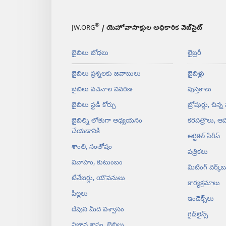
®
JW.ORG
/ యెహోవాసాక్షుల అధికారిక వెబ్‌సైట్‌
బైబిలు బోధలు
లైబ్రరీ
బైబిలు ప్రశ్నలకు జవాబులు
బైబిళ్లు
బైబిలు వచనాల వివరణ
పుస్తకాలు
బైబిలు స్టడీ కోర్సు
బ్రోషుర్లు, చిన్న
బైబిల్ని లోతుగా అధ్యయనం
కరపత్రాలు, ఆహ
చేయడానికి
ఆర్టికల్‌ సిరీస్‌
శాంతి, సంతోషం
పత్రికలు
వివాహం, కుటుంబం
మీటింగ్‌ వర్క్‌బ
టీనేజర్లు, యౌవనులు
కార్యక్రమాలు
పిల్లలు
ఇండెక్స్‌లు
దేవుని మీద విశ్వాసం
గైడ్‌లైన్స్‌
విజ్ఞాన శాస్త్రం, బైబిలు