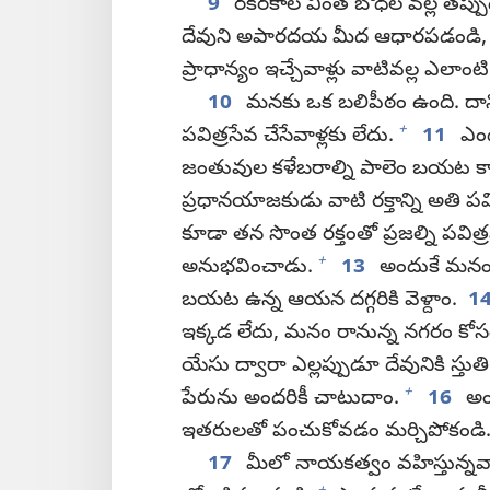
9
రకరకాల వింత బోధల వల్ల తప్పు
దేవుని అపారదయ మీద ఆధారపడండి, 
ప్రాధాన్యం ఇచ్చేవాళ్లు వాటివల్ల ఎలా
10
మనకు ఒక బలిపీఠం ఉంది. దాని
+
పవిత్రసేవ చేసేవాళ్లకు లేదు.
11
ఎందు
జంతువుల కళేబరాల్ని పాలెం బయట కాల్
ప్రధానయాజకుడు వాటి రక్తాన్ని అతి పవిత
కూడా తన సొంత రక్తంతో ప్రజల్ని పవిత్ర
+
అనుభవించాడు.
13
అందుకే మనం 
బయట ఉన్న ఆయన దగ్గరికి వెళ్దాం.
1
ఇక్కడ లేదు, మనం రానున్న నగరం కోసం
యేసు ద్వారా ఎల్లప్పుడూ దేవునికి స్తుతి 
+
పేరును అందరికీ చాటుదాం.
16
అంత
ఇతరులతో పంచుకోవడం మర్చిపోకండి
17
మీలో నాయకత్వం వహిస్తున్నవా