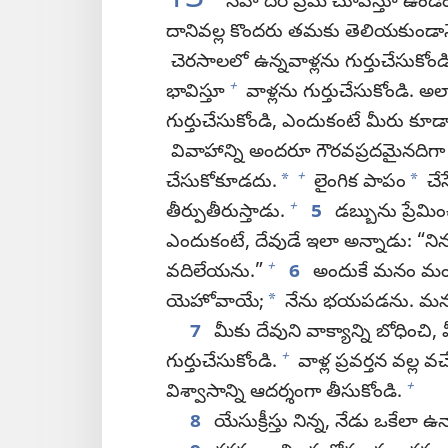
13
సహోదర ప్రేమ చూపిస్తూ ఉండం
దానివల్ల కొందరు తమకు తెలియకుండా
చెరసాలలో ఉన్నవాళ్లను గుర్తుచేసుకోండ
+
భావిస్తూ
వాళ్లను గుర్తుచేసుకోండి. 
గుర్తుచేసుకోండి, ఎందుకంటే మీరు కూడ
వివాహాన్ని అందరూ గౌరవప్రదమైనదిగా 
+
*
*
చేసుకోకూడదు.
లైంగిక పాపం
చేస
+
తీర్పుతీరుస్తాడు.
5
డబ్బును ప్రేమి
ఎందుకంటే, దేవుడే ఇలా అన్నాడు: “నిన్
+
వదిలేయను.”
6
అందుకే మనం మంచి
*
యెహోవాయే;
నేను భయపడను. మను
7
మీకు దేవుని వాక్యాన్ని బోధించి
+
గుర్తుచేసుకోండి.
వాళ్ల ప్రవర్తన వల్ల 
+
విశ్వాసాన్ని ఆదర్శంగా తీసుకోండి.
8
యేసుక్రీస్తు నిన్న, నేడు ఒకేలా 