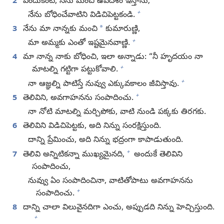
2
ఎందుకంటే, నేను మంచి ఉపదేశం ఇస్తాను;
+
నేను బోధించేవాటిని విడిచిపెట్టకండి.
*
3
నేను మా నాన్నకు మంచి
కుమారుణ్ణి,
+
మా అమ్మకు ఎంతో ఇష్టమైనవాణ్ణి.
4
మా నాన్న నాకు బోధించి, ఇలా అన్నాడు: “నీ హృదయం నా
+
మాటల్ని గట్టిగా పట్టుకోవాలి.
+
నా ఆజ్ఞల్ని పాటిస్తే నువ్వు ఎక్కువకాలం జీవిస్తావు.
+
5
తెలివిని, అవగాహనను సంపాదించు.
నా నోటి మాటల్ని మర్చిపోకు, వాటి నుండి పక్కకు తిరగకు.
6
తెలివిని విడిచిపెట్టకు, అది నిన్ను సంరక్షిస్తుంది.
దాన్ని ప్రేమించు, అది నిన్ను భద్రంగా కాపాడుతుంది.
+
7
తెలివి అన్నిటికన్నా ముఖ్యమైనది,
అందుకే తెలివిని
సంపాదించు,
నువ్వు ఏం సంపాదించినా, వాటితోపాటు అవగాహనను
+
సంపాదించు.
8
దాన్ని చాలా విలువైనదిగా ఎంచు, అప్పుడది నిన్ను హెచ్చిస్తుంది.
+