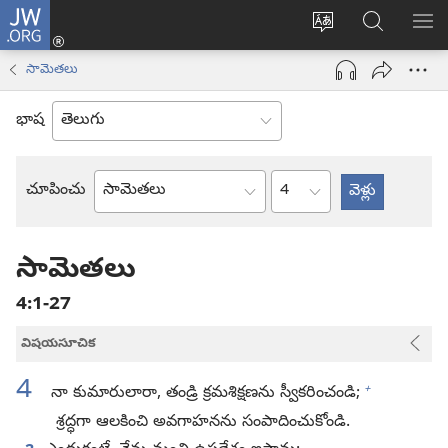
JW.ORG
లాగిన్
సైట్
JW.ORGలో
మె
(కొత్త
భాష
వెదకండి
చూ
విండో
సామెతలు
మార్చండి
ఓపెన్‌
అవుతుంది)
భాష
అధ్యాయం
చూపించు
బైబిలు
పుస్తకం
సామెతలు
4:1-27
విషయసూచిక
4
+
నా కుమారులారా, తండ్రి క్రమశిక్షణను స్వీకరించండి;
శ్రద్ధగా ఆలకించి అవగాహనను సంపాదించుకోండి.