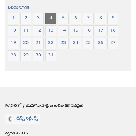
విషయసూచిక
1
2
3
4
5
6
7
8
9
10
11
12
13
14
15
16
17
18
19
20
21
22
23
24
25
26
27
28
29
30
31
®
JW.ORG
/ యెహోవాసాక్షుల అధికారిక వెబ్‌సైట్‌
థీమ్స్ సెట్టింగ్స్
త్వరిత లింక్‌లు