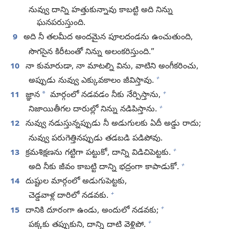
నువ్వు దాన్ని హత్తుకున్నావు కాబట్టి అది నిన్ను
ఘనపరుస్తుంది.
9
అది నీ తలమీద అందమైన పూలదండను ఉంచుతుంది,
సొగసైన కిరీటంతో నిన్ను అలంకరిస్తుంది.”
10
నా కుమారుడా, నా మాటల్ని విను, వాటిని అంగీకరించు,
+
అప్పుడు నువ్వు ఎక్కువకాలం జీవిస్తావు.
+
*
11
జ్ఞాన
మార్గంలో నడవడం నీకు నేర్పిస్తాను,
+
నిజాయితీగల దారుల్లో నిన్ను నడిపిస్తాను.
12
నువ్వు నడుస్తున్నప్పుడు నీ అడుగులకు ఏదీ అడ్డు రాదు;
నువ్వు పరుగెత్తినప్పుడు తడబడి పడిపోవు.
+
13
క్రమశిక్షణను గట్టిగా పట్టుకో, దాన్ని విడిచిపెట్టకు.
+
అది నీకు జీవం కాబట్టి దాన్ని భద్రంగా కాపాడుకో.
14
దుష్టుల మార్గంలో అడుగుపెట్టకు,
+
చెడ్డవాళ్ల దారిలో నడవకు.
+
15
దానికి దూరంగా ఉండు, అందులో నడవకు;
+
పక్కకు తప్పుకుని, దాన్ని దాటి వెళ్లిపో.