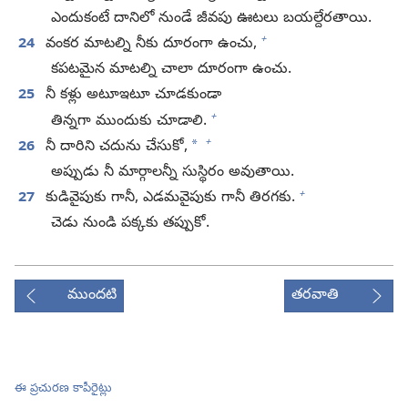
ఎందుకంటే దానిలో నుండే జీవపు ఊటలు బయల్దేరతాయి.
+
24
వంకర మాటల్ని నీకు దూరంగా ఉంచు,
కపటమైన మాటల్ని చాలా దూరంగా ఉంచు.
25
నీ కళ్లు అటూఇటూ చూడకుండా
+
తిన్నగా ముందుకు చూడాలి.
+
*
26
నీ దారిని చదును చేసుకో,
అప్పుడు నీ మార్గాలన్నీ సుస్థిరం అవుతాయి.
+
27
కుడివైపుకు గానీ, ఎడమవైపుకు గానీ తిరగకు.
చెడు నుండి పక్కకు తప్పుకో.
ముందటి
తరవాతి
ఈ ప్రచురణ కాపీరైట్లు