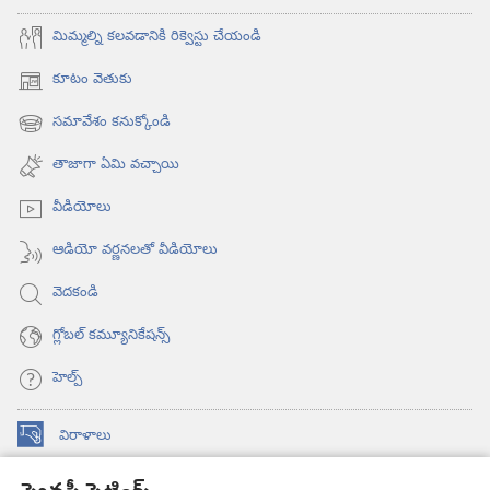
మిమ్మల్ని కలవడానికి రిక్వెస్టు చేయండి
కూటం వెతుకు
(కొత్త
విండో
సమావేశం కనుక్కోండి
(కొత్త
ఓపెన్‌
విండో
అవుతుంది)
తాజాగా ఏమి వచ్చాయి
ఓపెన్‌
అవుతుంది)
వీడియోలు
ఆడియో వర్ణనలతో వీడియోలు
వెదకండి
గ్లోబల్‌ కమ్యూనికేషన్స్‌
హెల్ప్‌
విరాళాలు
(కొత్త
విండో