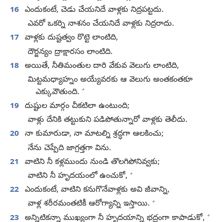
16
ఎందుకంటే, చెడు చేయనిదే వాళ్లకు నిద్రపట్టదు.
ఎవరో ఒకర్ని నాశనం చేయనిదే వాళ్లకు నిద్రరాదు.
17
వాళ్లకు దుష్టత్వం రొట్టె లాంటిది,
దౌర్జన్యం ద్రాక్షారసం లాంటిది.
18
అయితే, నీతిమంతుల దారి వేకువ వెలుగు లాంటిది,
మిట్టమధ్యాహ్నం అయ్యేవరకు ఆ వెలుగు అంతకంతకూ
+
ఎక్కువౌతుంది.
19
దుష్టుల మార్గం చీకటిలా ఉంటుంది;
వాళ్లు దేనికి తట్టుకుని పడిపోతున్నారో వాళ్లకు తెలీదు.
20
నా కుమారుడా, నా మాటల్ని శ్రద్ధగా ఆలకించు;
నేను చెప్పేది జాగ్రత్తగా విను.
21
వాటిని నీ కళ్లముందు నుండి తొలగిపోనివ్వకు;
+
వాటిని నీ హృదయంలో ఉంచుకో,
22
ఎందుకంటే, వాటిని కనుగొనేవాళ్లకు అవి జీవాన్ని,
+
వాళ్ల శరీరమంతటికీ ఆరోగ్యాన్ని ఇస్తాయి.
+
23
అన్నిటికన్నా ముఖ్యంగా నీ హృదయాన్ని భద్రంగా కాపాడుకో,