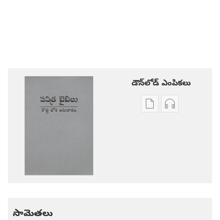
డౌన్‌లోడ్‌ ఎంపికలు
ప్రచురణల
ఆడియో
డౌన్‌లోడ్‌
డౌన్‌లోడ్‌
ఎంపికలు
ఎంపికలు
పవిత్ర
పవిత్ర
బైబిలు
బైబిలు
కొత్త
కొత్త
లోక
లోక
అనువాదం
అనువాదం
సామెతలు