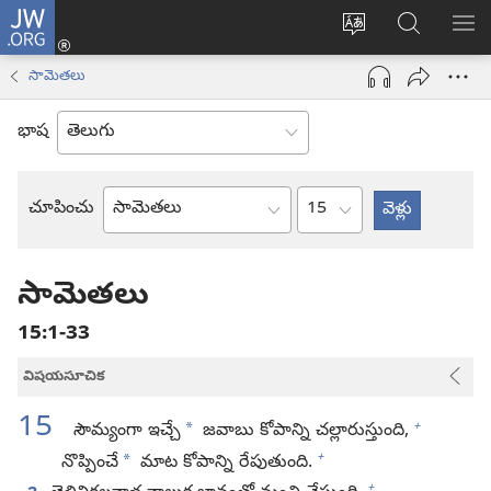
JW.ORG
లాగిన్
సైట్
JW.ORGలో
మె
(కొత్త
భాష
వెదకండి
చూ
విండో
సామెతలు
మార్చండి
ఓపెన్‌
అవుతుంది)
భాష
అధ్యాయం
చూపించు
బైబిలు
పుస్తకం
సామెతలు
15:1-33
విషయసూచిక
15
+
*
సౌమ్యంగా ఇచ్చే
జవాబు కోపాన్ని చల్లారుస్తుంది,
+
*
నొప్పించే
మాట కోపాన్ని రేపుతుంది.
+