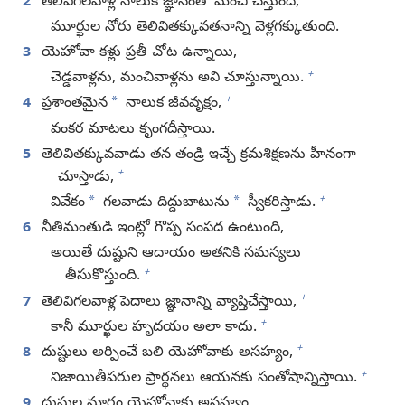
2
తెలివిగలవాళ్ల నాలుక జ్ఞానంతో మంచి చేస్తుంది,
మూర్ఖుల నోరు తెలివితక్కువతనాన్ని వెళ్లగక్కుతుంది.
3
యెహోవా కళ్లు ప్రతీ చోట ఉన్నాయి,
+
చెడ్డవాళ్లను, మంచివాళ్లను అవి చూస్తున్నాయి.
+
*
4
ప్రశాంతమైన
నాలుక జీవవృక్షం,
వంకర మాటలు కృంగదీస్తాయి.
5
తెలివితక్కువవాడు తన తండ్రి ఇచ్చే క్రమశిక్షణను హీనంగా
+
చూస్తాడు,
+
*
*
వివేకం
గలవాడు దిద్దుబాటును
స్వీకరిస్తాడు.
6
నీతిమంతుడి ఇంట్లో గొప్ప సంపద ఉంటుంది,
అయితే దుష్టుని ఆదాయం అతనికి సమస్యలు
+
తీసుకొస్తుంది.
+
7
తెలివిగలవాళ్ల పెదాలు జ్ఞానాన్ని వ్యాప్తిచేస్తాయి,
+
కానీ మూర్ఖుల హృదయం అలా కాదు.
+
8
దుష్టులు అర్పించే బలి యెహోవాకు అసహ్యం,
+
నిజాయితీపరుల ప్రార్థనలు ఆయనకు సంతోషాన్నిస్తాయి.
9
దుష్టుల మార్గం యెహోవాకు అసహ్యం,