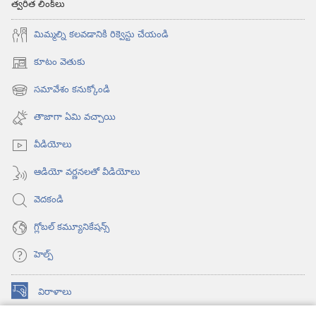
త్వరిత లింక్‌లు
మిమ్మల్ని కలవడానికి రిక్వెస్టు చేయండి
కూటం వెతుకు
(కొత్త
విండో
సమావేశం కనుక్కోండి
(కొత్త
ఓపెన్‌
విండో
అవుతుంది)
తాజాగా ఏమి వచ్చాయి
ఓపెన్‌
అవుతుంది)
వీడియోలు
ఆడియో వర్ణనలతో వీడియోలు
వెదకండి
గ్లోబల్‌ కమ్యూనికేషన్స్‌
హెల్ప్‌
విరాళాలు
(కొత్త
విండో