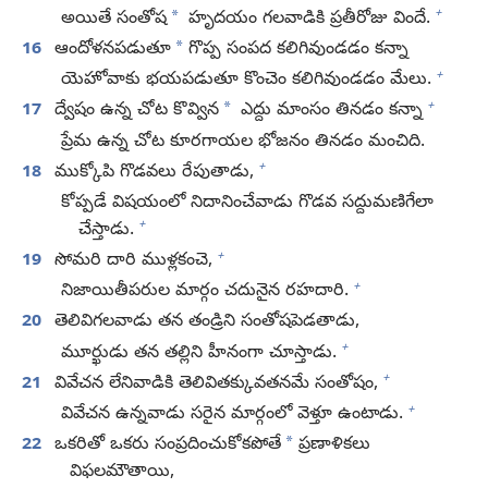
+
*
అయితే సంతోష
హృదయం గలవాడికి ప్రతీరోజు విందే.
*
16
ఆందోళనపడుతూ
గొప్ప సంపద కలిగివుండడం కన్నా
+
యెహోవాకు భయపడుతూ కొంచెం కలిగివుండడం మేలు.
+
*
17
ద్వేషం ఉన్న చోట కొవ్విన
ఎద్దు మాంసం తినడం కన్నా
ప్రేమ ఉన్న చోట కూరగాయల భోజనం తినడం మంచిది.
+
18
ముక్కోపి గొడవలు రేపుతాడు,
కోప్పడే విషయంలో నిదానించేవాడు గొడవ సద్దుమణిగేలా
+
చేస్తాడు.
+
19
సోమరి దారి ముళ్లకంచె,
+
నిజాయితీపరుల మార్గం చదునైన రహదారి.
20
తెలివిగలవాడు తన తండ్రిని సంతోషపెడతాడు,
+
మూర్ఖుడు తన తల్లిని హీనంగా చూస్తాడు.
+
21
వివేచన లేనివాడికి తెలివితక్కువతనమే సంతోషం,
+
వివేచన ఉన్నవాడు సరైన మార్గంలో వెళ్తూ ఉంటాడు.
*
22
ఒకరితో ఒకరు సంప్రదించుకోకపోతే
ప్రణాళికలు
విఫలమౌతాయి,