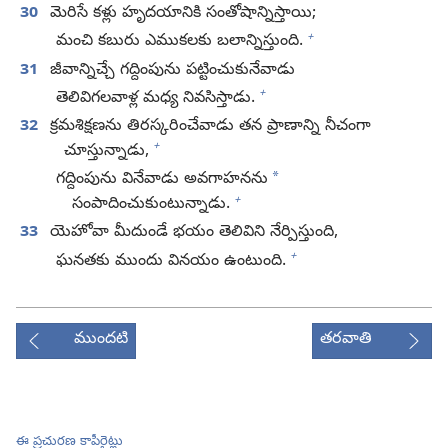
30
మెరిసే కళ్లు హృదయానికి సంతోషాన్నిస్తాయి;
+
మంచి కబురు ఎముకలకు బలాన్నిస్తుంది.
31
జీవాన్నిచ్చే గద్దింపును పట్టించుకునేవాడు
+
తెలివిగలవాళ్ల మధ్య నివసిస్తాడు.
32
క్రమశిక్షణను తిరస్కరించేవాడు తన ప్రాణాన్ని నీచంగా
+
చూస్తున్నాడు,
*
గద్దింపును వినేవాడు అవగాహనను
+
సంపాదించుకుంటున్నాడు.
33
యెహోవా మీదుండే భయం తెలివిని నేర్పిస్తుంది,
+
ఘనతకు ముందు వినయం ఉంటుంది.
ముందటి
తరవాతి
ఈ ప్రచురణ కాపీరైట్లు