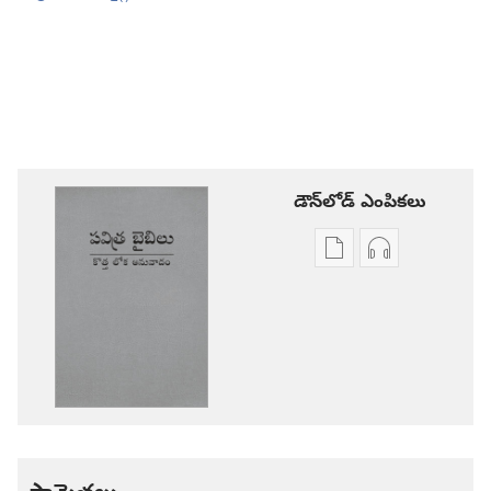
డౌన్‌లోడ్‌ ఎంపికలు
ప్రచురణల
ఆడియో
డౌన్‌లోడ్‌
డౌన్‌లోడ్‌
ఎంపికలు
ఎంపికలు
పవిత్ర
పవిత్ర
బైబిలు
బైబిలు
కొత్త
కొత్త
లోక
లోక
అనువాదం
అనువాదం