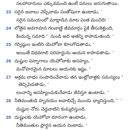
సలహాదారులు ఎక్కువమంది ఉంటే పనులు జరుగుతాయి.
+
23
సరైన జవాబు చెప్పేవాడు సంతోషంగా ఉంటాడు,
+
సరైన సమయంలో మాట్లాడిన మాట ఎంత మంచిది!
24
లోతైన అవగాహన గలవాణ్ణి జీవమార్గం పైకి తీసుకెళ్తుంది,
+
*
కిందున్న సమాధి
నుండి అది అతన్ని కాపాడుతుంది.
+
25
గర్విష్ఠుల ఇంటిని యెహోవా కూలగొడతాడు,
+
అయితే విధవరాలి సరిహద్దును ఆయన కాపాడతాడు.
+
26
దుష్టుల పన్నాగాలు యెహోవాకు అసహ్యం,
*
మనోహరమైన మాటలు ఆయనకు ఇష్టం.
*
27
అక్రమ లాభం సంపాదించేవాడు తన ఇంట్లోవాళ్లకు సమస్యలు
+
తెచ్చిపెడతాడు,
+
లంచాన్ని అసహ్యించుకునేవాడు జీవిస్తూ ఉంటాడు.
+
*
28
నీతిమంతుడి హృదయం జవాబిచ్చే ముందు ధ్యానిస్తుంది,
దుష్టుల నోరు చెడ్డవాటిని కుమ్మరిస్తుంది.
29
దుష్టులకు యెహోవా దూరంగా ఉంటాడు,
+
నీతిమంతుల ప్రార్థన ఆయన వింటాడు.