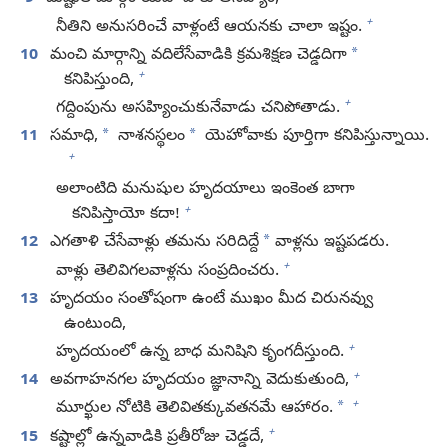
+
నీతిని అనుసరించే వాళ్లంటే ఆయనకు చాలా ఇష్టం.
*
10
మంచి మార్గాన్ని వదిలేసేవాడికి క్రమశిక్షణ చెడ్డదిగా
+
కనిపిస్తుంది,
+
గద్దింపును అసహ్యించుకునేవాడు చనిపోతాడు.
*
*
11
సమాధి,
నాశనస్థలం
యెహోవాకు పూర్తిగా కనిపిస్తున్నాయి.
+
అలాంటిది మనుషుల హృదయాలు ఇంకెంత బాగా
+
కనిపిస్తాయో కదా!
*
12
ఎగతాళి చేసేవాళ్లు తమను సరిదిద్దే
వాళ్లను ఇష్టపడరు.
+
వాళ్లు తెలివిగలవాళ్లను సంప్రదించరు.
13
హృదయం సంతోషంగా ఉంటే ముఖం మీద చిరునవ్వు
ఉంటుంది,
+
హృదయంలో ఉన్న బాధ మనిషిని కృంగదీస్తుంది.
+
14
అవగాహనగల హృదయం జ్ఞానాన్ని వెదుకుతుంది,
+
*
మూర్ఖుల నోటికి తెలివితక్కువతనమే ఆహారం.
+
15
కష్టాల్లో ఉన్నవాడికి ప్రతీరోజు చెడ్డదే,