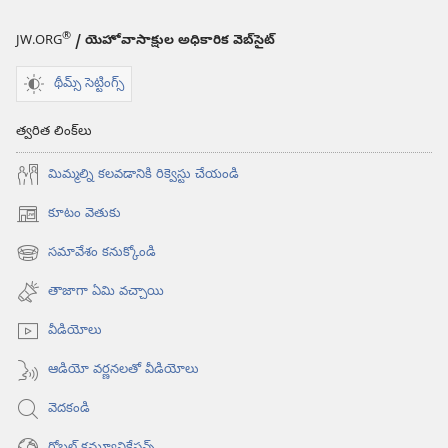
®
JW.ORG
/ యెహోవాసాక్షుల అధికారిక వెబ్‌సైట్‌
థీమ్స్ సెట్టింగ్స్
త్వరిత లింక్‌లు
మిమ్మల్ని కలవడానికి రిక్వెస్టు చేయండి
కూటం వెతుకు
(కొత్త
విండో
సమావేశం కనుక్కోండి
(కొత్త
ఓపెన్‌
విండో
అవుతుంది)
తాజాగా ఏమి వచ్చాయి
ఓపెన్‌
అవుతుంది)
వీడియోలు
ఆడియో వర్ణనలతో వీడియోలు
వెదకండి
గ్లోబల్‌ కమ్యూనికేషన్స్‌