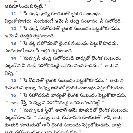
*
అవమానించుకున్నట్టే.
11
“ ‘నీ తండ్రి భార్య కూతురితో లైంగిక సంబంధం
పెట్టుకోకూడదు, ఎందుకంటే ఆమె నీ తండ్రి సంతానం, నీ సహోదరి.
12
“ ‘నీ తండ్రి సహోదరితో లైంగిక సంబంధం పెట్టుకోకూడదు.
+
ఆమె నీ తండ్రికి రక్తసంబంధి.
13
“ ‘నీ తల్లి సహోదరితో లైంగిక సంబంధం పెట్టుకోకూడదు,
ఎందుకంటే ఆమె నీ తల్లికి రక్తసంబంధి.
14
“ ‘నువ్వు నీ తండ్రి సహోదరుడి భార్యతో లైంగిక సంబంధం
*
పెట్టుకొని నీ తండ్రి సహోదరుణ్ణి అవమానించకూడదు.
ఆమె నీ
+
*
పిన్ని.
+
15
“ ‘నీ కోడలితో లైంగిక సంబంధం పెట్టుకోకూడదు.
ఆమె నీ
కుమారుని భార్య, నువ్వు ఆమెతో లైంగిక సంబంధం పెట్టుకోకూడదు.
16
“ ‘నీ సహోదరుడి భార్యతో లైంగిక సంబంధం పెట్టుకోకూడదు.
+
*
అలాచేస్తే, నువ్వు నీ సహోదరుణ్ణి అవమానించినట్టే.
17
“ ‘నువ్వు ఒక స్త్రీతో, అలాగే ఆమె కూతురితో లైంగిక సంబంధం
+
పెట్టుకోకూడదు.
నువ్వు ఆమె కుమారుని కూతురితో గానీ, ఆమె
కూతురి కూతురుతో గానీ లైంగిక సంబంధం పెట్టుకోకూడదు. వాళ్లు
*