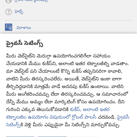
హెల్ప్‌
విరాళాలు
(కొత్త
విండో
ప్రైవసీ సెటింగ్స్
ఓపెన్‌
కావలికోట ఆన్‌లైన్‌ లైబ్రరీ
(కొత్త
అవుతుంది)
విండో
మీరు వెబ్‌సైట్‌ని మెరుగ్గా ఉపయోగించగలిగేలా సహాయం
®
JW Hub
ఓపెన్‌
చేయడానికి మేము కుకీస్‌ని, అలాంటి ఇతర టెక్నాలజీల్ని వాడతాం.
(కొత్త
అవుతుంది)
విండో
మా వెబ్‌సైట్‌ పని చేయాలంటే కొన్ని కుకీస్‌ తప్పనిసరిగా కావాలి,
JW లైబ్రరీ
యాప్‌
ఓపెన్‌
వాటిని మీరు తిరస్కరించలేరు. అయితే, వెబ్‌సైట్‌ని ఇంకా బాగా
అవుతుంది)
తీర్చిదిద్దడానికి మాత్రమే వాడే అదనపు కుకీస్‌ ఉంటాయి. వాటిని
కావలికోట లైబ్రరీ
మీరు అంగీకరించవచ్చు లేదా తిరస్కరించవచ్చు. ఆ సమాచారంలో
దేన్నీ మేము అమ్మం లేదా మార్కెటింగ్‌ కోసం ఉపయోగించం. దీని
గురించి ఎక్కువ తెలుసుకోవడానికి
కుకీస్, అలాంటి ఇతర
టెక్నాలజీల ఉపయోగం విషయంలో గ్లోబల్ పాలసీ
చదవండి.
ప్రైవసీ
Copyright
© 2026 Watch Tower Bible and Tract Society of Pennsylvania.
సెటింగ్స్‌
కి వెళ్లి మీరు ఎప్పుడైనా మీ సెటింగ్స్‌ని మార్చుకోవచ్చు.
వ
వినియోగంపై షరతులు
|
ప్రైవసీ పాలసీ
|
ప్రైవసీ సెటింగ్స్