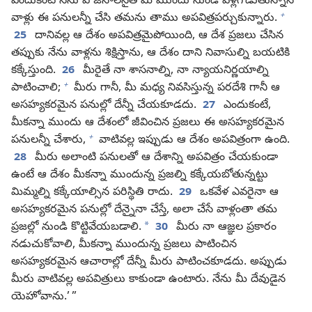
ఎందుకంటే నేను ఏ జనాలనైతే మీ ముందు నుండి వెళ్లగొడుతున్నానో
+
వాళ్లు ఈ పనులన్నీ చేసి తమను తాము అపవిత్రపర్చుకున్నారు.
25
దానివల్ల ఆ దేశం అపవిత్రమైపోయింది, ఆ దేశ ప్రజలు చేసిన
తప్పుకు నేను వాళ్లను శిక్షిస్తాను, ఆ దేశం దాని నివాసుల్ని బయటికి
కక్కేస్తుంది.
26
మీరైతే నా శాసనాల్ని, నా న్యాయనిర్ణయాల్ని
+
పాటించాలి;
మీరు గానీ, మీ మధ్య నివసిస్తున్న పరదేశి గానీ ఆ
అసహ్యకరమైన పనుల్లో దేన్నీ చేయకూడదు.
27
ఎందుకంటే,
మీకన్నా ముందు ఆ దేశంలో జీవించిన ప్రజలు ఈ అసహ్యకరమైన
+
పనులన్నీ చేశారు,
వాటివల్ల ఇప్పుడు ఆ దేశం అపవిత్రంగా ఉంది.
28
మీరు అలాంటి పనులతో ఆ దేశాన్ని అపవిత్రం చేయకుండా
ఉంటే ఆ దేశం మీకన్నా ముందున్న ప్రజల్ని కక్కేయబోతున్నట్టు
మిమ్మల్ని కక్కేయాల్సిన పరిస్థితి రాదు.
29
ఒకవేళ ఎవరైనా ఆ
అసహ్యకరమైన పనుల్లో దేన్నైనా చేస్తే, అలా చేసే వాళ్లంతా తమ
*
ప్రజల్లో నుండి కొట్టివేయబడాలి.
30
మీరు నా ఆజ్ఞల ప్రకారం
నడుచుకోవాలి, మీకన్నా ముందున్న ప్రజలు పాటించిన
అసహ్యకరమైన ఆచారాల్లో దేన్నీ మీరు పాటించకూడదు. అప్పుడు
మీరు వాటివల్ల అపవిత్రులు కాకుండా ఉంటారు. నేను మీ దేవుడైన
యెహోవాను.’ ”