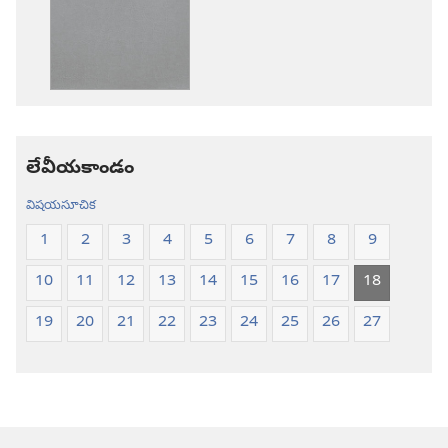
ఎంపికలు
ఎంపికలు
పవిత్ర
పవిత్ర
బైబిలు
బైబిలు
కొత్త
కొత్త
లోక
లోక
అనువాదం
అనువాదం
లేవీయకాండం
విషయసూచిక
1
2
3
4
5
6
7
8
9
10
11
12
13
14
15
16
17
18
19
20
21
22
23
24
25
26
27