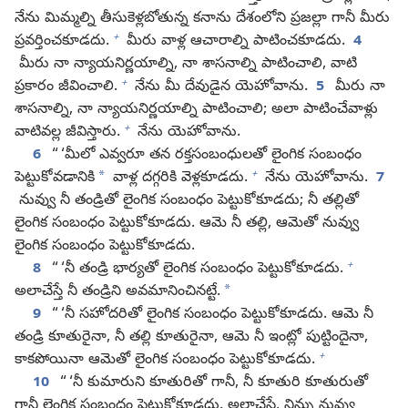
నేను మిమ్మల్ని తీసుకెళ్లబోతున్న కనాను దేశంలోని ప్రజల్లా గానీ మీరు
+
ప్రవర్తించకూడదు.
మీరు వాళ్ల ఆచారాల్ని పాటించకూడదు.
4
మీరు నా న్యాయనిర్ణయాల్ని, నా శాసనాల్ని పాటించాలి, వాటి
+
ప్రకారం జీవించాలి.
నేను మీ దేవుడైన యెహోవాను.
5
మీరు నా
శాసనాల్ని, నా న్యాయనిర్ణయాల్ని పాటించాలి; అలా పాటించేవాళ్లు
+
వాటివల్ల జీవిస్తారు.
నేను యెహోవాను.
6
“ ‘మీలో ఎవ్వరూ తన రక్తసంబంధులతో లైంగిక సంబంధం
+
*
పెట్టుకోవడానికి
వాళ్ల దగ్గరికి వెళ్లకూడదు.
నేను యెహోవాను.
7
నువ్వు నీ తండ్రితో లైంగిక సంబంధం పెట్టుకోకూడదు; నీ తల్లితో
లైంగిక సంబంధం పెట్టుకోకూడదు. ఆమె నీ తల్లి, ఆమెతో నువ్వు
లైంగిక సంబంధం పెట్టుకోకూడదు.
+
8
“ ‘నీ తండ్రి భార్యతో లైంగిక సంబంధం పెట్టుకోకూడదు.
*
అలాచేస్తే నీ తండ్రిని అవమానించినట్టే.
9
“ ‘నీ సహోదరితో లైంగిక సంబంధం పెట్టుకోకూడదు. ఆమె నీ
తండ్రి కూతురైనా, నీ తల్లి కూతురైనా, ఆమె నీ ఇంట్లో పుట్టిందైనా,
+
కాకపోయినా ఆమెతో లైంగిక సంబంధం పెట్టుకోకూడదు.
10
“ ‘నీ కుమారుని కూతురితో గానీ, నీ కూతురి కూతురుతో
గానీ లైంగిక సంబంధం పెట్టుకోకూడదు. అలాచేస్తే, నిన్ను నువ్వు