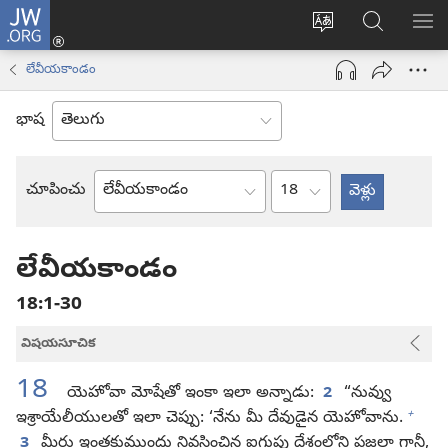
JW.ORG
లాగిన్
సైట్
JW.ORGలో
మె
(కొత్త
భాష
వెదకండి
చూ
విండో
లేవీయకాండం
మార్చండి
ఓపెన్‌
అవుతుంది)
భాష
అధ్యాయం
చూపించు
బైబిలు
పుస్తకం
లేవీయకాండం
18:1-30
విషయసూచిక
18
యెహోవా మోషేతో ఇంకా ఇలా అన్నాడు:
2
“నువ్వు
+
ఇశ్రాయేలీయులతో ఇలా చెప్పు: ‘నేను మీ దేవుడైన యెహోవాను.
3
మీరు ఇంతకుముందు నివసించిన ఐగుప్తు దేశంలోని ప్రజల్లా గానీ,