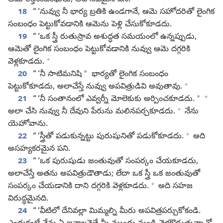
ఆమె రక్తసంబంధులు; అది నీచమైన పని.
18
“ ‘నువ్వు నీ భార్య బ్రతికి ఉండగానే, ఆమె సహోదరితో లైంగిక
సంబంధం పెట్టుకోవడానికి ఆమెను పెళ్లి చేసుకోకూడదు.
19
“ ‘ఒక స్త్రీ రుతుస్రావ అశుద్ధత సమయంలో ఉన్నప్పుడు,
ఆమెతో లైంగిక సంబంధం పెట్టుకోవడానికి నువ్వు ఆమె దగ్గరికి
+
వెళ్లకూడదు.
*
20
“ ‘నీ సాటిమనిషి
భార్యతో లైంగిక సంబంధం
+
పెట్టుకోకూడదు, అలాచేస్తే నువ్వు అపవిత్రుడివి అవుతావు.
+
*
21
“ ‘నీ సంతానంలో ఎవ్వర్నీ మోలెకుకు అర్పించకూడదు.
+
అలా చేసి నువ్వు నీ దేవుని పేరును మలినపర్చకూడదు.
నేను
యెహోవాను.
+
22
“ ‘స్త్రీతో పడుకున్నట్టు పురుషునితో పడుకోకూడదు.
అది
అసహ్యకరమైన పని.
23
“ ‘ఒక పురుషుడు జంతువుతో సంపర్కం చేయకూడదు,
అలాచేస్తే అతను అపవిత్రుడౌతాడు; లేదా ఒక స్త్రీ ఒక జంతువుతో
+
సంపర్కం చేయడానికి దాని దగ్గరికి వెళ్లకూడదు.
అది సహజ
విరుద్ధమైనది.
24
“ ‘వీటిలో దేనివల్లా మిమ్మల్ని మీరు అపవిత్రపర్చుకోకండి.