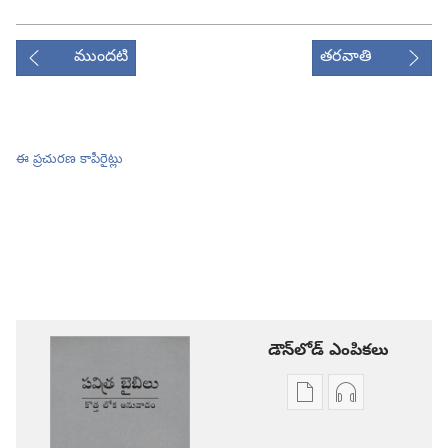
ముందటి
తరవాతి
ఈ ప్రచురణ కాపీరైట్లు
డౌన్‌లోడ్‌ ఎంపికలు
ప్రచురణల
ఆడియో
డౌన్‌లోడ్‌
డౌన్‌లోడ్‌