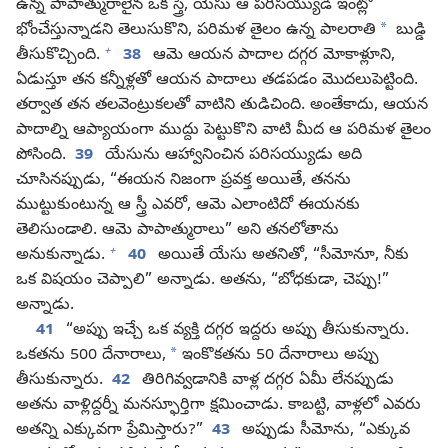
ఉన్న పాపాత్మురాలైన ఒక స్త్రీ, యేసు ఆ పరిసయ్యుడి ఇంట్లో
*
భోంచేస్తున్నాడని తెలుసుకొని, పరిమళ తైలం ఉన్న పాలరాతి
బుడ్డి
+
తీసుకొచ్చింది.
38
ఆమె ఆయన పాదాల దగ్గర మోకాళ్లూని,
ఏడుస్తూ తన కన్నీళ్లతో ఆయన పాదాలు తడపడం మొదలుపెట్టింది.
తర్వాత తన తలవెంట్రుకలతో వాటిని తుడిచింది. అంతేకాదు, ఆయన
పాదాల్ని ఆప్యాయంగా ముద్దు పెట్టుకొని వాటి మీద ఆ పరిమళ తైలం
పోసింది.
39
యేసును ఆహ్వానించిన పరిసయ్యుడు అది
చూసినప్పుడు, “ఈయన నిజంగా ప్రవక్త అయితే, తనను
ముట్టుకుంటున్న ఆ స్త్రీ ఎవరో, ఆమె ఎలాంటిదో ఈయనకు
తెలిసుండాలి. ఆమె పాపాత్మురాలు” అని తనలోతాను
+
అనుకున్నాడు.
40
అయితే యేసు అతనితో, “సీమోనూ, నీకు
ఒక విషయం చెప్పాలి” అన్నాడు. అతను, “బోధకుడా, చెప్పు!”
అన్నాడు.
41
“అప్పు ఇచ్చే ఒక వ్యక్తి దగ్గర ఇద్దరు అప్పు తీసుకున్నారు.
*
ఒకతను 500 దేనారాలు,
ఇంకొకతను 50 దేనారాలు అప్పు
తీసుకున్నారు.
42
తిరిగివ్వడానికి వాళ్ల దగ్గర ఏమీ లేనప్పుడు
అతను వాళ్లిద్దర్నీ మనస్ఫూర్తిగా క్షమించాడు. కాబట్టి, వాళ్లలో ఎవరు
అతన్ని ఎక్కువగా ప్రేమిస్తారు?”
43
అప్పుడు సీమోను, “ఎక్కువ