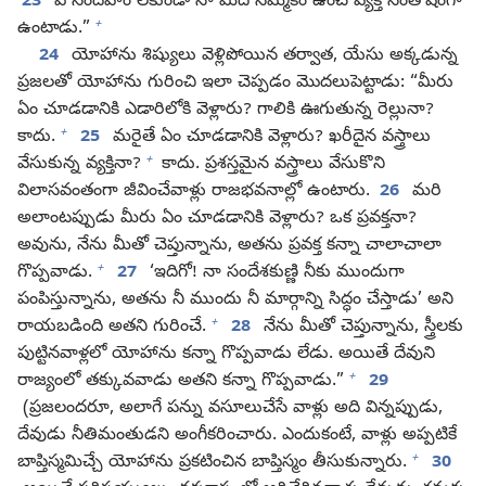
23
ఏ సందేహం లేకుండా నా మీద నమ్మకం ఉంచే వ్యక్తి సంతోషంగా
+
ఉంటాడు.”
24
యోహాను శిష్యులు వెళ్లిపోయిన తర్వాత, యేసు అక్కడున్న
ప్రజలతో యోహాను గురించి ఇలా చెప్పడం మొదలుపెట్టాడు: “మీరు
ఏం చూడడానికి ఎడారిలోకి వెళ్లారు? గాలికి ఊగుతున్న రెల్లునా?
+
కాదు.
25
మరైతే ఏం చూడడానికి వెళ్లారు? ఖరీదైన వస్త్రాలు
+
వేసుకున్న వ్యక్తినా?
కాదు. ప్రశస్తమైన వస్త్రాలు వేసుకొని
విలాసవంతంగా జీవించేవాళ్లు రాజభవనాల్లో ఉంటారు.
26
మరి
అలాంటప్పుడు మీరు ఏం చూడడానికి వెళ్లారు? ఒక ప్రవక్తనా?
అవును, నేను మీతో చెప్తున్నాను, అతను ప్రవక్త కన్నా చాలాచాలా
+
గొప్పవాడు.
27
‘ఇదిగో! నా సందేశకుణ్ణి నీకు ముందుగా
పంపిస్తున్నాను, అతను నీ ముందు నీ మార్గాన్ని సిద్ధం చేస్తాడు’ అని
+
రాయబడింది అతని గురించే.
28
నేను మీతో చెప్తున్నాను, స్త్రీలకు
పుట్టినవాళ్లలో యోహాను కన్నా గొప్పవాడు లేడు. అయితే దేవుని
+
రాజ్యంలో తక్కువవాడు అతని కన్నా గొప్పవాడు.”
29
(ప్రజలందరూ, అలాగే పన్ను వసూలుచేసే వాళ్లు అది విన్నప్పుడు,
దేవుడు నీతిమంతుడని అంగీకరించారు. ఎందుకంటే, వాళ్లు అప్పటికే
+
బాప్తిస్మమిచ్చే యోహాను ప్రకటించిన బాప్తిస్మం తీసుకున్నారు.
30