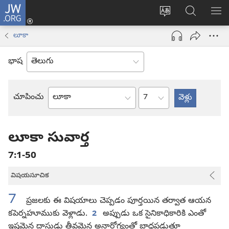
JW.ORG
లాగిన్
సైట్
JW.ORGలో
మె
(కొత్త
భాష
వెదకండి
చూ
విండో
లూకా
మార్చండి
ఓపెన్‌
అవుతుంది)
భాష
అధ్యాయం
చూపించు
బైబిలు
పుస్తకం
లూకా సువార్త
7:1-50
విషయసూచిక
7
ప్రజలకు ఈ విషయాలు చెప్పడం పూర్తయిన తర్వాత ఆయన
కపెర్నహూముకు వెళ్లాడు.
2
అప్పుడు ఒక సైనికాధికారికి ఎంతో
ఇష్టమైన దాసుడు తీవ్రమైన అనారోగ్యంతో బాధపడుతూ