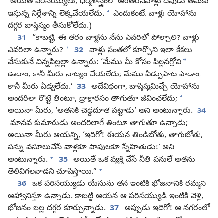
అయితే పరిసయ్యులు, ధర్మశాస్త్రంలో ఆరితేరినవాళ్లు దేవుడు తమకు
+
ఇస్తున్న నిర్దేశాన్ని లెక్కచేయలేదు.
ఎందుకంటే, వాళ్లు యోహాను
దగ్గర బాప్తిస్మం తీసుకోలేదు.)
31
“కాబట్టి, ఈ తరం వాళ్లను నేను ఎవరితో పోల్చాలి? వాళ్లు
+
ఎవరిలా ఉన్నారు?
32
వాళ్లు సంతలో కూర్చొని ఇలా కేకలు
*
వేసుకునే చిన్నపిల్లల్లా ఉన్నారు: ‘మేము మీ కోసం పిల్లనగ్రోవి
ఊదాం, కానీ మీరు నాట్యం చేయలేదు; మేము ఏడ్పుపాట పాడాం,
కానీ మీరు ఏడ్వలేదు.’
33
అదేవిధంగా, బాప్తిస్మమిచ్చే యోహాను
+
అందరిలా రొట్టె తింటూ, ద్రాక్షారసం తాగుతూ జీవించలేదు;
అయినా మీరు, ‘అతనికి చెడ్డదూత పట్టాడు’ అని అంటున్నారు.
34
మానవ కుమారుడు అందరిలాగే తింటూ తాగుతూ ఉన్నాడు;
అయినా మీరు ఆయన్ని, ‘ఇదిగో! ఈయన తిండిబోతు, తాగుబోతు,
పన్ను వసూలుచేసే వాళ్లకూ పాపులకూ స్నేహితుడు!’ అని
+
అంటున్నారు.
35
అయితే ఒక వ్యక్తి చేసే నీతి పనులే అతను
+
తెలివిగలవాడని చూపిస్తాయి.”
36
ఒక పరిసయ్యుడు యేసును తన ఇంటికి భోజనానికి రమ్మని
ఆహ్వానిస్తూ ఉన్నాడు. కాబట్టి ఆయన ఆ పరిసయ్యుడి ఇంటికి వెళ్లి,
భోజనం బల్ల దగ్గర కూర్చున్నాడు.
37
అప్పుడు ఇదిగో! ఆ నగరంలో