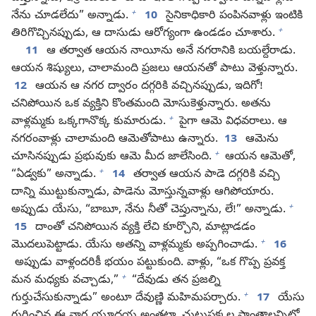
+
నేను చూడలేదు” అన్నాడు.
10
సైనికాధికారి పంపినవాళ్లు ఇంటికి
+
తిరిగొచ్చినప్పుడు, ఆ దాసుడు ఆరోగ్యంగా ఉండడం చూశారు.
11
ఆ తర్వాత ఆయన నాయీను అనే నగరానికి బయల్దేరాడు.
ఆయన శిష్యులు, చాలామంది ప్రజలు ఆయనతో పాటు వెళ్తున్నారు.
12
ఆయన ఆ నగర ద్వారం దగ్గరికి వచ్చినప్పుడు, ఇదిగో!
చనిపోయిన ఒక వ్యక్తిని కొంతమంది మోసుకెళ్తున్నారు. అతను
+
వాళ్లమ్మకు ఒక్కగానొక్క కుమారుడు.
పైగా ఆమె విధవరాలు. ఆ
నగరంవాళ్లు చాలామంది ఆమెతోపాటు ఉన్నారు.
13
ఆమెను
+
చూసినప్పుడు ప్రభువుకు ఆమె మీద జాలేసింది.
ఆయన ఆమెతో,
+
“ఏడ్వకు” అన్నాడు.
14
తర్వాత ఆయన పాడె దగ్గరికి వచ్చి
దాన్ని ముట్టుకున్నాడు, పాడెను మోస్తున్నవాళ్లు ఆగిపోయారు.
+
అప్పుడు యేసు, “బాబూ, నేను నీతో చెప్తున్నాను, లే!” అన్నాడు.
15
దాంతో చనిపోయిన వ్యక్తి లేచి కూర్చొని, మాట్లాడడం
+
మొదలుపెట్టాడు. యేసు అతన్ని వాళ్లమ్మకు అప్పగించాడు.
16
అప్పుడు వాళ్లందరికీ భయం పట్టుకుంది. వాళ్లు, “ఒక గొప్ప ప్రవక్త
+
మన మధ్యకు వచ్చాడు,”
“దేవుడు తన ప్రజల్ని
+
గుర్తుచేసుకున్నాడు” అంటూ దేవుణ్ణి మహిమపర్చారు.
17
యేసు