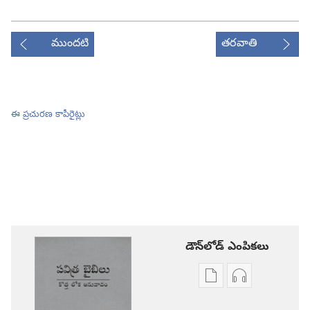
ముందటి
తరవాతి
ఈ ప్రచురణ కాపీరైట్లు
డౌన్‌లోడ్‌ ఎంపికలు
ప్రచురణల
ఆడియో
డౌన్‌లోడ్‌
డౌన్‌లోడ్‌