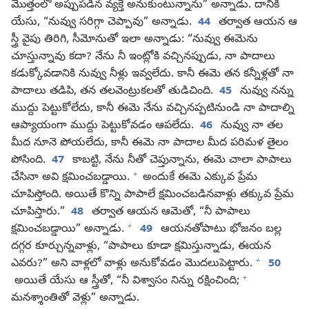
మొత్తంలో అప్పుపడిన వ్యక్తే అనుకుంటున్నాను” అన్నాడు. దానికి
యేసు, “నువ్వు సరిగ్గా చెప్పావు” అన్నాడు.
44
తర్వాత ఆయన ఆ
స్త్రీ వైపు తిరిగి, సీమోనుతో ఇలా అన్నాడు: “నువ్వు ఈమెను
చూస్తున్నావు కదా? నేను నీ ఇంట్లోకి వచ్చినప్పుడు, నా పాదాలు
కడుక్కోవడానికి నువ్వు నీళ్లు ఇవ్వలేదు. కానీ ఈమె తన కన్నీళ్లతో నా
పాదాలు తడిపి, తన తలవెంట్రుకలతో తుడిచింది.
45
నువ్వు నన్ను
ముద్దు పెట్టుకోలేదు, కానీ ఈమె నేను వచ్చినప్పటినుండి నా పాదాల్ని
ఆప్యాయంగా ముద్దు పెట్టుకోవడం ఆపలేదు.
46
నువ్వు నా తల
మీద నూనె పోయలేదు, కానీ ఈమె నా పాదాల మీద పరిమళ తైలం
పోసింది.
47
కాబట్టి, నేను నీతో చెప్తున్నాను, ఈమె చాలా పాపాలు
+
చేసినా అవి క్షమించబడ్డాయి.
అందుకే ఈమె ఎక్కువ ప్రేమ
చూపిస్తోంది. అయితే కొన్ని పాపాలే క్షమించబడినవాళ్లు తక్కువ ప్రేమ
చూపిస్తారు.”
48
తర్వాత ఆయన ఆమెతో, “నీ పాపాలు
+
క్షమించబడ్డాయి” అన్నాడు.
49
ఆయనతోపాటు భోజనం బల్ల
దగ్గర కూర్చున్నవాళ్లు, “పాపాలు కూడా క్షమిస్తున్నాడు, ఈయన
+
ఎవరు?” అని వాళ్లలో వాళ్లు అనుకోవడం మొదలుపెట్టారు.
50
+
అయితే యేసు ఆ స్త్రీతో, “నీ విశ్వాసం నిన్ను రక్షించింది;
మనశ్శాంతితో వెళ్లు” అన్నాడు.