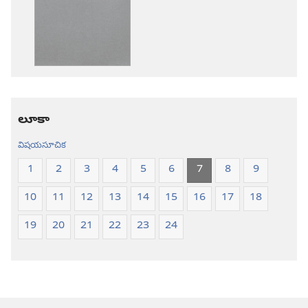
ఎంపికలు
ఎంపికలు
పవిత్ర
పవిత్ర
బైబిలు
బైబిలు
కొత్త
కొత్త
లోక
లోక
అనువాదం
అనువాదం
లూకా
విషయసూచిక
1
2
3
4
5
6
7
8
9
10
11
12
13
14
15
16
17
18
19
20
21
22
23
24