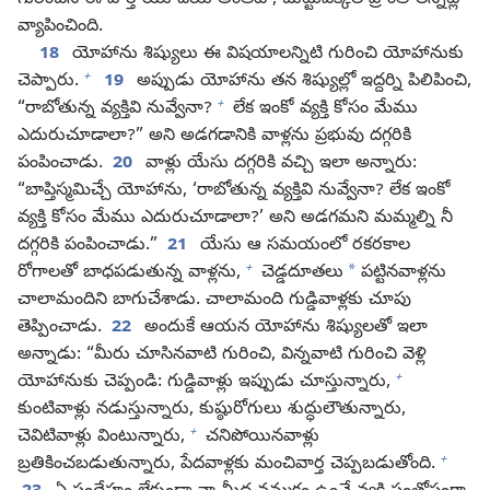
గురించిన ఈ వార్త యూదయ అంతటా, చుట్టుపక్కల ప్రాంతాలన్నిట్లో
వ్యాపించింది.
18
యోహాను శిష్యులు ఈ విషయాలన్నిటి గురించి యోహానుకు
+
చెప్పారు.
19
అప్పుడు యోహాను తన శిష్యుల్లో ఇద్దర్ని పిలిపించి,
+
“రాబోతున్న వ్యక్తివి నువ్వేనా?
లేక ఇంకో వ్యక్తి కోసం మేము
ఎదురుచూడాలా?” అని అడగడానికి వాళ్లను ప్రభువు దగ్గరికి
పంపించాడు.
20
వాళ్లు యేసు దగ్గరికి వచ్చి ఇలా అన్నారు:
“బాప్తిస్మమిచ్చే యోహాను, ‘రాబోతున్న వ్యక్తివి నువ్వేనా? లేక ఇంకో
వ్యక్తి కోసం మేము ఎదురుచూడాలా?’ అని అడగమని మమ్మల్ని నీ
దగ్గరికి పంపించాడు.”
21
యేసు ఆ సమయంలో రకరకాల
+
*
రోగాలతో బాధపడుతున్న వాళ్లను,
చెడ్డదూతలు
పట్టినవాళ్లను
చాలామందిని బాగుచేశాడు. చాలామంది గుడ్డివాళ్లకు చూపు
తెప్పించాడు.
22
అందుకే ఆయన యోహాను శిష్యులతో ఇలా
అన్నాడు: “మీరు చూసినవాటి గురించి, విన్నవాటి గురించి వెళ్లి
+
యోహానుకు చెప్పండి: గుడ్డివాళ్లు ఇప్పుడు చూస్తున్నారు,
కుంటివాళ్లు నడుస్తున్నారు, కుష్ఠురోగులు శుద్ధులౌతున్నారు,
+
చెవిటివాళ్లు వింటున్నారు,
చనిపోయినవాళ్లు
+
బ్రతికించబడుతున్నారు, పేదవాళ్లకు మంచివార్త చెప్పబడుతోంది.