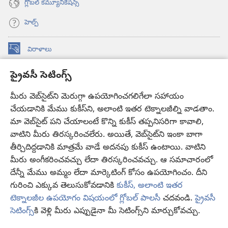
గ్లోబల్‌ కమ్యూనికేషన్స్‌
హెల్ప్‌
విరాళాలు
(కొత్త
విండో
ప్రైవసీ సెటింగ్స్
ఓపెన్‌
కావలికోట ఆన్‌లైన్‌ లైబ్రరీ
(కొత్త
అవుతుంది)
విండో
మీరు వెబ్‌సైట్‌ని మెరుగ్గా ఉపయోగించగలిగేలా సహాయం
®
JW Hub
ఓపెన్‌
చేయడానికి మేము కుకీస్‌ని, అలాంటి ఇతర టెక్నాలజీల్ని వాడతాం.
(కొత్త
అవుతుంది)
విండో
మా వెబ్‌సైట్‌ పని చేయాలంటే కొన్ని కుకీస్‌ తప్పనిసరిగా కావాలి,
JW లైబ్రరీ
యాప్‌
ఓపెన్‌
వాటిని మీరు తిరస్కరించలేరు. అయితే, వెబ్‌సైట్‌ని ఇంకా బాగా
అవుతుంది)
తీర్చిదిద్దడానికి మాత్రమే వాడే అదనపు కుకీస్‌ ఉంటాయి. వాటిని
కావలికోట లైబ్రరీ
మీరు అంగీకరించవచ్చు లేదా తిరస్కరించవచ్చు. ఆ సమాచారంలో
దేన్నీ మేము అమ్మం లేదా మార్కెటింగ్‌ కోసం ఉపయోగించం. దీని
గురించి ఎక్కువ తెలుసుకోవడానికి
కుకీస్, అలాంటి ఇతర
టెక్నాలజీల ఉపయోగం విషయంలో గ్లోబల్ పాలసీ
చదవండి.
ప్రైవసీ
Copyright
© 2026 Watch Tower Bible and Tract Society of Pennsylvania.
సెటింగ్స్‌
కి వెళ్లి మీరు ఎప్పుడైనా మీ సెటింగ్స్‌ని మార్చుకోవచ్చు.
వ
వినియోగంపై షరతులు
|
ప్రైవసీ పాలసీ
|
ప్రైవసీ సెటింగ్స్