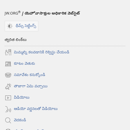
®
JW.ORG
/ యెహోవాసాక్షుల అధికారిక వెబ్‌సైట్‌
థీమ్స్ సెట్టింగ్స్
త్వరిత లింక్‌లు
మిమ్మల్ని కలవడానికి రిక్వెస్టు చేయండి
కూటం వెతుకు
(కొత్త
విండో
సమావేశం కనుక్కోండి
(కొత్త
ఓపెన్‌
విండో
అవుతుంది)
తాజాగా ఏమి వచ్చాయి
ఓపెన్‌
అవుతుంది)
వీడియోలు
ఆడియో వర్ణనలతో వీడియోలు
వెదకండి