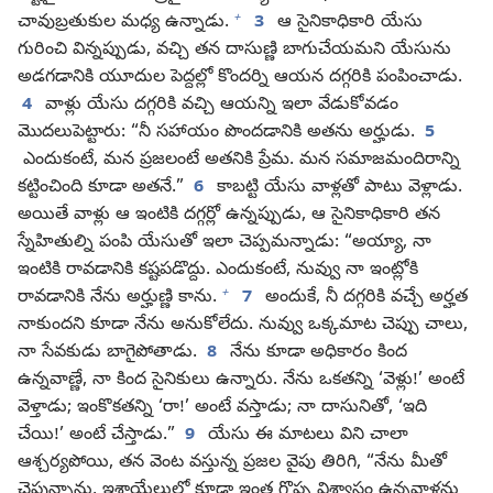
+
చావుబ్రతుకుల మధ్య ఉన్నాడు.
3
ఆ సైనికాధికారి యేసు
గురించి విన్నప్పుడు, వచ్చి తన దాసుణ్ణి బాగుచేయమని యేసును
అడగడానికి యూదుల పెద్దల్లో కొందర్ని ఆయన దగ్గరికి పంపించాడు.
4
వాళ్లు యేసు దగ్గరికి వచ్చి ఆయన్ని ఇలా వేడుకోవడం
మొదలుపెట్టారు: “నీ సహాయం పొందడానికి అతను అర్హుడు.
5
ఎందుకంటే, మన ప్రజలంటే అతనికి ప్రేమ. మన సమాజమందిరాన్ని
కట్టించింది కూడా అతనే.”
6
కాబట్టి యేసు వాళ్లతో పాటు వెళ్లాడు.
అయితే వాళ్లు ఆ ఇంటికి దగ్గర్లో ఉన్నప్పుడు, ఆ సైనికాధికారి తన
స్నేహితుల్ని పంపి యేసుతో ఇలా చెప్పమన్నాడు: “అయ్యా, నా
ఇంటికి రావడానికి కష్టపడొద్దు. ఎందుకంటే, నువ్వు నా ఇంట్లోకి
+
రావడానికి నేను అర్హుణ్ణి కాను.
7
అందుకే, నీ దగ్గరికి వచ్చే అర్హత
నాకుందని కూడా నేను అనుకోలేదు. నువ్వు ఒక్కమాట చెప్పు చాలు,
నా సేవకుడు బాగైపోతాడు.
8
నేను కూడా అధికారం కింద
ఉన్నవాణ్ణే, నా కింద సైనికులు ఉన్నారు. నేను ఒకతన్ని ‘వెళ్లు!’ అంటే
వెళ్తాడు; ఇంకొకతన్ని ‘రా!’ అంటే వస్తాడు; నా దాసునితో, ‘ఇది
చేయి!’ అంటే చేస్తాడు.”
9
యేసు ఈ మాటలు విని చాలా
ఆశ్చర్యపోయి, తన వెంట వస్తున్న ప్రజల వైపు తిరిగి, “నేను మీతో
చెప్తున్నాను, ఇశ్రాయేలులో కూడా ఇంత గొప్ప విశ్వాసం ఉన్నవాళ్లను