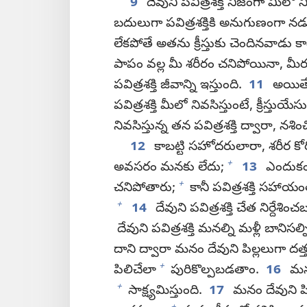
9
దేవుని పవిత్రశక్తి నిజంగా మీలో 
బదులుగా పవిత్రశక్తికి అనుగుణంగా న
లేకపోతే అతను క్రీస్తుకు చెందినవాడు క
పాపం వల్ల మీ శరీరం చనిపోయినా, మీరు
పవిత్రశక్తి జీవాన్ని ఇస్తుంది.
11
అయితే 
పవిత్రశక్తి మీలో నివసిస్తుంటే, క్రీస్తు
నివసిస్తున్న తన పవిత్రశక్తి ద్వారా, నశిం
12
కాబట్టి సహోదరులారా, శరీర కోరి
+
అవసరం మనకు లేదు;
13
ఎందుకంటే
+
చనిపోతారు;
కానీ పవిత్రశక్తి సహాయం
+
14
దేవుని పవిత్రశక్తి చేత నిర్దేశించ
దేవుని పవిత్రశక్తి మనల్ని మళ్లీ బానిస
దాని ద్వారా మనం దేవుని పిల్లలుగా దత్
+
పిలిచేలా
పురికొల్పబడతాం.
16
మనం
+
సాక్ష్యమిస్తుంది.
17
మనం దేవుని పిల