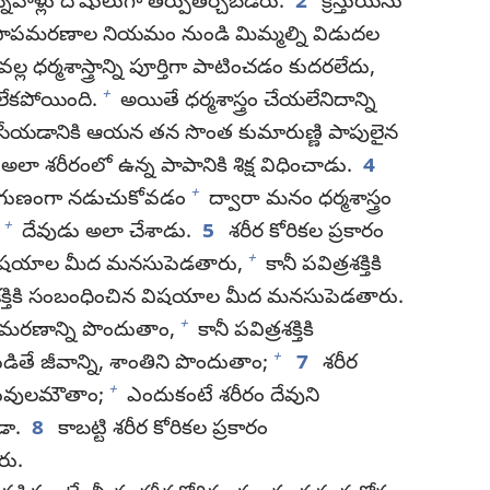
న్నవాళ్లు దోషులుగా తీర్పుతీర్చబడరు.
2
క్రీస్తుయేసు
ియమం పాపమరణాల నియమం నుండి మిమ్మల్ని విడుదల
ధర్మశాస్త్రాన్ని పూర్తిగా పాటించడం కుదరలేదు,
+
డలేకపోయింది.
అయితే ధర్మశాస్త్రం చేయలేనిదాన్ని
 తీసేయడానికి ఆయన తన సొంత కుమారుణ్ణి పాపులైన
అలా శరీరంలో ఉన్న పాపానికి శిక్ష విధించాడు.
4
+
 అనుగుణంగా నడుచుకోవడం
ద్వారా మనం ధర్మశాస్త్రం
+
దేవుడు అలా చేశాడు.
5
శరీర కోరికల ప్రకారం
+
 విషయాల మీద మనసుపెడతారు,
కానీ పవిత్రశక్తికి
శక్తికి సంబంధించిన విషయాల మీద మనసుపెడతారు.
+
 మరణాన్ని పొందుతాం,
కానీ పవిత్రశక్తికి
+
 జీవాన్ని, శాంతిని పొందుతాం;
7
శరీర
+
్రువులమౌతాం;
ఎందుకంటే శరీరం దేవుని
డా.
8
కాబట్టి శరీర కోరికల ప్రకారం
రు.