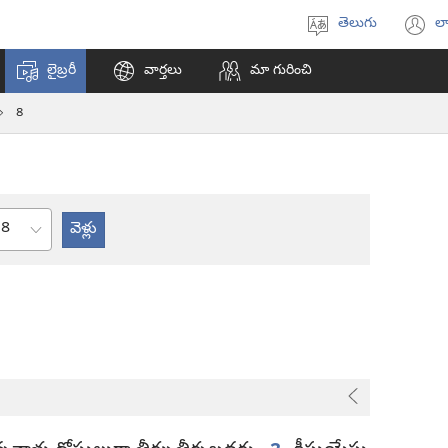
తెలుగు
లా
భాష
(క
ఎంచుకోండి
వి
లైబ్రరీ
వార్తలు
మా గురించి
ఓప
అ
8
అధ్యాయం