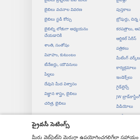
బైబిలు ప్రశ్నలకు జవాబులు
బైబిళ్లు
బైబిలు వచనాల వివరణ
పుస్తకాలు
బైబిలు స్టడీ కోర్సు
బ్రోషుర్లు, చిన్న
బైబిల్ని లోతుగా అధ్యయనం
కరపత్రాలు, ఆహ
చేయడానికి
ఆర్టికల్‌ సిరీస్‌
శాంతి, సంతోషం
పత్రికలు
వివాహం, కుటుంబం
మీటింగ్‌ వర్క్‌బ
టీనేజర్లు, యౌవనులు
కార్యక్రమాలు
పిల్లలు
ఇండెక్స్‌లు
దేవుని మీద విశ్వాసం
గైడ్‌లైన్స్‌
విజ్ఞాన శాస్త్రం, బైబిలు
JW బ్రాడ్‌‌కాస్టింగ్‌
చరిత్ర, బైబిలు
వీడియోలు
సంగీతం
ప్రైవసీ సెటింగ్స్
నాటకాల ఆడి
నాటకరూపంలో 
మీరు వెబ్‌సైట్‌ని మెరుగ్గా ఉపయోగించగలిగేలా సహాయం చే