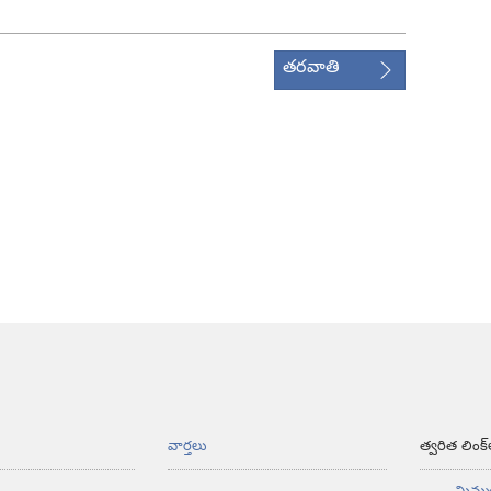
తరవాతి
వార్తలు
త్వరిత లింక్