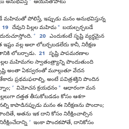
+
లు అనుభవిస్తే
ఆయనతోపాటు
హిమతో పోలిస్తే, ఇప్పుడు మనం అనుభవిస్తున్న
*
19
దేవుని పిల్లల మహిమ
బయల్పర్చబడే
+
ురుచూస్తోంది.
20
ఎందుకంటే సృష్టి వ్యర్థమైన
త ఇష్టం వల్ల అలా లోబర్చబడలేదు కానీ, నిరీక్షణ
తానికి లోబర్చాడు.
21
సృష్టి పాపమరణాల
ిల్లల మహిమగల స్వాతంత్ర్యాన్ని పొందుతుంది
ష్టి అంతా ఏకస్వరంతో మూల్గుతూ వేదన
కాదు ప్రథమఫలాల్ని, అంటే పవిత్రశక్తిని పొందిన
+
*
నాం;
విమోచన క్రయధనం
ఆధారంగా మన
పిల్లలుగా దత్తత తీసుకోబడడం కోసం ఆశగా
్ని కాపాడినప్పుడు మనం ఈ నిరీక్షణను పొందాం;
ి పొందితే, అతను ఇక దాని కోసం నిరీక్షించాల్సిన
+
ీక్షించేదాన్ని
ఇంకా పొందకపోతే, దానికోసం