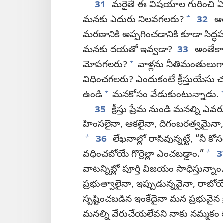
31
మరైతే ఈ విషయాల గురించి 
+
మనకు ఎదురు నిలవగలరు?
32
ఆయ
మరణానికి అప్పగించడానికి కూడా సిద్ధపడ
మనకు దయతో ఇవ్వడా?
33
అంతేకాద
+
మోపగలరు?
వాళ్లను నీతిమంతులుగా తీ
విధించగలరు? ఎందుకంటే క్రీస్తుయేసు చ
+
ఉండి
మనకోసం వేడుకుంటున్నాడు.
35
క్రీస్తు ప్రేమ నుండి మనల్ని 
హింసలైనా, ఆకలైనా, దిగంబరత్వమైనా,
+
36
లేఖనాల్లో రాసివున్నట్టే, “నీ
+
వధించబోయే గొర్రెల్లా ఎంచబడ్డాం.”
3
వాటన్నిట్లో పూర్తి విజయం సాధిస్తున్నాం
ప్రభుత్వాలైనా, ఇప్పుడున్నవైనా, రాబోయే
సృష్టించబడిన ఇంకేదైనా మన ప్రభువైన క్
మనల్ని వేరుచేయలేవని నాకు నమ్మకం కు