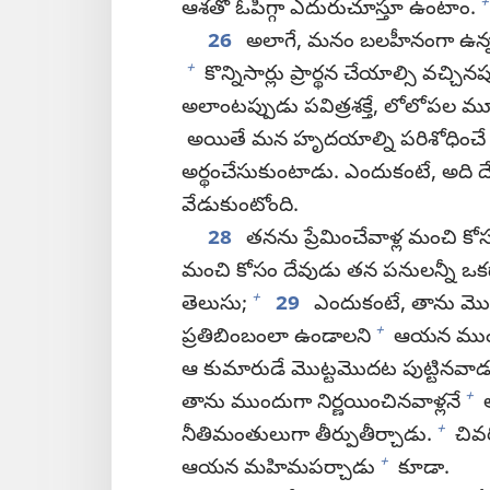
+
ఆశతో ఓపిగ్గా ఎదురుచూస్తూ ఉంటాం.
26
అలాగే, మనం బలహీనంగా ఉన్నప్ప
+
కొన్నిసార్లు ప్రార్థన చేయాల్సి వచ్చి
అలాంటప్పుడు పవిత్రశక్తే, లోలోపల మూ
అయితే మన హృదయాల్ని పరిశోధించే 
అర్థంచేసుకుంటాడు. ఎందుకంటే, అది ద
వేడుకుంటోంది.
28
తనను ప్రేమించేవాళ్ల మంచి కో
మంచి కోసం దేవుడు తన పనులన్నీ ఒక
+
తెలుసు;
29
ఎందుకంటే, తాను మొ
+
ప్రతిబింబంలా ఉండాలని
ఆయన ముందే
ఆ కుమారుడే మొట్టమొదట పుట్టినవాడు
+
తాను ముందుగా నిర్ణయించినవాళ్లనే
ఆ
+
నీతిమంతులుగా తీర్పుతీర్చాడు.
చివర
+
ఆయన మహిమపర్చాడు
కూడా.