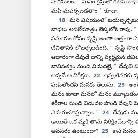
+
వారసులం.
మనం క్రీస్తుతో కలిసి బాధ
+
మహిమపర్చబడతాం
కూడా.
18
మన విషయంలో బయల్పర్చబడే మ
+
బాధలు అసలేమాత్రం లెక్కలోకి రావు.
సమయం కోసం సృష్టి అంతా ఆత్రంగా ఎద
+
జీవితానికి లోబర్చబడింది.
సృష్టి సొం
ఆధారంగా దేవుడే దాన్ని వ్యర్థమైన జీవి
+
బానిసత్వం నుండి విడుదలై,
దేవుని ప
అన్నదే ఆ నిరీక్షణ.
22
ఇప్పటివరకు సృ
పడుతోందని మనకు తెలుసు.
23
అంతే
మనం కూడా మనలో మనం మూల్గుతున్
శరీరాల నుండి విడుదల పొంది దేవుని 
+
ఎదురుచూస్తున్నాం.
24
దేవుడు మనల
అయితే ఒక వ్యక్తి తాను నిరీక్షించేదాన్న
అవసరం ఉంటుందా?
25
కానీ మనం నిర