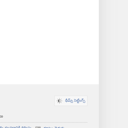
థీమ్స్ సెట్టింగ్స్
‌లు