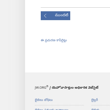
ముందటి
ఈ ప్రచురణ కాపీరైట్లు
®
JW.ORG
/ యెహోవాసాక్షుల అధికారిక వెబ్‌సైట్‌
బైబిలు బోధలు
లైబ్రరీ