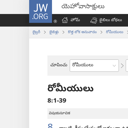
JW.ORG
యెహోవాసాక్షులు
హోమ్‌
బైబిలు బోధలు
లైబ్రరీ
బైబిళ్లు
కొత్త లోక అనువాదం
రోమీయులు
చూపించు
బైబిలు
పుస్తకం
రోమీయులు
8:1-39
విషయసూచిక