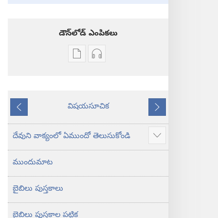
డౌన్‌లోడ్‌ ఎంపికలు
ప్రచురణల
ఆడియో
డౌన్‌లోడ్‌
డౌన్‌లోడ్‌
ఎంపికలు
ఎంపికలు
పవిత్ర
పవిత్ర
విషయసూచిక
బైబిలు
బైబిలు
ముందటి
తరవాతి
కొత్త
కొత్త
లోక
లోక
దేవుని వాక్యంలో ఏముందో తెలుసుకోండి
ఎక్కువ
అనువాదం
అనువాదం
చూపించు
ముందుమాట
బైబిలు పుస్తకాలు
బైబిలు పుస్తకాల పట్టిక