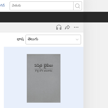
గిన్
ొత్త
వెతుకు
ండో
ెన్‌
వుతుంది)
భాష