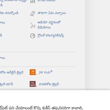
్ని కలవడానికి రిక్వెస్టు
కూటం వెతుకు
(కొత్త
డి
విండో
శం కనుక్కోండి
ఓపెన్‌
తాజాగా ఏమి వచ్చాయి
అవుతుంది)
ఆడియో వర్ణనలతో
యోలు
వీడియోలు
డి
గ్లోబల్‌ కమ్యూనికేషన్స్‌
ళాలు
®
కోట ఆన్‌లైన్‌ లైబ్రరీ
JW Hub
(కొత్త
విండో
బ్రరీ
యాప్‌
కావలికోట లైబ్రరీ
ఓపెన్‌
అవుతుంది)
ట్‌ పని చేయాలంటే కొన్ని కుకీస్‌ తప్పనిసరిగా కావాలి,