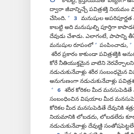
8
కాబట్టి, క్రీస్తుయేసుతో ఐక్యంగా ఉ
ద్వారా జీవాన్నిచ్చే పవిత్రశక్తి న
+
చేసింది.
3
మనుషుల అపరిపూర్ణత వల్ల 
కాబట్టి అది మనుషుల్ని పూర్తిగా కాపా
దేవుడు చేశాడు. ఎలాగంటే, పాపాన్ని
+
+
మనుషుల రూపంలో
పంపించాడు,
శరీర ప్రకారం కాకుండా పవిత్రశక్తికి
కోరే నీతియుక్తమైన వాటిని నెరవేర్చాలని
నడుచుకునేవాళ్లు శరీర సంబంధమైన
అనుగుణంగా నడుచుకునేవాళ్లు పవిత్ర
+
6
శరీర కోరికల మీద మనసుపెడితే
సంబంధించిన విషయాల మీద మనసుపెడితే
కోరికల మీద మనసుపెడితే దేవునికి శత
నియమానికి లోబడదు, లోబడలేదు కూ
నడుచుకునేవాళ్లు దేవుణ్ణి సంతోషపెట్టలే