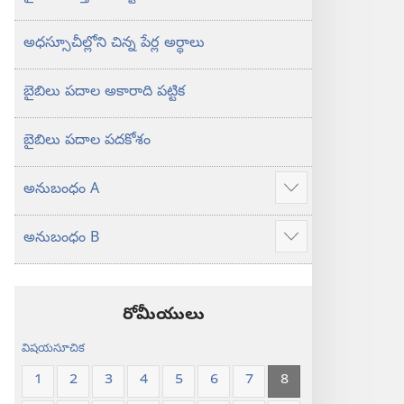
అధస్సూచీల్లోని చిన్న పేర్ల అర్థాలు
బైబిలు పదాల అకారాది పట్టిక
బైబిలు పదాల పదకోశం
అనుబంధం A
ఎక్కువ
చూపించు
అనుబంధం B
ఎక్కువ
చూపించు
రోమీయులు
విషయసూచిక
1
2
3
4
5
6
7
8