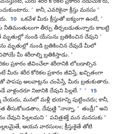
నివసిస్తుంటే, మీరు శరీర కోరికల ప్రకారం నడుచుకోరు,
+
*
డుచుకుంటారు.
కానీ, ఎవరికైనా క్రీస్తు మనసు
+
ాదు.
10
ఒకవేళ మీరు క్రీస్తుతో ఐక్యంగా ఉంటే,
 నీతిమంతులుగా తీర్పు తీర్చబడుతున్నారు కాబట్టి
+
మృతుల్లో నుండి యేసును బ్రతికించిన దేవుని
యేసును మృతుల్లో నుండి బ్రతికించిన దేవుడే మీలో
+
చిపోయే మీ శరీరాల్ని బ్రతికిస్తాడు.
కల ప్రకారం జీవించేలా శరీరానికి లోబడాల్సిన
 మీరు శరీర కోరికల ప్రకారం జీవిస్తే, ఖచ్చితంగా
తో పాపపు అలవాట్లను చంపేస్తే, మీరు బ్రతుకుతారు.
+
*
బడే వాళ్లందరూ నిజానికి దేవుని పిల్లలే.
15
ల్ని చేయదు, మనలో మళ్లీ భయాన్ని పుట్టించదు; కానీ,
*
తత తీసుకోబడతాం, దేవుణ్ణి “నాన్నా,
తండ్రీ!” అని
+
*
 దేవుని పిల్లలమని
పవిత్రశక్తే మన మనసుకు
్లలమైతే, ఆయన వారసులం; క్రీస్తుకైతే తోటి