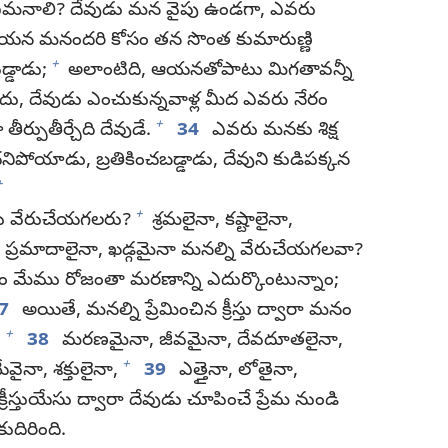
ఏమనాలి? దేవుడు మన వైపు ఉండగా, ఎవరు
న మనందరి కోసం తన సొంత కుమారుణ్ణి
+
్డాడు;
అలాంటిది, ఆయనతోపాటు మిగతావన్నీ
ు, దేవుడు ఎంచుకున్నవాళ్ల మీద ఎవరు నేరం
+
ర్పుతీర్చేది దేవుడే.
34
ఎవరు మనకు శిక్ష
నిపోయాడు, బ్రతికించబడ్డాడు, దేవుని కుడిపక్కన
+
+
ఎవరు వేరుచేయగలరు?
శ్రమలైనా, కష్టాలైనా,
 ప్రమాదాలైనా, ఖడ్గమైనా మనల్ని వేరుచేయగలవా?
 కోసం మేము రోజంతా మరణాన్ని ఎదుర్కొంటున్నాం;
7
అయితే, మనల్ని ప్రేమించిన క్రీస్తు ద్వారా మనం
+
.
38
మరణమైనా, జీవమైనా, దేవదూతలైనా,
+
వైనా, శక్తులైనా,
39
ఎత్తైనా, లోతైనా,
రీస్తుయేసు ద్వారా దేవుడు చూపించే ప్రేమ నుండి
దిరింది.