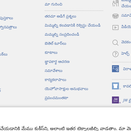
మిమ్మల
మా గురించి
చేయం
సమావే
తరచూ అడిగే ప్రశ్నలు
 పుస్తకాలు
(కొత్త
విండో
మిమ్మల్ని కలవడానికి రిక్వెస్టు చేయండి
వీడి
్వానపత్రాలు
ఓపెన్‌
మమ్మల్ని సంప్రదించండి
అవుతుంది)
వెదకం
బెతెల్‌ టూర్‌లు
కూటాలు
హెల్ప్‌
ుక్‌లు
జ్ఞాపకార్థ ఆచరణ
విరా
సమావేశాలు
(కొత్త
విండో
కార్యకలాపాలు
ఓపెన్‌
కావలి
యెహోవాసాక్షుల అనుభవాలు
(కొత్త
అవుతుంది)
‌
విండో
ప్రపంచమంతటా
JW లై
ఓపెన్‌
అవుతుంది)
యోలు
సాగే బైబిలు పఠనం
యడానికి మేము కుకీస్‌ని, అలాంటి ఇతర టెక్నాలజీల్ని వాడతాం. మా వెబ్‌సై