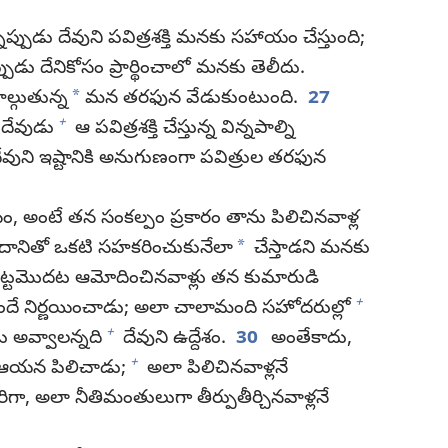
ుడు దేవుని పవిత్రశక్తి మనకు సహాయం చేస్తుంది;
నప్పుడు దేనికోసం ప్రార్థించాలో మనకు తెలీదు.
*
ల్గుతున్న
మన తరఫున వేడుకుంటుంది.
27
+
దేవుడు
ఆ పవిత్రశక్తి చేస్తున్న విన్నపాల్ని
ేవుని ఇష్టానికి అనుగుణంగా పవిత్రుల తరఫున
సం, అంటే తన సంకల్పం ప్రకారం తాను పిలిచినవాళ్ల
*
దానితో ఒకటి సహకరించుకునేలా
చేస్తాడని మనకు
ట్టమొదట ఆమోదించినవాళ్లు తన కుమారుడి
+
 నిర్ణయించాడు; అలా చాలామంది సహోదరుల్లో
+
 అవ్వాలన్నది
దేవుని ఉద్దేశం.
30
అంతేకాదు,
+
యన పిలిచాడు;
అలా పిలిచినవాళ్లనే
ిగా, అలా నీతిమంతులుగా తీర్పుతీర్చినవాళ్లనే