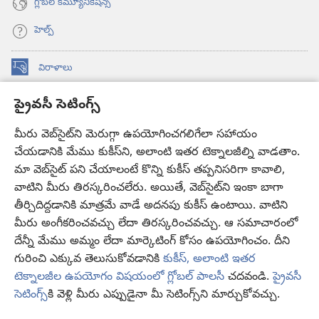
గ్లోబల్‌ కమ్యూనికేషన్స్‌
హెల్ప్‌
విరాళాలు
(కొత్త
విండో
ప్రైవసీ సెటింగ్స్
ఓపెన్‌
కావలికోట ఆన్‌లైన్‌ లైబ్రరీ
(కొత్త
అవుతుంది)
విండో
మీరు వెబ్‌సైట్‌ని మెరుగ్గా ఉపయోగించగలిగేలా సహాయం
®
JW Hub
ఓపెన్‌
చేయడానికి మేము కుకీస్‌ని, అలాంటి ఇతర టెక్నాలజీల్ని వాడతాం.
(కొత్త
అవుతుంది)
విండో
మా వెబ్‌సైట్‌ పని చేయాలంటే కొన్ని కుకీస్‌ తప్పనిసరిగా కావాలి,
JW లైబ్రరీ
యాప్‌
ఓపెన్‌
వాటిని మీరు తిరస్కరించలేరు. అయితే, వెబ్‌సైట్‌ని ఇంకా బాగా
అవుతుంది)
తీర్చిదిద్దడానికి మాత్రమే వాడే అదనపు కుకీస్‌ ఉంటాయి. వాటిని
కావలికోట లైబ్రరీ
మీరు అంగీకరించవచ్చు లేదా తిరస్కరించవచ్చు. ఆ సమాచారంలో
దేన్నీ మేము అమ్మం లేదా మార్కెటింగ్‌ కోసం ఉపయోగించం. దీని
గురించి ఎక్కువ తెలుసుకోవడానికి
కుకీస్, అలాంటి ఇతర
టెక్నాలజీల ఉపయోగం విషయంలో గ్లోబల్ పాలసీ
చదవండి.
ప్రైవసీ
Copyright
© 2026 Watch Tower Bible and Tract Society of Pennsylvania.
సెటింగ్స్‌
కి వెళ్లి మీరు ఎప్పుడైనా మీ సెటింగ్స్‌ని మార్చుకోవచ్చు.
వ
వినియోగంపై షరతులు
|
ప్రైవసీ పాలసీ
|
ప్రైవసీ సెటింగ్స్