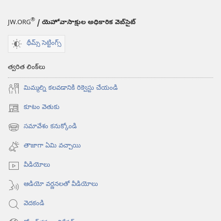
®
JW.ORG
/ యెహోవాసాక్షుల అధికారిక వెబ్‌సైట్‌
థీమ్స్ సెట్టింగ్స్
త్వరిత లింక్‌లు
మిమ్మల్ని కలవడానికి రిక్వెస్టు చేయండి
కూటం వెతుకు
(కొత్త
విండో
సమావేశం కనుక్కోండి
(కొత్త
ఓపెన్‌
విండో
అవుతుంది)
తాజాగా ఏమి వచ్చాయి
ఓపెన్‌
అవుతుంది)
వీడియోలు
ఆడియో వర్ణనలతో వీడియోలు
వెదకండి