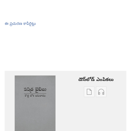
ఈ ప్రచురణ కాపీరైట్లు
డౌన్‌లోడ్‌ ఎంపికలు
ప్రచురణల
ఆడియో
డౌన్‌లోడ్‌
డౌన్‌లోడ్‌
ఎంపికలు
ఎంపికలు
పవిత్ర
పవిత్ర
బైబిలు
బైబిలు