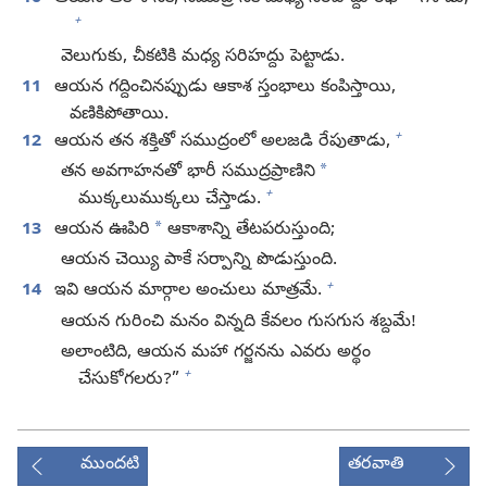
+
వెలుగుకు, చీకటికి మధ్య సరిహద్దు పెట్టాడు.
11
ఆయన గద్దించినప్పుడు ఆకాశ స్తంభాలు కంపిస్తాయి,
వణికిపోతాయి.
+
12
ఆయన తన శక్తితో సముద్రంలో అలజడి రేపుతాడు,
*
తన అవగాహనతో భారీ సముద్రప్రాణిని
+
ముక్కలుముక్కలు చేస్తాడు.
*
13
ఆయన ఊపిరి
ఆకాశాన్ని తేటపరుస్తుంది;
ఆయన చెయ్యి పాకే సర్పాన్ని పొడుస్తుంది.
+
14
ఇవి ఆయన మార్గాల అంచులు మాత్రమే.
ఆయన గురించి మనం విన్నది కేవలం గుసగుస శబ్దమే!
అలాంటిది, ఆయన మహా గర్జనను ఎవరు అర్థం
+
చేసుకోగలరు?”
ముందటి
తరవాతి