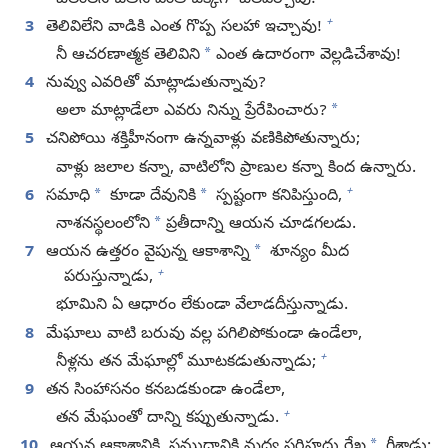
+
3
తెలివిలేని వాడికి ఎంత గొప్ప సలహా ఇచ్చావు!
*
నీ ఆచరణాత్మక తెలివిని
ఎంత ఉదారంగా వెల్లడిచేశావు!
4
నువ్వు ఎవరితో మాట్లాడుతున్నావు?
*
అలా మాట్లాడేలా ఎవరు నిన్ను ప్రేరేపించారు?
5
చనిపోయి శక్తిహీనంగా ఉన్నవాళ్లు వణికిపోతున్నారు;
వాళ్లు జలాల కన్నా, వాటిలోని ప్రాణుల కన్నా కింద ఉన్నారు.
+
*
*
6
సమాధి
కూడా దేవునికి
స్పష్టంగా కనిపిస్తుంది,
*
నాశనస్థలంలోని
ప్రతీదాన్ని ఆయన చూడగలడు.
*
7
ఆయన ఉత్తరం వైపున్న ఆకాశాన్ని
శూన్యం మీద
+
పరుస్తున్నాడు,
భూమిని ఏ ఆధారం లేకుండా వేలాడదీస్తున్నాడు.
8
మేఘాలు వాటి బరువు వల్ల పగిలిపోకుండా ఉండేలా,
+
నీళ్లను తన మేఘాల్లో మూటకడుతున్నాడు;
9
తన సింహాసనం కనబడకుండా ఉండేలా,
+
తన మేఘంతో దాన్ని కప్పుతున్నాడు.
*
10
ఆయన ఆకాశానికి, సముద్రానికి మధ్య సరిహద్దు రేఖ
గీశాడు;