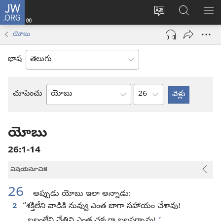
JW.ORG
లాగిన్
సైట్
JW.ORGలో
మె
(కొత్త
భాష
వెదకండి
చూ
విండో
యోబు
మార్చండి
ఓపెన్‌
అవుతుంది)
భాష
అధ్యాయం
చూపించు
బైబిలు
పుస్తకం
యోబు
26:1-14
విషయసూచిక
26
అప్పుడు యోబు ఇలా అన్నాడు:
2
“శక్తిలేని వాడికి నువ్వు ఎంత బాగా సహాయం చేశావు!
+
బలంలేని చేతిని ఎంత చక్కగా బలపర్చావు!