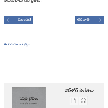
తిరుగుబాటు చేసే ప్రజలు.
ముందటి
తరవాతి
ఈ ప్రచురణ కాపీరైట్లు
డౌన్‌లోడ్‌ ఎంపికలు
ప్రచురణల
ఆడియో