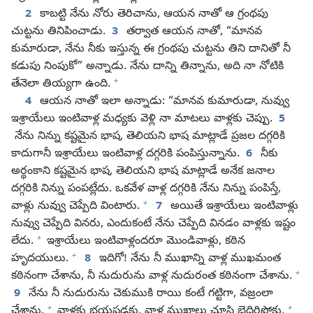
2
కాబట్టి నేను నోరు తెరిచాను, ఆయన నాతో ఆ గ్రంథపు
చుట్టను తినిపించాడు.
3
తర్వాత ఆయన నాతో, “మానవ
కుమారుడా, నేను నీకు ఇస్తున్న ఈ గ్రంథపు చుట్టను తిని దానితో నీ
కడుపు నింపుకో” అన్నాడు. నేను దాన్ని తిన్నాను, అది నా నోటికి
+
తేనెలా తియ్యగా ఉంది.
4
ఆయన నాతో ఇలా అన్నాడు: “మానవ కుమారుడా, నువ్వు
ఇశ్రాయేలు ఇంటివాళ్ల మధ్యకు వెళ్లి నా మాటలు వాళ్లకు చెప్పు.
5
నేను నిన్ను కష్టమైన భాష, తెలియని భాష మాట్లాడే ప్రజల దగ్గరికి
కాదుగానీ ఇశ్రాయేలు ఇంటివాళ్ల దగ్గరికి పంపిస్తున్నాను.
6
నీకు
అర్థంకాని కష్టమైన భాష, తెలియని భాష మాట్లాడే అనేక జనాల
దగ్గరికి నిన్ను పంపట్లేదు. ఒకవేళ వాళ్ల దగ్గరికి నేను నిన్ను పంపిస్తే,
+
వాళ్లు నువ్వు చెప్పేది వింటారు.
7
అయితే ఇశ్రాయేలు ఇంటివాళ్లు
నువ్వు చెప్పేది వినరు, ఎందుకంటే నేను చెప్పేది వినడం వాళ్లకు ఇష్టం
+
లేదు.
ఇశ్రాయేలు ఇంటివాళ్లందరూ మొండివాళ్లు, కఠిన
+
హృదయులు.
8
ఇదిగో! నేను నీ ముఖాన్ని వాళ్ల ముఖమంత
+
కఠినంగా చేశాను, నీ నుదురును వాళ్ల నుదురంత కఠినంగా చేశాను.
9
నేను నీ నుదురును చెకుముకి రాయి కంటే గట్టిగా, వజ్రంలా
+
+
చేశాను.
వాళ్లకు భయపడకు, వాళ్ల ముఖాలు చూసి బెదిరిపోకు,