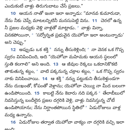
ఎందుకంటే వాళ్లు తిరుగుబాటు చేసే ప్రజలు.”
10
ఆయన నాతో ఇంకా ఇలా అన్నాడు: “మానవ కుమారుడా,
నేను నీకు చెప్పే మాటలన్నిటినీ మనసుపెట్టి విను.
11
చెరలో ఉన్న
+
నీ ప్రజల మధ్యకు వెళ్లి వాళ్లతో మాట్లాడు.
వాళ్లు విన్నా,
+
వినకపోయినా,
‘సర్వోన్నత ప్రభువైన యెహోవా ఇలా అంటున్నాడు’
అని చెప్పు.”
+
*
12
అప్పుడు ఒక శక్తి
నన్ను తీసుకెళ్లింది;
నా వెనక ఒక గొప్ప
స్వరం వినిపించింది, అది “యెహోవా మహిమకు ఆయన స్థలంలో
స్తుతి కలగాలి” అని అంది.
13
ఆ జీవుల రెక్కలు ఒకదానికొకటి
+
+
తాకుతున్న శబ్దం,
వాటి పక్కనున్న చక్రాల శబ్దం,
ఒక గొప్ప స్వరం
*
నాకు వినిపించాయి.
14
ఆ శక్తి
నన్ను పట్టుకుని తీసుకెళ్తుండగా
నేను దుఃఖంతో, కోపంతో వెళ్లాను; యెహోవా చెయ్యి నా మీద బలంగా
+
ఉండిపోయింది.
15
కాబట్టి నేను కెబారు నది పక్కన
తేలాబీబులో
నివసిస్తున్న బందీలైన ప్రజల దగ్గరికి వెళ్లి, వాళ్లు నివసిస్తున్న చోటే
+
ఉండిపోయాను; నేను నిర్ఘాంతపోయిన స్థితిలో
ఏడురోజులు వాళ్ల
మధ్య ఉన్నాను.
16
ఏడురోజుల తర్వాత యెహోవా వాక్యం నా దగ్గరికి వచ్చి ఇలా