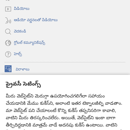
ఓపెన్‌
అవుతుంది)
వీడియోలు
ఆడియో వర్ణనలతో వీడియోలు
వెదకండి
గ్లోబల్‌ కమ్యూనికేషన్స్‌
హెల్ప్‌
విరాళాలు
(కొత్త
విండో
ప్రైవసీ సెటింగ్స్
ఓపెన్‌
కావలికోట ఆన్‌లైన్‌ లైబ్రరీ
(కొత్త
అవుతుంది)
విండో
మీరు వెబ్‌సైట్‌ని మెరుగ్గా ఉపయోగించగలిగేలా సహాయం
®
JW Hub
ఓపెన్‌
చేయడానికి మేము కుకీస్‌ని, అలాంటి ఇతర టెక్నాలజీల్ని వాడతాం.
(కొత్త
అవుతుంది)
విండో
మా వెబ్‌సైట్‌ పని చేయాలంటే కొన్ని కుకీస్‌ తప్పనిసరిగా కావాలి,
JW లైబ్రరీ
యాప్‌
ఓపెన్‌
వాటిని మీరు తిరస్కరించలేరు. అయితే, వెబ్‌సైట్‌ని ఇంకా బాగా
అవుతుంది)
తీర్చిదిద్దడానికి మాత్రమే వాడే అదనపు కుకీస్‌ ఉంటాయి. వాటిని
కావలికోట లైబ్రరీ