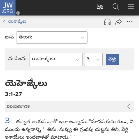
JW.ORG
లాగిన్
సైట్
JW.ORGలో
మె
(కొత్త
భాష
వెదకండి
చూ
విండో
యెహెజ్కేలు
మార్చండి
ఓపెన్‌
అవుతుంది)
భాష
అధ్యాయం
చూపించు
బైబిలు
పుస్తకం
యెహెజ్కేలు
3:1-27
విషయసూచిక
3
తర్వాత ఆయన నాతో ఇలా అన్నాడు: “మానవ కుమారుడా, నీ
*
ముందు ఉన్నదాన్ని
తిను. నువ్వు ఈ గ్రంథపు చుట్టను తిని, వెళ్లి
+
ఇశ్రాయేలు ఇంటివాళ్లతో మాట్లాడు.”