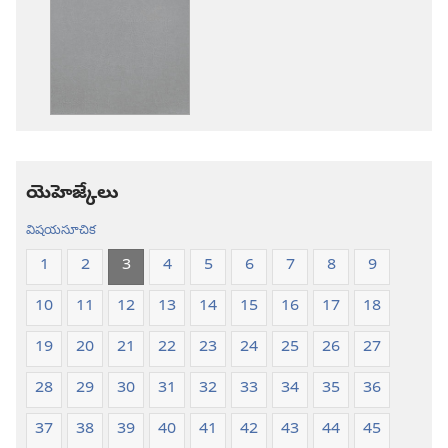
డౌన్‌లోడ్‌
డౌన్‌లోడ్‌
ఎంపికలు
ఎంపికలు
పవిత్ర
పవిత్ర
బైబిలు
బైబిలు
కొత్త
కొత్త
లోక
లోక
అనువాదం
అనువాదం
యెహెజ్కేలు
విషయసూచిక
1
2
3
4
5
6
7
8
9
10
11
12
13
14
15
16
17
18
19
20
21
22
23
24
25
26
27
28
29
30
31
32
33
34
35
36
37
38
39
40
41
42
43
44
45