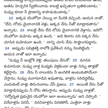
నీతిమంతుణ్ణి హెచ్చరించినప్పుడు అతను పాపం చేయకుండా ఉంటే,
+
అతను హెచ్చరిక స్వీకరించాడు కాబట్టి ఖచ్చితంగా బ్రతికుంటాడు;
నువ్వు కూడా నీ ప్రాణాన్ని కాపాడుకుంటావు.”
22
అక్కడ యెహోవా చెయ్యి నా మీదికి వచ్చింది. ఆయన నాతో,
“లేచి, లోయ మైదానానికి వెళ్లు, అక్కడ నేను నీతో మాట్లాడతాను”
అన్నాడు.
23
కాబట్టి నేను లేచి లోయ మైదానానికి వెళ్లాను. ఇదిగో!
+
యెహోవా మహిమ అక్కడ ఉంది,
అది కెబారు నది పక్కన నేను
+
చూసిన మహిమలా ఉంది.
దాన్ని చూసి నేను సాష్టాంగపడ్డాను.
+
24
అప్పుడు పవిత్రశక్తి నాలోకి ప్రవేశించి నన్ను నిలబెట్టింది;
ఆయన నాతో ఇలా అన్నాడు:
“నువ్వు నీ ఇంట్లోకి వెళ్లి, తలుపులు వేసుకో.
25
మానవ
కుమారుడా, నువ్వు వాళ్ల మధ్యకు వెళ్లకుండా వాళ్లు నిన్ను తాళ్లతో
కట్టేస్తారు.
26
నేను నీ నాలుకను నీ అంగిలికి అంటుకుపోయేలా
చేస్తాను; నువ్వు మూగవాడివి అవుతావు, వాళ్లను సరిదిద్దలేవు,
ఎందుకంటే వాళ్లు తిరుగుబాటు చేసే ప్రజలు.
27
అయితే నేను నీతో
మాట్లాడినప్పుడు నీ నోరు తెరుస్తాను, అప్పుడు నువ్వు వాళ్లతో,
+
‘సర్వోన్నత ప్రభువైన యెహోవా ఇలా అంటున్నాడు’ అని చెప్పాలి.
+
వినేవాళ్లను విననీ,
విననివాళ్లను వినకపోనీ, ఎంతైనా వాళ్లు
+