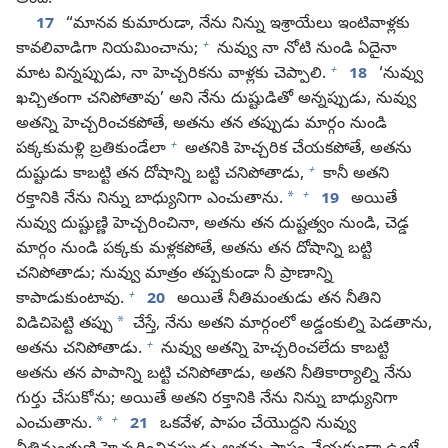
అంది:
17
“మానవ కుమారుడా, నేను నిన్ను ఇశ్రాయేలు ఇంటివాళ్లకు
+
కావలివాడిగా నియమించాను;
నువ్వు నా నోటి నుండి ఏదైనా
+
మాట విన్నప్పుడు, నా హెచ్చరికను వాళ్లకు చెప్పాలి.
18
‘నువ్వు
ఖచ్చితంగా చనిపోతావు’ అని నేను దుష్టుడితో అన్నప్పుడు, నువ్వు
అతన్ని హెచ్చరించకపోతే, అతను తన తప్పుడు మార్గం నుండి
+
పక్కకుమళ్లి బ్రతికుండేలా
అతనికి హెచ్చరిక చేయకపోతే, అతను
+
దుష్టుడు కాబట్టి తన దోషాన్ని బట్టి చనిపోతాడు,
కానీ అతని
+
*
రక్తానికి నేను నిన్ను బాధ్యునిగా ఎంచుతాను.
19
అయితే
నువ్వు దుష్టుణ్ణి హెచ్చరించినా, అతను తన దుష్టత్వం నుండి, చెడ్డ
మార్గం నుండి పక్కకు మళ్లకపోతే, అతను తన దోషాన్ని బట్టి
చనిపోతాడు; నువ్వు మాత్రం తప్పకుండా నీ ప్రాణాన్ని
+
కాపాడుకుంటావు.
20
అయితే నీతిమంతుడు తన నీతిని
*
విడిచిపెట్టి తప్పు
చేస్తే, నేను అతని మార్గంలో అడ్డంకుల్ని పెడతాను,
+
అతను చనిపోతాడు.
నువ్వు అతన్ని హెచ్చరించలేదు కాబట్టి
అతను తన పాపాన్ని బట్టి చనిపోతాడు, అతని నీతికార్యాల్ని నేను
గుర్తు చేసుకోను; అయితే అతని రక్తానికి నేను నిన్ను బాధ్యునిగా
+
*
ఎంచుతాను.
21
ఒకవేళ, పాపం చేయొద్దని నువ్వు