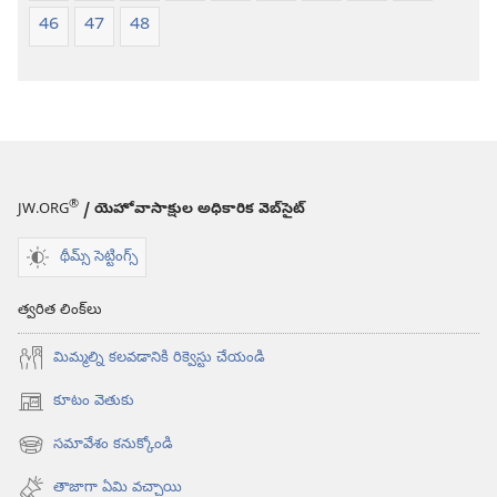
46
47
48
®
JW.ORG
/ యెహోవాసాక్షుల అధికారిక వెబ్‌సైట్‌
థీమ్స్ సెట్టింగ్స్
త్వరిత లింక్‌లు
మిమ్మల్ని కలవడానికి రిక్వెస్టు చేయండి
కూటం వెతుకు
(కొత్త
విండో
సమావేశం కనుక్కోండి
(కొత్త
ఓపెన్‌
విండో
అవుతుంది)
తాజాగా ఏమి వచ్చాయి