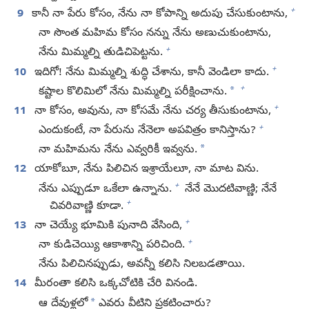
+
9
కానీ నా పేరు కోసం, నేను నా కోపాన్ని అదుపు చేసుకుంటాను,
నా సొంత మహిమ కోసం నన్ను నేను అణుచుకుంటాను,
+
నేను మిమ్మల్ని తుడిచిపెట్టను.
+
10
ఇదిగో! నేను మిమ్మల్ని శుద్ధి చేశాను, కానీ వెండిలా కాదు.
+
*
కష్టాల కొలిమిలో నేను మిమ్మల్ని పరీక్షించాను.
+
11
నా కోసం, అవును, నా కోసమే నేను చర్య తీసుకుంటాను,
+
ఎందుకంటే, నా పేరును నేనెలా అపవిత్రం కానిస్తాను?
*
నా మహిమను నేను ఎవ్వరికీ ఇవ్వను.
12
యాకోబూ, నేను పిలిచిన ఇశ్రాయేలూ, నా మాట విను.
+
నేను ఎప్పుడూ ఒకేలా ఉన్నాను.
నేనే మొదటివాణ్ణి; నేనే
+
చివరివాణ్ణి కూడా.
+
13
నా చెయ్యే భూమికి పునాది వేసింది,
+
నా కుడిచెయ్యి ఆకాశాన్ని పరిచింది.
నేను పిలిచినప్పుడు, అవన్నీ కలిసి నిలబడతాయి.
14
మీరంతా కలిసి ఒక్కచోటికి చేరి వినండి.
*
ఆ దేవుళ్లలో
ఎవరు వీటిని ప్రకటించారు?