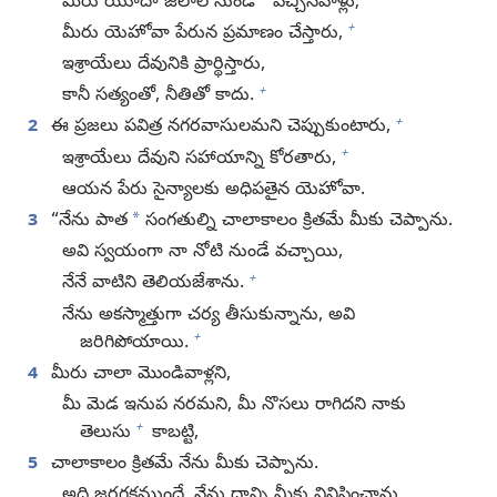
*
మీరు యూదా జలాల నుండి
వచ్చినవాళ్లు;
+
మీరు యెహోవా పేరున ప్రమాణం చేస్తారు,
ఇశ్రాయేలు దేవునికి ప్రార్థిస్తారు,
+
కానీ సత్యంతో, నీతితో కాదు.
+
2
ఈ ప్రజలు పవిత్ర నగరవాసులమని చెప్పుకుంటారు,
+
ఇశ్రాయేలు దేవుని సహాయాన్ని కోరతారు,
ఆయన పేరు సైన్యాలకు అధిపతైన యెహోవా.
*
3
“నేను పాత
సంగతుల్ని చాలాకాలం క్రితమే మీకు చెప్పాను.
అవి స్వయంగా నా నోటి నుండే వచ్చాయి,
+
నేనే వాటిని తెలియజేశాను.
నేను అకస్మాత్తుగా చర్య తీసుకున్నాను, అవి
+
జరిగిపోయాయి.
4
మీరు చాలా మొండివాళ్లని,
మీ మెడ ఇనుప నరమని, మీ నొసలు రాగిదని నాకు
+
తెలుసు
కాబట్టి,
5
చాలాకాలం క్రితమే నేను మీకు చెప్పాను.
అది జరగకముందే, నేను దాన్ని మీకు వినిపించాను,