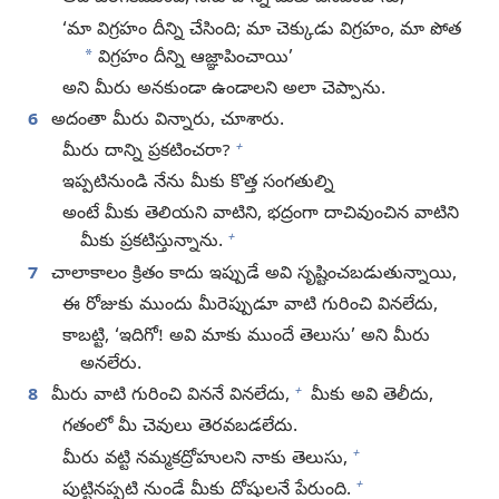
‘మా విగ్రహం దీన్ని చేసింది; మా చెక్కుడు విగ్రహం, మా పోత
*
విగ్రహం దీన్ని ఆజ్ఞాపించాయి’
అని మీరు అనకుండా ఉండాలని అలా చెప్పాను.
6
అదంతా మీరు విన్నారు, చూశారు.
+
మీరు దాన్ని ప్రకటించరా?
ఇప్పటినుండి నేను మీకు కొత్త సంగతుల్ని
అంటే మీకు తెలియని వాటిని, భద్రంగా దాచివుంచిన వాటిని
+
మీకు ప్రకటిస్తున్నాను.
7
చాలాకాలం క్రితం కాదు ఇప్పుడే అవి సృష్టించబడుతున్నాయి,
ఈ రోజుకు ముందు మీరెప్పుడూ వాటి గురించి వినలేదు,
కాబట్టి, ‘ఇదిగో! అవి మాకు ముందే తెలుసు’ అని మీరు
అనలేరు.
+
8
మీరు వాటి గురించి విననే వినలేదు,
మీకు అవి తెలీదు,
గతంలో మీ చెవులు తెరవబడలేదు.
+
మీరు వట్టి నమ్మకద్రోహులని నాకు తెలుసు,
+
పుట్టినప్పటి నుండే మీకు దోషులనే పేరుంది.