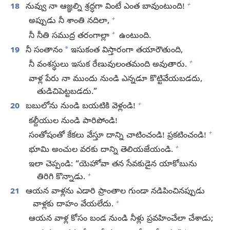
+
18
నువ్వు నా ఆజ్ఞల్ని శ్రద్ధగా వింటే ఎంత బావుంటుంది!
+
అప్పుడు నీ శాంతి నదిలా,
+
నీ నీతి సముద్ర తరంగాల్లా
ఉంటుంది.
*
19
నీ సంతానం
ఇసుకంత విస్తారంగా తయారౌతుంది,
+
నీ వంశస్థులు ఇసుక రేణువులంతమంది అవుతారు.
వాళ్ల పేరు నా ముందు నుండి ఎన్నడూ కొట్టివేయబడదు,
తుడిచిపెట్టబడదు.”
+
20
బబులోను నుండి బయటికి వెళ్లండి!
కల్దీయుల నుండి పారిపోండి!
+
సంతోషంతో కేకలు వేస్తూ దాన్ని చాటించండి! ప్రకటించండి!
+
భూమి అంచుల వరకు దాన్ని తెలియజేయండి.
ఇలా చెప్పండి: “యెహోవా తన సేవకుడైన యాకోబును
+
తిరిగి కొన్నాడు.
21
ఆయన వాళ్లను ఎడారి ప్రాంతాల గుండా నడిపించినప్పుడు
+
వాళ్లకు దాహం వేయలేదు.
ఆయన వాళ్ల కోసం బండ నుండి నీళ్లు ప్రవహించేలా చేశాడు;