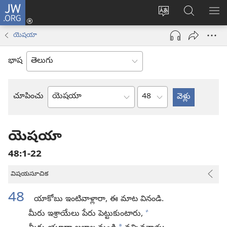
JW.ORG
లాగిన్
సైట్
JW.ORGలో
మె
(కొత్త
భాష
వెదకండి
చూ
విండో
యెషయా
మార్చండి
ఓపెన్‌
అవుతుంది)
భాష
అధ్యాయం
చూపించు
బైబిలు
పుస్తకం
యెషయా
48:1-22
విషయసూచిక
48
యాకోబు ఇంటివాళ్లారా, ఈ మాట వినండి.
+
మీరు ఇశ్రాయేలు పేరు పెట్టుకుంటారు,