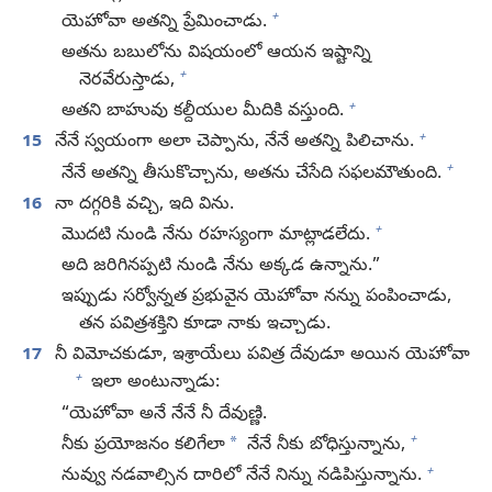
+
యెహోవా అతన్ని ప్రేమించాడు.
అతను బబులోను విషయంలో ఆయన ఇష్టాన్ని
+
నెరవేరుస్తాడు,
+
అతని బాహువు కల్దీయుల మీదికి వస్తుంది.
+
15
నేనే స్వయంగా అలా చెప్పాను, నేనే అతన్ని పిలిచాను.
+
నేనే అతన్ని తీసుకొచ్చాను, అతను చేసేది సఫలమౌతుంది.
16
నా దగ్గరికి వచ్చి, ఇది విను.
+
మొదటి నుండి నేను రహస్యంగా మాట్లాడలేదు.
అది జరిగినప్పటి నుండి నేను అక్కడ ఉన్నాను.”
ఇప్పుడు సర్వోన్నత ప్రభువైన యెహోవా నన్ను పంపించాడు,
తన పవిత్రశక్తిని కూడా నాకు ఇచ్చాడు.
17
నీ విమోచకుడూ, ఇశ్రాయేలు పవిత్ర దేవుడూ అయిన యెహోవా
+
ఇలా అంటున్నాడు:
“యెహోవా అనే నేనే నీ దేవుణ్ణి.
+
*
నీకు ప్రయోజనం కలిగేలా
నేనే నీకు బోధిస్తున్నాను,
+
నువ్వు నడవాల్సిన దారిలో నేనే నిన్ను నడిపిస్తున్నాను.