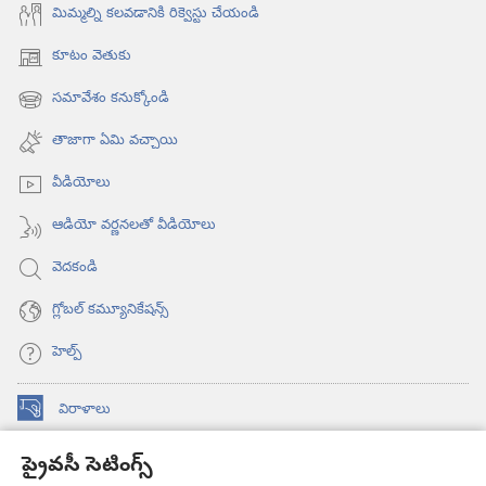
మిమ్మల్ని కలవడానికి రిక్వెస్టు చేయండి
కూటం వెతుకు
(కొత్త
విండో
సమావేశం కనుక్కోండి
(కొత్త
ఓపెన్‌
విండో
అవుతుంది)
తాజాగా ఏమి వచ్చాయి
ఓపెన్‌
అవుతుంది)
వీడియోలు
ఆడియో వర్ణనలతో వీడియోలు
వెదకండి
గ్లోబల్‌ కమ్యూనికేషన్స్‌
హెల్ప్‌
విరాళాలు
(కొత్త
విండో
ప్రైవసీ సెటింగ్స్
ఓపెన్‌
కావలికోట ఆన్‌లైన్‌ లైబ్రరీ
(కొత్త