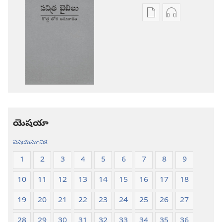
ప్రచురణల
ఆడియో
డౌన్‌లోడ్‌
డౌన్‌లోడ్‌
ఎంపికలు
ఎంపికలు
పవిత్ర
పవిత్ర
బైబిలు
బైబిలు
కొత్త
కొత్త
లోక
లోక
అనువాదం
అనువాదం
యెషయా
విషయసూచిక
1
2
3
4
5
6
7
8
9
10
11
12
13
14
15
16
17
18
19
20
21
22
23
24
25
26
27
28
29
30
31
32
33
34
35
36