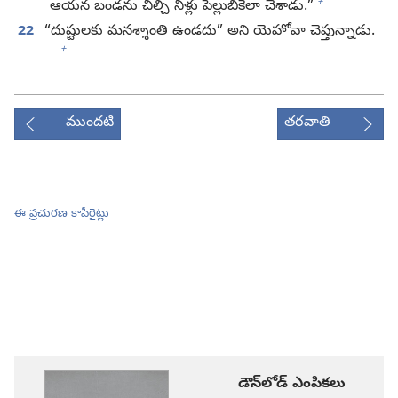
+
ఆయన బండను చీల్చి నీళ్లు పెల్లుబికేలా చేశాడు.”
22
“దుష్టులకు మనశ్శాంతి ఉండదు” అని యెహోవా చెప్తున్నాడు.
+
ముందటి
తరవాతి
ఈ ప్రచురణ కాపీరైట్లు
డౌన్‌లోడ్‌ ఎంపికలు