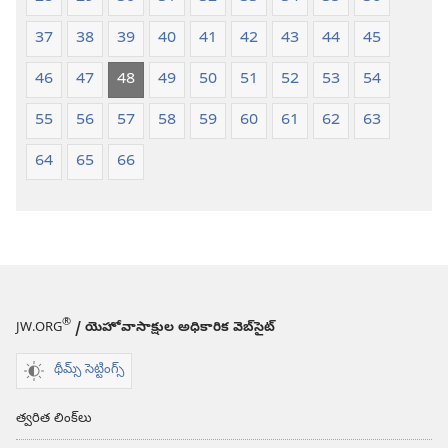
37
38
39
40
41
42
43
44
45
46
47
48
49
50
51
52
53
54
55
56
57
58
59
60
61
62
63
64
65
66
®
JW.ORG
/ యెహోవాసాక్షుల అధికారిక వెబ్‌సైట్‌
థీమ్స్ సెట్టింగ్స్
త్వరిత లింక్‌లు