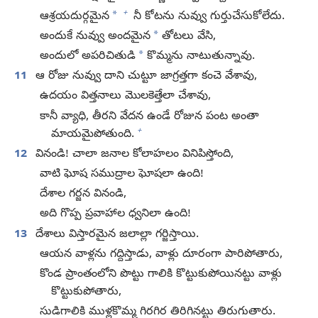
+
*
ఆశ్రయదుర్గమైన
నీ కోటను నువ్వు గుర్తుచేసుకోలేదు.
*
అందుకే నువ్వు అందమైన
తోటలు వేసి,
*
అందులో అపరిచితుడి
కొమ్మను నాటుతున్నావు.
11
ఆ రోజు నువ్వు దాని చుట్టూ జాగ్రత్తగా కంచె వేశావు,
ఉదయం విత్తనాలు మొలకెత్తేలా చేశావు,
కానీ వ్యాధి, తీరని వేదన ఉండే రోజున పంట అంతా
+
మాయమైపోతుంది.
12
వినండి! చాలా జనాల కోలాహలం వినిపిస్తోంది,
వాటి ఘోష సముద్రాల ఘోషలా ఉంది!
దేశాల గర్జన వినండి,
అది గొప్ప ప్రవాహాల ధ్వనిలా ఉంది!
13
దేశాలు విస్తారమైన జలాల్లా గర్జిస్తాయి.
ఆయన వాళ్లను గద్దిస్తాడు, వాళ్లు దూరంగా పారిపోతారు,
కొండ ప్రాంతంలోని పొట్టు గాలికి కొట్టుకుపోయినట్టు వాళ్లు
కొట్టుకుపోతారు,
సుడిగాలికి ముళ్లకొమ్మ గిరగిర తిరిగినట్టు తిరుగుతారు.