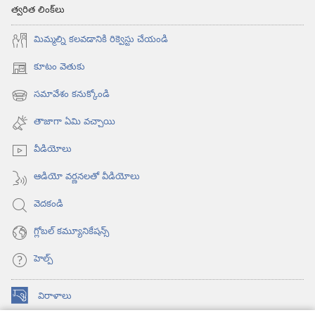
త్వరిత లింక్‌లు
మిమ్మల్ని కలవడానికి రిక్వెస్టు చేయండి
కూటం వెతుకు
(కొత్త
విండో
సమావేశం కనుక్కోండి
(కొత్త
ఓపెన్‌
విండో
అవుతుంది)
తాజాగా ఏమి వచ్చాయి
ఓపెన్‌
అవుతుంది)
వీడియోలు
ఆడియో వర్ణనలతో వీడియోలు
వెదకండి
గ్లోబల్‌ కమ్యూనికేషన్స్‌
హెల్ప్‌
విరాళాలు
(కొత్త