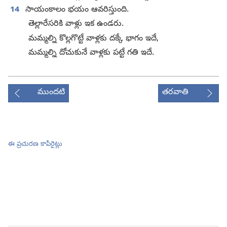
14
సాయంకాలం భయం ఆవరిస్తుంది.
తెల్లారేసరికి వాళ్లు ఇక ఉండరు.
మమ్మల్ని కొల్లగొట్టే వాళ్లకు దక్కే భాగం ఇదే,
మమ్మల్ని దోచుకునే వాళ్లకు పట్టే గతి ఇదే.
ముందటి
తరవాతి
ఈ ప్రచురణ కాపీరైట్లు