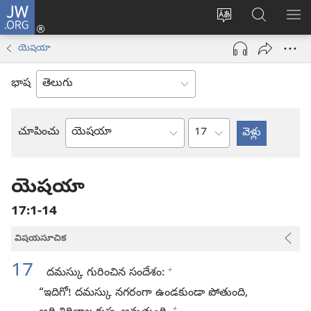
JW.ORG
లాగిన్
సైట్
JW.ORGలో
మె
(కొత్త
భాష
వెదకండి
చూ
విండో
యెషయా
మార్చండి
ఓపెన్‌
అవుతుంది)
భాష
అధ్యాయం
చూపించు
బైబిలు
పుస్తకం
యెషయా
17:1-14
విషయసూచిక
17
+
దమస్కు గురించిన సందేశం:
“ఇదిగో! దమస్కు నగరంగా ఉండకుండా పోతుంది,
+