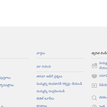
వార్తలు
త్వరిత లింక్
మిమ్మల
మా గురించి
చేయం
సమావే
తరచూ అడిగే ప్రశ్నలు
 పుస్తకాలు
(కొత్త
విండో
మిమ్మల్ని కలవడానికి రిక్వెస్టు చేయండి
వీడి
్వానపత్రాలు
ఓపెన్‌
మమ్మల్ని సంప్రదించండి
అవుతుంది)
వెదకం
బెతెల్‌ టూర్‌లు
కూటాలు