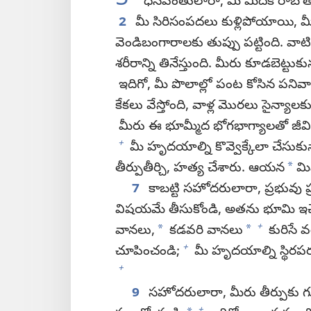
5
ధనవంతులారా, మీ మీదికి రాబోతున్
2
మీ సిరిసంపదలు కుళ్లిపోయాయి, మీ 
వెండిబంగారాలకు తుప్పు పట్టింది. వాటికి
శరీరాన్ని తినేస్తుంది. మీరు కూడబెట్టు
ఇదిగో, మీ పొలాల్లో పంట కోసిన పనివాళ
కేకలు వేస్తోంది, వాళ్ల మొరలు సైన్య
మీరు ఈ భూమ్మీద భోగభాగ్యాలతో జీవిం
+
మీ హృదయాల్ని కొవ్వెక్కేలా చేసుకున
*
తీర్పుతీర్చి, హత్య చేశారు. ఆయన
మిమ
7
కాబట్టి సహోదరులారా, ప్రభువు ప్
విషయమే తీసుకోండి, అతను భూమి ఇచ్
+
*
*
వానలు,
కడవరి వానలు
కురిసే వ
+
చూపించండి;
మీ హృదయాల్ని స్థిరపర్చ
+
9
సహోదరులారా, మీరు తీర్పుకు 
+