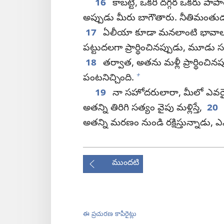
16
కాబట్టి, ఒకరి దగ్గర ఒకరు పాపాల
అప్పుడు మీరు బాగౌతారు. నీతిమంతుడు ప
17
ఏలీయా కూడా మనలాంటి భావాలు
పట్టుదలగా ప్రార్థించినప్పుడు, మూడు
18
తర్వాత, అతను మళ్లీ ప్రార్థించిన
+
పంటనిచ్చింది.
19
నా సహోదరులారా, మీలో ఎవరైనా
అతన్ని తిరిగి సత్యం వైపు మళ్లిస్తే,
20
అతన్ని మరణం నుండి రక్షిస్తున్నాడు, ఎన్
ముందటి
ఈ ప్రచురణ కాపీరైట్లు