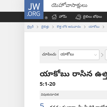
JW.ORG
యెహోవాసాక్షులు
హోమ్‌
బైబిలు బోధలు
లైబ్రరీ
బైబిళ్లు
కొత్త లోక అనువాదం
యాకోబు
చూపించు
బైబిలు
పుస్తకం
యాకోబు రాసిన ఉత్
5:1-20
విషయసూచిక