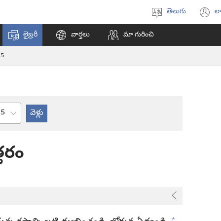
తెలుగు
లా
భాష
(క
ఎంచుకోండి
వి
లైబ్రరీ
వార్తలు
మా గురించి
ఓప
అ
5
అధ్యాయం
తరం
+