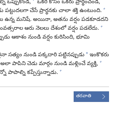
+
్ని ఒప్పుకోండి,
ఒకరి కోసం ఒకరు ప్రార్థించండి,
+
ట్టుదలగా చేసే ప్రార్థనకు చాలా శక్తి ఉంటుంది.
 ఉన్న మనిషే. అయినా, అతను వర్షం పడకూడదని
+
 సంవత్సరాల ఆరు నెలలు దేశంలో వర్షం పడలేదు.
ప్పుడు ఆకాశం నుండి వర్షం కురిసింది, భూమి
*
 సత్యం నుండి పక్కదారి పట్టినప్పుడు
ఇంకొకరు
+
అలా పాపిని చెడు మార్గం నుండి మళ్లించే వ్యక్తి,
+
నో పాపాల్ని కప్పేస్తున్నాడు.
తరవాతి