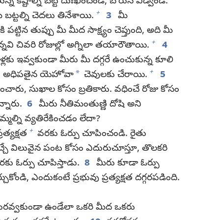
న కష్టాల్ని బట్టి దుఃఖించండి, బోరున ఏడ్వండి.
+
బట్టల్ని చెదలు తినేశాయి.
3
మీ
 పట్టిన తుప్పు మీ మీద సాక్ష్యం చెప్తుంది, అది మీ
+
కున్నవి చివరి రోజుల్లో అగ్నిలా తయారౌతాయి.
4
్లకు ఇవ్వకుండా మీరు మీ దగ్గరే ఉంచుకున్న కూలి
+
*
ాలకు అధిపతైన యెహోవా
చెవులకు చేరాయి.
5
చారు, సుఖాల కోసం బ్రతికారు. వధించే రోజు కోసం
్నారు.
6
మీరు నీతిమంతుణ్ణి దోషి అని
్మల్ని వ్యతిరేకించడం లేదా?
+
రత్యక్షత
వరకు ఓర్పు చూపించండి. రైతు
చే విలువైన పంట కోసం ఎదురుచూస్తూ, తొలకరి
రకు ఓర్పు చూపిస్తాడు.
8
మీరు కూడా ఓర్పు
ుకోండి, ఎందుకంటే ప్రభువు ప్రత్యక్షత దగ్గరపడింది.
గురవ్వకుండా ఉండేలా ఒకరి మీద ఒకరు