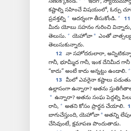
*
సణుక్కోకండి.
ఇదిగో, న్యాయమూర్తి 
కష్టాల్ని సహించే విషయంలో, ఓర్పు చ
+
+
ప్రవక్తల్ని
ఆదర్శంగా తీసుకోండి.
1
మీరు యోబు సహనం గురించి విన్నారు
+
*
తెలుసు.
యెహోవా
ఎంతో వాత్సల్
తెలుసుకున్నారు.
12
నా సహోదరులారా, అన్నిటికన్
గానీ, భూమ్మీద గానీ, ఇంక దేనిమీద గ
+
“కాదు” అంటే కాదు అన్నట్టు ఉండాలి.
13
మీలో ఎవరైనా కష్టాలు పడుతున్న
ఉల్లాసంగా ఉన్నారా? అతను స్తుతిగీతా
*
ఉన్నారా? అతను సంఘ పెద్దల్ని పిల
+
రాసి,
అతని కోసం ప్రార్థన చేయాలి.
*
బాగుచేస్తుంది, యెహోవా
అతన్ని లేప
చేసివుంటే, క్షమాపణ పొందుతాడు.