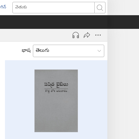
గిన్
ొత్త
వెతుకు
ండో
ెన్‌
వుతుంది)
భాష