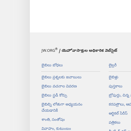
®
JW.ORG
/ యెహోవాసాక్షుల అధికారిక వెబ్‌సైట్‌
బైబిలు బోధలు
లైబ్రరీ
బైబిలు ప్రశ్నలకు జవాబులు
బైబిళ్లు
బైబిలు వచనాల వివరణ
పుస్తకాలు
బైబిలు స్టడీ కోర్సు
బ్రోషుర్లు, చిన్న
బైబిల్ని లోతుగా అధ్యయనం
కరపత్రాలు, ఆహ
చేయడానికి
ఆర్టికల్‌ సిరీస్‌
శాంతి, సంతోషం
పత్రికలు
వివాహం, కుటుంబం