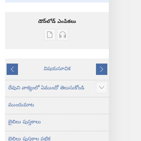
డౌన్‌లోడ్‌ ఎంపికలు
ప్రచురణల
ఆడియో
డౌన్‌లోడ్‌
డౌన్‌లోడ్‌
ఎంపికలు
ఎంపికలు
పవిత్ర
పవిత్ర
విషయసూచిక
బైబిలు
బైబిలు
ముందటి
తరవాతి
కొత్త
కొత్త
లోక
లోక
దేవుని వాక్యంలో ఏముందో తెలుసుకోండి
ఎక్కువ
అనువాదం
అనువాదం
చూపించు
ముందుమాట
బైబిలు పుస్తకాలు
బైబిలు పుస్తకాల పట్టిక