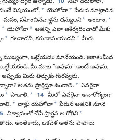
గుమ్మం దగ్గరే ఉన్నాడు.
10
సహోదరులారా,
+
*
ూపించే విషయంలో,
యెహోవా
పేరున మాట్లాడిన
+
*
1
మనం, సహించినవాళ్లను ధన్యులని
అంటాం.
+
*
,
యెహోవా
అతన్ని ఎలా ఆశీర్వదించాడో మీకు
+
*
యం
గలవాడని, కరుణామయుడని
మీరు
నా ముఖ్యంగా, ఒట్టేయడం మానేయండి. ఆకాశంమీద
ానీ ఒట్టేయకండి. మీ మాట “అవును” అంటే అవును,
అప్పుడు మీరు తీర్పుకు గురవ్వరు.
+
ారా? అతను ప్రార్థిస్తూ ఉండాలి.
ఎవరైనా
+
*
లు
పాడాలి.
14
మీలో ఎవరైనా అనారోగ్యంగా
+
*
వాలి,
వాళ్లు యెహోవా
పేరున అతనికి నూనె
*
15
విశ్వాసంతో చేసే ప్రార్థన ఆ రోగిని
ుతాడు. అంతేకాదు, ఒకవేళ అతను పాపాలు