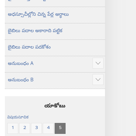
అధస్సూచీల్లోని చిన్న పేర్ల అర్థాలు
బైబిలు పదాల అకారాది పట్టిక
బైబిలు పదాల పదకోశం
అనుబంధం A
ఎక్కువ
చూపించు
అనుబంధం B
ఎక్కువ
చూపించు
యాకోబు
విషయసూచిక
1
2
3
4
5