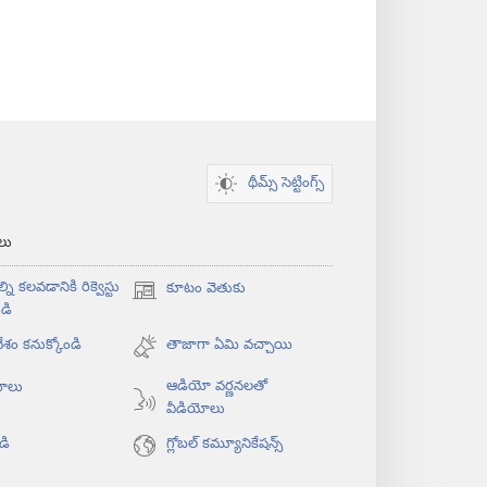
థీమ్స్ సెట్టింగ్స్
‌లు
్ని కలవడానికి రిక్వెస్టు
కూటం వెతుకు
(కొత్త
డి
విండో
శం కనుక్కోండి
ఓపెన్‌
తాజాగా ఏమి వచ్చాయి
అవుతుంది)
ఆడియో వర్ణనలతో
యోలు
వీడియోలు
డి
గ్లోబల్‌ కమ్యూనికేషన్స్‌