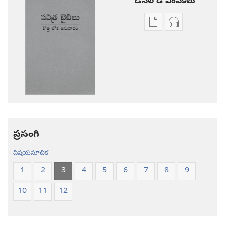
డౌన్‌లోడ్‌ ఎంపికలు
ప్రచురణల
ఆడియో
డౌన్‌లోడ్‌
డౌన్‌లోడ్‌
ఎంపికలు
ఎంపికలు
పవిత్ర
పవిత్ర
బైబిలు
బైబిలు
కొత్త
కొత్త
లోక
లోక
అనువాదం
అనువాదం
ప్రసంగి
విషయసూచిక
1
2
3
4
5
6
7
8
9
10
11
12