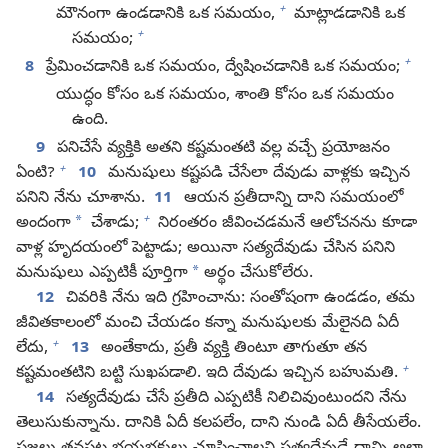
+
మౌనంగా ఉండడానికి ఒక సమయం,
మాట్లాడడానికి ఒక
+
సమయం;
+
8
ప్రేమించడానికి ఒక సమయం, ద్వేషించడానికి ఒక సమయం;
యుద్ధం కోసం ఒక సమయం, శాంతి కోసం ఒక సమయం
ఉంది.
9
పనిచేసే వ్యక్తికి అతని కష్టమంతటి వల్ల వచ్చే ప్రయోజనం
+
ఏంటి?
10
మనుషులు కష్టపడి చేసేలా దేవుడు వాళ్లకు ఇచ్చిన
పనిని నేను చూశాను.
11
ఆయన ప్రతీదాన్ని దాని సమయంలో
+
*
అందంగా
చేశాడు;
నిరంతరం జీవించడమనే ఆలోచనను కూడా
వాళ్ల హృదయంలో పెట్టాడు; అయినా సత్యదేవుడు చేసిన పనిని
*
మనుషులు ఎప్పటికీ పూర్తిగా
అర్థం చేసుకోలేరు.
12
చివరికి నేను ఇది గ్రహించాను: సంతోషంగా ఉండడం, తమ
జీవితకాలంలో మంచి చేయడం కన్నా మనుషులకు మేలైనది ఏదీ
+
లేదు,
13
అంతేకాదు, ప్రతీ వ్యక్తి తింటూ తాగుతూ తన
+
కష్టమంతటిని బట్టి సుఖపడాలి. ఇది దేవుడు ఇచ్చిన బహుమతి.
14
సత్యదేవుడు చేసే ప్రతీది ఎప్పటికీ నిలిచివుంటుందని నేను
తెలుసుకున్నాను. దానికి ఏదీ కలపలేం, దాని నుండి ఏదీ తీసేయలేం.