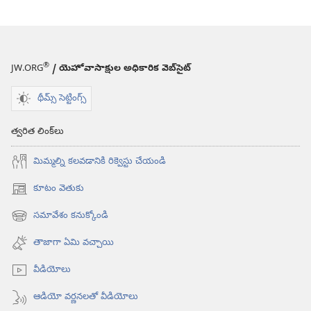
®
JW.ORG
/ యెహోవాసాక్షుల అధికారిక వెబ్‌సైట్‌
థీమ్స్ సెట్టింగ్స్
త్వరిత లింక్‌లు
మిమ్మల్ని కలవడానికి రిక్వెస్టు చేయండి
కూటం వెతుకు
(కొత్త
విండో
సమావేశం కనుక్కోండి
(కొత్త
ఓపెన్‌
విండో
అవుతుంది)
తాజాగా ఏమి వచ్చాయి
ఓపెన్‌
అవుతుంది)
వీడియోలు
ఆడియో వర్ణనలతో వీడియోలు