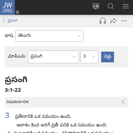
JW.ORG
లాగిన్
సైట్
JW.ORGలో
మె
(కొత్త
భాష
వెదకండి
చూ
విండో
ప్రసంగి
మార్చండి
ఓపెన్‌
అవుతుంది)
భాష
అధ్యాయం
చూపించు
బైబిలు
పుస్తకం
ప్రసంగి
3:1-22
విషయసూచిక
3
ప్రతీదానికి ఒక సమయం ఉంది,
ఆకాశం కింద జరిగే ప్రతీ పనికి ఒక సమయం ఉంది: