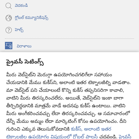
వెదకండి
గ్లోబల్‌ కమ్యూనికేషన్స్‌
హెల్ప్‌
విరాళాలు
(కొత్త
విండో
ప్రైవసీ సెటింగ్స్
ఓపెన్‌
కావలికోట ఆన్‌లైన్‌ లైబ్రరీ
(కొత్త
అవుతుంది)
విండో
మీరు వెబ్‌సైట్‌ని మెరుగ్గా ఉపయోగించగలిగేలా సహాయం
®
JW Hub
ఓపెన్‌
చేయడానికి మేము కుకీస్‌ని, అలాంటి ఇతర టెక్నాలజీల్ని వాడతాం.
(కొత్త
అవుతుంది)
విండో
మా వెబ్‌సైట్‌ పని చేయాలంటే కొన్ని కుకీస్‌ తప్పనిసరిగా కావాలి,
JW లైబ్రరీ
యాప్‌
ఓపెన్‌
వాటిని మీరు తిరస్కరించలేరు. అయితే, వెబ్‌సైట్‌ని ఇంకా బాగా
అవుతుంది)
తీర్చిదిద్దడానికి మాత్రమే వాడే అదనపు కుకీస్‌ ఉంటాయి. వాటిని
కావలికోట లైబ్రరీ
మీరు అంగీకరించవచ్చు లేదా తిరస్కరించవచ్చు. ఆ సమాచారంలో
దేన్నీ మేము అమ్మం లేదా మార్కెటింగ్‌ కోసం ఉపయోగించం. దీని
గురించి ఎక్కువ తెలుసుకోవడానికి
కుకీస్, అలాంటి ఇతర
టెక్నాలజీల ఉపయోగం విషయంలో గ్లోబల్ పాలసీ
చదవండి.
ప్రైవసీ