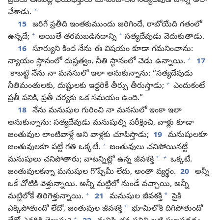
ప్రజలు తనపట్ల భయభక్తులు చూపించాలని సత్యదేవుడే దాన్ని అలా
+
చేశాడు.
15
జరిగే ప్రతీది ఇంతకుముందు జరిగిందే, రాబోయేది గతంలో
+
*
ఉన్నదే;
అయితే తరమబడినదాన్ని
సత్యదేవుడు వెదుకుతాడు.
16
సూర్యుని కింద నేను ఈ విషయం కూడా గమనించాను:
+
న్యాయం స్థానంలో దుష్టత్వం, నీతి స్థానంలో చెడు ఉన్నాయి.
17
కాబట్టి నేను నా మనసులో ఇలా అనుకున్నాను: “సత్యదేవుడు
+
నీతిమంతులకు, దుష్టులకు ఇద్దరికీ తీర్పు తీరుస్తాడు;
ఎందుకంటే
ప్రతీ పనికి, ప్రతీ చర్యకు ఒక సమయం ఉంది.”
18
నేను మనుషుల గురించి నా మనసులో ఇంకా ఇలా
అనుకున్నాను: సత్యదేవుడు మనుషుల్ని పరీక్షించి, వాళ్లు కూడా
జంతువుల లాంటివాళ్లే అని వాళ్లకు చూపిస్తాడు;
19
మనుషులకూ
+
జంతువులకూ పట్టే గతి ఒక్కటే.
జంతువులు చనిపోయినట్టే
+
*
మనుషులు చనిపోతారు; వాటన్నిట్లో ఉన్న జీవశక్తి
ఒక్కటే.
జంతువులకన్నా మనుషుల గొప్పేమీ లేదు, అంతా వ్యర్థం.
20
అన్నీ
ఒకే చోటికి వెళ్తున్నాయి. అన్నీ మట్టిలో నుండే వచ్చాయి, అన్నీ
+
*
మట్టిలోకే తిరిగెళ్తున్నాయి.
21
మనుషుల జీవశక్తి
పైకి
*
ఎక్కిపోతుందో లేదో, జంతువుల జీవశక్తి
భూమిలోకి దిగిపోతుందో
+