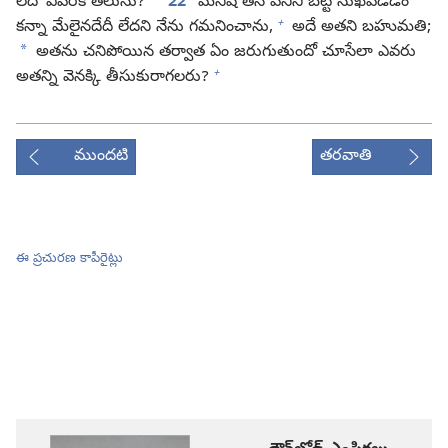
లేదో ఎవరికి తెలుసు?
22
మనిషి తన పనిని బట్టి సుఖపడడం
+
కన్నా మేలైనదేదీ లేదని నేను గమనించాను,
అదే అతని బహుమతి;
*
అతను చనిపోయిన తర్వాత ఏం జరుగుతుందో చూసేలా ఎవరు
+
అతన్ని వెనక్కి తీసుకురాగలరు?
ముందటి
తరవాతి
ఈ ప్రచురణ కాపీరైట్లు