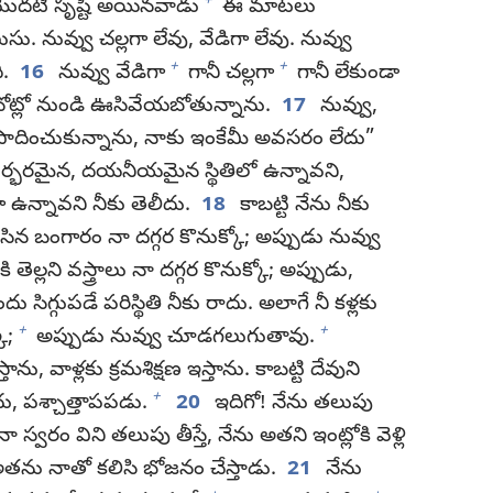
+
మొదటి సృష్టి అయినవాడు
ఈ మాటలు
ు. నువ్వు చల్లగా లేవు, వేడిగా లేవు. నువ్వు
+
+
ి.
16
నువ్వు వేడిగా
గానీ చల్లగా
గానీ లేకుండా
ా నోట్లో నుండి ఊసివేయబోతున్నాను.
17
నువ్వు,
ంపాదించుకున్నాను, నాకు ఇంకేమీ అవసరం లేదు”
 దుర్భరమైన, దయనీయమైన స్థితిలో ఉన్నావని,
ా ఉన్నావని నీకు తెలీదు.
18
కాబట్టి నేను నీకు
ేసిన బంగారం నా దగ్గర కొనుక్కో; అప్పుడు నువ్వు
ల్లని వస్త్రాలు నా దగ్గర కొనుక్కో; అప్పుడు,
్గుపడే పరిస్థితి నీకు రాదు. అలాగే నీ కళ్లకు
+
+
ో;
అప్పుడు నువ్వు చూడగలుగుతావు.
ిస్తాను, వాళ్లకు క్రమశిక్షణ ఇస్తాను. కాబట్టి దేవుని
+
, పశ్చాత్తాపపడు.
20
ఇదిగో! నేను తలుపు
్వరం విని తలుపు తీస్తే, నేను అతని ఇంట్లోకి వెళ్లి
 అతను నాతో కలిసి భోజనం చేస్తాడు.
21
నేను