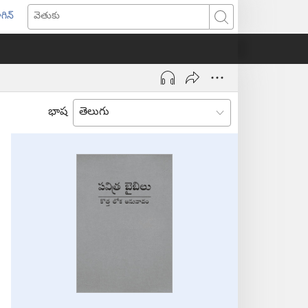
గిన్
ొత్త
వెతుకు
ండో
ెన్‌
వుతుంది)
భాష