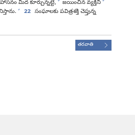
+
+
సనం మీద కూర్చున్నట్టే,
జయించిన వ్యక్తిని
+
స్తాను.
22
సంఘాలకు పవిత్రశక్తి చెప్తున్న
తరవాతి