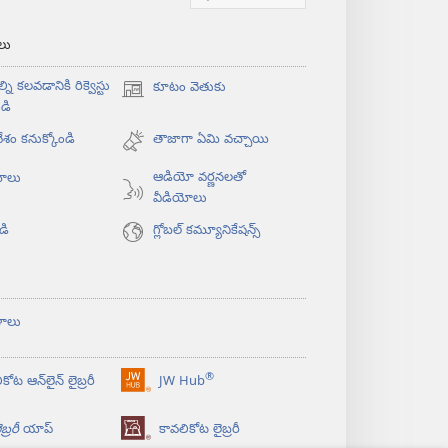
‌లు
్ని కలవడానికి రిక్వెస్టు
కూటం వెతుకు
(కొత్త
డి
విండో
శం కనుక్కోండి
ఓపెన్‌
తాజాగా ఏమి వచ్చాయి
అవుతుంది)
ఆడియో వర్ణనలతో
యోలు
వీడియోలు
డి
గ్లోబల్‌ కమ్యూనికేషన్స్‌
ళాలు
®
కోట ఆన్‌లైన్‌ లైబ్రరీ
JW Hub
(కొత్త
విండో
బ్రరీ
యాప్‌
కావలికోట లైబ్రరీ
ఓపెన్‌