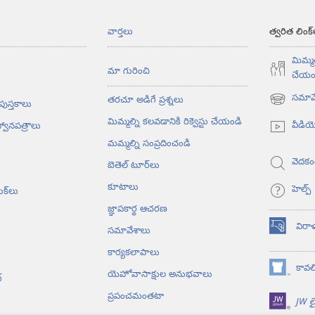
వార్తలు
త్వరిత లింక్
మిమ్మల
మా గురించి
చేయం
సమావే
తరచూ అడిగే ప్రశ్నలు
 పుస్తకాలు
(కొత్త
విండో
మిమ్మల్ని కలవడానికి రిక్వెస్టు చేయండి
వీడి
్వానపత్రాలు
ఓపెన్‌
మమ్మల్ని సంప్రదించండి
అవుతుంది)
వెదకం
బెతెల్‌ టూర్‌లు
కూటాలు
హెల్ప్‌
ుక్‌లు
జ్ఞాపకార్థ ఆచరణ
విరా
సమావేశాలు
(కొత్త
విండో
కార్యకలాపాలు
ఓపెన్‌
కావలి
యెహోవాసాక్షుల అనుభవాలు
(కొత్త
అవుతుంది)
‌
విండో
ప్రపంచమంతటా
JW లై
ఓపెన్‌