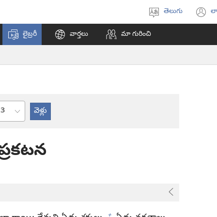
తెలుగు
లా
భాష
(క
ఎంచుకోండి
వి
లైబ్రరీ
వార్తలు
మా గురించి
ఓప
అ
అధ్యాయం
ప్రకటన
+