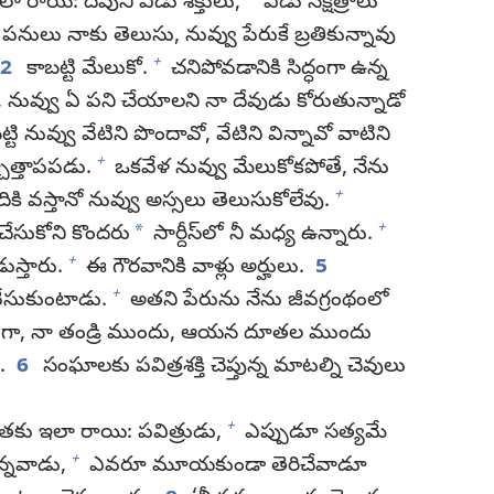
ా రాయి: దేవుని ఏడు శక్తులు,
ఏడు నక్షత్రాలు
పనులు నాకు తెలుసు, నువ్వు పేరుకే బ్రతికున్నావు
+
2
కాబట్టి మేలుకో.
చనిపోవడానికి సిద్ధంగా ఉన్న
నువ్వు ఏ పని చేయాలని నా దేవుడు కోరుతున్నాడో
్టి నువ్వు వేటిని పొందావో, వేటిని విన్నావో వాటిని
+
చాత్తాపపడు.
ఒకవేళ నువ్వు మేలుకోకపోతే, నేను
+
ికి వస్తానో నువ్వు అస్సలు తెలుసుకోలేవు.
+
*
చేసుకోని కొందరు
సార్దీస్‌లో నీ మధ్య ఉన్నారు.
+
డుస్తారు.
ఈ గౌరవానికి వాళ్లు అర్హులు.
5
+
 వేసుకుంటాడు.
అతని పేరును నేను జీవగ్రంథంలో
గా, నా తండ్రి ముందు, ఆయన దూతల ముందు
.
6
సంఘాలకు పవిత్రశక్తి చెప్తున్న మాటల్ని చెవులు
+
కు ఇలా రాయి: పవిత్రుడు,
ఎప్పుడూ సత్యమే
+
్నవాడు,
ఎవరూ మూయకుండా తెరిచేవాడూ