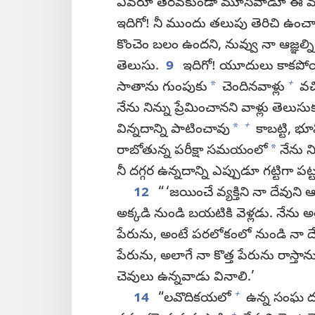
ఎవరూ తెరవకుండా మూసేవాడూ ఈ మాటల
ఇదిగో! నీ ముందు తలుపు తెరిచి ఉంచా
కొంచెం బలం ఉందని, నువ్వు నా ఆజ్ఞల్న
తెలుసు.
9
ఇదిగో! యూదులు కాకపోయ
+
*
సాతాను గుంపుకు
చెందినవాళ్లు
వచ్
నేను నిన్ను ప్రేమించానని వాళ్లు తెలుసుక
+
*
విన్నదాన్ని పాటించావు
కాబట్టి, భూ
*
రాబోతున్న పరీక్షా సమయంలో
నేను న
నీ దగ్గర ఉన్నదాన్ని ఎప్పుడూ గట్టిగా పట
12
“ ‘జయించే వ్యక్తిని నా దేవున
అక్కడి నుండి బయటికి వెళ్లడు. నేను అ
పేరును, అంటే పరలోకంలో నుండి నా దేవ
పేరును, అలాగే నా కొత్త పేరును రాస్తాన
చెవులు ఉన్నవాడు వినాలి.’
+
14
“లవొదికయలో
ఉన్న సంఘ దూ