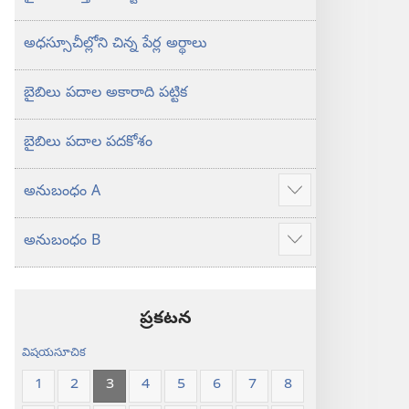
అధస్సూచీల్లోని చిన్న పేర్ల అర్థాలు
బైబిలు పదాల అకారాది పట్టిక
బైబిలు పదాల పదకోశం
అనుబంధం A
ఎక్కువ
చూపించు
అనుబంధం B
ఎక్కువ
చూపించు
ప్రకటన
విషయసూచిక
1
2
3
4
5
6
7
8