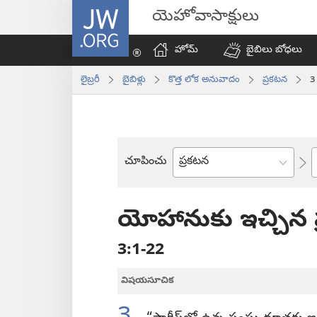
JW.ORG
యెహోవాసాక్షులు
హోమ్‌
బైబిలు బోధలు
లైబ్రరీ
బైబిళ్లు
కొత్త లోక అనువాదం
ప్రకటన
3
చూపించు
బైబిలు
పుస్తకం
యోహానుకు ఇచ్చిన 
3:1-22
విషయసూచిక