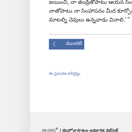
జయించి, నా తండ్రితోపాటు ఆయన సింహా
నాతోపాటు నా సింహాసనం మీద కూర్చోని
మాటల్ని చెవులు ఉన్నవాడు వినాలి.’ ”
ముందటి
ఈ ప్రచురణ కాపీరైట్లు
®
JW.ORG
/ యెహోవాసాక్షుల అధికారిక వెబ్‌సైట్‌