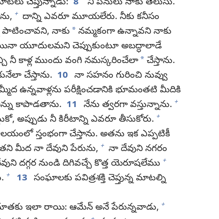
ు చెప్తున్నాడు:
8
‘నీ పనులు నాకు తెలుసు.
+
ను,
దాన్ని ఎవరూ మూయలేరు. నీకు కనీసం
*
ి పాటించావని, నాకు
నమ్మకంగా ఉన్నావని నాకు
ినా యూదులమని చెప్పుకుంటూ అబద్ధాలాడే
*
చి నీ కాళ్ల ముందు వంగి నమస్కరించేలా
చేస్తాను.
ునేలా చేస్తాను.
10
నా సహనం గురించి నువ్వు
మ్మీద ఉన్నవాళ్లను పరీక్షించడానికి భూమంతటి మీదికి
+
ిన్ను కాపాడతాను.
11
నేను త్వరగా వస్తున్నాను.
+
్టుకో, అప్పుడు నీ కిరీటాన్ని ఎవరూ తీసుకోరు.
ి ఆలయంలో స్తంభంగా చేస్తాను. అతను ఇక ఎప్పటికీ
+
తని మీద నా దేవుని పేరును,
నా దేవుని నగరం
+
ుని దగ్గర నుండి దిగివచ్చే కొత్త యెరూషలేము
+
ు.
13
సంఘాలకు పవిత్రశక్తి చెప్తున్న మాటల్ని
+
తకు ఇలా రాయి: ఆమేన్‌ అనే పేరున్నవాడు,