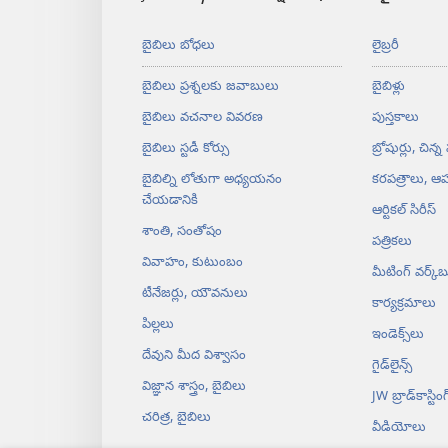
బైబిలు బోధలు
లైబ్రరీ
బైబిలు ప్రశ్నలకు జవాబులు
బైబిళ్లు
బైబిలు వచనాల వివరణ
పుస్తకాలు
బైబిలు స్టడీ కోర్సు
బ్రోషుర్లు, చిన్న
బైబిల్ని లోతుగా అధ్యయనం
కరపత్రాలు, ఆహ
చేయడానికి
ఆర్టికల్‌ సిరీస్‌
శాంతి, సంతోషం
పత్రికలు
వివాహం, కుటుంబం
మీటింగ్‌ వర్క్‌బ
టీనేజర్లు, యౌవనులు
కార్యక్రమాలు
పిల్లలు
ఇండెక్స్‌లు
దేవుని మీద విశ్వాసం
గైడ్‌లైన్స్‌
విజ్ఞాన శాస్త్రం, బైబిలు
JW బ్రాడ్‌‌కాస్టింగ్‌
చరిత్ర, బైబిలు
వీడియోలు