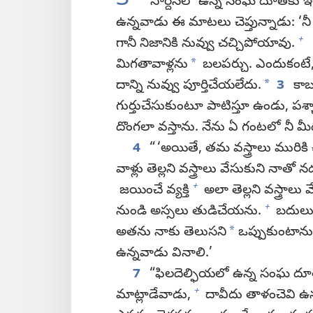
3
“సార్దీస్‌లో ఉన్న సంఘ దూతకు ఇల
ఉన్నవాడు ఈ మాటలు చెప్తున్నాడు: ‘నీ 
+
గానీ నిజానికి నువ్వు చచ్చిపోయావు.
*
మిగతావాళ్లను
బలపర్చు. ఎందుకంటే, 
*
దాన్ని నువ్వు పూర్తిచేయలేదు.
3
కాబట
గుర్తుచేసుకుంటూ పాటిస్తూ ఉండు, పశ్
దొంగలా వస్తాను. నేను ఏ గంటలో నీ మీద
4
“ ‘అయితే, తమ వస్త్రాలు మురికి 
వాళ్లు తెల్లని వస్త్రాలు వేసుకుని నాతో న
+
జయించే వ్యక్తి
అలా తెల్లని వస్త్రాలు
+
నుండి అస్సలు తుడిచేయను.
బదులు
*
అతను నాకు తెలుసని
ఒప్పుకుంటాను
ఉన్నవాడు వినాలి.’
7
“ఫిలదెల్ఫియలో ఉన్న సంఘ దూత
+
మాట్లాడేవాడు,
దావీదు తాళంచెవి ఉన