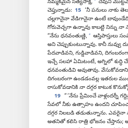
+
నమ్మకమైన సత్యసాక్షి,
దేవుని మొట్ట
చెప్తున్నాడు:
15
‘నీ పనులు నాకు తెలుస
చల్లగానైనా వేడిగానైనా ఉంటే బావుండేద
గోరువెచ్చగా ఉన్నావు కాబట్టి నిన్ను న
+
“నేను ధనవంతుణ్ణి,
ఆస్తిపాస్తులు స
అని చెప్పుకుంటున్నావు. కానీ నువ్వు
పేదవాడివని, గుడ్డివాడివని, దిగంబరంగ
ఇచ్చే సలహా ఏమిటంటే, అగ్నిలో శుద్ధి చ
ధనవంతుడివి అవుతావు. వేసుకోవడానికి తె
దిగంబరంగా ఉండడంవల్ల ఇతరుల ముందు సిగ
రాసుకోవడానికి నా దగ్గర కాటుక కొనుక్క
19
“ ‘నేను ప్రేమించే వాళ్లందర్నీ గద్ద
సేవలో నీకు ఉత్సాహం ఉందని చూపించు
దగ్గర నిలబడి తడుతున్నాను. ఎవరైనా నా స
అతనితో కలిసి రాత్రి భోజనం చేస్తాను;