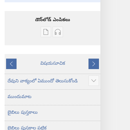
డౌన్‌లోడ్‌ ఎంపికలు
ప్రచురణల
ఆడియో
డౌన్‌లోడ్‌
డౌన్‌లోడ్‌
ఎంపికలు
ఎంపికలు
పవిత్ర
పవిత్ర
విషయసూచిక
బైబిలు
బైబిలు
ముందటి
తరవాతి
కొత్త
కొత్త
లోక
లోక
దేవుని వాక్యంలో ఏముందో తెలుసుకోండి
ఎక్కువ
అనువాదం
అనువాదం
చూపించు
ముందుమాట
బైబిలు పుస్తకాలు
బైబిలు పుస్తకాల పట్టిక