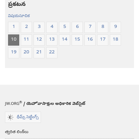
ప్రకటన
విషయసూచిక
1
2
3
4
5
6
7
8
9
10
11
12
13
14
15
16
17
18
19
20
21
22
®
JW.ORG
/ యెహోవాసాక్షుల అధికారిక వెబ్‌సైట్‌
థీమ్స్ సెట్టింగ్స్
త్వరిత లింక్‌లు