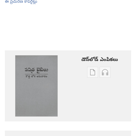
ఈ ప్రచురణ కాపీరైట్లు
డౌన్‌లోడ్‌ ఎంపికలు
ప్రచురణల
ఆడియో
డౌన్‌లోడ్‌
డౌన్‌లోడ్‌
ఎంపికలు
ఎంపికలు
పవిత్ర
పవిత్ర
బైబిలు
బైబిలు
కొత్త
కొత్త
లోక
లోక
అనువాదం
అనువాదం