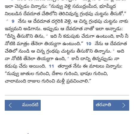
ఇలా చెప్పడం విన్నాను: “నువ్వు వెళ్లి సముద్రంమీద, భూమ్మీద
నిలబడిన దేవదూత చేతిలోని తెరిచివున్న గ్రంథపు చుట్టను తీసుకో.”
+
9
నేను ఆ దేవదూత దగ్గరికి వెళ్లి, ఆ చిన్న గ్రంథపు చుట్టను నాకు
ఇవ్వమని అడిగాను. అప్పుడు ఆ దేవదూత నాతో ఇలా అన్నాడు:
+
“దీన్ని తీసుకొని తిను,
ఇది నీ కడుపుకు చేదుగా ఉంటుంది, కానీ నీ
నోటికి మాత్రం తేనెలా తియ్యగా ఉంటుంది.”
10
నేను ఆ దేవదూత
+
చేతిలో నుండి ఆ చిన్న గ్రంథపు చుట్టను తీసుకొని తిన్నాను.
అది
+
నా నోటికి తేనెలా తియ్యగా ఉంది,
కానీ దాన్ని తిన్నప్పుడు నా
కడుపు చేదు అయింది.
11
తర్వాత నేను ఈ మాటలు విన్నాను:
“నువ్వు జాతుల గురించి, దేశాల గురించి, భాషల గురించి,
చాలామంది రాజుల గురించి మళ్లీ ప్రవచించాలి.”
ముందటి
తరవాతి