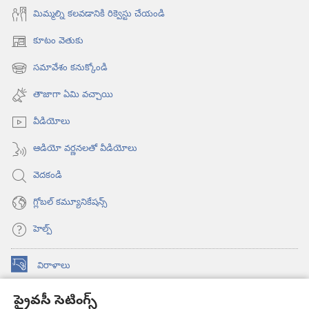
మిమ్మల్ని కలవడానికి రిక్వెస్టు చేయండి
కూటం వెతుకు
(కొత్త
విండో
సమావేశం కనుక్కోండి
(కొత్త
ఓపెన్‌
విండో
అవుతుంది)
తాజాగా ఏమి వచ్చాయి
ఓపెన్‌
అవుతుంది)
వీడియోలు
ఆడియో వర్ణనలతో వీడియోలు
వెదకండి
గ్లోబల్‌ కమ్యూనికేషన్స్‌
హెల్ప్‌
విరాళాలు
(కొత్త
విండో
ప్రైవసీ సెటింగ్స్
ఓపెన్‌
కావలికోట ఆన్‌లైన్‌ లైబ్రరీ