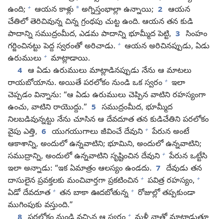
+
*
ఉంది;
ఆయన కాళ్లు
అగ్నిస్తంభాల్లా ఉన్నాయి;
2
ఆయన
చేతిలో తెరిచివున్న చిన్న గ్రంథపు చుట్ట ఉంది. ఆయన తన కుడి
పాదాన్ని సముద్రంమీద, ఎడమ పాదాన్ని భూమ్మీద పెట్టి,
3
సింహం
+
గర్జించినట్టు పెద్ద స్వరంతో అరిచాడు.
ఆయన అరిచినప్పుడు, ఏడు
+
ఉరుములు
మాట్లాడాయి.
4
ఆ ఏడు ఉరుములు మాట్లాడినప్పుడు నేను ఆ మాటలు
+
రాయబోయాను. అయితే పరలోకం నుండి ఒక స్వరం
ఇలా
చెప్పడం విన్నాను: “ఆ ఏడు ఉరుములు చెప్పిన వాటిని రహస్యంగా
ఉంచు, వాటిని రాయొద్దు.”
5
సముద్రంమీద, భూమ్మీద
నిలబడివున్నట్టు నేను చూసిన ఆ దేవదూత తన కుడిచేతిని పరలోకం
+
వైపు ఎత్తి,
6
యుగయుగాలు జీవించే దేవుని
పేరున అంటే
ఆకాశాన్ని, అందులో ఉన్నవాటిని; భూమిని, అందులో ఉన్నవాటిని;
+
సముద్రాన్ని, అందులో ఉన్నవాటిని సృష్టించిన దేవుని
పేరున ఒట్టేసి
ఇలా అన్నాడు: “ఇక ఏమాత్రం ఆలస్యం ఉండదు.
7
దేవుడు తన
+
+
దాసులైన ప్రవక్తలకు మంచివార్తగా ప్రకటించిన
పవిత్ర రహస్యం,
+
+
ఏడో దేవదూత
తన బాకా ఊదబోతున్న
రోజుల్లో తప్పకుండా
ముగింపుకు వస్తుంది.”
+
8
పరలోకం నుండి వచ్చిన ఆ స్వరం
మళ్లీ నాతో మాట్లాడుతూ