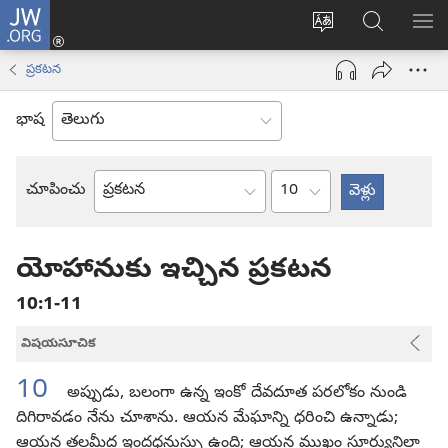
JW.ORG
లాగిన్
సైట్
JW.ORGలో
మె
(కొత్త
భాష
వెదకండి
చూ
విండో
ప్రకటన
మార్చండి
ఓపెన్‌
అవుతుంది)
భాష
అధ్యాయం
చూపించు
బైబిలు
పుస్తకం
యోహానుకు ఇచ్చిన ప్రకటన
10:1-11
విషయసూచిక
10
అప్పుడు, బలంగా ఉన్న ఇంకో దేవదూత పరలోకం నుండి
దిగిరావడం నేను చూశాను. ఆయన మేఘాన్ని ధరించి ఉన్నాడు;
ఆయన తలమీద ఇంద్రధనుస్సు ఉంది; ఆయన ముఖం సూర్యునిలా