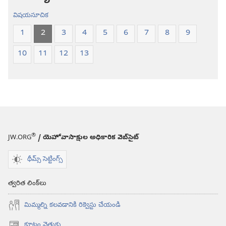
విషయసూచిక
1
2
3
4
5
6
7
8
9
10
11
12
13
®
JW.ORG
/ యెహోవాసాక్షుల అధికారిక వెబ్‌సైట్‌
థీమ్స్ సెట్టింగ్స్
త్వరిత లింక్‌లు
మిమ్మల్ని కలవడానికి రిక్వెస్టు చేయండి
కూటం వెతుకు