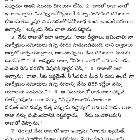
ఎప్పుడూ అతని ముందు దిగులుగా లేను.
2
దాంతో రాజు నాతో
ఇలా అన్నాడు: “నువ్వు ఆరోగ్యంగానే ఉన్నా ఎందుకింత దిగులుగా
కనబడుతున్నావు? నీ మనసులో ఏదో బాధ ఉంది, అందుకే దిగులుగా
ఉన్నావు.” అప్పుడు నేను చాలా భయపడ్డాను.
3
నేను రాజుతో ఇలా అన్నాను: “రాజు దీర్ఘకాలం జీవించాలి! నా
పూర్వీకుల సమాధులు ఉన్న నగరం పాడుబడివుంది, దాని ద్వారాలు
అగ్నితో కాల్చేయబడ్డాయి; అలాంటప్పుడు నేను దిగులుగా ఎందుకు
+
ఉండను?”
4
అప్పుడు రాజు, “నీకేం కావాలి?” అని అడిగాడు.
+
వెంటనే నేను పరలోక దేవునికి ప్రార్థన చేసి,
5
రాజుతో ఇలా
అన్నాను: “రాజా, నీకు ఇష్టమైతే, నీ సేవకుడి మీద నీ దయ ఉంటే, నా
పూర్వీకుల సమాధులు ఉన్న నగరాన్ని నేను తిరిగి కట్టేలా నన్ను
+
యూదాకు పంపించు.”
6
ఆ సమయంలో రాణి రాజు పక్కనే
కూర్చొనివుంది. రాజు నన్ను, “నీ ప్రయాణానికి ఎంతకాలం
పడుతుంది? నువ్వు మళ్లీ ఎప్పుడు వస్తావు?” అని అడిగాడు. అలా
+
రాజు నన్ను పంపించడానికి ఇష్టపడ్డాడు,
నేను ఇంతకాలమని
+
రాజుతో చెప్పాను.
7
తర్వాత నేను రాజుతో ఇలా అన్నాను: “రాజుకు ఇష్టమైతే,
నేను వాళ్ల ప్రాంతాల గుండా సురక్షితంగా ప్రయాణించి యూదాకు