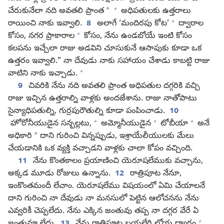
+
*
చేరుకునేలా నది అవతలి ప్రాంత
అధిపతులకు ఉత్తరాలు
+
రాయించి నాకు ఇవ్వాలి.
8
అలాగే ‘మందిరపు కోట’
ద్వారాల
+
కోసం, నగర ప్రాకారాల
కోసం, నేను ఉండబోయే ఇంటి కోసం
కలపను ఇచ్చేలా రాజు అడవిని చూసుకునే ఆసాపుకు కూడా ఒక
ఉత్తరం ఇవ్వాలి.” నా దేవుడు నాకు సహాయం చేశాడు కాబట్టి రాజు
+
వాటిని నాకు ఇచ్చాడు.
9
చివరికి నేను నది అవతలి ప్రాంత అధిపతుల దగ్గరికి వచ్చి
రాజు ఇచ్చిన ఉత్తరాల్ని వాళ్లకు అందజేశాను. రాజు నాతోపాటు
సైన్యాధిపతుల్ని, గుర్రపురౌతుల్ని కూడా పంపించాడు.
10
+
+
+
హోరోనీయుడైన సన్బల్లటు,
అమ్మోనీయుడైన
టోబీయా
అనే
*
అధికారి
దాని గురించి విన్నప్పుడు, ఇశ్రాయేలీయులకు మేలు
చేయడానికి ఒక వ్యక్తి వచ్చాడని వాళ్లకు చాలా కోపం వచ్చింది.
11
నేను కొంతకాలం ప్రయాణించి యెరూషలేముకు వచ్చాను,
అక్కడ మూడు రోజులు ఉన్నాను.
12
రాత్రిపూట నేనూ,
ఇంకొంతమందీ లేచాం. యెరూషలేము విషయంలో ఏమి చేయాలనే
దాని గురించి నా దేవుడు నా మనసులో పెట్టిన ఆలోచనను నేను
ఎవ్వరికీ చెప్పలేదు. నేను ఎక్కిన జంతువు తప్ప నా దగ్గర వేరే ఏ
+