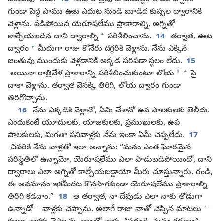
జంతువూ లేదు.
13
నేను రాత్రిపూట బయల్దేరి లోయ ద్వారం
గుండా పెద్ద పాము ఊట ఎదుట నుండి బూడిద కుప్పల ద్వారానికి
వెళ్లాను. పడిపోయిన యెరూషలేము ప్రాకారాల్ని, అగ్నితో
+
కాల్చేయబడిన దాని ద్వారాల్ని
పరిశీలించాను.
14
తర్వాత, ఊట
+
ద్వారం
మీదుగా రాజు కోనేరు దగ్గరికి వెళ్లాను. నేను ఎక్కిన
జంతువు ముందుకు వెళ్లడానికి అక్కడ సరిపడా స్థలం లేదు.
15
+
*
అయినా రాత్రివేళ ప్రాకారాన్ని పరిశీలించుకుంటూ లోయ
పై
దాకా వెళ్లాను. తర్వాత వెనక్కి తిరిగి, లోయ ద్వారం గుండా
తిరిగొచ్చాను.
16
నేను ఎక్కడికి వెళ్లానో, ఏమి చేశానో ఉప పాలకులకు తెలీదు.
ఎందుకంటే యూదులకు, యాజకులకు, ప్రముఖులకు, ఉప
పాలకులకు, మిగతా పనివాళ్లకు నేను ఇంకా ఏమీ చెప్పలేదు.
17
చివరికి నేను వాళ్లతో ఇలా అన్నాను: “మనం ఎంత ఘోరమైన
పరిస్థితిలో ఉన్నామో, యెరూషలేము ఎలా పాడుబడిపోయిందో, దాని
ద్వారాలు ఎలా అగ్నితో కాల్చేయబడ్డాయో మీరు చూస్తున్నారు. రండి,
ఈ అవమానం ఇకమీదట కొనసాగకుండా యెరూషలేము ప్రాకారాల్ని
తిరిగి కడదాం.”
18
ఆ తర్వాత, నా దేవుడు ఎలా నాకు తోడుగా
+
+
ఉన్నాడో
వాళ్లకు చెప్పాను. అలాగే రాజు నాతో చెప్పిన మాటలు