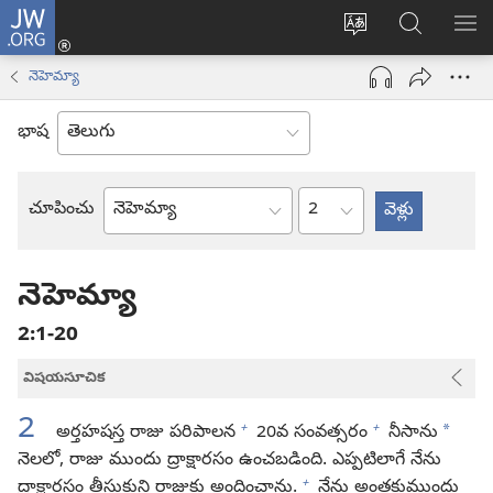
JW.ORG
లాగిన్
సైట్
JW.ORGలో
మె
(కొత్త
భాష
వెదకండి
చూ
విండో
నెహెమ్యా
మార్చండి
ఓపెన్‌
అవుతుంది)
భాష
అధ్యాయం
చూపించు
బైబిలు
పుస్తకం
నెహెమ్యా
2:1-20
విషయసూచిక
2
+
+
*
అర్తహషస్త రాజు పరిపాలన
20వ సంవత్సరం
నీసాను
నెలలో, రాజు ముందు ద్రాక్షారసం ఉంచబడింది. ఎప్పటిలాగే నేను
+
ద్రాక్షారసం తీసుకుని రాజుకు అందించాను.
నేను అంతకుముందు