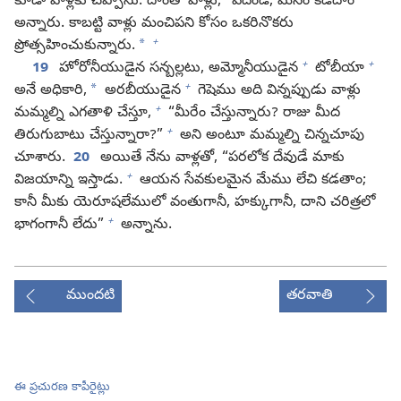
కూడా వాళ్లకు చెప్పాను. దాంతో వాళ్లు, “పదండి, మనం కడదాం”
అన్నారు. కాబట్టి వాళ్లు మంచిపని కోసం ఒకరినొకరు
+
*
ప్రోత్సహించుకున్నారు.
+
+
19
హోరోనీయుడైన సన్బల్లటు, అమ్మోనీయుడైన
టోబీయా
+
*
అనే అధికారి,
అరబీయుడైన
గెషెము అది విన్నప్పుడు వాళ్లు
+
మమ్మల్ని ఎగతాళి చేస్తూ,
“మీరేం చేస్తున్నారు? రాజు మీద
+
తిరుగుబాటు చేస్తున్నారా?”
అని అంటూ మమ్మల్ని చిన్నచూపు
చూశారు.
20
అయితే నేను వాళ్లతో, “పరలోక దేవుడే మాకు
+
విజయాన్ని ఇస్తాడు.
ఆయన సేవకులమైన మేము లేచి కడతాం;
కానీ మీకు యెరూషలేములో వంతుగానీ, హక్కుగానీ, దాని చరిత్రలో
+
భాగంగానీ లేదు”
అన్నాను.
ముందటి
తరవాతి
ఈ ప్రచురణ కాపీరైట్లు