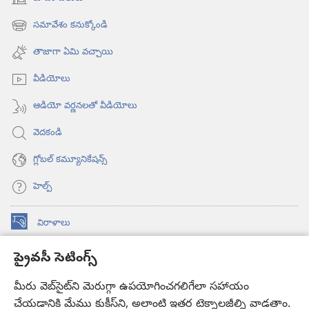
(కొత్త
విండో
సమావేశం కనుక్కోండి
(కొత్త
ఓపెన్‌
విండో
అవుతుంది)
తాజాగా ఏమి వచ్చాయి
ఓపెన్‌
అవుతుంది)
వీడియోలు
ఆడియో వర్ణనలతో వీడియోలు
వెదకండి
గ్లోబల్‌ కమ్యూనికేషన్స్‌
హెల్ప్‌
విరాళాలు
(కొత్త
విండో
ప్రైవసీ సెటింగ్స్
ఓపెన్‌
కావలికోట ఆన్‌లైన్‌ లైబ్రరీ
(కొత్త
అవుతుంది)
విండో
మీరు వెబ్‌సైట్‌ని మెరుగ్గా ఉపయోగించగలిగేలా సహాయం
®
JW Hub
ఓపెన్‌
చేయడానికి మేము కుకీస్‌ని, అలాంటి ఇతర టెక్నాలజీల్ని వాడతాం.
(కొత్త