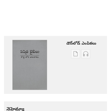
డౌన్‌లోడ్‌ ఎంపికలు
ప్రచురణల
ఆడియో
డౌన్‌లోడ్‌
డౌన్‌లోడ్‌
ఎంపికలు
ఎంపికలు
పవిత్ర
పవిత్ర
బైబిలు
బైబిలు
కొత్త
కొత్త
లోక
లోక
అనువాదం
అనువాదం
నెహెమ్యా