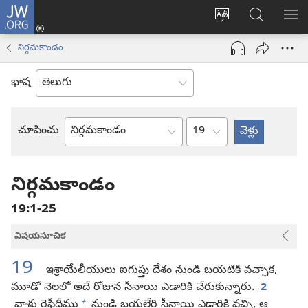
JW.ORG
లాగిన్
సైట్
JW.ORGలో
మె
(కొత్త
భాష
వెదకండి
చూ
విండో
నిర్గమకాండం
మార్చండి
ఓపెన్‌
అవుతుంది)
భాష
అధ్యాయం
చూపించు
బైబిలు
పుస్తకం
నిర్గమకాండం
19:1-25
విషయసూచిక
19
ఇశ్రాయేలీయులు ఐగుప్తు దేశం నుండి బయటికి వచ్చాక,
మూడో నెలలో అదే రోజున సీనాయి ఎడారికి చేరుకున్నారు.
2
+
వాళ్లు రెఫీదీము
నుండి బయల్దేరి సీనాయి ఎడారికి వచ్చి, ఆ