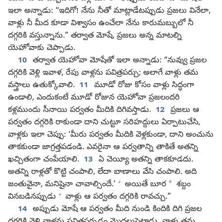
ఇలా అన్నాడు: “ఇదిగో! నేను నీతో మాట్లాడేటప్పుడు ప్రజలు వినేలా,
వాళ్లు నీ మీద కూడా విశ్వాసం ఉంచేలా నేను కారుమబ్బులో నీ
దగ్గరికి వస్తున్నాను.” తర్వాత మోషే, ప్రజలు అన్న మాటల్ని
యెహోవాకు చెప్పాడు.
10
తర్వాత యెహోవా మోషేతో ఇలా అన్నాడు: “నువ్వు ప్రజల
దగ్గరికి వెళ్లి ఇవాళ, రేపు వాళ్లను పవిత్రపర్చు; అలాగే వాళ్లు తమ
వస్త్రాలు ఉతుక్కోవాలి.
11
మూడో రోజు కోసం వాళ్లు సిద్ధంగా
ఉండాలి, ఎందుకంటే మూడో రోజున యెహోవా ప్రజలందరి
కళ్లముందు సీనాయి పర్వతం మీదికి దిగివస్తాడు.
12
ప్రజలు ఆ
పర్వతం దగ్గరికి రాకుండా దాని చుట్టూ సరిహద్దులు ఏర్పాటుచేసి,
వాళ్లకు ఇలా చెప్పు: ‘మీరు పర్వతం మీదికి వెళ్లకుండా, దాని అంచును
తాకకుండా జాగ్రత్తపడండి. ఎవరైనా ఆ పర్వతాన్ని తాకితే అతన్ని
ఖచ్చితంగా చంపేయాలి.
13
ఏ చెయ్యీ అతన్ని తాకకూడదు.
అతన్ని రాళ్లతో కొట్టి చంపాలి, లేదా బాణాలు వేసి చంపాలి. అది
+
*
జంతువైనా, మనిషైనా చావాల్సిందే.’
అయితే బూర
శబ్దం
+
వినబడినప్పుడు
వాళ్లు ఆ పర్వతం దగ్గరికి రావచ్చు.”
14
అప్పుడు మోషే ఆ పర్వతం మీది నుండి కిందికి దిగి ప్రజల