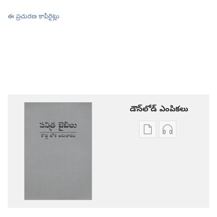
ఈ ప్రచురణ కాపీరైట్లు
డౌన్‌లోడ్‌ ఎంపికలు
ప్రచురణల
ఆడియో
డౌన్‌లోడ్‌
డౌన్‌లోడ్‌
ఎంపికలు
ఎంపికలు
పవిత్ర
పవిత్ర
బైబిలు
బైబిలు
కొత్త
కొత్త
లోక
లోక