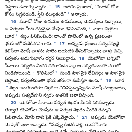
దగ్గరికి వెళ్లి వాళ్లను పవిత్రపర్చడం మొదలుపెట్టాడు, వాళ్లు తమ
+
వస్త్రాలు ఉతుక్కున్నారు.
15
అతను ప్రజలతో, “మూడో రోజు
*
కోసం సిద్ధపడండి. స్త్రీని ముట్టకండి”
అన్నాడు.
16
మూడో రోజు ఉదయం ఉరుములు, మెరుపులు వచ్చాయి;
+
ఆ పర్వతం మీద దట్టమైన మేఘం కనిపించింది,
చాలా బిగ్గరగా
*
బూర
శబ్దం వినిపించింది; దాంతో పాలెంలో ఉన్న ప్రజలంతా
+
భయంతో వణికిపోసాగారు.
17
అప్పుడు ప్రజలు సత్యదేవుణ్ణి
కలిసేలా మోషే వాళ్లను పాలెం బయటికి తీసుకొచ్చాడు; వాళ్లు వచ్చి
పర్వతం అడుగుభాగం దగ్గర నిలబడ్డారు.
18
యెహోవా అగ్నిలో
సీనాయి పర్వతం మీదికి దిగిరావడం వల్ల ఆ పర్వతమంతా పొగతో
+
*
నిండిపోయింది;
కొలిమిలో
నుండి పొగ పైకి లేచినట్టు ఆ పొగ పైకి
+
లేస్తోంది, పర్వతమంతా భయంకరంగా కంపిస్తూ ఉంది.
19
బూర
*
శబ్దం అంతకంతకూ బిగ్గరగా వినిపిస్తున్నప్పుడు మోషే మాట్లాడాడు,
అప్పుడు సత్యదేవుని స్వరం అతనికి జవాబిచ్చింది.
20
యెహోవా సీనాయి పర్వత శిఖరం మీదికి దిగివచ్చాడు.
తర్వాత యెహోవా మోషేను ఆ పర్వత శిఖరం మీదికి రమ్మని
+
పిలిచాడు, మోషే దాని పైకి ఎక్కివెళ్లాడు.
21
అప్పుడు యెహోవా
మోషేతో ఇలా అన్నాడు: “నువ్వు కిందికి వెళ్లి, యెహోవాను