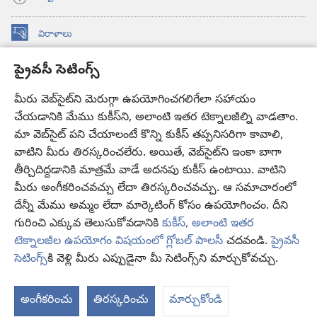
విరాళాలు
(కొత్త
విండో
ప్రైవసీ సెటింగ్స్
ఓపెన్‌
కావలికోట ఆన్‌లైన్‌ లైబ్రరీ
(కొత్త
అవుతుంది)
విండో
మీరు వెబ్‌సైట్‌ని మెరుగ్గా ఉపయోగించగలిగేలా సహాయం
®
JW Hub
ఓపెన్‌
చేయడానికి మేము కుకీస్‌ని, అలాంటి ఇతర టెక్నాలజీల్ని వాడతాం.
(కొత్త
అవుతుంది)
విండో
మా వెబ్‌సైట్‌ పని చేయాలంటే కొన్ని కుకీస్‌ తప్పనిసరిగా కావాలి,
JW లైబ్రరీ
యాప్‌
ఓపెన్‌
వాటిని మీరు తిరస్కరించలేరు. అయితే, వెబ్‌సైట్‌ని ఇంకా బాగా
అవుతుంది)
తీర్చిదిద్దడానికి మాత్రమే వాడే అదనపు కుకీస్‌ ఉంటాయి. వాటిని
కావలికోట లైబ్రరీ
మీరు అంగీకరించవచ్చు లేదా తిరస్కరించవచ్చు. ఆ సమాచారంలో
దేన్నీ మేము అమ్మం లేదా మార్కెటింగ్‌ కోసం ఉపయోగించం. దీని
గురించి ఎక్కువ తెలుసుకోవడానికి
కుకీస్, అలాంటి ఇతర
టెక్నాలజీల ఉపయోగం విషయంలో గ్లోబల్ పాలసీ
చదవండి.
ప్రైవసీ
Copyright
© 2026 Watch Tower Bible and Tract Society of Pennsylvania.
సెటింగ్స్‌
కి వెళ్లి మీరు ఎప్పుడైనా మీ సెటింగ్స్‌ని మార్చుకోవచ్చు.
వ
వినియోగంపై షరతులు
|
ప్రైవసీ పాలసీ
|
ప్రైవసీ సెటింగ్స్
చూ
అంగీకరించు
తిరస్కరించు
మార్చుకోండి