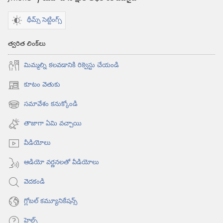
థీమ్స్ సెట్టింగ్స్
త్వరిత లింక్‌లు
మిమ్మల్ని కలవడానికి రిక్వెస్టు చేయండి
కూటం వెతుకు
(కొత్త
విండో
సమావేశం కనుక్కోండి
(కొత్త
ఓపెన్‌
విండో
అవుతుంది)
తాజాగా ఏమి వచ్చాయి
ఓపెన్‌
అవుతుంది)
వీడియోలు
ఆడియో వర్ణనలతో వీడియోలు
వెదకండి
గ్లోబల్‌ కమ్యూనికేషన్స్‌
హెల్ప్‌