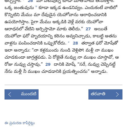
అర్పిస్తాం.
26
మా పశువుల్ని కూడా మాతోపాటు తీసుకెళ్తాం.
*
ఒక్క జంతువును
కూడా ఇక్కడ ఉండనివ్వం. ఎందుకంటే వాటిలో
కొన్నిటిని మేము మా దేవుడైన యెహోవాను ఆరాధించడానికి
ఉపయోగిస్తాం. పైగా మేము అక్కడికి వెళ్లే వరకు యెహోవా
ఆరాధనలో వేటిని అర్పిస్తామో మాకు తెలీదు.”
27
అయితే
యెహోవా ఫరో హృదయాన్ని కఠినం అవ్వనిచ్చాడు, కాబట్టి అతను
+
వాళ్లను పంపించడానికి ఒప్పుకోలేదు.
28
తర్వాత ఫరో మోషేతో
ఇలా అన్నాడు: “నా కళ్లముందు నుండి వెళ్లిపో! మళ్లీ నా ముఖం
చూడకుండా జాగ్రత్తపడు. ఏ రోజైతే నువ్వు నా ముఖం చూస్తావో, ఆ
రోజు నువ్వు చస్తావు.”
29
దానికి మోషే, “సరే, నువ్వు చెప్పినట్టే
నేను మళ్లీ నీ ముఖం చూడడానికి ప్రయత్నించను” అన్నాడు.
ముందటి
తరవాతి
ఈ ప్రచురణ కాపీరైట్లు