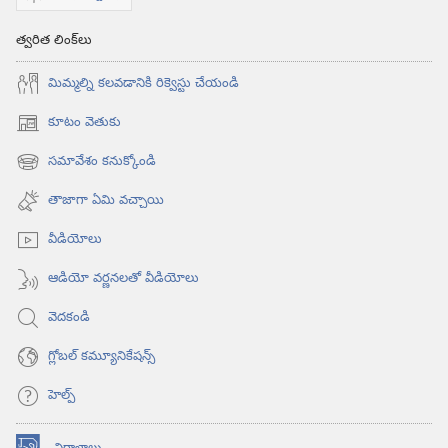
త్వరిత లింక్‌లు
మిమ్మల్ని కలవడానికి రిక్వెస్టు చేయండి
కూటం వెతుకు
(కొత్త
విండో
సమావేశం కనుక్కోండి
(కొత్త
ఓపెన్‌
విండో
అవుతుంది)
తాజాగా ఏమి వచ్చాయి
ఓపెన్‌
అవుతుంది)
వీడియోలు
ఆడియో వర్ణనలతో వీడియోలు
వెదకండి
గ్లోబల్‌ కమ్యూనికేషన్స్‌
హెల్ప్‌