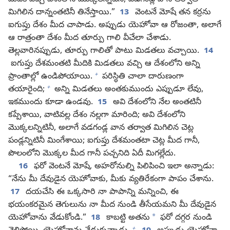
మీదికి వచ్చి దేశంలోని మొక్కలన్నిటినీ, వడగండ్ల వాన తర్వాత
మిగిలిన దాన్నంతటినీ తినేస్తాయి.”
13
వెంటనే మోషే తన కర్రను
ఐగుప్తు దేశం మీద చాపాడు. అప్పుడు యెహోవా ఆ రోజంతా, అలాగే
ఆ రాత్రంతా దేశం మీద తూర్పు గాలి వీచేలా చేశాడు.
తెల్లవారినప్పుడు, తూర్పు గాలితో పాటు మిడతలు వచ్చాయి.
14
ఐగుప్తు దేశమంతటి మీదికి మిడతలు వచ్చి ఆ దేశంలోని అన్ని
+
ప్రాంతాల్లో ఉండిపోయాయి.
పరిస్థితి చాలా దారుణంగా
+
తయారైంది;
అన్ని మిడతలు అంతకుముందు ఎప్పుడూ లేవు,
ఇకముందు కూడా ఉండవు.
15
అవి దేశంలోని నేల అంతటినీ
కప్పేశాయి, వాటివల్ల దేశం నల్లగా మారింది; అవి దేశంలోని
మొక్కలన్నిటినీ, అలాగే వడగండ్ల వాన తర్వాత మిగిలిన చెట్ల
పండ్లన్నిటినీ మింగేశాయి; ఐగుప్తు దేశమంతటా చెట్ల మీద గానీ,
పొలంలోని మొక్కల మీద గానీ పచ్చనిది ఏదీ మిగల్లేదు.
16
ఫరో వెంటనే మోషే, అహరోనుల్ని పిలిపించి ఇలా అన్నాడు:
“నేను మీ దేవుడైన యెహోవాకు, మీకు వ్యతిరేకంగా పాపం చేశాను.
17
దయచేసి ఈ ఒక్కసారి నా పాపాన్ని మన్నించి, ఈ
భయంకరమైన తెగులును నా మీద నుండి తీసేయమని మీ దేవుడైన
*
యెహోవాను వేడుకోండి.”
18
కాబట్టి అతను
ఫరో దగ్గర నుండి
+