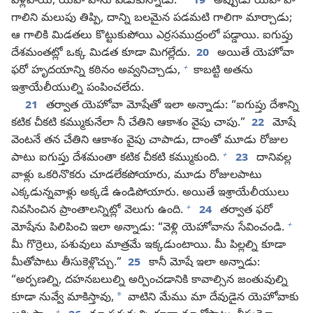
వెళ్లిపోయి, యెహోవాను వేడుకున్నాడు.
19
అప్పుడు యెహోవా
గాలిని మలుపు తిప్పి, దాన్ని బలమైన పడమటి గాలిగా మార్చాడు;
ఆ గాలికి మిడతలు కొట్టుకుపోయి ఎర్రసముద్రంలో పడ్డాయి. ఐగుప్తు
దేశమంతట్లో ఒక్క మిడత కూడా మిగల్లేదు.
20
అయితే యెహోవా
+
ఫరో హృదయాన్ని కఠినం అవ్వనిచ్చాడు,
కాబట్టి అతను
ఇశ్రాయేలీయుల్ని పంపించలేదు.
21
తర్వాత యెహోవా మోషేతో ఇలా అన్నాడు: “ఐగుప్తు దేశాన్ని
కటిక చీకటి కమ్ముకునేలా నీ చేతిని ఆకాశం వైపు చాపు.”
22
మోషే
వెంటనే తన చేతిని ఆకాశం వైపు చాపాడు, దాంతో మూడు రోజుల
+
పాటు ఐగుప్తు దేశమంతా కటిక చీకటి కమ్ముకుంది.
23
దానివల్ల
వాళ్లు ఒకరినొకరు చూడలేకపోయారు, మూడు రోజులపాటు
ఎక్కడున్నవాళ్లు అక్కడే ఉండిపోయారు. అయితే ఇశ్రాయేలీయులు
+
నివసించిన ప్రాంతాలన్నిట్లో వెలుగు ఉంది.
24
తర్వాత ఫరో
+
మోషేను పిలిపించి ఇలా అన్నాడు: “వెళ్లి యెహోవాను సేవించండి.
మీ గొర్రెలు, పశువులు మాత్రమే ఇక్కడుంటాయి. మీ పిల్లల్ని కూడా
మీతోపాటు తీసుకెళ్లొచ్చు.”
25
కానీ మోషే ఇలా అన్నాడు:
“అర్పణల్ని, దహనబలుల్ని అర్పించడానికి కావాల్సిన జంతువుల్ని
*
కూడా నువ్వే మాకిస్తావు,
వాటిని మేము మా దేవుడైన యెహోవాకు
+