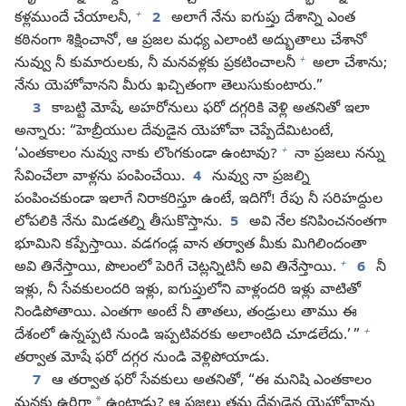
+
కళ్లముందే చేయాలనీ,
2
అలాగే నేను ఐగుప్తు దేశాన్ని ఎంత
కఠినంగా శిక్షించానో, ఆ ప్రజల మధ్య ఎలాంటి అద్భుతాలు చేశానో
+
నువ్వు నీ కుమారులకు, నీ మనవళ్లకు ప్రకటించాలనీ
అలా చేశాను;
నేను యెహోవానని మీరు ఖచ్చితంగా తెలుసుకుంటారు.”
3
కాబట్టి మోషే, అహరోనులు ఫరో దగ్గరికి వెళ్లి అతనితో ఇలా
అన్నారు: “హెబ్రీయుల దేవుడైన యెహోవా చెప్పేదేమిటంటే,
+
‘ఎంతకాలం నువ్వు నాకు లొంగకుండా ఉంటావు?
నా ప్రజలు నన్ను
సేవించేలా వాళ్లను పంపించేయి.
4
నువ్వు నా ప్రజల్ని
పంపించకుండా ఇలాగే నిరాకరిస్తూ ఉంటే, ఇదిగో! రేపు నీ సరిహద్దుల
లోపలికి నేను మిడతల్ని తీసుకొస్తాను.
5
అవి నేల కనిపించనంతగా
భూమిని కప్పేస్తాయి. వడగండ్ల వాన తర్వాత మీకు మిగిలిందంతా
+
అవి తినేస్తాయి, పొలంలో పెరిగే చెట్లన్నిటినీ అవి తినేస్తాయి.
6
నీ
ఇళ్లు, నీ సేవకులందరి ఇళ్లు, ఐగుప్తులోని వాళ్లందరి ఇళ్లు వాటితో
నిండిపోతాయి. ఎంతగా అంటే నీ తాతలు, తండ్రులు తాము ఈ
+
దేశంలో ఉన్నప్పటి నుండి ఇప్పటివరకు అలాంటిది చూడలేదు.’ ”
తర్వాత మోషే ఫరో దగ్గర నుండి వెళ్లిపోయాడు.
7
ఆ తర్వాత ఫరో సేవకులు అతనితో, “ఈ మనిషి ఎంతకాలం
*
మనకు ఉరిగా
ఉంటాడు? ఆ ప్రజలు తమ దేవుడైన యెహోవాను