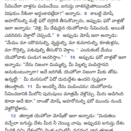
సేవించేలా వాళ్లను పంపించేయి. ఐగుప్తు నాశనమైపోయిందనే
విషయం నీకింకా అర్థంకావట్లేదా?” అన్నారు.
8
కాబట్టి మోషే,
అహరోనుల్ని మళ్లీ ఫరో దగ్గరికి తీసుకొచ్చారు, అప్పుడు ఫరో వాళ్లతో
ఇలా అన్నాడు: “వెళ్లి, మీ దేవుడైన యెహోవాను సేవించండి. అయితే
ఎవరెవరు వెళ్తారో చెప్పండి.”
9
అప్పుడు మోషే ఇలా అన్నాడు:
“మేము మా యౌవనుల్ని, వృద్ధుల్ని, మా కుమారుల్ని, కూతుళ్లను,
+
మా గొర్రెల్ని, పశువుల్ని తీసుకొని వెళ్తాం.
ఎందుకంటే మేము
+
యెహోవాకు పండుగ ఆచరిస్తాం.”
10
అప్పుడు ఫరో వాళ్లతో ఇలా
అన్నాడు: “నేను నిజంగా మిమ్మల్ని, మీ పిల్లల్ని పంపిస్తానని
అనుకుంటున్నారా? అదే జరిగితే, యెహోవా నిజంగా మీకు తోడు
+
ఉన్నట్టే!
మీ మనసులో ఏదో దురుద్దేశం ఉందని స్పష్టంగా
తెలుస్తోంది.
11
మీ అందర్నీ నేను పంపించను! యెహోవాను
సేవించడానికి మీలోని పురుషులు మాత్రమే వెళ్లొచ్చు. మీరు అడిగింది
కూడా అదే కదా.” దాంతో మోషే, అహరోనుల్ని ఫరో ముందు నుండి
వెళ్లగొట్టేశారు.
12
తర్వాత యెహోవా మోషేతో ఇలా అన్నాడు: “మిడతలు
వచ్చేలా ఐగుప్తు దేశం మీద నీ చెయ్యి చాపు. అప్పుడవి ఐగుప్తు దేశం