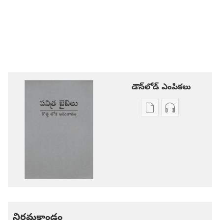
డౌన్‌లోడ్‌ ఎంపికలు
ప్రచురణల
ఆడియో
డౌన్‌లోడ్‌
డౌన్‌లోడ్‌
ఎంపికలు
ఎంపికలు
పవిత్ర
పవిత్ర
బైబిలు
బైబిలు
కొత్త
కొత్త
లోక
లోక
అనువాదం
అనువాదం
నిర్గమకాండం