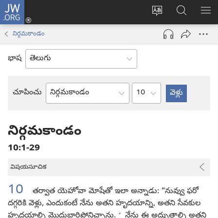
JW.ORG
లాగిన్
సైట్
JW.ORGలో
మె
(కొత్త
భాష
వెదకండి
చూ
విండో
నిర్గమకాండం
మార్చండి
ఓపెన్‌
అవుతుంది)
భాష
అధ్యాయం
చూపించు
బైబిలు
పుస్తకం
నిర్గమకాండం
10:1-29
విషయసూచిక
10
తర్వాత యెహోవా మోషేతో ఇలా అన్నాడు: “నువ్వు ఫరో
దగ్గరికి వెళ్లు, ఎందుకంటే నేను అతని హృదయాన్ని, అతని సేవకుల
+
హృదయాల్ని మొద్దుబారిపోనిచ్చాను.
నేను ఈ అద్భుతాల్ని అతని