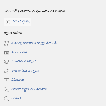
®
JW.ORG
/ యెహోవాసాక్షుల అధికారిక వెబ్‌సైట్‌
థీమ్స్ సెట్టింగ్స్
త్వరిత లింక్‌లు
మిమ్మల్ని కలవడానికి రిక్వెస్టు చేయండి
కూటం వెతుకు
(కొత్త
విండో
సమావేశం కనుక్కోండి
(కొత్త
ఓపెన్‌
విండో
అవుతుంది)
తాజాగా ఏమి వచ్చాయి
ఓపెన్‌
అవుతుంది)
వీడియోలు
ఆడియో వర్ణనలతో వీడియోలు
వెదకండి