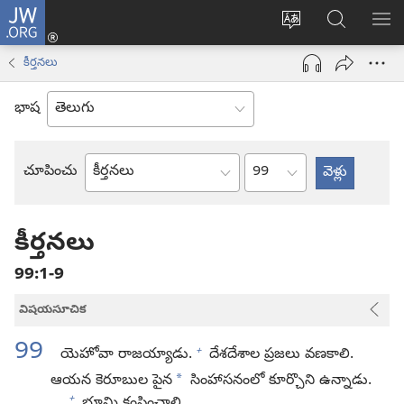
JW.ORG
లాగిన్
సైట్
JW.ORGలో
మె
(కొత్త
భాష
వెదకండి
చూ
విండో
కీర్తనలు
మార్చండి
ఓపెన్‌
అవుతుంది)
భాష
అధ్యాయం
చూపించు
బైబిలు
పుస్తకం
కీర్తనలు
99:1-9
విషయసూచిక
99
+
యెహోవా రాజయ్యాడు.
దేశదేశాల ప్రజలు వణకాలి.
*
ఆయన కెరూబుల పైన
సింహాసనంలో కూర్చొని ఉన్నాడు.
+
భూమి కంపించాలి.