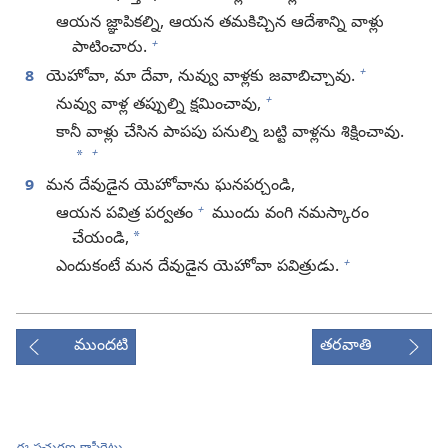
ఆయన జ్ఞాపికల్ని, ఆయన తమకిచ్చిన ఆదేశాన్ని వాళ్లు
+
పాటించారు.
+
8
యెహోవా, మా దేవా, నువ్వు వాళ్లకు జవాబిచ్చావు.
+
నువ్వు వాళ్ల తప్పుల్ని క్షమించావు,
కానీ వాళ్లు చేసిన పాపపు పనుల్ని బట్టి వాళ్లను శిక్షించావు.
+
*
9
మన దేవుడైన యెహోవాను ఘనపర్చండి,
+
ఆయన పవిత్ర పర్వతం
ముందు వంగి నమస్కారం
*
చేయండి,
+
ఎందుకంటే మన దేవుడైన యెహోవా పవిత్రుడు.
ముందటి
తరవాతి