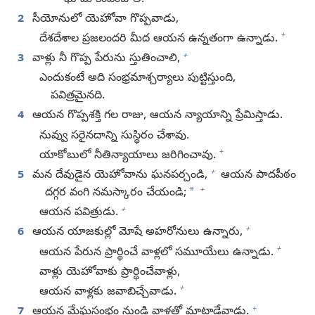
2
సీయోనులో యెహోవా గొప్పవాడు,
+
దేశదేశాల ప్రజలందరి మీద ఆయన ఉన్నతంగా ఉన్నాడు.
+
3
వాళ్లు నీ గొప్ప పేరును స్తుతించాలి,
ఎందుకంటే అది సంభ్రమాశ్చర్యాలు పుట్టిస్తుంది,
పవిత్రమైనది.
4
ఆయన గొప్పశక్తి గల రాజు, ఆయన న్యాయాన్ని ప్రేమిస్తాడు.
నువ్వు సరైనదాన్ని సుస్థిరం చేశావు.
+
యాకోబులో నీతిన్యాయాలు జరిగించావు.
+
5
మన దేవుడైన యెహోవాను ఘనపర్చండి,
ఆయన పాదపీఠం
+
*
దగ్గర వంగి నమస్కారం చేయండి;
+
ఆయన పవిత్రుడు.
+
6
ఆయన యాజకుల్లో మోషే అహరోనులు ఉన్నారు,
+
ఆయన పేరున ప్రార్థించే వాళ్లలో సమూయేలు ఉన్నాడు.
వాళ్లు యెహోవాకు ప్రార్థించేవాళ్లు,
+
ఆయన వాళ్లకు జవాబిచ్చేవాడు.
+
7
ఆయన మేఘస్తంభం నుండి వాళ్లతో మాట్లాడేవాడు.