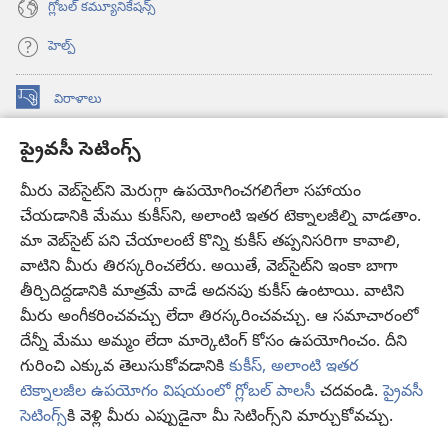
గ్లోబల్‌ కమ్యూనికేషన్స్‌
హెల్ప్‌
విరాళాలు
(కొత్త
విండో
ప్రైవసీ సెటింగ్స్
ఓపెన్‌
కావలికోట ఆన్‌లైన్‌ లైబ్రరీ
(కొత్త
అవుతుంది)
విండో
మీరు వెబ్‌సైట్‌ని మెరుగ్గా ఉపయోగించగలిగేలా సహాయం
®
JW Hub
ఓపెన్‌
చేయడానికి మేము కుకీస్‌ని, అలాంటి ఇతర టెక్నాలజీల్ని వాడతాం.
(కొత్త
అవుతుంది)
విండో
మా వెబ్‌సైట్‌ పని చేయాలంటే కొన్ని కుకీస్‌ తప్పనిసరిగా కావాలి,
JW లైబ్రరీ
యాప్‌
ఓపెన్‌
వాటిని మీరు తిరస్కరించలేరు. అయితే, వెబ్‌సైట్‌ని ఇంకా బాగా
అవుతుంది)
తీర్చిదిద్దడానికి మాత్రమే వాడే అదనపు కుకీస్‌ ఉంటాయి. వాటిని
కావలికోట లైబ్రరీ
మీరు అంగీకరించవచ్చు లేదా తిరస్కరించవచ్చు. ఆ సమాచారంలో
దేన్నీ మేము అమ్మం లేదా మార్కెటింగ్‌ కోసం ఉపయోగించం. దీని
గురించి ఎక్కువ తెలుసుకోవడానికి
కుకీస్, అలాంటి ఇతర
టెక్నాలజీల ఉపయోగం విషయంలో గ్లోబల్ పాలసీ
చదవండి.
ప్రైవసీ
Copyright
© 2026 Watch Tower Bible and Tract Society of Pennsylvania.
సెటింగ్స్‌
కి వెళ్లి మీరు ఎప్పుడైనా మీ సెటింగ్స్‌ని మార్చుకోవచ్చు.
వ
వినియోగంపై షరతులు
|
ప్రైవసీ పాలసీ
|
ప్రైవసీ సెటింగ్స్