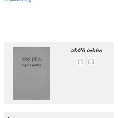
ఈ ప్రచురణ కాపీరైట్లు
డౌన్‌లోడ్‌ ఎంపికలు
ప్రచురణల
ఆడియో
డౌన్‌లోడ్‌
డౌన్‌లోడ్‌
ఎంపికలు
ఎంపికలు
పవిత్ర
పవిత్ర
బైబిలు
బైబిలు
కొత్త
కొత్త
లోక
లోక
అనువాదం
అనువాదం