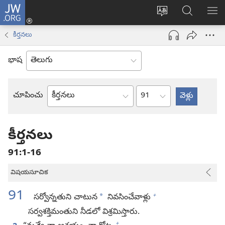
JW.ORG
లాగిన్
సైట్
JW.ORGలో
మె
(కొత్త
భాష
వెదకండి
చూ
విండో
కీర్తనలు
మార్చండి
ఓపెన్‌
అవుతుంది)
భాష
అధ్యాయం
చూపించు
బైబిలు
పుస్తకం
కీర్తనలు
91:1-16
విషయసూచిక
91
+
*
సర్వోన్నతుని చాటున
నివసించేవాళ్లు
సర్వశక్తిమంతుని నీడలో విశ్రమిస్తారు.
+