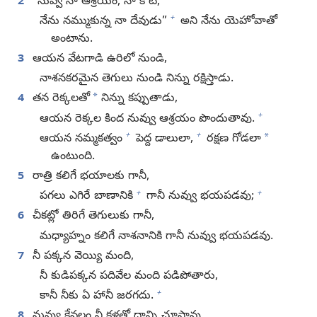
2
“నువ్వే నా ఆశ్రయం, నా కోట,
+
నేను నమ్ముకున్న నా దేవుడు”
అని నేను యెహోవాతో
అంటాను.
3
ఆయన వేటగాడి ఉరిలో నుండి,
నాశనకరమైన తెగులు నుండి నిన్ను రక్షిస్తాడు.
*
4
తన రెక్కలతో
నిన్ను కప్పుతాడు,
+
ఆయన రెక్కల కింద నువ్వు ఆశ్రయం పొందుతావు.
+
+
*
ఆయన నమ్మకత్వం
పెద్ద డాలులా,
రక్షణ గోడలా
ఉంటుంది.
5
రాత్రి కలిగే భయాలకు గానీ,
+
+
పగలు ఎగిరే బాణానికి
గానీ నువ్వు భయపడవు;
6
చీకట్లో తిరిగే తెగులుకు గానీ,
మధ్యాహ్నం కలిగే నాశనానికి గానీ నువ్వు భయపడవు.
7
నీ పక్కన వెయ్యి మంది,
నీ కుడిపక్కన పదివేల మంది పడిపోతారు,
+
కానీ నీకు ఏ హానీ జరగదు.
8
నువ్వు కేవలం నీ కళ్లతో దాన్ని చూస్తావు,