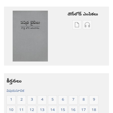
డౌన్‌లోడ్‌ ఎంపికలు
ప్రచురణల
ఆడియో
డౌన్‌లోడ్‌
డౌన్‌లోడ్‌
ఎంపికలు
ఎంపికలు
పవిత్ర
పవిత్ర
బైబిలు
బైబిలు
కొత్త
కొత్త
లోక
లోక
అనువాదం
అనువాదం
కీర్తనలు
విషయసూచిక
1
2
3
4
5
6
7
8
9
10
11
12
13
14
15
16
17
18