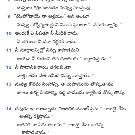
దుష్టులు శిక్షించబడడం నువ్వు చూస్తావు.
9
“యెహోవాయే నా ఆశ్రయం” అని అంటూ
+
*
నువ్వు సర్వోన్నతుణ్ణి నీ నివాస స్థలంగా
చేసుకున్నావు;
10
అందుకే ఏ విపత్తూ నీ మీదికి రాదు,
ఏ తెగులూ నీ డేరా దగ్గరికి రాదు.
11
నీ మార్గాలన్నిట్లో నిన్ను కాపాడమని
+
+
ఆయన నీ గురించి తన దూతలకు
ఆజ్ఞాపిస్తాడు.
12
నీ పాదానికి రాయి తగలకుండా
+
వాళ్లు తమ చేతులమీద నిన్ను మోస్తారు.
13
నువ్వు కొదమ సింహాన్ని, తాచుపామును తొక్కుతావు;
జూలు ఉన్న సింహాన్ని, పెద్ద పామును కాళ్లకింద తొక్కుతావు.
+
*
14
దేవుడు ఇలా అన్నాడు: “అతనికి నేనంటే ప్రేమ
కాబట్టి నేను
+
అతన్ని రక్షిస్తాను.
*
అతనికి నా పేరు తెలుసు
కాబట్టి నేను అతన్ని
+
కాపాడతాను.