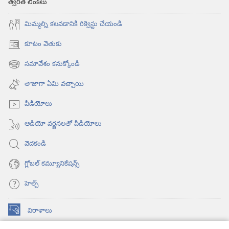
త్వరిత లింక్‌లు
మిమ్మల్ని కలవడానికి రిక్వెస్టు చేయండి
కూటం వెతుకు
(కొత్త
విండో
సమావేశం కనుక్కోండి
(కొత్త
ఓపెన్‌
విండో
అవుతుంది)
తాజాగా ఏమి వచ్చాయి
ఓపెన్‌
అవుతుంది)
వీడియోలు
ఆడియో వర్ణనలతో వీడియోలు
వెదకండి
గ్లోబల్‌ కమ్యూనికేషన్స్‌
హెల్ప్‌
విరాళాలు
(కొత్త
విండో