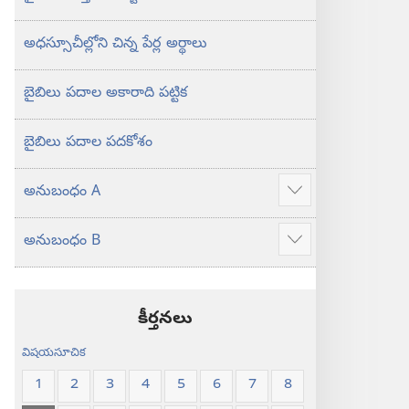
అధస్సూచీల్లోని చిన్న పేర్ల అర్థాలు
బైబిలు పదాల అకారాది పట్టిక
బైబిలు పదాల పదకోశం
అనుబంధం A
ఎక్కువ
చూపించు
అనుబంధం B
ఎక్కువ
చూపించు
కీర్తనలు
విషయసూచిక
1
2
3
4
5
6
7
8