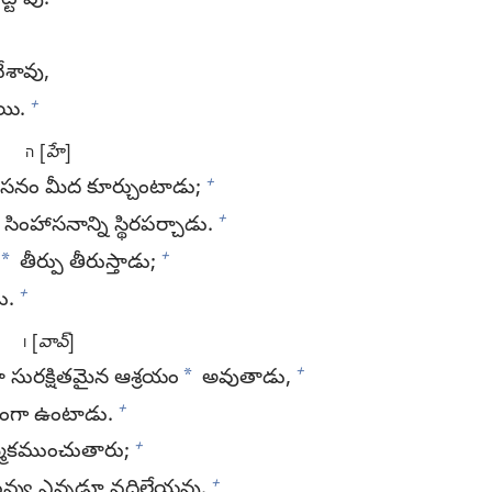
వేశావు,
+
ాయి.
[
హే
]
ה
+
ాసనం మీద కూర్చుంటాడు;
+
ంహాసనాన్ని స్థిరపర్చాడు.
+
*
తీర్పు తీరుస్తాడు;
+
ు.
[
వావ్‌
]
ו
+
*
సురక్షితమైన ఆశ్రయం
అవుతాడు,
+
రయంగా ఉంటాడు.
+
నమ్మకముంచుతారు;
+
 నువ్వు ఎన్నడూ వదిలేయవు.