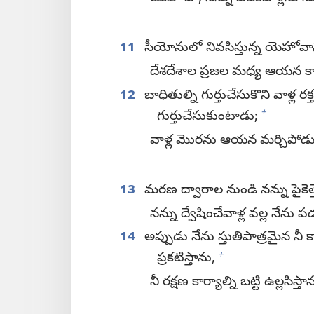
11
సీయోనులో నివసిస్తున్న యెహోవాన
దేశదేశాల ప్రజల మధ్య ఆయన కా
12
బాధితుల్ని గుర్తుచేసుకొని వాళ్ల 
+
గుర్తుచేసుకుంటాడు;
వాళ్ల మొరను ఆయన మర్చిపోడు
13
మరణ ద్వారాల నుండి నన్ను పైకెత
నన్ను ద్వేషించేవాళ్ల వల్ల నేన
14
అప్పుడు నేను స్తుతిపాత్రమైన నీ 
+
ప్రకటిస్తాను,
నీ రక్షణ కార్యాల్ని బట్టి ఉల్లసిస్తా