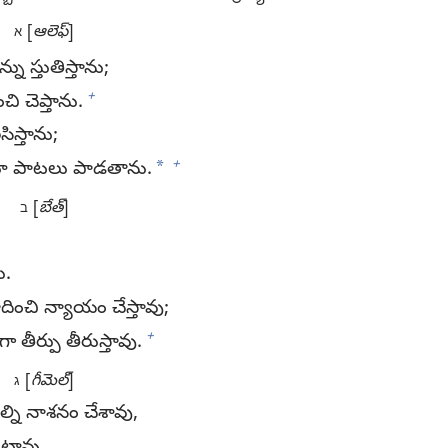
[
ఆలెఫ్‌
]
א
స్తుతిస్తాను;
+
ి చెప్తాను.
సిస్తాను;
+
*
ిస్తూ పాటలు పాడతాను.
[
బేత్‌
]
ב
ు.
ంచి న్యాయం చేస్తావు;
+
 తీర్పు తీరుస్తావు.
[
గీమెల్‌
]
ג
ల్ని నాశనం చేశావు,
ట్టావు.