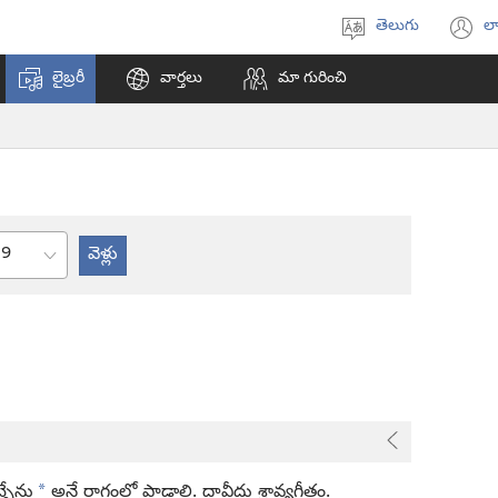
తెలుగు
లా
భాష
(క
ఎంచుకోండి
వి
లైబ్రరీ
వార్తలు
మా గురించి
ఓప
అ
అధ్యాయం
*
్బేను
అనే రాగంలో పాడాలి. దావీదు శ్రావ్యగీతం.