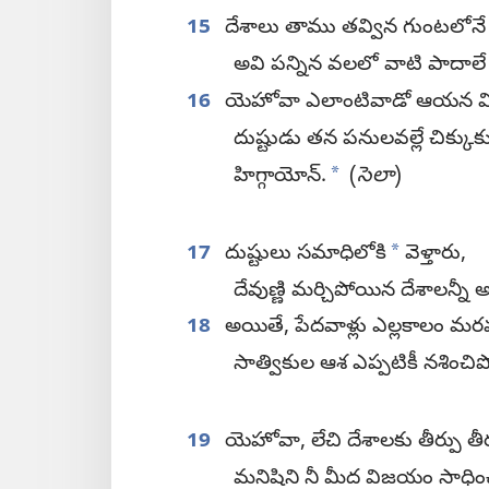
15
దేశాలు తాము తవ్విన గుంటలోన
అవి పన్నిన వలలో వాటి పాదాల
16
యెహోవా ఎలాంటివాడో ఆయన విధించే 
దుష్టుడు తన పనులవల్లే చిక్కు
*
హిగ్గాయోన్‌.
(
సెలా
)
*
17
దుష్టులు సమాధిలోకి
వెళ్తారు,
దేవుణ్ణి మర్చిపోయిన దేశాలన్నీ అక
18
అయితే, పేదవాళ్లు ఎల్లకాలం మ
సాత్వికుల ఆశ ఎప్పటికీ నశించిప
19
యెహోవా, లేచి దేశాలకు తీర్పు తీర
మనిషిని నీ మీద విజయం సాధించ