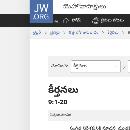
JW.ORG
యెహోవాసాక్షులు
హోమ్‌
బైబిలు బోధలు
లైబ్రరీ
బైబిళ్లు
కొత్త లోక అనువాదం
కీర్తనలు
9
చూపించు
బైబిలు
పుస్తకం
కీర్తనలు
9:1-20
విషయసూచిక
సంగీత నిర్దేశకునికి సూచన; ముత్లబ