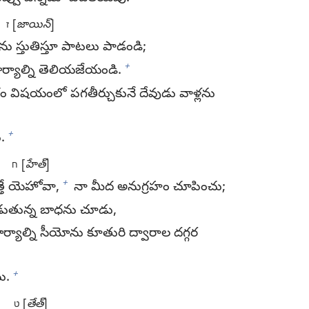
[
జాయిన్‌
]
ז
ు స్తుతిస్తూ పాటలు పాడండి;
+
ర్యాల్ని తెలియజేయండి.
రక్తం విషయంలో పగతీర్చుకునే దేవుడు వాళ్లను
+
.
[
హేత్‌
]
ח
+
్తే యెహోవా,
నా మీద అనుగ్రహం చూపించు;
ు పడుతున్న బాధను చూడు,
కార్యాల్ని సీయోను కూతురి ద్వారాల దగ్గర
+
ను.
[
తేత్‌
]
ט