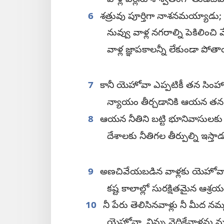
6
శత్రువు పూర్తిగా నాశనమయ్యాడు;
నువ్వు వాళ్ల నగరాల్ని పెకిలించి 
వాళ్ల జ్ఞాపకాలన్నీ లేకుండా పోత
7
కానీ యెహోవా ఎప్పటికీ తన సింహ
న్యాయం తీర్చడానికి ఆయన తన సి
8
ఆయన నీతిని బట్టి భూనివాసులకు
దేశాలకు నీతిగల తీర్పుల్ని ఇస్తాడ
9
అణచివేయబడిన వాళ్లకు యెహోవా 
కష్ట కాలాల్లో సురక్షితమైన ఆశ్
10
నీ పేరు తెలిసినవాళ్లు నీ మీద 
యెహోవా, నిన్ను వెదికేవాళ్లను