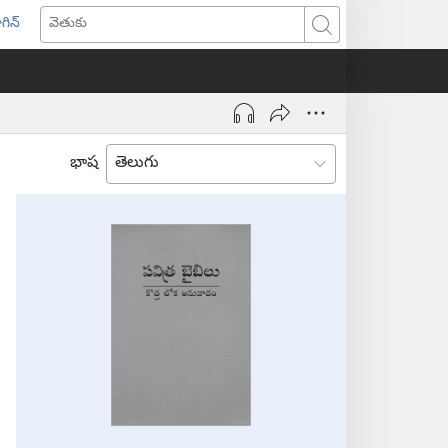
గిన్
ొత్త
వెతుకు
ండో
ెన్‌
వుతుంది)
భాష