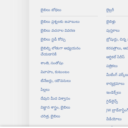
బైబిలు బోధలు
లైబ్రరీ
బైబిలు ప్రశ్నలకు జవాబులు
బైబిళ్లు
బైబిలు వచనాల వివరణ
పుస్తకాలు
బైబిలు స్టడీ కోర్సు
బ్రోషుర్లు, చిన్న
బైబిల్ని లోతుగా అధ్యయనం
కరపత్రాలు, ఆహ
చేయడానికి
ఆర్టికల్‌ సిరీస్‌
శాంతి, సంతోషం
పత్రికలు
వివాహం, కుటుంబం
మీటింగ్‌ వర్క్‌బ
టీనేజర్లు, యౌవనులు
కార్యక్రమాలు
పిల్లలు
ఇండెక్స్‌లు
దేవుని మీద విశ్వాసం
గైడ్‌లైన్స్‌
విజ్ఞాన శాస్త్రం, బైబిలు
JW బ్రాడ్‌‌కాస్టింగ్‌
చరిత్ర, బైబిలు
వీడియోలు