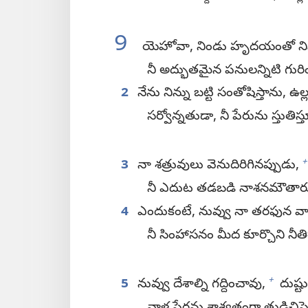
9
యెహోవా, నిండు హృదయంతో నిన్ను 
నీ అద్భుతమైన పనులన్నిటి గురించ
2
నేను నిన్ను బట్టి సంతోషిస్తాను, ఉల్ల
సర్వోన్నతుడా, నీ పేరును స్తుత
+
3
నా శత్రువులు వెనుదిరిగినప్పుడు,
నీ ఎదుట తడబడి నాశనమౌతార
4
ఎందుకంటే, నువ్వు నా తరఫున వాది
నీ సింహాసనం మీద కూర్చొని నీతిగా
+
5
నువ్వు దేశాల్ని గద్దించావు,
దుష్టు
వాళ్ల పేర్లను శాశ్వతంగా తుడిచిపె