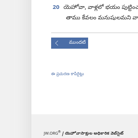
20
యెహోవా, వాళ్లలో భయం పుట్టించ
తాము కేవలం మనుషులమని వాళ్ల
ముందటి
ఈ ప్రచురణ కాపీరైట్లు
®
JW.ORG
/ యెహోవాసాక్షుల అధికారిక వెబ్‌సైట్‌