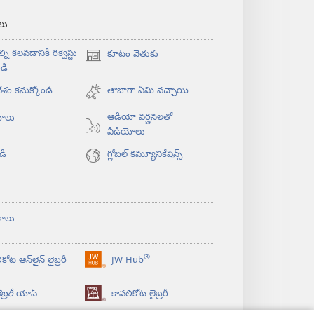
‌లు
్ని కలవడానికి రిక్వెస్టు
కూటం వెతుకు
(కొత్త
డి
విండో
శం కనుక్కోండి
ఓపెన్‌
తాజాగా ఏమి వచ్చాయి
అవుతుంది)
ఆడియో వర్ణనలతో
యోలు
వీడియోలు
డి
గ్లోబల్‌ కమ్యూనికేషన్స్‌
ళాలు
®
కోట ఆన్‌లైన్‌ లైబ్రరీ
JW Hub
(కొత్త
విండో
బ్రరీ
యాప్‌
కావలికోట లైబ్రరీ
ఓపెన్‌
అవుతుంది)