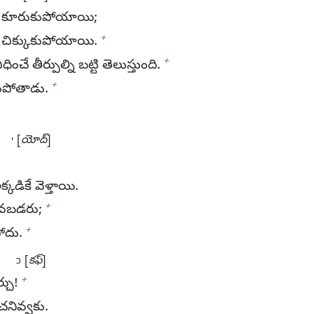
ే కూరుకుపోయాయి;
+
ే చిక్కుకుపోయాయి.
+
తీర్పుల్ని బట్టి తెలుస్తుంది.
+
కుపోతాడు.
[
యోద్‌
]
י
్కడికే వెళ్తాయి.
+
రవబడరు;
+
ోదు.
[
కఫ్‌
]
כ
+
్చు!
నివ్వకు.