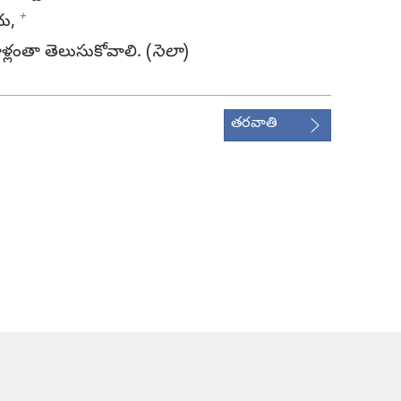
+
ు,
ంతా తెలుసుకోవాలి. (
సెలా
)
తరవాతి