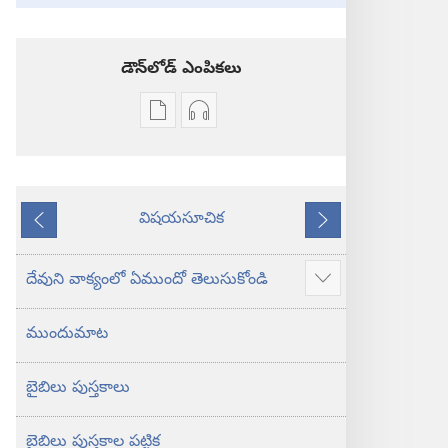
డౌన్‌లోడ్‌ ఎంపికలు
ప్రచురణల
ఆడియో
డౌన్‌లోడ్‌
డౌన్‌లోడ్‌
ఎంపికలు
ఎంపికలు
పవిత్ర
పవిత్ర
విషయసూచిక
బైబిలు
బైబిలు
ముందటి
తరవాతి
కొత్త
కొత్త
లోక
లోక
దేవుని వాక్యంలో ఏముందో తెలుసుకోండి
ఎక్కువ
అనువాదం
అనువాదం
చూపించు
ముందుమాట
బైబిలు పుస్తకాలు
బైబిలు పుస్తకాల పట్టిక