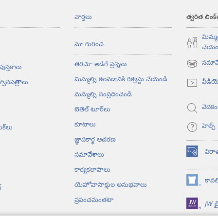
వార్తలు
త్వరిత లింక్
మిమ్మల
మా గురించి
చేయం
సమావే
తరచూ అడిగే ప్రశ్నలు
 పుస్తకాలు
(కొత్త
విండో
మిమ్మల్ని కలవడానికి రిక్వెస్టు చేయండి
వీడి
్వానపత్రాలు
ఓపెన్‌
మమ్మల్ని సంప్రదించండి
అవుతుంది)
వెదకం
బెతెల్‌ టూర్‌లు
కూటాలు
హెల్ప్‌
ుక్‌లు
జ్ఞాపకార్థ ఆచరణ
విరా
సమావేశాలు
(కొత్త
విండో
కార్యకలాపాలు
ఓపెన్‌
కావలి
యెహోవాసాక్షుల అనుభవాలు
(కొత్త
అవుతుంది)
‌
విండో
ప్రపంచమంతటా
JW లై
ఓపెన్‌
అవుతుంది)