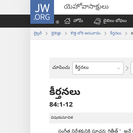
JW.ORG
యెహోవాసాక్షులు
హోమ్‌
బైబిలు బోధలు
లైబ్రరీ
బైబిళ్లు
కొత్త లోక అనువాదం
కీర్తనలు
8
చూపించు
బైబిలు
పుస్తకం
కీర్తనలు
84:1-12
విషయసూచిక
*
సంగీత నిర్దేశకునికి సూచన; గిత్తీత్‌
అనే 