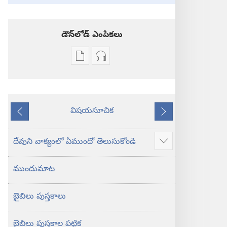
డౌన్‌లోడ్‌ ఎంపికలు
ప్రచురణల
ఆడియో
డౌన్‌లోడ్‌
డౌన్‌లోడ్‌
ఎంపికలు
ఎంపికలు
పవిత్ర
పవిత్ర
విషయసూచిక
బైబిలు
బైబిలు
ముందటి
తరవాతి
కొత్త
కొత్త
లోక
లోక
దేవుని వాక్యంలో ఏముందో తెలుసుకోండి
ఎక్కువ
అనువాదం
అనువాదం
చూపించు
ముందుమాట
బైబిలు పుస్తకాలు
బైబిలు పుస్తకాల పట్టిక