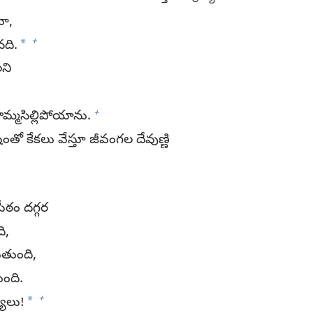
ా,
+
*
నది.
లని
+
మ్మసిల్లిపోయాను.
 కేకలు వేస్తూ జీవంగల దేవుణ్ణి
పీఠం దగ్గర
ి,
ుతుంది,
ుంది.
+
*
యులు!