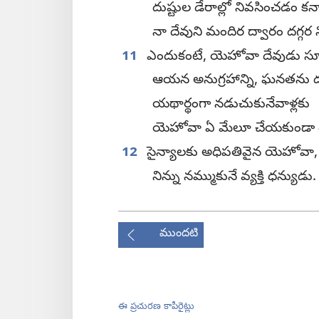
దుష్టుల డేరాల్లో నివసించడం కన్
నా దేవుని మందిర ద్వారం దగ్గర
11
ఎందుకంటే, యెహోవా దేవుడు సూ
ఆయన అనుగ్రహాన్ని, ఘనతను ద
యథార్థంగా నడుచుకునేవాళ్లకు
యెహోవా ఏ మేలూ చేయకుండా
12
సైన్యాలకు అధిపతివైన యెహోవా,
నిన్ను నమ్ముకునే వ్యక్తి ధన్యుడు.
ముందటి
ఈ ప్రచురణ కాపీరైట్లు