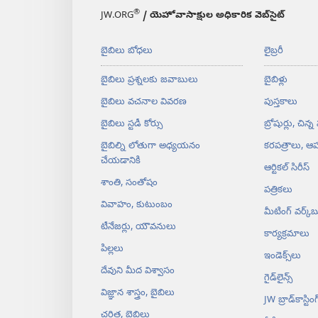
®
JW.ORG
/ యెహోవాసాక్షుల అధికారిక వెబ్‌సైట్‌
బైబిలు బోధలు
లైబ్రరీ
బైబిలు ప్రశ్నలకు జవాబులు
బైబిళ్లు
బైబిలు వచనాల వివరణ
పుస్తకాలు
బైబిలు స్టడీ కోర్సు
బ్రోషుర్లు, చిన్న
బైబిల్ని లోతుగా అధ్యయనం
కరపత్రాలు, ఆహ
చేయడానికి
ఆర్టికల్‌ సిరీస్‌
శాంతి, సంతోషం
పత్రికలు
వివాహం, కుటుంబం
మీటింగ్‌ వర్క్‌బ
టీనేజర్లు, యౌవనులు
కార్యక్రమాలు
పిల్లలు
ఇండెక్స్‌లు
దేవుని మీద విశ్వాసం
గైడ్‌లైన్స్‌
విజ్ఞాన శాస్త్రం, బైబిలు
JW బ్రాడ్‌‌కాస్టింగ్‌
చరిత్ర, బైబిలు