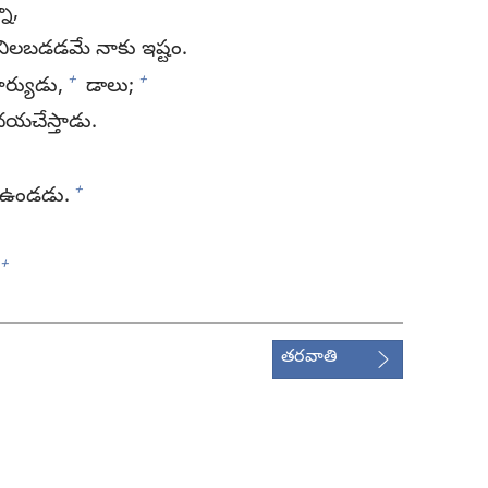
నా,
 నిలబడడమే నాకు ఇష్టం.
+
+
ర్యుడు,
డాలు;
యచేస్తాడు.
+
 ఉండడు.
+
తరవాతి