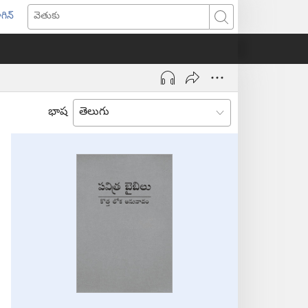
గిన్
ొత్త
వెతుకు
ండో
ెన్‌
వుతుంది)
భాష