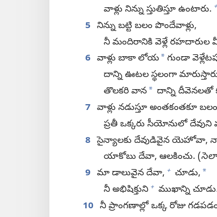
వాళ్లు నిన్ను స్తుతిస్తూ ఉంటారు.
5
నిన్ను బట్టి బలం పొందేవాళ్లు,
నీ మందిరానికి వెళ్లే రహదారుల
*
6
వాళ్లు బాకా లోయ
గుండా వెళ్లేటప
దాన్ని ఊటల స్థలంగా మారుస్తార
*
తొలకరి వాన
దాన్ని దీవెనలతో కప
7
వాళ్లు నడుస్తూ అంతకంతకూ బలం
ప్రతీ ఒక్కరు సీయోనులో దేవు
8
సైన్యాలకు దేవుడివైన యెహోవా, నా ప
యాకోబు దేవా, ఆలకించు. (
సెల
+
*
9
మా డాలువైన దేవా,
చూడు,
+
నీ అభిషిక్తుని
ముఖాన్ని చూడు
10
నీ ప్రాంగణాల్లో ఒక్క రోజు గడపడ