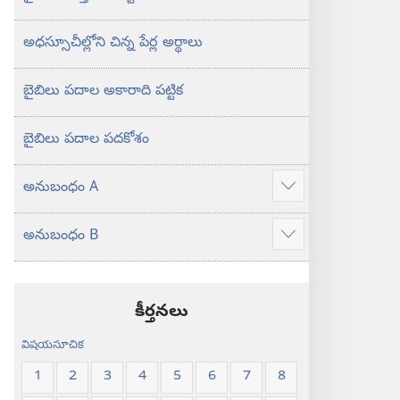
అధస్సూచీల్లోని చిన్న పేర్ల అర్థాలు
బైబిలు పదాల అకారాది పట్టిక
బైబిలు పదాల పదకోశం
అనుబంధం A
ఎక్కువ
చూపించు
అనుబంధం B
ఎక్కువ
చూపించు
కీర్తనలు
విషయసూచిక
1
2
3
4
5
6
7
8