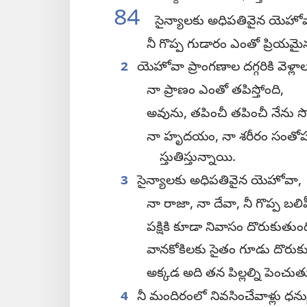
84
సైన్యాలకు అధిపతివైన యెహోవ
నీ గొప్ప గుడారం ఎంతో ప్రియమై
2
యెహోవా ప్రాంగణాల దగ్గరికి వెళ్లా
నా ప్రాణం ఎంతో తపిస్తోంది,
అవును, తపించీ తపించీ నేను సొ
నా హృదయం, నా శరీరం సంతోషంతో
స్తుతిస్తున్నాయి.
3
సైన్యాలకు అధిపతివైన యెహోవా,
నా రాజా, నా దేవా, నీ గొప్ప బలి
పక్షికి కూడా నివాసం దొరుకుతుంద
వానకోకిలకు సైతం గూడు దొరుక
అక్కడ అది తన పిల్లల్ని పెంచుత
4
నీ మందిరంలో నివసించేవాళ్లు ధన్