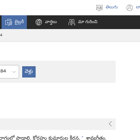
తెలుగు
లా
భాష
(క
ఎంచుకోండి
వి
లైబ్రరీ
వార్తలు
మా గురించి
ఓప
అ
4
అధ్యాయం
+
రాగంలో పాడాలి. కోరహు కుమారుల కీర్తన.
శ్రావ్యగీతం.