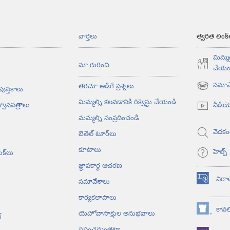
వార్తలు
త్వరిత లింక్
మిమ్మల
మా గురించి
చేయం
సమావే
తరచూ అడిగే ప్రశ్నలు
 పుస్తకాలు
(కొత్త
విండో
మిమ్మల్ని కలవడానికి రిక్వెస్టు చేయండి
వీడి
్వానపత్రాలు
ఓపెన్‌
మమ్మల్ని సంప్రదించండి
అవుతుంది)
వెదకం
బెతెల్‌ టూర్‌లు
కూటాలు
హెల్ప్‌
ుక్‌లు
జ్ఞాపకార్థ ఆచరణ
విరా
సమావేశాలు
(కొత్త
విండో
కార్యకలాపాలు
ఓపెన్‌
కావలి
యెహోవాసాక్షుల అనుభవాలు
(కొత్త
అవుతుంది)
‌
విండో