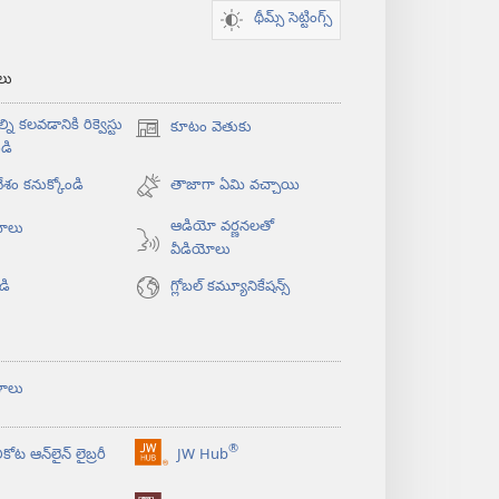
థీమ్స్ సెట్టింగ్స్
‌లు
్ని కలవడానికి రిక్వెస్టు
కూటం వెతుకు
(కొత్త
డి
విండో
శం కనుక్కోండి
ఓపెన్‌
తాజాగా ఏమి వచ్చాయి
అవుతుంది)
ఆడియో వర్ణనలతో
యోలు
వీడియోలు
డి
గ్లోబల్‌ కమ్యూనికేషన్స్‌
ళాలు
®
కోట ఆన్‌లైన్‌ లైబ్రరీ
JW Hub
(కొత్త
విండో