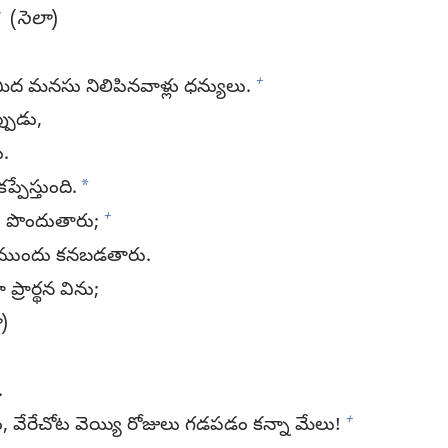
+
(
సెలా
)
+
 మీద మనసు నిలిపినవాళ్లు ధన్యులు.
్పుడు,
ు.
*
్పేస్తుంది.
+
 పొందుతారు;
ని ముందు కనబడతారు.
్రార్థన విను;
ా
)
.
+
ం, వేరేచోట వెయ్యి రోజులు గడపడం కన్నా మేలు!